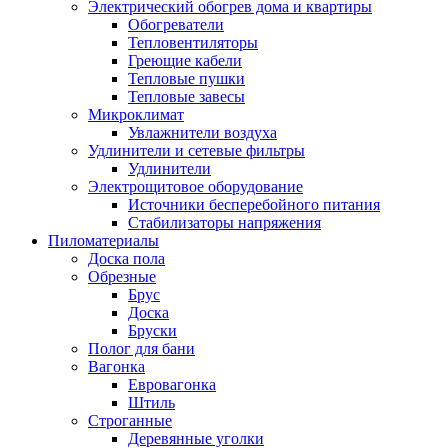
Электрический обогрев дома и квартиры
Обогреватели
Тепловентиляторы
Греющие кабели
Тепловые пушки
Тепловые завесы
Микроклимат
Увлажнители воздуха
Удлинители и сетевые фильтры
Удлинители
Электрощитовое оборудование
Источники бесперебойного питания
Стабилизаторы напряжения
Пиломатериалы
Доска пола
Обрезные
Брус
Доска
Бруски
Полог для бани
Вагонка
Евровагонка
Штиль
Строганные
Деревянные уголки