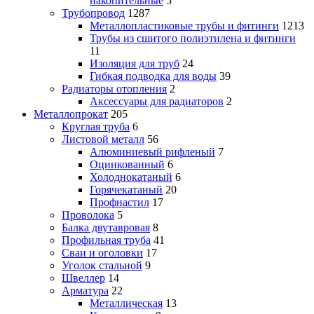
накопительные
5
Трубопровод
1287
Металлопластиковые трубы и фитинги
1213
Трубы из сшитого полиэтилена и фитинги
11
Изоляция для труб
24
Гибкая подводка для воды
39
Радиаторы отопления
2
Аксессуары для радиаторов
2
Металлопрокат
205
Круглая труба
6
Листовой металл
56
Алюминиевый рифленый
7
Оцинкованный
6
Холоднокатаный
6
Горячекатаный
20
Профнастил
17
Проволока
5
Балка двутавровая
8
Профильная труба
41
Сваи и оголовки
17
Уголок стальной
9
Швеллер
14
Арматура
22
Металлическая
13