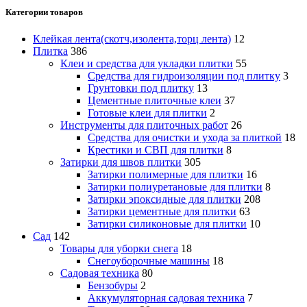
Категории товаров
Клейкая лента(скотч,изолента,торц лента)
12
Плитка
386
Клеи и средства для укладки плитки
55
Средства для гидроизоляции под плитку
3
Грунтовки под плитку
13
Цементные плиточные клеи
37
Готовые клеи для плитки
2
Инструменты для плиточных работ
26
Средства для очистки и ухода за плиткой
18
Крестики и СВП для плитки
8
Затирки для швов плитки
305
Затирки полимерные для плитки
16
Затирки полиуретановые для плитки
8
Затирки эпоксидные для плитки
208
Затирки цементные для плитки
63
Затирки силиконовые для плитки
10
Сад
142
Товары для уборки снега
18
Снегоуборочные машины
18
Садовая техника
80
Бензобуры
2
Аккумуляторная садовая техника
7