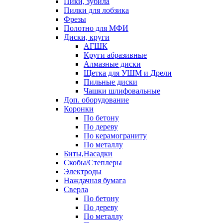
Пики, зубила
Пилки для лобзика
Фрезы
Полотно для МФИ
Диски, круги
АГШК
Круги абразивные
Алмазные диски
Щетка для УШМ и Дрели
Пильные диски
Чашки шлифовальные
Доп. оборудование
Коронки
По бетону
По дереву
По керамограниту
По металлу
Биты,Насадки
Скобы/Степлеры
Электроды
Наждачная бумага
Сверла
По бетону
По дереву
По металлу