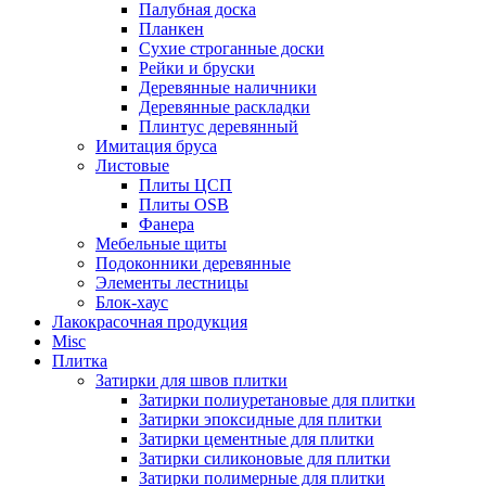
Палубная доска
Планкен
Сухие строганные доски
Рейки и бруски
Деревянные наличники
Деревянные раскладки
Плинтус деревянный
Имитация бруса
Листовые
Плиты ЦСП
Плиты OSB
Фанера
Мебельные щиты
Подоконники деревянные
Элементы лестницы
Блок-хаус
Лакокрасочная продукция
Misc
Плитка
Затирки для швов плитки
Затирки полиуретановые для плитки
Затирки эпоксидные для плитки
Затирки цементные для плитки
Затирки силиконовые для плитки
Затирки полимерные для плитки