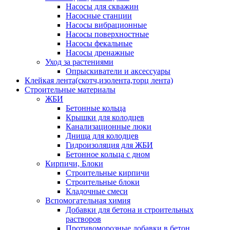
Насосы для скважин
Насосные станции
Насосы вибрационные
Насосы поверхностные
Насосы фекальные
Насосы дренажные
Уход за растениями
Опрыскиватели и аксессуары
Клейкая лента(скотч,изолента,торц лента)
Строительные материалы
ЖБИ
Бетонные кольца
Крышки для колодцев
Канализационные люки
Днища для колодцев
Гидроизоляция для ЖБИ
Бетонное кольца с дном
Кирпичи, Блоки
Строительные кирпичи
Строительные блоки
Кладочные смеси
Вспомогательная химия
Добавки для бетона и строительных
растворов
Противоморозные добавки в бетон