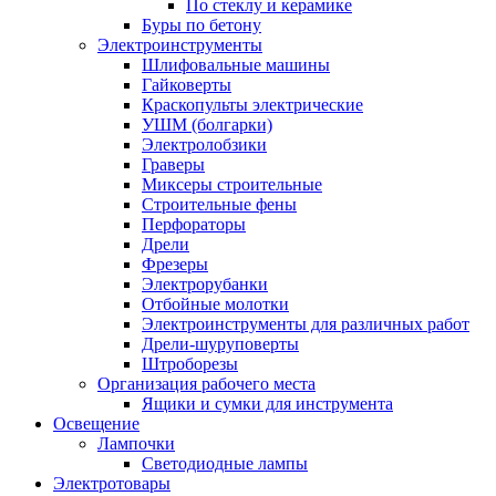
По стеклу и керамике
Буры по бетону
Электроинструменты
Шлифовальные машины
Гайковерты
Краскопульты электрические
УШМ (болгарки)
Электролобзики
Граверы
Миксеры строительные
Строительные фены
Перфораторы
Дрели
Фрезеры
Электрорубанки
Отбойные молотки
Электроинструменты для различных работ
Дрели-шуруповерты
Штроборезы
Организация рабочего места
Ящики и сумки для инструмента
Освещение
Лампочки
Светодиодные лампы
Электротовары