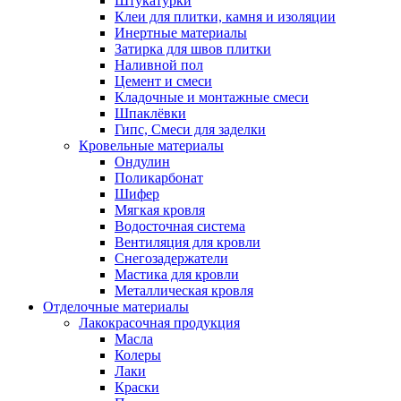
Штукатурки
Клеи для плитки, камня и изоляции
Инертные материалы
Затирка для швов плитки
Наливной пол
Цемент и смеси
Кладочные и монтажные смеси
Шпаклёвки
Гипс, Смеси для заделки
Кровельные материалы
Ондулин
Поликарбонат
Шифер
Мягкая кровля
Водосточная система
Вентиляция для кровли
Снегозадержатели
Мастика для кровли
Металлическая кровля
Отделочные материалы
Лакокрасочная продукция
Масла
Колеры
Лаки
Краски