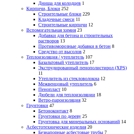
Днища для колодцев
1
Кирпичи, Блоки
252
Строительные блоки
229
Кладочные смеси
11
Строительные кирпичи
12
Вспомогательная химия
23
Добавки для бетона и строительных
растворов
13
Противоморозные добавки в бетон
8
Средство от высолов
2
Теплоизоляция / утеплитель
107
Базальтовый утеплитель
17
Экструдированный пенополистирол (XPS)
11
Утеплитель из стекловолокна
12
Межвенцовый утеплитель
6
Пенопласт
10
Дюбели для теплоизоляции
18
Ветро-пароизоляция
32
Грунтовки
47
Бетоноконтакт
8
Грунтовки по дереву
25
Грунтовка для минеральных оснований
14
Асбестотехнические изделия
20
Безнапорные асбестовые трубы
7