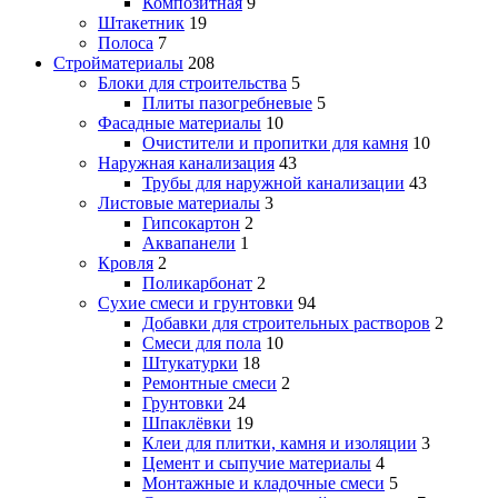
Композитная
9
Штакетник
19
Полоса
7
Стройматериалы
208
Блоки для строительства
5
Плиты пазогребневые
5
Фасадные материалы
10
Очистители и пропитки для камня
10
Наружная канализация
43
Трубы для наружной канализации
43
Листовые материалы
3
Гипсокартон
2
Аквапанели
1
Кровля
2
Поликарбонат
2
Сухие смеси и грунтовки
94
Добавки для строительных растворов
2
Смеси для пола
10
Штукатурки
18
Ремонтные смеси
2
Грунтовки
24
Шпаклёвки
19
Клеи для плитки, камня и изоляции
3
Цемент и сыпучие материалы
4
Монтажные и кладочные смеси
5