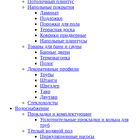
Потолочный плинтус
Напольные покрытия
Ламинат
Подложки
Порожки для пола
Террасная доска
Коврики придверные
Напольные плинтусы
Товары для бани и сауны
Банные двери
Термовагонка
Полог
Декоративные профили
Трубы
Штанги
Швеллер
Тавр
Двутавр
Стеклохолсты
Водоснабжение
Прокладки и комплектующие
Уплотнительные прокладки и кольца для
труб
Тёплый водяной пол
Циркуляционные насосы