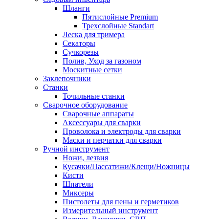
Шланги
Пятислойные Premium
Трехслойные Standart
Леска для тримера
Секаторы
Сучкорезы
Полив, Уход за газоном
Москитные сетки
Заклепочники
Станки
Точильные станки
Сварочное оборудование
Сварочные аппараты
Аксессуары для сварки
Проволока и электроды для сварки
Маски и перчатки для сварки
Ручной инструмент
Ножи, лезвия
Кусачки/Пассатижи/Клещи/Ножницы
Кисти
Шпатели
Миксеры
Пистолеты для пены и герметиков
Измерительный инструмент