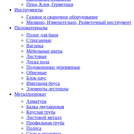
Пена, Клея, Герметики
Инструменты
Газовое и сварочное оборудование
Малярно, Измерительно, Разметочный инструмент
Пиломатериалы
Полог для бани
Строганные
Вагонка
Мебельные щиты
Листовые
Доска пола
Подоконники деревянные
Обрезные
Блок-хаус
Имитация бруса
Элементы лестницы
Металлопрокат
Арматура
Балка двутавровая
Круглая труба
Листовой металл
Профильная труба
Полоса
Сваи и оголовки