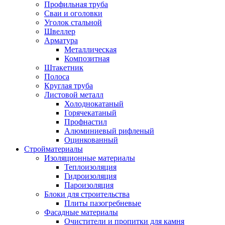
Профильная труба
Сваи и оголовки
Уголок стальной
Швеллер
Арматура
Металлическая
Композитная
Штакетник
Полоса
Круглая труба
Листовой металл
Холоднокатаный
Горячекатаный
Профнастил
Алюминиевый рифленый
Оцинкованный
Стройматериалы
Изоляционные материалы
Теплоизоляция
Гидроизоляция
Пароизоляция
Блоки для строительства
Плиты пазогребневые
Фасадные материалы
Очистители и пропитки для камня