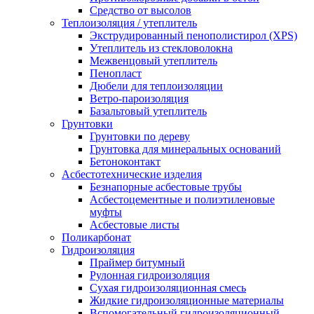
Средство от высолов
Теплоизоляция / утеплитель
Экструдированный пенополистирол (XPS)
Утеплитель из стекловолокна
Межвенцовый утеплитель
Пенопласт
Дюбели для теплоизоляции
Ветро-пароизоляция
Базальтовый утеплитель
Грунтовки
Грунтовки по дереву
Грунтовка для минеральных оснований
Бетоноконтакт
Асбестотехнические изделия
Безнапорные асбестовые трубы
Асбестоцементные и полиэтиленовые
муфты
Асбестовые листы
Поликарбонат
Гидроизоляция
Праймер битумный
Рулонная гидроизоляция
Сухая гидроизоляционная смесь
Жидкие гидроизоляционные материалы
Вспомогательный гидроизоляционный