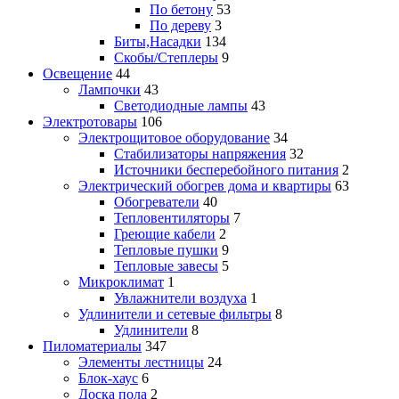
По бетону
53
По дереву
3
Биты,Насадки
134
Скобы/Степлеры
9
Освещение
44
Лампочки
43
Светодиодные лампы
43
Электротовары
106
Электрощитовое оборудование
34
Стабилизаторы напряжения
32
Источники бесперебойного питания
2
Электрический обогрев дома и квартиры
63
Обогреватели
40
Тепловентиляторы
7
Греющие кабели
2
Тепловые пушки
9
Тепловые завесы
5
Микроклимат
1
Увлажнители воздуха
1
Удлинители и сетевые фильтры
8
Удлинители
8
Пиломатериалы
347
Элементы лестницы
24
Блок-хаус
6
Доска пола
2