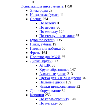
10
Оснастка для инструмента
1750
Электроды
23
Наждачная бумага
11
Сверла
254
По бетону
9
По дереву
86
По металлу
124
По стеклу и керамике
35
Буры по бетону
135
Пики, зубила
19
Пилки для лобзика
56
Фрезы
164
Полотно для МФИ
35
Диски, круги
623
АГШК
38
Круги абразивные
147
Алмазные диски
213
Щетка для УШМ и Дрели
34
Пильные диски
159
Чашки шлифовальные
32
Доп. оборудование
34
Коронки
253
По керамограниту
144
По металлу
53