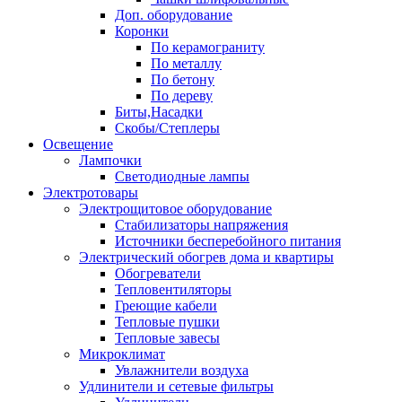
Доп. оборудование
Коронки
По керамограниту
По металлу
По бетону
По дереву
Биты,Насадки
Скобы/Степлеры
Освещение
Лампочки
Светодиодные лампы
Электротовары
Электрощитовое оборудование
Стабилизаторы напряжения
Источники бесперебойного питания
Электрический обогрев дома и квартиры
Обогреватели
Тепловентиляторы
Греющие кабели
Тепловые пушки
Тепловые завесы
Микроклимат
Увлажнители воздуха
Удлинители и сетевые фильтры