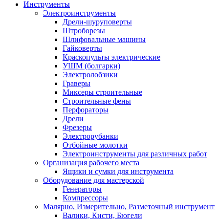
Инструменты
Электроинструменты
Дрели-шуруповерты
Штроборезы
Шлифовальные машины
Гайковерты
Краскопульты электрические
УШМ (болгарки)
Электролобзики
Граверы
Миксеры строительные
Строительные фены
Перфораторы
Дрели
Фрезеры
Электрорубанки
Отбойные молотки
Электроинструменты для различных работ
Организация рабочего места
Ящики и сумки для инструмента
Оборудование для мастерской
Генераторы
Компрессоры
Малярно, Измерительно, Разметочный инструмент
Валики, Кисти, Бюгели