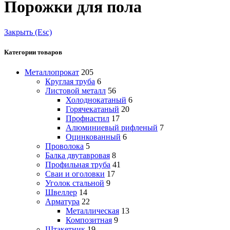
Порожки для пола
Закрыть (Esc)
Категории товаров
Металлопрокат
205
Круглая труба
6
Листовой металл
56
Холоднокатаный
6
Горячекатаный
20
Профнастил
17
Алюминиевый рифленый
7
Оцинкованный
6
Проволока
5
Балка двутавровая
8
Профильная труба
41
Сваи и оголовки
17
Уголок стальной
9
Швеллер
14
Арматура
22
Металлическая
13
Композитная
9
Штакетник
19