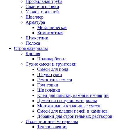
Профильная труба
Сваи и оголовки
Уголок стальной
Швеллер
Арматура
Металлическая
Композитная
Штакетник
Полоса
Стройматериалы
Кровля
Поликарбонат
Сухие смеси и грунтовки
Смеси для пола
Штукатурки
Ремонтные смеси
Грунтовки
Шпаклёвки
Клеи для плитки, камня и изоляции
Цемент и сыпучие материалы
Монтажные и кладочные смеси
Смеси для кладки печей и каминов
Добавки для строительных растворов
Изоляционные материалы
Теплоизоляция