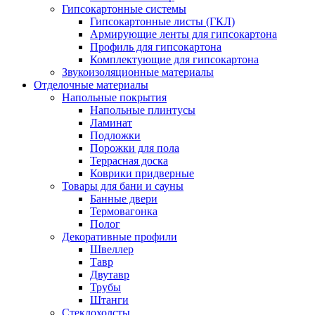
Гипсокартонные системы
Гипсокартонные листы (ГКЛ)
Армирующие ленты для гипсокартона
Профиль для гипсокартона
Комплектующие для гипсокартона
Звукоизоляционные материалы
Отделочные материалы
Напольные покрытия
Напольные плинтусы
Ламинат
Подложки
Порожки для пола
Террасная доска
Коврики придверные
Товары для бани и сауны
Банные двери
Термовагонка
Полог
Декоративные профили
Швеллер
Тавр
Двутавр
Трубы
Штанги
Стеклохолсты