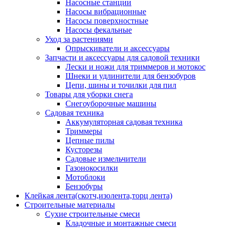
Насосные станции
Насосы вибрационные
Насосы поверхностные
Насосы фекальные
Уход за растениями
Опрыскиватели и аксессуары
Запчасти и аксессуары для садовой техники
Лески и ножи для триммеров и мотокос
Шнеки и удлинители для бензобуров
Цепи, шины и точилки для пил
Товары для уборки снега
Снегоуборочные машины
Садовая техника
Аккумуляторная садовая техника
Триммеры
Цепные пилы
Кусторезы
Садовые измельчители
Газонокосилки
Мотоблоки
Бензобуры
Клейкая лента(скотч,изолента,торц лента)
Строительные материалы
Сухие строительные смеси
Кладочные и монтажные смеси