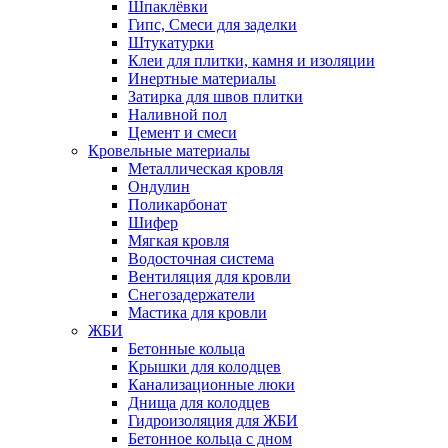
Шпаклёвки
Гипс, Смеси для заделки
Штукатурки
Клеи для плитки, камня и изоляции
Инертные материалы
Затирка для швов плитки
Наливной пол
Цемент и смеси
Кровельные материалы
Металлическая кровля
Ондулин
Поликарбонат
Шифер
Мягкая кровля
Водосточная система
Вентиляция для кровли
Снегозадержатели
Мастика для кровли
ЖБИ
Бетонные кольца
Крышки для колодцев
Канализационные люки
Днища для колодцев
Гидроизоляция для ЖБИ
Бетонное кольца с дном