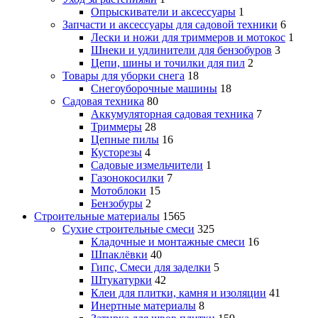
Опрыскиватели и аксессуары
1
Запчасти и аксессуары для садовой техники
6
Лески и ножи для триммеров и мотокос
1
Шнеки и удлинители для бензобуров
3
Цепи, шины и точилки для пил
2
Товары для уборки снега
18
Снегоуборочные машины
18
Садовая техника
80
Аккумуляторная садовая техника
7
Триммеры
28
Цепные пилы
16
Кусторезы
4
Садовые измельчители
1
Газонокосилки
7
Мотоблоки
15
Бензобуры
2
Строительные материалы
1565
Сухие строительные смеси
325
Кладочные и монтажные смеси
16
Шпаклёвки
40
Гипс, Смеси для заделки
5
Штукатурки
42
Клеи для плитки, камня и изоляции
41
Инертные материалы
8