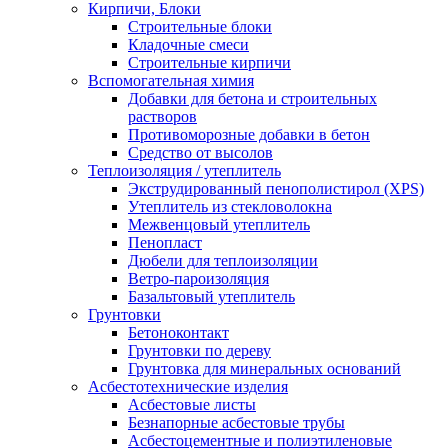
Кирпичи, Блоки
Строительные блоки
Кладочные смеси
Строительные кирпичи
Вспомогательная химия
Добавки для бетона и строительных
растворов
Противоморозные добавки в бетон
Средство от высолов
Теплоизоляция / утеплитель
Экструдированный пенополистирол (XPS)
Утеплитель из стекловолокна
Межвенцовый утеплитель
Пенопласт
Дюбели для теплоизоляции
Ветро-пароизоляция
Базальтовый утеплитель
Грунтовки
Бетоноконтакт
Грунтовки по дереву
Грунтовка для минеральных оснований
Асбестотехнические изделия
Асбестовые листы
Безнапорные асбестовые трубы
Асбестоцементные и полиэтиленовые