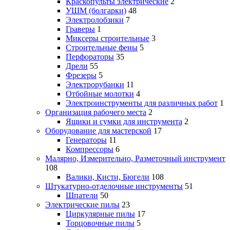
Краскопульты электрические
2
УШМ (болгарки)
48
Электролобзики
7
Граверы
1
Миксеры строительные
3
Строительные фены
5
Перфораторы
35
Дрели
55
Фрезеры
5
Электрорубанки
11
Отбойные молотки
4
Электроинструменты для различных работ
1
Организация рабочего места
2
Ящики и сумки для инструмента
2
Оборудование для мастерской
17
Генераторы
11
Компрессоры
6
Малярно, Измерительно, Разметочный инструмент
108
Валики, Кисти, Бюгели
108
Штукатурно-отделочные инструменты
51
Шпатели
50
Электрические пилы
23
Циркулярные пилы
17
Торцовочные пилы
5