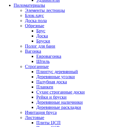
Удлинители
Пиломатериалы
Элементы лестницы
Блок-хаус
Доска пола
Обрезные
Брус
Доска
Бруски
Полог для бани
Вагонка
Евровагонка
Штиль
Строганные
Плинтус деревянный
Деревянные уголки
Палубная доска
Планкен
Сухие строганные доски
Рейки и бруски
Деревянные наличники
Деревянные раскладки
Имитация бруса
Листовые
Плиты ЦСП