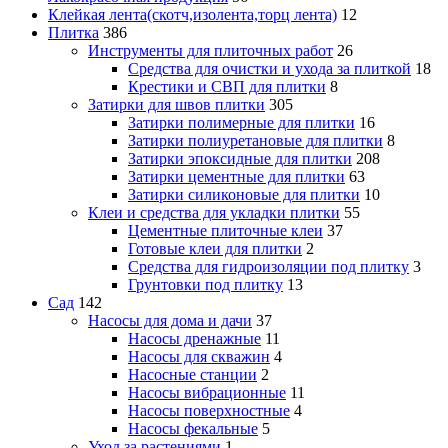
Клейкая лента(скотч,изолента,торц лента)
12
Плитка
386
Инструменты для плиточных работ
26
Средства для очистки и ухода за плиткой
18
Крестики и СВП для плитки
8
Затирки для швов плитки
305
Затирки полимерные для плитки
16
Затирки полиуретановые для плитки
8
Затирки эпоксидные для плитки
208
Затирки цементные для плитки
63
Затирки силиконовые для плитки
10
Клеи и средства для укладки плитки
55
Цементные плиточные клеи
37
Готовые клеи для плитки
2
Средства для гидроизоляции под плитку
3
Грунтовки под плитку
13
Сад
142
Насосы для дома и дачи
37
Насосы дренажные
11
Насосы для скважин
4
Насосные станции
2
Насосы вибрационные
11
Насосы поверхностные
4
Насосы фекальные
5
Уход за растениями
1