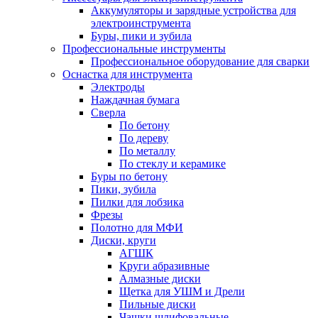
Аккумуляторы и зарядные устройства для
электроинструмента
Буры, пики и зубила
Профессиональные инструменты
Профессиональное оборудование для сварки
Оснастка для инструмента
Электроды
Наждачная бумага
Сверла
По бетону
По дереву
По металлу
По стеклу и керамике
Буры по бетону
Пики, зубила
Пилки для лобзика
Фрезы
Полотно для МФИ
Диски, круги
АГШК
Круги абразивные
Алмазные диски
Щетка для УШМ и Дрели
Пильные диски
Чашки шлифовальные