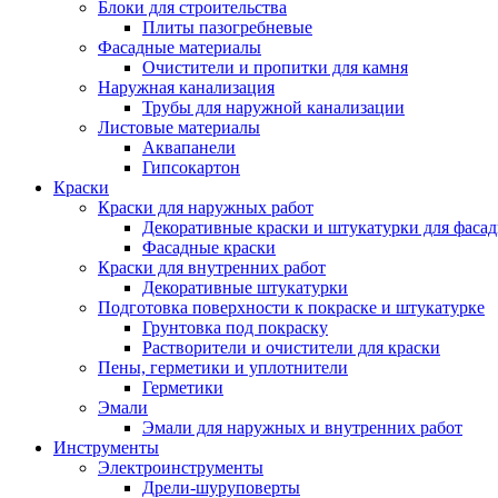
Блоки для строительства
Плиты пазогребневые
Фасадные материалы
Очистители и пропитки для камня
Наружная канализация
Трубы для наружной канализации
Листовые материалы
Аквапанели
Гипсокартон
Краски
Краски для наружных работ
Декоративные краски и штукатурки для фаса
Фасадные краски
Краски для внутренних работ
Декоративные штукатурки
Подготовка поверхности к покраске и штукатурке
Грунтовка под покраску
Растворители и очистители для краски
Пены, герметики и уплотнители
Герметики
Эмали
Эмали для наружных и внутренних работ
Инструменты
Электроинструменты
Дрели-шуруповерты