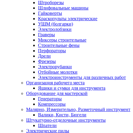
Штроборезы
Шлифовальные машины
Гайковерты
Краскопульты электрические
УШМ (болгарки)
Электролобзики
Граверы
Миксеры строительные
Строительные фены
Перфораторы
Дрели
Фрезеры
Электрорубанки
Отбойные молотки
Электроинструменты для различных работ
Организация рабочего места
Ящики и сумки для инструмента
Оборудование для мастерской
Генераторы
Компрессоры
Малярно, Измерительно, Разметочный инструмент
Валики, Кисти, Бюгели
Штукатурно-отделочные инструменты
Шпатели
Электрические пилы