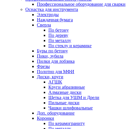
Профессиональное оборудование для сварки
Оснастка для инструмента
Электроды
Наждачная бумага
Сверла
По бетону
По дереву
По металлу
По стеклу и керамике
Буры по бетону
Пики, зубила
Пилки для лобзика
Фрезы
Полотно для МФИ
Диски, круги
АГШК
Круги абразивные
Алмазные диски
Щетка для УШМ и Дрели
Пильные диски
Чашки шлифовальные
Доп. оборудование
Коронки
По керамограниту
По металлу