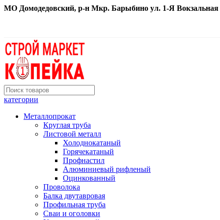
МО Домодедовский, р-н Мкр. Барыбино ул. 1-Я Вокзальная д. 
категории
Металлопрокат
Круглая труба
Листовой металл
Холоднокатаный
Горячекатаный
Профнастил
Алюминиевый рифленый
Оцинкованный
Проволока
Балка двутавровая
Профильная труба
Сваи и оголовки