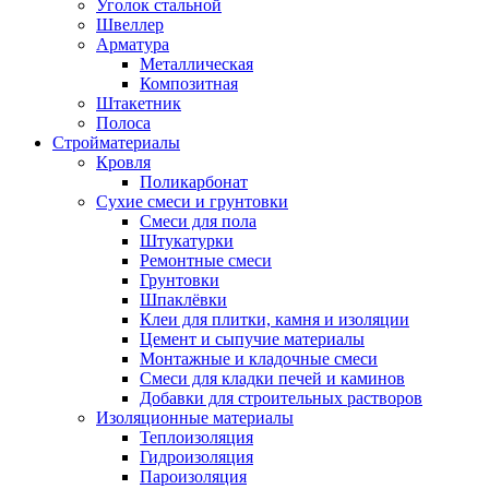
Уголок стальной
Швеллер
Арматура
Металлическая
Композитная
Штакетник
Полоса
Стройматериалы
Кровля
Поликарбонат
Сухие смеси и грунтовки
Смеси для пола
Штукатурки
Ремонтные смеси
Грунтовки
Шпаклёвки
Клеи для плитки, камня и изоляции
Цемент и сыпучие материалы
Монтажные и кладочные смеси
Смеси для кладки печей и каминов
Добавки для строительных растворов
Изоляционные материалы
Теплоизоляция
Гидроизоляция
Пароизоляция