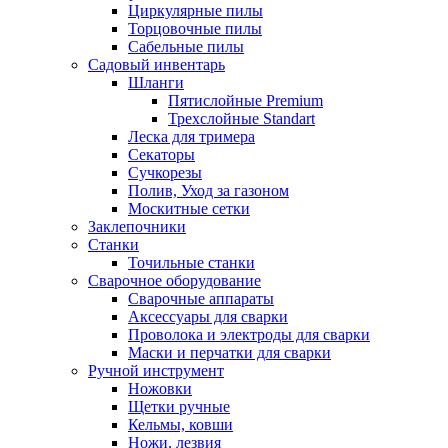
Циркулярные пилы
Торцовочные пилы
Сабельные пилы
Садовый инвентарь
Шланги
Пятислойные Premium
Трехслойные Standart
Леска для тримера
Секаторы
Сучкорезы
Полив, Уход за газоном
Москитные сетки
Заклепочники
Станки
Точильные станки
Сварочное оборудование
Сварочные аппараты
Аксессуары для сварки
Проволока и электроды для сварки
Маски и перчатки для сварки
Ручной инструмент
Ножовки
Щетки ручные
Кельмы, ковши
Ножи, лезвия