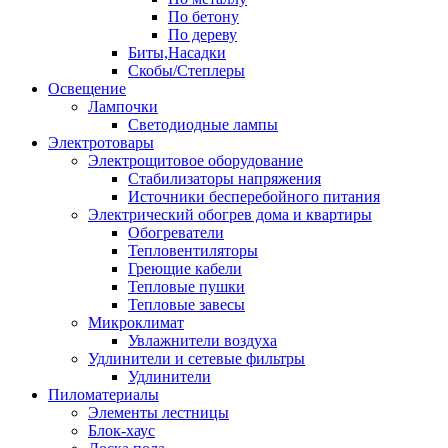
По бетону
По дереву
Биты,Насадки
Скобы/Степлеры
Освещение
Лампочки
Светодиодные лампы
Электротовары
Электрощитовое оборудование
Стабилизаторы напряжения
Источники бесперебойного питания
Электрический обогрев дома и квартиры
Обогреватели
Тепловентиляторы
Греющие кабели
Тепловые пушки
Тепловые завесы
Микроклимат
Увлажнители воздуха
Удлинители и сетевые фильтры
Удлинители
Пиломатериалы
Элементы лестницы
Блок-хаус