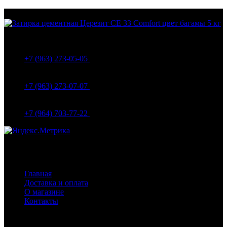
МО Домодедовский р-н Мкр. Барыбино ул. 1-Я
Вокзальная д.5А
+7 (963) 273-05-05
МО Домодедовский р-н Мкр. Барыбино ул. 1-Я
Вокзальная д.18
+7 (963) 273-07-07
МО Домодедово мкр Белые столбы ул. Щебанцево, дом
86
+7 (964) 703-77-22
Навигация
Главная
Доставка и оплата
О магазине
Контакты
Покупателям