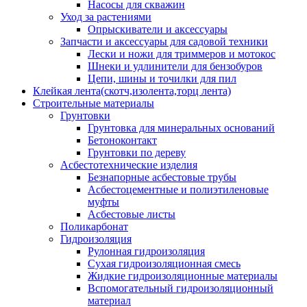
Насосы для скважин
Уход за растениями
Опрыскиватели и аксессуары
Запчасти и аксессуары для садовой техники
Лески и ножи для триммеров и мотокос
Шнеки и удлинители для бензобуров
Цепи, шины и точилки для пил
Клейкая лента(скотч,изолента,торц лента)
Строительные материалы
Грунтовки
Грунтовка для минеральных оснований
Бетоноконтакт
Грунтовки по дереву
Асбестотехнические изделия
Безнапорные асбестовые трубы
Асбестоцементные и полиэтиленовые
муфты
Асбестовые листы
Поликарбонат
Гидроизоляция
Рулонная гидроизоляция
Сухая гидроизоляционная смесь
Жидкие гидроизоляционные материалы
Вспомогательный гидроизоляционный
материал