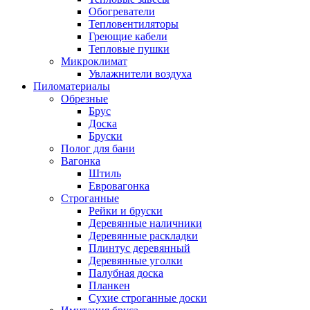
Обогреватели
Тепловентиляторы
Греющие кабели
Тепловые пушки
Микроклимат
Увлажнители воздуха
Пиломатериалы
Обрезные
Брус
Доска
Бруски
Полог для бани
Вагонка
Штиль
Евровагонка
Строганные
Рейки и бруски
Деревянные наличники
Деревянные раскладки
Плинтус деревянный
Деревянные уголки
Палубная доска
Планкен
Сухие строганные доски