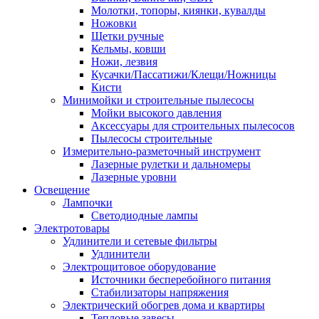
Молотки, топоры, киянки, кувалды
Ножовки
Щетки ручные
Кельмы, ковши
Ножи, лезвия
Кусачки/Пассатижи/Клещи/Ножницы
Кисти
Минимойки и строительные пылесосы
Мойки высокого давления
Аксессуары для строительных пылесосов
Пылесосы строительные
Измерительно-разметочный инструмент
Лазерные рулетки и дальномеры
Лазерные уровни
Освещение
Лампочки
Светодиодные лампы
Электротовары
Удлинители и сетевые фильтры
Удлинители
Электрощитовое оборудование
Источники бесперебойного питания
Стабилизаторы напряжения
Электрический обогрев дома и квартиры
Тепловые завесы