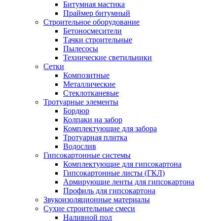
Битумная мастика
Праймер битумный
Строительное оборудование
Бетоносмесители
Тачки строительные
Пылесосы
Технические светильники
Сетки
Композитные
Металлические
Стеклотканевые
Тротуарные элементы
Бордюр
Колпаки на забор
Комплектующие для забора
Тротуарная плитка
Водослив
Гипсокартонные системы
Комплектующие для гипсокартона
Гипсокартонные листы (ГКЛ)
Армирующие ленты для гипсокартона
Профиль для гипсокартона
Звукоизоляционные материалы
Сухие строительные смеси
Наливной пол