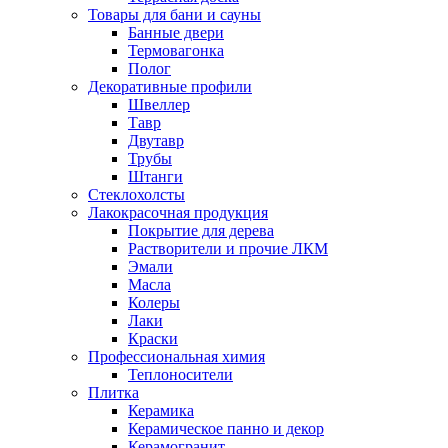
Товары для бани и сауны
Банные двери
Термовагонка
Полог
Декоративные профили
Швеллер
Тавр
Двутавр
Трубы
Штанги
Стеклохолсты
Лакокрасочная продукция
Покрытие для дерева
Растворители и прочие ЛКМ
Эмали
Масла
Колеры
Лаки
Краски
Профессиональная химия
Теплоносители
Плитка
Керамика
Керамическое панно и декор
Керамогранит