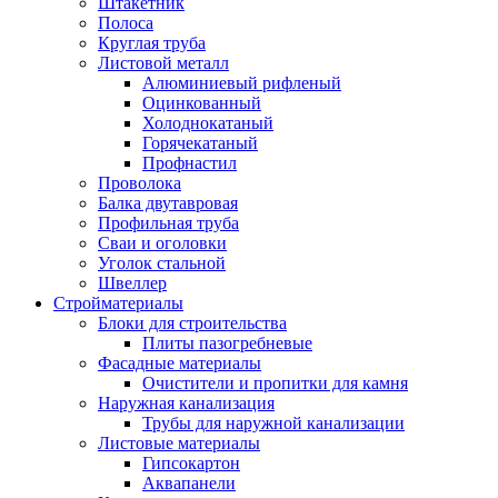
Штакетник
Полоса
Круглая труба
Листовой металл
Алюминиевый рифленый
Оцинкованный
Холоднокатаный
Горячекатаный
Профнастил
Проволока
Балка двутавровая
Профильная труба
Сваи и оголовки
Уголок стальной
Швеллер
Стройматериалы
Блоки для строительства
Плиты пазогребневые
Фасадные материалы
Очистители и пропитки для камня
Наружная канализация
Трубы для наружной канализации
Листовые материалы
Гипсокартон
Аквапанели