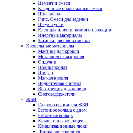
Цемент и смеси
Кладочные и монтажные смеси
Шпаклёвки
Гипс, Смеси для заделки
Штукатурки
Клеи для плитки, камня и изоляции
Инертные материалы
Затирка для швов плитки
Кровельные материалы
Мастика для кровли
Металлическая кровля
Ондулин
Поликарбонат
Шифер
Мягкая кровля
Водосточная система
Вентиляция для кровли
Снегозадержатели
ЖБИ
Гидроизоляция для ЖБИ
Бетонное кольца с дном
Бетонные кольца
Крышки для колодцев
Канализационные люки
Днища для колодцев