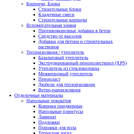
Кирпичи, Блоки
Строительные блоки
Кладочные смеси
Строительные кирпичи
Вспомогательная химия
Противоморозные добавки в бетон
Средство от высолов
Добавки для бетона и строительных
растворов
Теплоизоляция / утеплитель
Базальтовый утеплитель
Экструдированный пенополистирол (XPS)
Утеплитель из стекловолокна
Межвенцовый утеплитель
Пенопласт
Дюбели для теплоизоляции
Ветро-пароизоляция
Отделочные материалы
Напольные покрытия
Коврики придверные
Напольные плинтусы
Ламинат
Подложки
Порожки для пола
Террасная доска