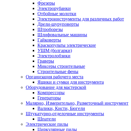
Фрезеры
Электрорубанки
Отбойные молотки
Электроинструменты для различных работ
Дрели-шуруповерты
Штроборезы
Шлифовальные машины
Гайковерты
Краскопульты электрические
УШМ (болгарки)
Электролобзики
Граверы
Миксеры строительные
Строительные фены
Организация рабочего места
Ящики и сумки для инструмента
Оборудование для мастерской
Компрессоры
Генераторы
Малярно, Измерительно, Разметочный инструмент
Валики, Кисти, Бюгели
Штукатурно-отделочные инструменты
Шпатели
Электрические пилы
Циркулярные пилы