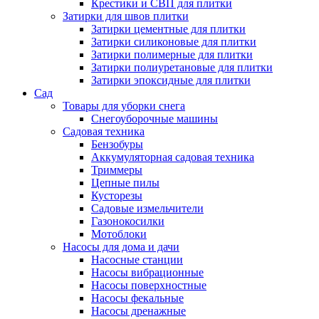
Крестики и СВП для плитки
Затирки для швов плитки
Затирки цементные для плитки
Затирки силиконовые для плитки
Затирки полимерные для плитки
Затирки полиуретановые для плитки
Затирки эпоксидные для плитки
Сад
Товары для уборки снега
Снегоуборочные машины
Садовая техника
Бензобуры
Аккумуляторная садовая техника
Триммеры
Цепные пилы
Кусторезы
Садовые измельчители
Газонокосилки
Мотоблоки
Насосы для дома и дачи
Насосные станции
Насосы вибрационные
Насосы поверхностные
Насосы фекальные
Насосы дренажные