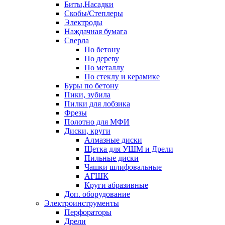
Биты,Насадки
Скобы/Степлеры
Электроды
Наждачная бумага
Сверла
По бетону
По дереву
По металлу
По стеклу и керамике
Буры по бетону
Пики, зубила
Пилки для лобзика
Фрезы
Полотно для МФИ
Диски, круги
Алмазные диски
Щетка для УШМ и Дрели
Пильные диски
Чашки шлифовальные
АГШК
Круги абразивные
Доп. оборудование
Электроинструменты
Перфораторы
Дрели