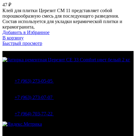
47
₽
Клей для плитки Церезит СМ 11 представляет собой
порошкообразную смесь для последующего разведения.
Состав используется для укладки керамической плитки и
керамогранита,
Добавить в Избранное
В корзину
Быстрый просмотр
МО Домодедовский р-н Мкр. Барыбино ул. 1-Я
Вокзальная д.5А
+7 (963) 273-05-05
МО Домодедовский р-н Мкр. Барыбино ул. 1-Я
Вокзальная д.18
+7 (963) 273-07-07
МО Домодедово мкр Белые столбы ул. Щебанцево, дом
86
+7 (964) 703-77-22