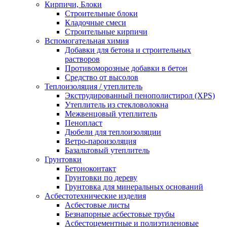
Кирпичи, Блоки
Строительные блоки
Кладочные смеси
Строительные кирпичи
Вспомогательная химия
Добавки для бетона и строительных
растворов
Противоморозные добавки в бетон
Средство от высолов
Теплоизоляция / утеплитель
Экструдированный пенополистирол (XPS)
Утеплитель из стекловолокна
Межвенцовый утеплитель
Пенопласт
Дюбели для теплоизоляции
Ветро-пароизоляция
Базальтовый утеплитель
Грунтовки
Бетоноконтакт
Грунтовки по дереву
Грунтовка для минеральных оснований
Асбестотехнические изделия
Асбестовые листы
Безнапорные асбестовые трубы
Асбестоцементные и полиэтиленовые