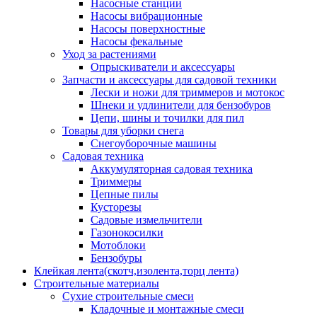
Насосные станции
Насосы вибрационные
Насосы поверхностные
Насосы фекальные
Уход за растениями
Опрыскиватели и аксессуары
Запчасти и аксессуары для садовой техники
Лески и ножи для триммеров и мотокос
Шнеки и удлинители для бензобуров
Цепи, шины и точилки для пил
Товары для уборки снега
Снегоуборочные машины
Садовая техника
Аккумуляторная садовая техника
Триммеры
Цепные пилы
Кусторезы
Садовые измельчители
Газонокосилки
Мотоблоки
Бензобуры
Клейкая лента(скотч,изолента,торц лента)
Строительные материалы
Сухие строительные смеси
Кладочные и монтажные смеси