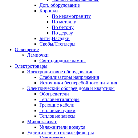
Доп. оборудование
Коронки
По керамограниту
По металлу
По бетону
По дереву
Биты,Насадки
Скобы/Степлеры
Освещение
Лампочки
Светодиодные лампы
Электротовары
Электрощитовое оборудование
Стабилизаторы напряжения
Источники бесперебойного питания
Электрический обогрев дома и квартиры
Обогреватели
Тепловентиляторы
Греющие кабели
Тепловые пушки
Тепловые завесы
Микроклимат
Увлажнители воздуха
Удлинители и сетевые фильтры