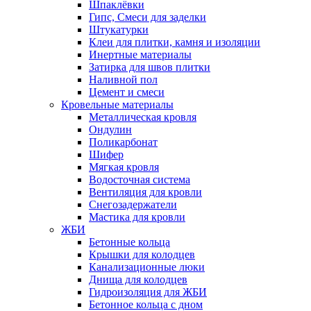
Шпаклёвки
Гипс, Смеси для заделки
Штукатурки
Клеи для плитки, камня и изоляции
Инертные материалы
Затирка для швов плитки
Наливной пол
Цемент и смеси
Кровельные материалы
Металлическая кровля
Ондулин
Поликарбонат
Шифер
Мягкая кровля
Водосточная система
Вентиляция для кровли
Снегозадержатели
Мастика для кровли
ЖБИ
Бетонные кольца
Крышки для колодцев
Канализационные люки
Днища для колодцев
Гидроизоляция для ЖБИ
Бетонное кольца с дном