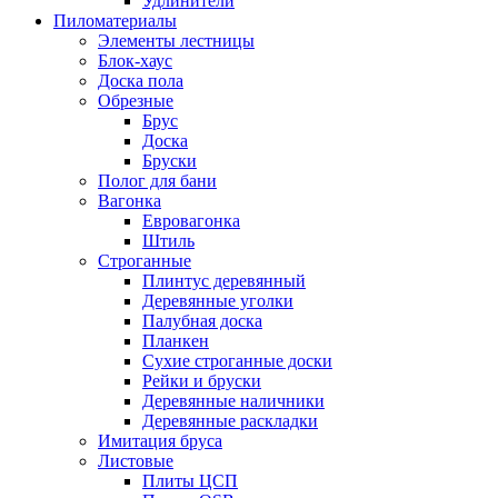
Удлинители
Пиломатериалы
Элементы лестницы
Блок-хаус
Доска пола
Обрезные
Брус
Доска
Бруски
Полог для бани
Вагонка
Евровагонка
Штиль
Строганные
Плинтус деревянный
Деревянные уголки
Палубная доска
Планкен
Сухие строганные доски
Рейки и бруски
Деревянные наличники
Деревянные раскладки
Имитация бруса
Листовые
Плиты ЦСП