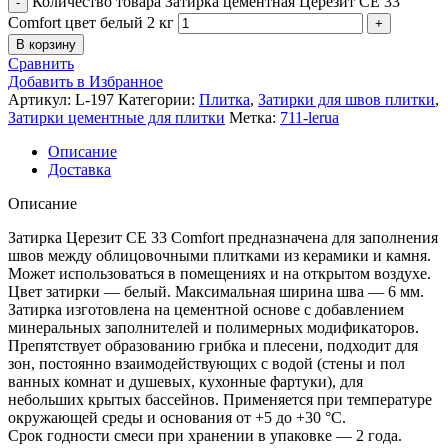
Количество товара Затирка цементная Церезит CE 33
Comfort цвет белый 2 кг
В корзину
Сравнить
Добавить в Избранное
Артикул:
L-197
Категории:
Плитка
,
Затирки для швов плитки
,
Затирки цементные для плитки
Метка:
711-lerua
Описание
Доставка
Описание
Затирка Церезит CE 33 Comfort предназначена для заполнения
швов между облицовочными плитками из керамики и камня.
Может использоваться в помещениях и на открытом воздухе.
Цвет затирки — белый. Максимальная ширина шва — 6 мм.
Затирка изготовлена на цементной основе с добавлением
минеральных заполнителей и полимерных модификаторов.
Препятствует образованию грибка и плесени, подходит для
зон, постоянно взаимодействующих с водой (стены и пол
ванных комнат и душевых, кухонные фартуки), для
небольших крытых бассейнов. Применяется при температуре
окружающей среды и основания от +5 до +30 °C.
Срок годности смеси при хранении в упаковке — 2 года.