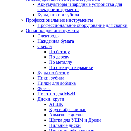
Аккумуляторы и зарядные устройства для
электроинструмента
Буры, пики и зубила
Профессиональные инструменты
Профессиональное оборудование для сварки
Оснастка для инструмента
Электроды
Наждачная бумага
Сверла
По бетону
По дереву
По металлу
По стеклу и керамике
Буры по бетону
Пики, зубила
Пилки для лобзика
Фрезы
Полотно для МФИ
Диски, круги
АГШК
Круги абразивные
Алмазные диски
Щетка для УШМ и Дрели
Пильные диски
Чашки шлифовальные