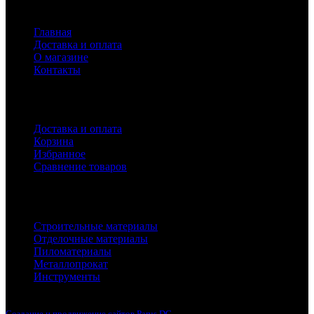
Навигация
Главная
Доставка и оплата
О магазине
Контакты
Покупателям
Доставка и оплата
Корзина
Избранное
Сравнение товаров
Каталог
Строительные материалы
Отделочные материалы
Пиломатериалы
Металлопрокат
Инструменты
2010-2024 © Интернет-магазин с лучшими ценами !
Создание и продвижение сайтов Parus DG