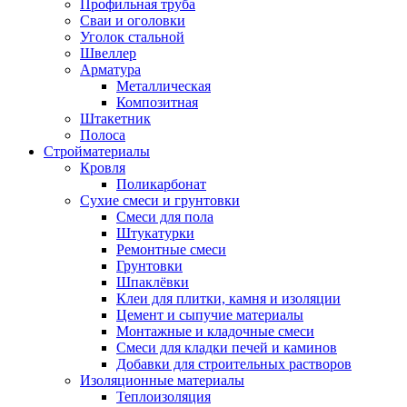
Профильная труба
Сваи и оголовки
Уголок стальной
Швеллер
Арматура
Металлическая
Композитная
Штакетник
Полоса
Стройматериалы
Кровля
Поликарбонат
Сухие смеси и грунтовки
Смеси для пола
Штукатурки
Ремонтные смеси
Грунтовки
Шпаклёвки
Клеи для плитки, камня и изоляции
Цемент и сыпучие материалы
Монтажные и кладочные смеси
Смеси для кладки печей и каминов
Добавки для строительных растворов
Изоляционные материалы
Теплоизоляция