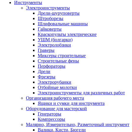
Инструменты
Электроинструменты
Дрели-шуруповерты
Штроборезы
Шлифовальные машины
Гайковерты
Краскопульты электрические
УШМ (болгарки)
Электролобзики
Граверы
Миксеры строительные
Строительные фены
Перфораторы
Дрели
Фрезеры
Электрорубанки
Отбойные молотки
Электроинструменты для различных работ
Организация рабочего места
Ящики и сумки для инструмента
Оборудование для мастерской
Генераторы
Компрессоры
Малярно, Измерительно, Разметочный инструмент
Валики, Кисти, Бюгели