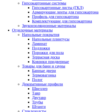
Гипсокартонные системы
Гипсокартонные листы (ГКЛ)
Армирующие ленты для гипсокартона
Профиль для гипсокартона
Комплектующие для гипсокартона
Звукоизоляционные материалы
Отделочные материалы
Напольные покрытия
Напольные плинтусы
Ламинат
Подложки
Порожки для пола
Террасная доска
Коврики придверные
Товары для бани и сауны
Банные двери
Термовагонка
Полог
Декоративные профили
Швеллер
Тавр
Двутавр
Трубы
Штанги
Стеклохолсты