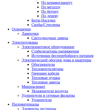
По керамограниту
По металлу
По бетону
По дереву
Биты,Насадки
Скобы/Степлеры
Освещение
Лампочки
Светодиодные лампы
Электротовары
Электрощитовое оборудование
Стабилизаторы напряжения
Источники бесперебойного питания
Электрический обогрев дома и квартиры
Обогреватели
Тепловентиляторы
Греющие кабели
Тепловые пушки
Тепловые завесы
Микроклимат
Увлажнители воздуха
Удлинители и сетевые фильтры
Удлинители
Пиломатериалы
Элементы лестницы