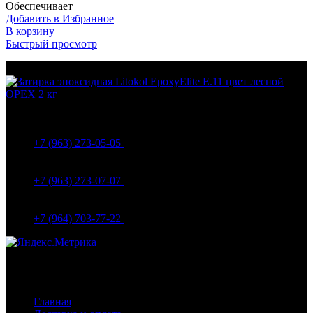
Обеспечивает
Добавить в Избранное
В корзину
Быстрый просмотр
МО Домодедовский р-н Мкр. Барыбино ул. 1-Я
Вокзальная д.5А
+7 (963) 273-05-05
МО Домодедовский р-н Мкр. Барыбино ул. 1-Я
Вокзальная д.18
+7 (963) 273-07-07
МО Домодедово мкр Белые столбы ул. Щебанцево, дом
86
+7 (964) 703-77-22
Навигация
Главная