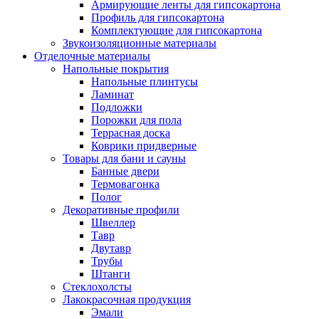
Армирующие ленты для гипсокартона
Профиль для гипсокартона
Комплектующие для гипсокартона
Звукоизоляционные материалы
Отделочные материалы
Напольные покрытия
Напольные плинтусы
Ламинат
Подложки
Порожки для пола
Террасная доска
Коврики придверные
Товары для бани и сауны
Банные двери
Термовагонка
Полог
Декоративные профили
Швеллер
Тавр
Двутавр
Трубы
Штанги
Стеклохолсты
Лакокрасочная продукция
Эмали