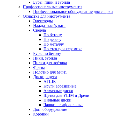
Буры, пики и зубила
Профессиональные инструменты
Профессиональное оборудование для сварки
Оснастка для инструмента
Электроды
Наждачная бумага
Сверла
По бетону
По дереву
По металлу
По стеклу и керамике
Буры по бетону
Пики, зубила
Пилки для лобзика
Фрезы
Полотно для МФИ
Диски, круги
АГШК
Круги абразивные
Алмазные диски
Щетка для УШМ и Дрели
Пильные диски
Чашки шлифовальные
Доп. оборудование
Коронки