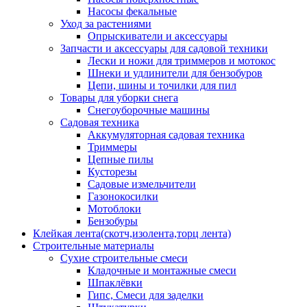
Насосы фекальные
Уход за растениями
Опрыскиватели и аксессуары
Запчасти и аксессуары для садовой техники
Лески и ножи для триммеров и мотокос
Шнеки и удлинители для бензобуров
Цепи, шины и точилки для пил
Товары для уборки снега
Снегоуборочные машины
Садовая техника
Аккумуляторная садовая техника
Триммеры
Цепные пилы
Кусторезы
Садовые измельчители
Газонокосилки
Мотоблоки
Бензобуры
Клейкая лента(скотч,изолента,торц лента)
Строительные материалы
Сухие строительные смеси
Кладочные и монтажные смеси
Шпаклёвки
Гипс, Смеси для заделки