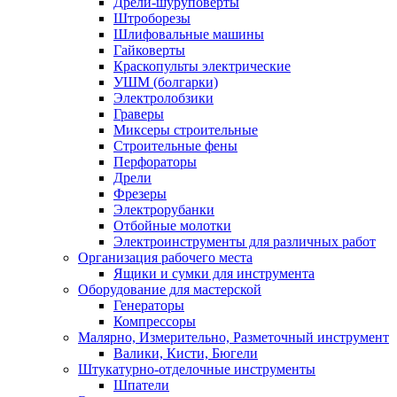
Дрели-шуруповерты
Штроборезы
Шлифовальные машины
Гайковерты
Краскопульты электрические
УШМ (болгарки)
Электролобзики
Граверы
Миксеры строительные
Строительные фены
Перфораторы
Дрели
Фрезеры
Электрорубанки
Отбойные молотки
Электроинструменты для различных работ
Организация рабочего места
Ящики и сумки для инструмента
Оборудование для мастерской
Генераторы
Компрессоры
Малярно, Измерительно, Разметочный инструмент
Валики, Кисти, Бюгели
Штукатурно-отделочные инструменты
Шпатели