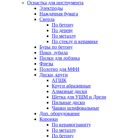
Оснастка для инструмента
Электроды
Наждачная бумага
Сверла
По бетону
По дереву
По металлу
По стеклу и керамике
Буры по бетону
Пики, зубила
Пилки для лобзика
Фрезы
Полотно для МФИ
Диски, круги
АГШК
Круги абразивные
Алмазные диски
Щетка для УШМ и Дрели
Пильные диски
Чашки шлифовальные
Доп. оборудование
Коронки
По керамограниту
По металлу
По бетону