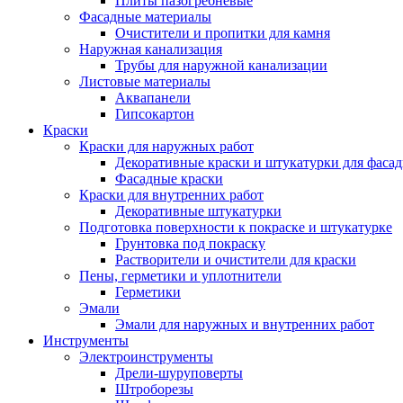
Плиты пазогребневые
Фасадные материалы
Очистители и пропитки для камня
Наружная канализация
Трубы для наружной канализации
Листовые материалы
Аквапанели
Гипсокартон
Краски
Краски для наружных работ
Декоративные краски и штукатурки для фаса
Фасадные краски
Краски для внутренних работ
Декоративные штукатурки
Подготовка поверхности к покраске и штукатурке
Грунтовка под покраску
Растворители и очистители для краски
Пены, герметики и уплотнители
Герметики
Эмали
Эмали для наружных и внутренних работ
Инструменты
Электроинструменты
Дрели-шуруповерты
Штроборезы