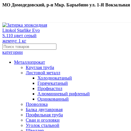
МО Домодедовский, р-н Мкр. Барыбино ул. 1-Я Вокзальная д. 
категории
Металлопрокат
Круглая труба
Листовой металл
Холоднокатаный
Горячекатаный
Профнастил
Алюминиевый рифленый
Оцинкованный
Проволока
Балка двутавровая
Профильная труба
Сваи и оголовки
Уголок стальной
Швеллер