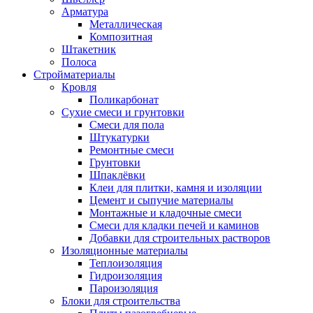
Арматура
Металлическая
Композитная
Штакетник
Полоса
Стройматериалы
Кровля
Поликарбонат
Сухие смеси и грунтовки
Смеси для пола
Штукатурки
Ремонтные смеси
Грунтовки
Шпаклёвки
Клеи для плитки, камня и изоляции
Цемент и сыпучие материалы
Монтажные и кладочные смеси
Смеси для кладки печей и каминов
Добавки для строительных растворов
Изоляционные материалы
Теплоизоляция
Гидроизоляция
Пароизоляция
Блоки для строительства