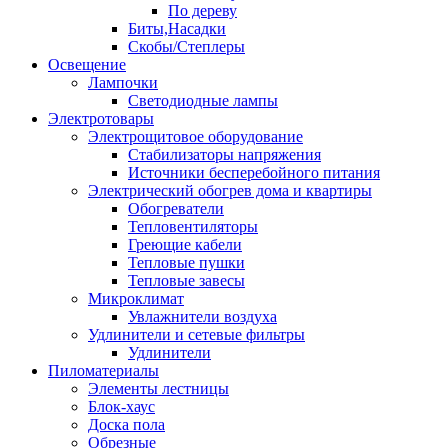
По дереву
Биты,Насадки
Скобы/Степлеры
Освещение
Лампочки
Светодиодные лампы
Электротовары
Электрощитовое оборудование
Стабилизаторы напряжения
Источники бесперебойного питания
Электрический обогрев дома и квартиры
Обогреватели
Тепловентиляторы
Греющие кабели
Тепловые пушки
Тепловые завесы
Микроклимат
Увлажнители воздуха
Удлинители и сетевые фильтры
Удлинители
Пиломатериалы
Элементы лестницы
Блок-хаус
Доска пола
Обрезные