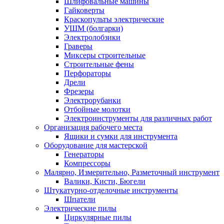
Шлифовальные машины
Гайковерты
Краскопульты электрические
УШМ (болгарки)
Электролобзики
Граверы
Миксеры строительные
Строительные фены
Перфораторы
Дрели
Фрезеры
Электрорубанки
Отбойные молотки
Электроинструменты для различных работ
Организация рабочего места
Ящики и сумки для инструмента
Оборудование для мастерской
Генераторы
Компрессоры
Малярно, Измерительно, Разметочный инструмент
Валики, Кисти, Бюгели
Штукатурно-отделочные инструменты
Шпатели
Электрические пилы
Циркулярные пилы