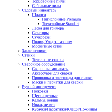
Торцовочные пилы
Сабельные пилы
Садовый инвентарь
Шланги
Пятислойные Premium
Трехслойные Standart
Леска для тримера
Секаторы
Сучкорезы
Полив, Уход за газоном
Москитные сетки
Заклепочники
Станки
Точильные станки
Сварочное оборудование
Сварочные аппараты
Аксессуары для сварки
Проволока и электроды для сварки
Маски и перчатки для сварки
Ручной инструмент
Ножовки
Щетки ручные
Кельмы, ковши
Ножи, лезвия
Кусачки/Пассатижи/Клещи/Ножницы