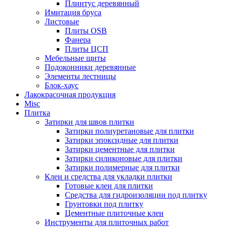
Плинтус деревянный
Имитация бруса
Листовые
Плиты OSB
Фанера
Плиты ЦСП
Мебельные щиты
Подоконники деревянные
Элементы лестницы
Блок-хаус
Лакокрасочная продукция
Misc
Плитка
Затирки для швов плитки
Затирки полиуретановые для плитки
Затирки эпоксидные для плитки
Затирки цементные для плитки
Затирки силиконовые для плитки
Затирки полимерные для плитки
Клеи и средства для укладки плитки
Готовые клеи для плитки
Средства для гидроизоляции под плитку
Грунтовки под плитку
Цементные плиточные клеи
Инструменты для плиточных работ