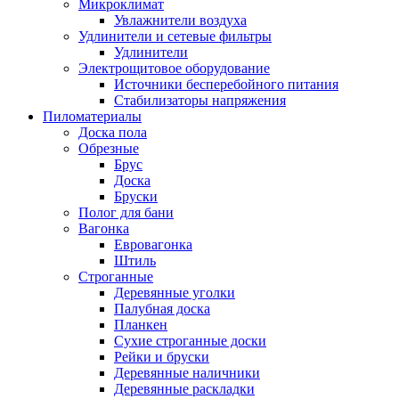
Микроклимат
Увлажнители воздуха
Удлинители и сетевые фильтры
Удлинители
Электрощитовое оборудование
Источники бесперебойного питания
Стабилизаторы напряжения
Пиломатериалы
Доска пола
Обрезные
Брус
Доска
Бруски
Полог для бани
Вагонка
Евровагонка
Штиль
Строганные
Деревянные уголки
Палубная доска
Планкен
Сухие строганные доски
Рейки и бруски
Деревянные наличники
Деревянные раскладки