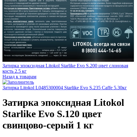
Затирка эпоксидная Litokol Starlike Evo S.200 цвет слоновая
кость 2.5 кг
Назад к товарам
Затирка Litokol L0485300004 Starlike Evo S.235 Caffe 5.30кг
Затирка эпоксидная Litokol
Starlike Evo S.120 цвет
свинцово-серый 1 кг