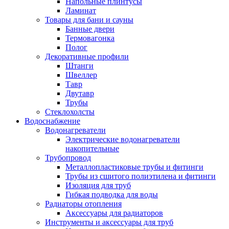
Напольные плинтусы
Ламинат
Товары для бани и сауны
Банные двери
Термовагонка
Полог
Декоративные профили
Штанги
Швеллер
Тавр
Двутавр
Трубы
Стеклохолсты
Водоснабжение
Водонагреватели
Электрические водонагреватели
накопительные
Трубопровод
Металлопластиковые трубы и фитинги
Трубы из сшитого полиэтилена и фитинги
Изоляция для труб
Гибкая подводка для воды
Радиаторы отопления
Аксессуары для радиаторов
Инструменты и аксессуары для труб