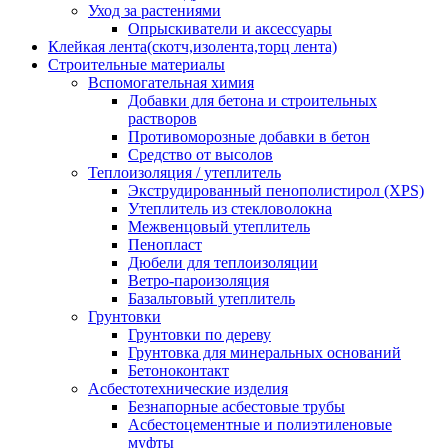
Уход за растениями
Опрыскиватели и аксессуары
Клейкая лента(скотч,изолента,торц лента)
Строительные материалы
Вспомогательная химия
Добавки для бетона и строительных
растворов
Противоморозные добавки в бетон
Средство от высолов
Теплоизоляция / утеплитель
Экструдированный пенополистирол (XPS)
Утеплитель из стекловолокна
Межвенцовый утеплитель
Пенопласт
Дюбели для теплоизоляции
Ветро-пароизоляция
Базальтовый утеплитель
Грунтовки
Грунтовки по дереву
Грунтовка для минеральных оснований
Бетоноконтакт
Асбестотехнические изделия
Безнапорные асбестовые трубы
Асбестоцементные и полиэтиленовые
муфты