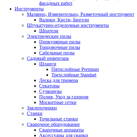
фасадных работ
Инструменты
Малярно, Измерительно, Разметочный инструмент
Валики, Кисти, Бюгели
Штукатурно-отделочные инструменты
Шпатели
Электрические пилы
Циркулярные пилы
Торцовочные пилы
Сабельные пилы
Садовый инвентарь
Шланги
Пятислойные Premium
Трехслойные Standart
Леска для тримера
Секаторы
Сучкорезы
Полив, Уход за газоном
Москитные сетки
Заклепочники
Станки
Точильные станки
Сварочное оборудование
Сварочные аппараты
Аксессуары для сварки