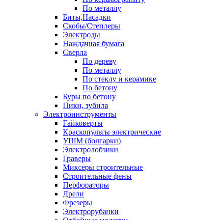
По металлу
Биты,Насадки
Скобы/Степлеры
Электроды
Наждачная бумага
Сверла
По дереву
По металлу
По стеклу и керамике
По бетону
Буры по бетону
Пики, зубила
Электроинструменты
Гайковерты
Краскопульты электрические
УШМ (болгарки)
Электролобзики
Граверы
Миксеры строительные
Строительные фены
Перфораторы
Дрели
Фрезеры
Электрорубанки