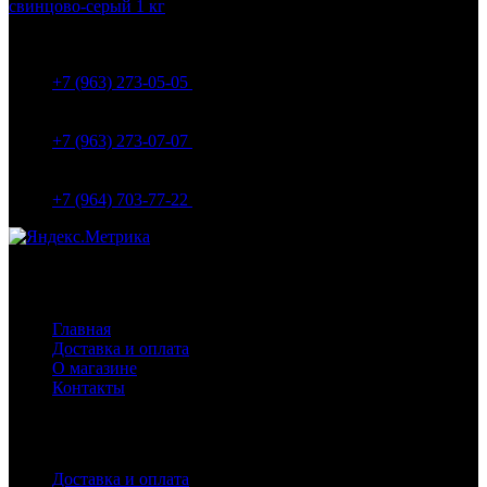
МО Домодедовский р-н Мкр. Барыбино ул. 1-Я
Вокзальная д.5А
+7 (963) 273-05-05
МО Домодедовский р-н Мкр. Барыбино ул. 1-Я
Вокзальная д.18
+7 (963) 273-07-07
МО Домодедово мкр Белые столбы ул. Щебанцево, дом
86
+7 (964) 703-77-22
Навигация
Главная
Доставка и оплата
О магазине
Контакты
Покупателям
Доставка и оплата