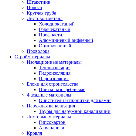
Штакетник
Полоса
Круглая труба
Листовой металл
Холоднокатаный
Горячекатаный
Профнастил
Алюминиевый рифленый
Оцинкованный
Проволока
Стройматериалы
Изоляционные материалы
Теплоизоляция
Гидроизоляция
Пароизоляция
Блоки для строительства
Плиты пазогребневые
Фасадные материалы
Очистители и пропитки для камня
Наружная канализация
Трубы для наружной канализации
Листовые материалы
Гипсокартон
Аквапанели
Кровля