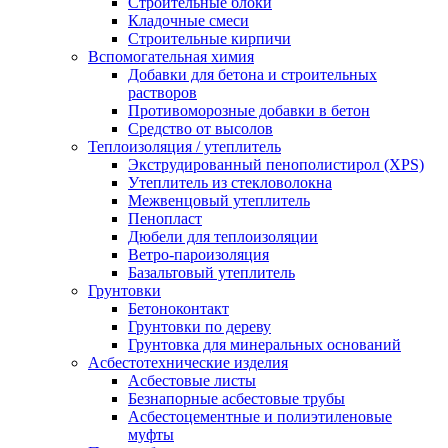
Строительные блоки
Кладочные смеси
Строительные кирпичи
Вспомогательная химия
Добавки для бетона и строительных
растворов
Противоморозные добавки в бетон
Средство от высолов
Теплоизоляция / утеплитель
Экструдированный пенополистирол (XPS)
Утеплитель из стекловолокна
Межвенцовый утеплитель
Пенопласт
Дюбели для теплоизоляции
Ветро-пароизоляция
Базальтовый утеплитель
Грунтовки
Бетоноконтакт
Грунтовки по дереву
Грунтовка для минеральных оснований
Асбестотехнические изделия
Асбестовые листы
Безнапорные асбестовые трубы
Асбестоцементные и полиэтиленовые
муфты