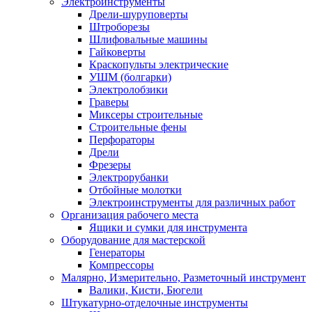
Электроинструменты
Дрели-шуруповерты
Штроборезы
Шлифовальные машины
Гайковерты
Краскопульты электрические
УШМ (болгарки)
Электролобзики
Граверы
Миксеры строительные
Строительные фены
Перфораторы
Дрели
Фрезеры
Электрорубанки
Отбойные молотки
Электроинструменты для различных работ
Организация рабочего места
Ящики и сумки для инструмента
Оборудование для мастерской
Генераторы
Компрессоры
Малярно, Измерительно, Разметочный инструмент
Валики, Кисти, Бюгели
Штукатурно-отделочные инструменты