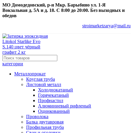
МО Домодедовский, р-н Мкр. Барыбино ул. 1-Я
Вокзальная д. 5А и д. 18. С 8:00 до 20:00. Без выходных и
обедов
stroimarketzarya@mail.ru
категории
Металлопрокат
Круглая труба
Листовой металл
Холоднокатаный
Горячекатаный
Профнастил
Алюминиевый рифленый
Оцинкованный
Проволока
Балка двутавровая
Профильная труба
Сваи и оголовки