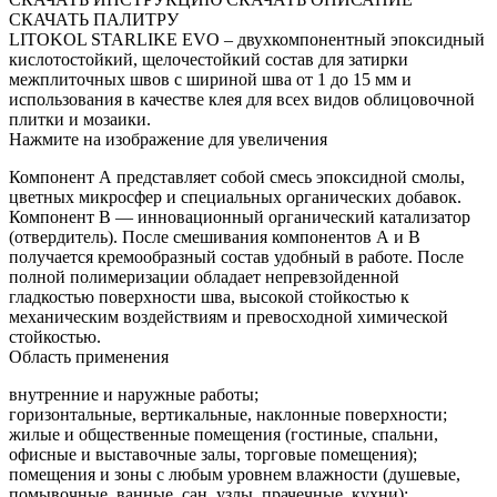
СКАЧАТЬ ПАЛИТРУ
LITOKOL STARLIKE EVO – двухкомпонентный эпоксидный
кислотостойкий, щелочестойкий состав для затирки
межплиточных швов с шириной шва от 1 до 15 мм и
использования в качестве клея для всех видов облицовочной
плитки и мозаики.
Нажмите на изображение для увеличения
Компонент А представляет собой смесь эпоксидной смолы,
цветных микросфер и специальных органических добавок.
Компонент В — инновационный органический катализатор
(отвердитель). После смешивания компонентов А и В
получается кремообразный состав удобный в работе. После
полной полимеризации обладает непревзойденной
гладкостью поверхности шва, высокой стойкостью к
механическим воздействиям и превосходной химической
стойкостью.
Область применения
внутренние и наружные работы;
горизонтальные, вертикальные, наклонные поверхности;
жилые и общественные помещения (гостиные, спальни,
офисные и выставочные залы, торговые помещения);
помещения и зоны с любым уровнем влажности (душевые,
помывочные, ванные, сан. узлы, прачечные, кухни);