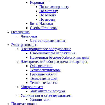
Коронки
По керамограниту
По металлу
По бетону
По дереву
Биты,Насадки
Скобы/Степлеры
Освещение
Лампочки
Светодиодные лампы
Электротовары
Электрощитовое оборудование
Стабилизаторы напряжения
Источники бесперебойного питания
Электрический обогрев дома и квартиры
Обогреватели
Тепловентиляторы
Греющие кабели
Тепловые пушки
Тепловые завесы
Микроклимат
Увлажнители воздуха
Удлинители и сетевые фильтры
Удлинители
Пиломатериалы