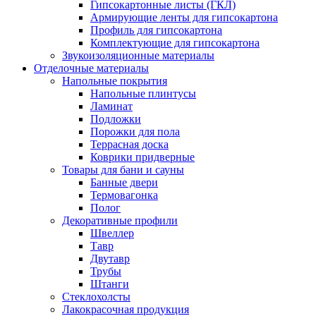
Гипсокартонные листы (ГКЛ)
Армирующие ленты для гипсокартона
Профиль для гипсокартона
Комплектующие для гипсокартона
Звукоизоляционные материалы
Отделочные материалы
Напольные покрытия
Напольные плинтусы
Ламинат
Подложки
Порожки для пола
Террасная доска
Коврики придверные
Товары для бани и сауны
Банные двери
Термовагонка
Полог
Декоративные профили
Швеллер
Тавр
Двутавр
Трубы
Штанги
Стеклохолсты
Лакокрасочная продукция