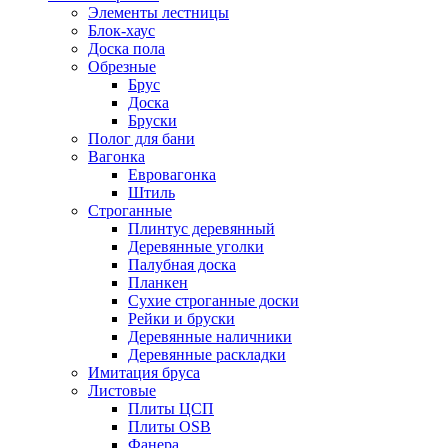
Элементы лестницы
Блок-хаус
Доска пола
Обрезные
Брус
Доска
Бруски
Полог для бани
Вагонка
Евровагонка
Штиль
Строганные
Плинтус деревянный
Деревянные уголки
Палубная доска
Планкен
Сухие строганные доски
Рейки и бруски
Деревянные наличники
Деревянные раскладки
Имитация бруса
Листовые
Плиты ЦСП
Плиты OSB
Фанера