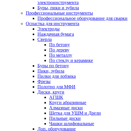
электроинструмента
Буры, пики и зубила
Профессиональные инструменты
Профессиональное оборудование для сварки
Оснастка для инструмента
Электроды
Наждачная бумага
Сверла
По бетону
По дереву
По металлу
По стеклу и керамике
Буры по бетону
Пики, зубила
Пилки для лобзика
Фрезы
Полотно для МФИ
Диски, круги
АГШК
Круги абразивные
Алмазные диски
Щетка для УШМ и Дрели
Пильные диски
Чашки шлифовальные
Доп. оборудование