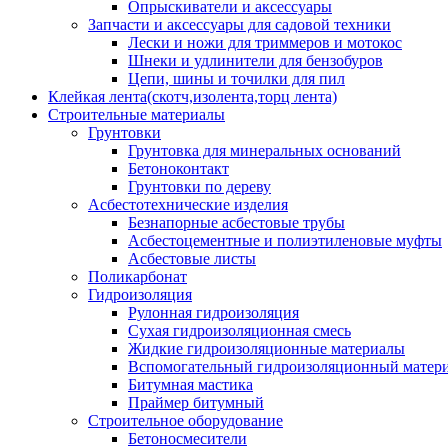
Опрыскиватели и аксессуары
Запчасти и аксессуары для садовой техники
Лески и ножи для триммеров и мотокос
Шнеки и удлинители для бензобуров
Цепи, шины и точилки для пил
Клейкая лента(скотч,изолента,торц лента)
Строительные материалы
Грунтовки
Грунтовка для минеральных оснований
Бетоноконтакт
Грунтовки по дереву
Асбестотехнические изделия
Безнапорные асбестовые трубы
Асбестоцементные и полиэтиленовые муфты
Асбестовые листы
Поликарбонат
Гидроизоляция
Рулонная гидроизоляция
Сухая гидроизоляционная смесь
Жидкие гидроизоляционные материалы
Вспомогательный гидроизоляционный матер
Битумная мастика
Праймер битумный
Строительное оборудование
Бетоносмесители