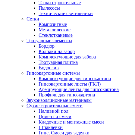
Тачки строительные
Пылесосы
Технические светильники
Сетки
Композитные
Металлические
Стеклотканевые
Тротуарные элементы
Бордюр
Колпаки на забор
Комплектующие для забора
Тротуарная плитка
Водослив
Гипсокартонные системы
Комплектующие для гипсокартона
Гипсокартонные листы (ГКЛ)
Армирующие ленты для гипсокартона
Профиль для гипсокартона
Звукоизоляционные материалы
Сухие строительные смеси
Наливной пол
Цемент и смеси
Кладочные и монтажные смеси
Шпаклёвки
Гипс, Смеси для заделки