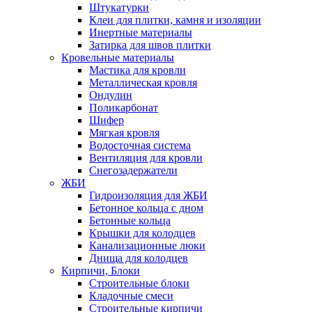
Штукатурки
Клеи для плитки, камня и изоляции
Инертные материалы
Затирка для швов плитки
Кровельные материалы
Мастика для кровли
Металлическая кровля
Ондулин
Поликарбонат
Шифер
Мягкая кровля
Водосточная система
Вентиляция для кровли
Снегозадержатели
ЖБИ
Гидроизоляция для ЖБИ
Бетонное кольца с дном
Бетонные кольца
Крышки для колодцев
Канализационные люки
Днища для колодцев
Кирпичи, Блоки
Строительные блоки
Кладочные смеси
Строительные кирпичи