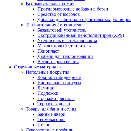
Вспомогательная химия
Противоморозные добавки в бетон
Средство от высолов
Добавки для бетона и строительных растворо
Теплоизоляция / утеплитель
Базальтовый утеплитель
Экструдированный пенополистирол (XPS)
Утеплитель из стекловолокна
Межвенцовый утеплитель
Пенопласт
Дюбели для теплоизоляции
Ветро-пароизоляция
Отделочные материалы
Напольные покрытия
Коврики придверные
Напольные плинтусы
Ламинат
Подложки
Порожки для пола
Террасная доска
Товары для бани и сауны
Банные двери
Термовагонка
Полог
Декоративные профили