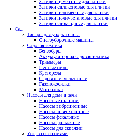
Затирки цементные для плитки
Затирки силиконовые для плитки
Затирки полимерные для плитки
Затирки полиуретановые для плитки
Затирки эпоксидные для плитки
Сад
Товары для уборки снега
Снегоуборочные машины
Садовая техника
Бензобуры
Аккумуляторная садовая техника
Триммеры
Цепные пилы
Кусторезы
Садовые измельчители
Газонокосилки
Мотоблоки
Насосы для дома и дачи
Насосные станции
Насосы вибрационные
Насосы поверхностные
Насосы фекальные
Насосы дренажные
Насосы для скважин
Уход за растениями