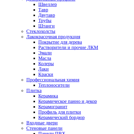
Швеллер
Тавр
Двутавр
Трубы
Штанги
Стеклохолсты
Лакокрасочная продукция
Покрытие для дерева
Растворители и прочие ЛКМ
Эмали
Масла
Колеры
Лаки
Краски
Профессиональная химия
Теплоносители
Плитка
Керамика
Керамическое панно и декор
Керамогранит
Профиль для плитки
Керамический бордюр
Входные двери
Стеновые панели
Панели ПВХ