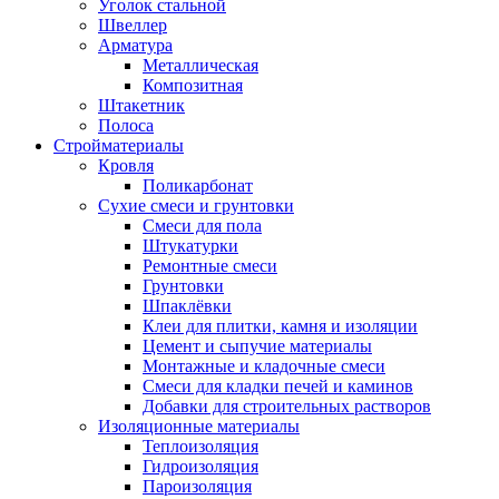
Уголок стальной
Швеллер
Арматура
Металлическая
Композитная
Штакетник
Полоса
Стройматериалы
Кровля
Поликарбонат
Сухие смеси и грунтовки
Смеси для пола
Штукатурки
Ремонтные смеси
Грунтовки
Шпаклёвки
Клеи для плитки, камня и изоляции
Цемент и сыпучие материалы
Монтажные и кладочные смеси
Смеси для кладки печей и каминов
Добавки для строительных растворов
Изоляционные материалы
Теплоизоляция
Гидроизоляция
Пароизоляция