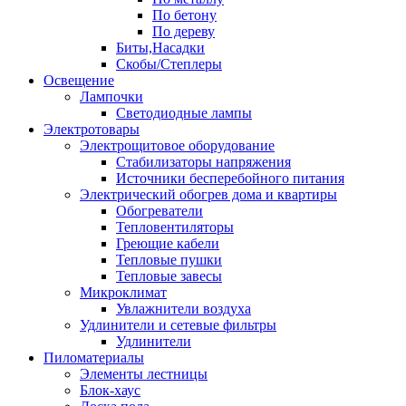
По бетону
По дереву
Биты,Насадки
Скобы/Степлеры
Освещение
Лампочки
Светодиодные лампы
Электротовары
Электрощитовое оборудование
Стабилизаторы напряжения
Источники бесперебойного питания
Электрический обогрев дома и квартиры
Обогреватели
Тепловентиляторы
Греющие кабели
Тепловые пушки
Тепловые завесы
Микроклимат
Увлажнители воздуха
Удлинители и сетевые фильтры
Удлинители
Пиломатериалы
Элементы лестницы
Блок-хаус