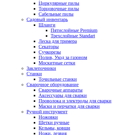
Циркулярные пилы
Торцовочные пилы
Сабельные пилы
Садовый инвентарь
Шланги
Пятислойные Premium
Трехслойные Standart
Леска для тримера
Секаторы
Сучкорезы
Полив, Уход за газоном
Москитные сетки
Заклепочники
Станки
Точильные станки
Сварочное оборудование
Сварочные аппараты
Аксессуары для сварки
Проволока и электроды для сварки
Маски и перчатки для сварки
Ручной инструмент
Ножовки
Щетки ручные
Кельмы, ковши
Ножи, лезвия