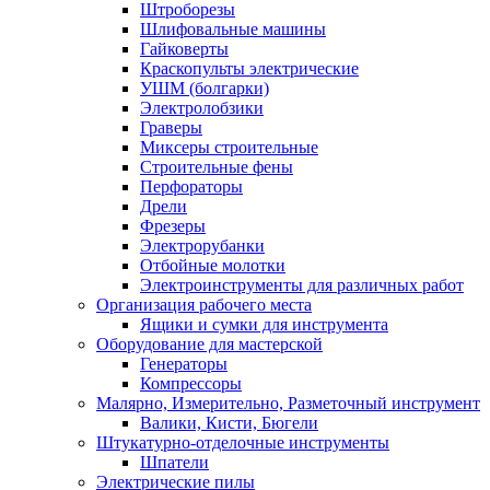
Штроборезы
Шлифовальные машины
Гайковерты
Краскопульты электрические
УШМ (болгарки)
Электролобзики
Граверы
Миксеры строительные
Строительные фены
Перфораторы
Дрели
Фрезеры
Электрорубанки
Отбойные молотки
Электроинструменты для различных работ
Организация рабочего места
Ящики и сумки для инструмента
Оборудование для мастерской
Генераторы
Компрессоры
Малярно, Измерительно, Разметочный инструмент
Валики, Кисти, Бюгели
Штукатурно-отделочные инструменты
Шпатели
Электрические пилы