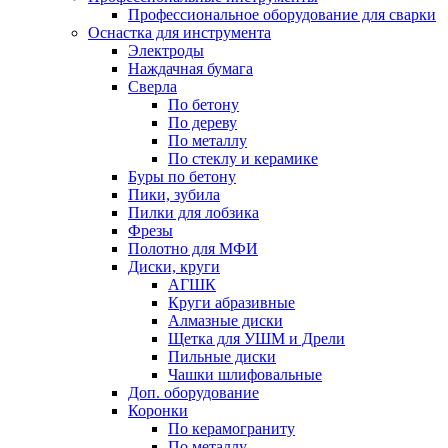
Профессиональное оборудование для сварки
Оснастка для инструмента
Электроды
Наждачная бумага
Сверла
По бетону
По дереву
По металлу
По стеклу и керамике
Буры по бетону
Пики, зубила
Пилки для лобзика
Фрезы
Полотно для МФИ
Диски, круги
АГШК
Круги абразивные
Алмазные диски
Щетка для УШМ и Дрели
Пильные диски
Чашки шлифовальные
Доп. оборудование
Коронки
По керамограниту
По металлу