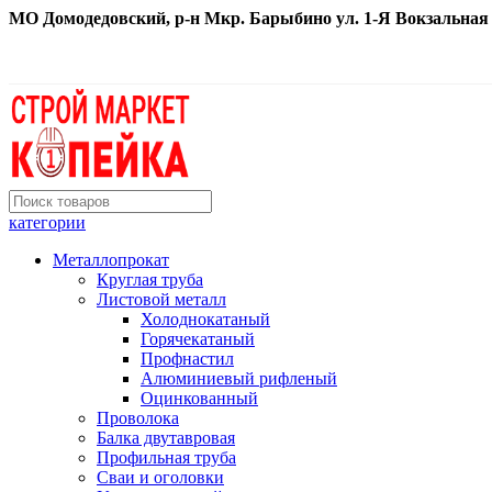
МО Домодедовский, р-н Мкр. Барыбино ул. 1-Я Вокзальная д. 
категории
Металлопрокат
Круглая труба
Листовой металл
Холоднокатаный
Горячекатаный
Профнастил
Алюминиевый рифленый
Оцинкованный
Проволока
Балка двутавровая
Профильная труба
Сваи и оголовки