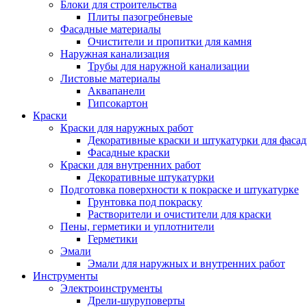
Блоки для строительства
Плиты пазогребневые
Фасадные материалы
Очистители и пропитки для камня
Наружная канализация
Трубы для наружной канализации
Листовые материалы
Аквапанели
Гипсокартон
Краски
Краски для наружных работ
Декоративные краски и штукатурки для фаса
Фасадные краски
Краски для внутренних работ
Декоративные штукатурки
Подготовка поверхности к покраске и штукатурке
Грунтовка под покраску
Растворители и очистители для краски
Пены, герметики и уплотнители
Герметики
Эмали
Эмали для наружных и внутренних работ
Инструменты
Электроинструменты
Дрели-шуруповерты