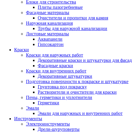
Блоки для строительства
Плиты пазогребневые
Фасадные материалы
Очистители и пропитки для камня
Наружная канализация
Трубы для наружной канализации
Листовые материалы
Аквапанели
Гипсокартон
Краски
Краски для наружных работ
Декоративные краски и штукатурки для фаса
Фасадные краски
Краски для внутренних работ
Декоративные штукатурки
Подготовка поверхности к покраске и штукатурке
Грунтовка под покраску
Растворители и очистители для краски
Пены, герметики и уплотнители
Герметики
Эмали
Эмали для наружных и внутренних работ
Инструменты
Электроинструменты
Дрели-шуруповерты