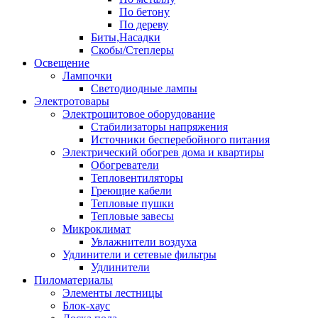
По бетону
По дереву
Биты,Насадки
Скобы/Степлеры
Освещение
Лампочки
Светодиодные лампы
Электротовары
Электрощитовое оборудование
Стабилизаторы напряжения
Источники бесперебойного питания
Электрический обогрев дома и квартиры
Обогреватели
Тепловентиляторы
Греющие кабели
Тепловые пушки
Тепловые завесы
Микроклимат
Увлажнители воздуха
Удлинители и сетевые фильтры
Удлинители
Пиломатериалы
Элементы лестницы
Блок-хаус