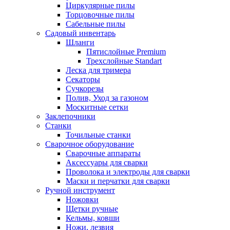
Циркулярные пилы
Торцовочные пилы
Сабельные пилы
Садовый инвентарь
Шланги
Пятислойные Premium
Трехслойные Standart
Леска для тримера
Секаторы
Сучкорезы
Полив, Уход за газоном
Москитные сетки
Заклепочники
Станки
Точильные станки
Сварочное оборудование
Сварочные аппараты
Аксессуары для сварки
Проволока и электроды для сварки
Маски и перчатки для сварки
Ручной инструмент
Ножовки
Щетки ручные
Кельмы, ковши
Ножи, лезвия