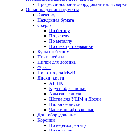
Профессиональное оборудование для сварки
Оснастка для инструмента
Электроды
Наждачная бумага
Сверла
По бетону
По дереву
По металлу
По стеклу и керамике
Буры по бетону
Пики, зубила
Пилки для лобзика
Фрезы
Полотно для МФИ
Диски, круги
АГШК
Круги абразивные
Алмазные диски
Щетка для УШМ и Дрели
Пильные диски
Чашки шлифовальные
Доп. оборудование
Коронки
По керамограниту
По металлу