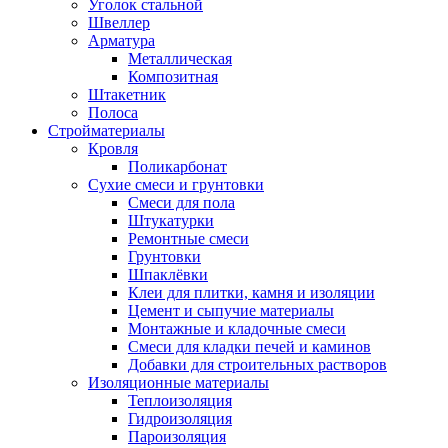
Уголок стальной
Швеллер
Арматура
Металлическая
Композитная
Штакетник
Полоса
Стройматериалы
Кровля
Поликарбонат
Сухие смеси и грунтовки
Смеси для пола
Штукатурки
Ремонтные смеси
Грунтовки
Шпаклёвки
Клеи для плитки, камня и изоляции
Цемент и сыпучие материалы
Монтажные и кладочные смеси
Смеси для кладки печей и каминов
Добавки для строительных растворов
Изоляционные материалы
Теплоизоляция
Гидроизоляция
Пароизоляция