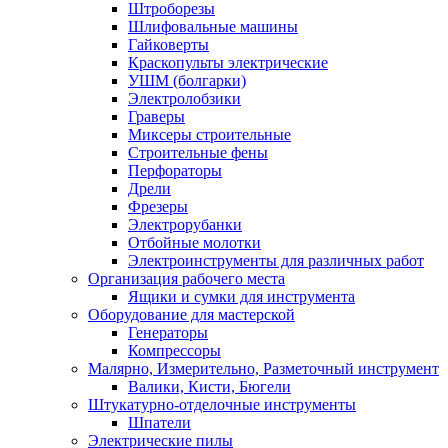
Штроборезы
Шлифовальные машины
Гайковерты
Краскопульты электрические
УШМ (болгарки)
Электролобзики
Граверы
Миксеры строительные
Строительные фены
Перфораторы
Дрели
Фрезеры
Электрорубанки
Отбойные молотки
Электроинструменты для различных работ
Организация рабочего места
Ящики и сумки для инструмента
Оборудование для мастерской
Генераторы
Компрессоры
Малярно, Измерительно, Разметочный инструмент
Валики, Кисти, Бюгели
Штукатурно-отделочные инструменты
Шпатели
Электрические пилы