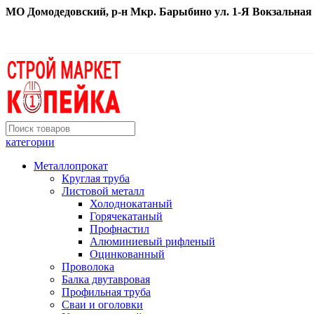
МО Домодедовский, р-н Мкр. Барыбино ул. 1-Я Вокзальная д. 
категории
Металлопрокат
Круглая труба
Листовой металл
Холоднокатаный
Горячекатаный
Профнастил
Алюминиевый рифленый
Оцинкованный
Проволока
Балка двутавровая
Профильная труба
Сваи и оголовки