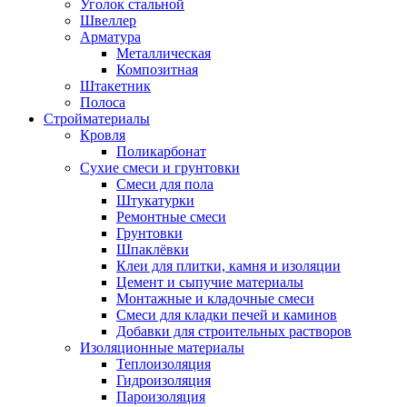
Уголок стальной
Швеллер
Арматура
Металлическая
Композитная
Штакетник
Полоса
Стройматериалы
Кровля
Поликарбонат
Сухие смеси и грунтовки
Смеси для пола
Штукатурки
Ремонтные смеси
Грунтовки
Шпаклёвки
Клеи для плитки, камня и изоляции
Цемент и сыпучие материалы
Монтажные и кладочные смеси
Смеси для кладки печей и каминов
Добавки для строительных растворов
Изоляционные материалы
Теплоизоляция
Гидроизоляция
Пароизоляция