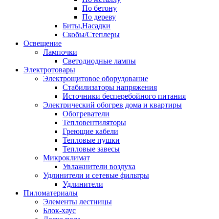
По бетону
По дереву
Биты,Насадки
Скобы/Степлеры
Освещение
Лампочки
Светодиодные лампы
Электротовары
Электрощитовое оборудование
Стабилизаторы напряжения
Источники бесперебойного питания
Электрический обогрев дома и квартиры
Обогреватели
Тепловентиляторы
Греющие кабели
Тепловые пушки
Тепловые завесы
Микроклимат
Увлажнители воздуха
Удлинители и сетевые фильтры
Удлинители
Пиломатериалы
Элементы лестницы
Блок-хаус