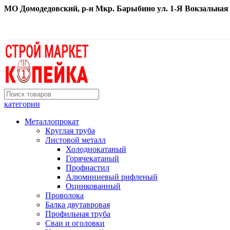
МО Домодедовский, р-н Мкр. Барыбино ул. 1-Я Вокзальная д. 
категории
Металлопрокат
Круглая труба
Листовой металл
Холоднокатаный
Горячекатаный
Профнастил
Алюминиевый рифленый
Оцинкованный
Проволока
Балка двутавровая
Профильная труба
Сваи и оголовки