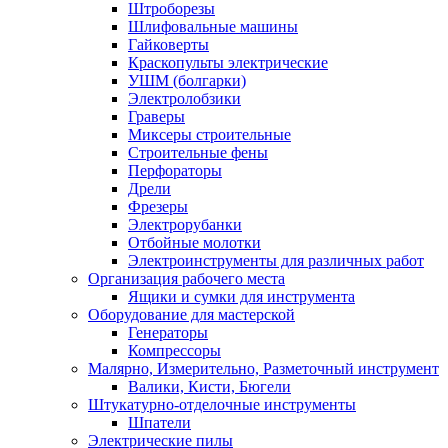
Штроборезы
Шлифовальные машины
Гайковерты
Краскопульты электрические
УШМ (болгарки)
Электролобзики
Граверы
Миксеры строительные
Строительные фены
Перфораторы
Дрели
Фрезеры
Электрорубанки
Отбойные молотки
Электроинструменты для различных работ
Организация рабочего места
Ящики и сумки для инструмента
Оборудование для мастерской
Генераторы
Компрессоры
Малярно, Измерительно, Разметочный инструмент
Валики, Кисти, Бюгели
Штукатурно-отделочные инструменты
Шпатели
Электрические пилы