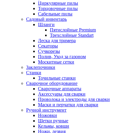
Циркулярные пилы
Торцовочные пилы
Сабельные пилы
Садовый инвентарь
Шланги
Пятислойные Premium
Трехслойные Standart
Леска для тримера
Секаторы
Сучкорезы
Полив, Уход за газоном
Москитные сетки
Заклепочники
Станки
Точильные станки
Сварочное оборудование
Сварочные аппараты
Аксессуары для сварки
Проволока и электроды для сварки
Маски и перчатки для сварки
Ручной инструмент
Ножовки
Щетки ручные
Кельмы, ковши
Ножи, лезвия