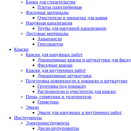
Блоки для строительства
Плиты пазогребневые
Фасадные материалы
Очистители и пропитки для камня
Наружная канализация
Трубы для наружной канализации
Листовые материалы
Аквапанели
Гипсокартон
Краски
Краски для наружных работ
Декоративные краски и штукатурки для фаса
Фасадные краски
Краски для внутренних работ
Декоративные штукатурки
Подготовка поверхности к покраске и штукатурке
Грунтовка под покраску
Растворители и очистители для краски
Пены, герметики и уплотнители
Герметики
Эмали
Эмали для наружных и внутренних работ
Инструменты
Электроинструменты
Дрели-шуруповерты