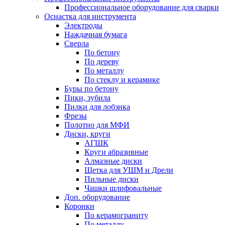
Профессиональное оборудование для сварки
Оснастка для инструмента
Электроды
Наждачная бумага
Сверла
По бетону
По дереву
По металлу
По стеклу и керамике
Буры по бетону
Пики, зубила
Пилки для лобзика
Фрезы
Полотно для МФИ
Диски, круги
АГШК
Круги абразивные
Алмазные диски
Щетка для УШМ и Дрели
Пильные диски
Чашки шлифовальные
Доп. оборудование
Коронки
По керамограниту
По металлу