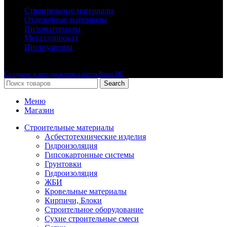
Строительные материалы
Отделочные материалы
Пиломатериалы
Металлопрокат
Инструменты
2010-2024 © Интернет-магазин с лучшими ценами !
Создание и продвижение сайтов Parus DG
Search
Меню
Магазин
Строительные материалы
Асбестотехнические изделия
Гидроизоляция
Гипсокартонные системы
Грунтовки
Гидроизоляция
ЖБИ
Кровельные материалы
Кирпичи, Блоки
Строительное оборудование
Сухие строительные смеси