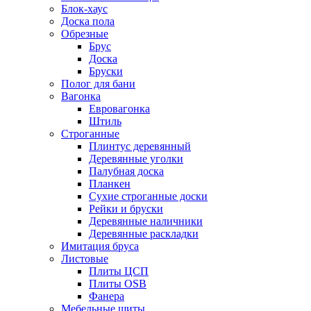
Блок-хаус
Доска пола
Обрезные
Брус
Доска
Бруски
Полог для бани
Вагонка
Евровагонка
Штиль
Строганные
Плинтус деревянный
Деревянные уголки
Палубная доска
Планкен
Сухие строганные доски
Рейки и бруски
Деревянные наличники
Деревянные раскладки
Имитация бруса
Листовые
Плиты ЦСП
Плиты OSB
Фанера
Мебельные щиты