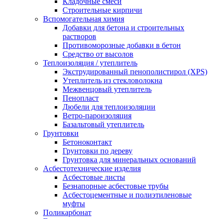
Кладочные смеси
Строительные кирпичи
Вспомогательная химия
Добавки для бетона и строительных
растворов
Противоморозные добавки в бетон
Средство от высолов
Теплоизоляция / утеплитель
Экструдированный пенополистирол (XPS)
Утеплитель из стекловолокна
Межвенцовый утеплитель
Пенопласт
Дюбели для теплоизоляции
Ветро-пароизоляция
Базальтовый утеплитель
Грунтовки
Бетоноконтакт
Грунтовки по дереву
Грунтовка для минеральных оснований
Асбестотехнические изделия
Асбестовые листы
Безнапорные асбестовые трубы
Асбестоцементные и полиэтиленовые
муфты
Поликарбонат