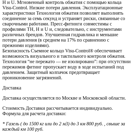
H и U. Мгновенный контроль обжатия с помощью кольца
Visu-Control. Низкие потери давления. Эксплуатационные
характеристики Технология обжатия позволяет выполнять
соединение за семь секунд и устраняет риски, связанные со
сварочными работами. Пресс-фитинги совместимы с
профилями TH, H и U и, следовательно, с инструментами
различных брендов. Улучшенная гидравлика и меньшие
потери давления (в среднем на 17% по сравнению с
прежними изделиями).
Безопасность Съемное кольцо Visu-Control® обеспечивает
возможность визуального и тактильного контроля обжатия.
Технология “не пережато — не изолировано”: при отсутствии
пережимов фитинг пропускает воду в ходе испытаний под
давлением. Защитный колпачок предотвращает
проникновение загрязнений.
Доставка
Доставка осуществляется по Москве и Московской области.
Стоимость Доставки рассчитывается индивидуально.
Формула для расчета доставки:
* Газель ( до 1500 кг или до 2 м3) до 3 км 800 руб. , свыше за
каждый км 100 руб.