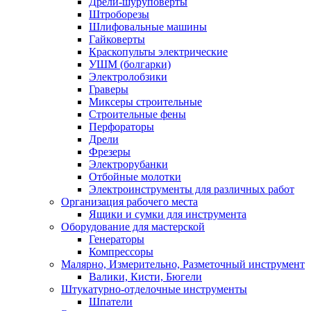
Дрели-шуруповерты
Штроборезы
Шлифовальные машины
Гайковерты
Краскопульты электрические
УШМ (болгарки)
Электролобзики
Граверы
Миксеры строительные
Строительные фены
Перфораторы
Дрели
Фрезеры
Электрорубанки
Отбойные молотки
Электроинструменты для различных работ
Организация рабочего места
Ящики и сумки для инструмента
Оборудование для мастерской
Генераторы
Компрессоры
Малярно, Измерительно, Разметочный инструмент
Валики, Кисти, Бюгели
Штукатурно-отделочные инструменты
Шпатели