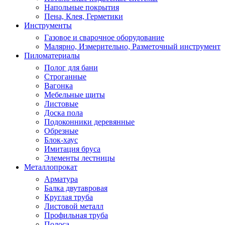
Напольные покрытия
Пена, Клея, Герметики
Инструменты
Газовое и сварочное оборудование
Малярно, Измерительно, Разметочный инструмент
Пиломатериалы
Полог для бани
Строганные
Вагонка
Мебельные щиты
Листовые
Доска пола
Подоконники деревянные
Обрезные
Блок-хаус
Имитация бруса
Элементы лестницы
Металлопрокат
Арматура
Балка двутавровая
Круглая труба
Листовой металл
Профильная труба
Полоса