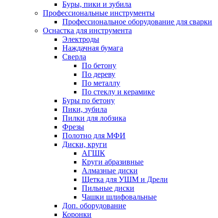
Буры, пики и зубила
Профессиональные инструменты
Профессиональное оборудование для сварки
Оснастка для инструмента
Электроды
Наждачная бумага
Сверла
По бетону
По дереву
По металлу
По стеклу и керамике
Буры по бетону
Пики, зубила
Пилки для лобзика
Фрезы
Полотно для МФИ
Диски, круги
АГШК
Круги абразивные
Алмазные диски
Щетка для УШМ и Дрели
Пильные диски
Чашки шлифовальные
Доп. оборудование
Коронки