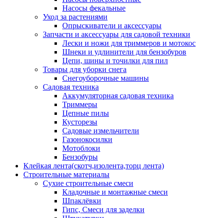
Насосы фекальные
Уход за растениями
Опрыскиватели и аксессуары
Запчасти и аксессуары для садовой техники
Лески и ножи для триммеров и мотокос
Шнеки и удлинители для бензобуров
Цепи, шины и точилки для пил
Товары для уборки снега
Снегоуборочные машины
Садовая техника
Аккумуляторная садовая техника
Триммеры
Цепные пилы
Кусторезы
Садовые измельчители
Газонокосилки
Мотоблоки
Бензобуры
Клейкая лента(скотч,изолента,торц лента)
Строительные материалы
Сухие строительные смеси
Кладочные и монтажные смеси
Шпаклёвки
Гипс, Смеси для заделки