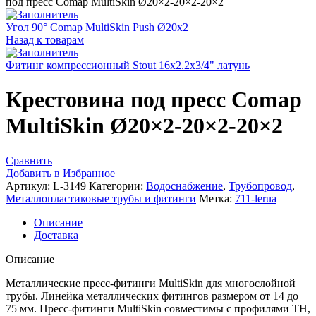
под пресс Comap MultiSkin Ø20×2-20×2-20×2
Угол 90° Comap MultiSkin Push Ø20x2
Назад к товарам
Фитинг компрессионный Stout 16x2.2x3/4" латунь
Крестовина под пресс Comap
MultiSkin Ø20×2-20×2-20×2
Сравнить
Добавить в Избранное
Артикул:
L-3149
Категории:
Водоснабжение
,
Трубопровод
,
Металлопластиковые трубы и фитинги
Метка:
711-lerua
Описание
Доставка
Описание
Металлические пресс-фитинги MultiSkin для многослойной
трубы. Линейка металлических фитингов размером от 14 до
75 мм. Пресс-фитинги MultiSkin совместимы с профилями TH,