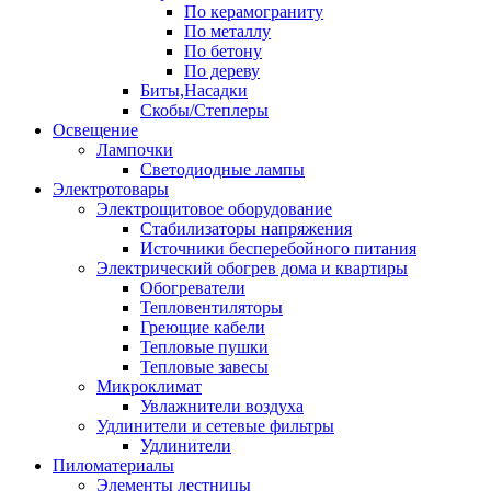
По керамограниту
По металлу
По бетону
По дереву
Биты,Насадки
Скобы/Степлеры
Освещение
Лампочки
Светодиодные лампы
Электротовары
Электрощитовое оборудование
Стабилизаторы напряжения
Источники бесперебойного питания
Электрический обогрев дома и квартиры
Обогреватели
Тепловентиляторы
Греющие кабели
Тепловые пушки
Тепловые завесы
Микроклимат
Увлажнители воздуха
Удлинители и сетевые фильтры
Удлинители
Пиломатериалы
Элементы лестницы