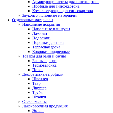
Армирующие ленты для гипсокартона
Профиль для гипсокартона
Комплектующие для гипсокартона
Звукоизоляционные материалы
Отделочные материалы
Напольные покрытия
Напольные плинтусы
Ламинат
Подложки
Порожки для пола
Террасная доска
Коврики придверные
Товары для бани и сауны
Банные двери
Термовагонка
Полог
Декоративные профили
Швеллер
Тавр
Двутавр
Трубы
Штанги
Стеклохолсты
Лакокрасочная продукция
Эмали