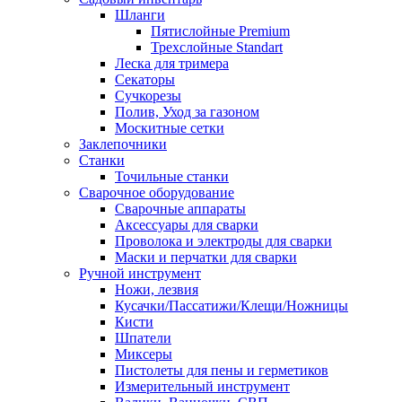
Шланги
Пятислойные Premium
Трехслойные Standart
Леска для тримера
Секаторы
Сучкорезы
Полив, Уход за газоном
Москитные сетки
Заклепочники
Станки
Точильные станки
Сварочное оборудование
Сварочные аппараты
Аксессуары для сварки
Проволока и электроды для сварки
Маски и перчатки для сварки
Ручной инструмент
Ножи, лезвия
Кусачки/Пассатижи/Клещи/Ножницы
Кисти
Шпатели
Миксеры
Пистолеты для пены и герметиков
Измерительный инструмент