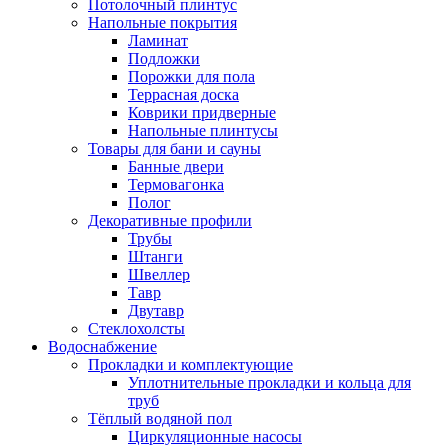
Потолочный плинтус
Напольные покрытия
Ламинат
Подложки
Порожки для пола
Террасная доска
Коврики придверные
Напольные плинтусы
Товары для бани и сауны
Банные двери
Термовагонка
Полог
Декоративные профили
Трубы
Штанги
Швеллер
Тавр
Двутавр
Стеклохолсты
Водоснабжение
Прокладки и комплектующие
Уплотнительные прокладки и кольца для
труб
Тёплый водяной пол
Циркуляционные насосы