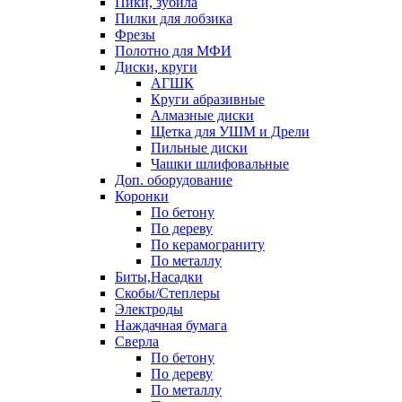
Пики, зубила
Пилки для лобзика
Фрезы
Полотно для МФИ
Диски, круги
АГШК
Круги абразивные
Алмазные диски
Щетка для УШМ и Дрели
Пильные диски
Чашки шлифовальные
Доп. оборудование
Коронки
По бетону
По дереву
По керамограниту
По металлу
Биты,Насадки
Скобы/Степлеры
Электроды
Наждачная бумага
Сверла
По бетону
По дереву
По металлу