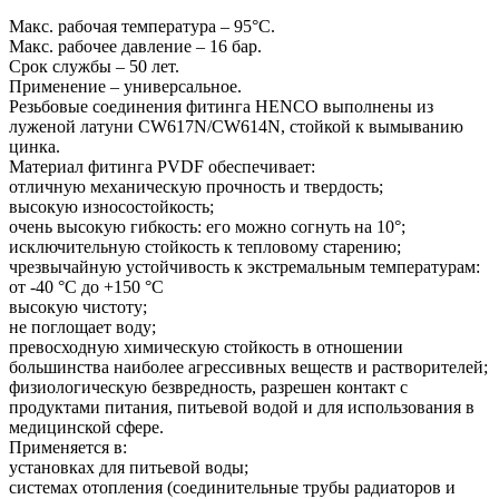
Макс. рабочая температура – 95°C.
Макс. рабочее давление – 16 бар.
Срок службы – 50 лет.
Применение – универсальное.
Резьбовые соединения фитинга HENCO выполнены из
луженой латуни CW617N/CW614N, стойкой к вымыванию
цинка.
Материал фитинга PVDF обеспечивает:
отличную механическую прочность и твердость;
высокую износостойкость;
очень высокую гибкость: его можно согнуть на 10°;
исключительную стойкость к тепловому старению;
чрезвычайную устойчивость к экстремальным температурам:
от -40 °C до +150 °C
высокую чистоту;
не поглощает воду;
превосходную химическую стойкость в отношении
большинства наиболее агрессивных веществ и растворителей;
физиологическую безвредность, разрешен контакт с
продуктами питания, питьевой водой и для использования в
медицинской сфере.
Применяется в:
установках для питьевой воды;
системах отопления (соединительные трубы радиаторов и