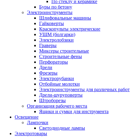
По стеклу и керамике
Буры по бетону
Электроинструменты
Шлифовальные машины
Гайковерты
Краскопульты электрические
УШМ (болгарки)
Электролобзики
Граверы
Миксеры строительные
Строительные фены
Перфораторы
Дрели
Фрезеры
Электрорубанки
Отбойные молотки
Электроинструменты для различных работ
Дрели-шуруповерты
Штроборезы
Организация рабочего места
Ящики и сумки для инструмента
Освещение
Лампочки
Светодиодные лампы
Электротовары