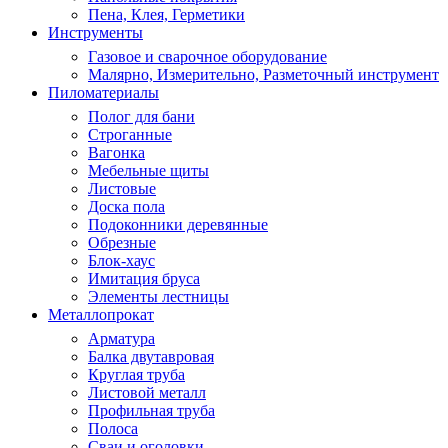
Пена, Клея, Герметики
Инструменты
Газовое и сварочное оборудование
Малярно, Измерительно, Разметочный инструмент
Пиломатериалы
Полог для бани
Строганные
Вагонка
Мебельные щиты
Листовые
Доска пола
Подоконники деревянные
Обрезные
Блок-хаус
Имитация бруса
Элементы лестницы
Металлопрокат
Арматура
Балка двутавровая
Круглая труба
Листовой металл
Профильная труба
Полоса
Сваи и оголовки