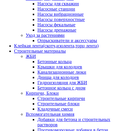
Насосы для скважин
Насосные станции
Насосы вибрационные
Насосы поверхностные
Насосы фекальные
Насосы дренажные
Уход за растениями
Опрыскиватели и аксессуары
Клейкая лента(скотч,изолента,торц лента)
Строительные материалы
ЖБИ
Бетонные кольца
Крышки для колодцев
Канализационные люки
Днища для колодцев
Гидроизоляция для ЖБИ
Бетонное кольца с дном
Кирпичи, Блоки
Строительные кирпичи
Строительные блоки
Кладочные смеси
Вспомогательная химия
Добавки для бетона и строительных
растворов
Противоморозные добавки в бетон