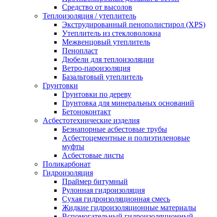
Средство от высолов
Теплоизоляция / утеплитель
Экструдированный пенополистирол (XPS)
Утеплитель из стекловолокна
Межвенцовый утеплитель
Пенопласт
Дюбели для теплоизоляции
Ветро-пароизоляция
Базальтовый утеплитель
Грунтовки
Грунтовки по дереву
Грунтовка для минеральных оснований
Бетоноконтакт
Асбестотехнические изделия
Безнапорные асбестовые трубы
Асбестоцементные и полиэтиленовые
муфты
Асбестовые листы
Поликарбонат
Гидроизоляция
Праймер битумный
Рулонная гидроизоляция
Сухая гидроизоляционная смесь
Жидкие гидроизоляционные материалы
Вспомогательный гидроизоляционный