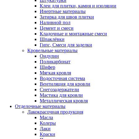
Штукатурки
Клеи для плитки, камня и изоляции
Инертные материалы
Затирка для швов плитки
Наливной пол
Цемент и смеси
Кладочные и монтажные смеси
Шпаклёвки
Гипс, Смеси для заделки
Кровельные материалы
Ондулин
Поликарбонат
Шифер
Мягкая кровля
Водосточная система
Вентиляция для кровли
Снегозадержатели
Мастика для кровли
Металлическая кровля
Отделочные материалы
Лакокрасочная продукция
Масла
Колеры
Лаки
Краски