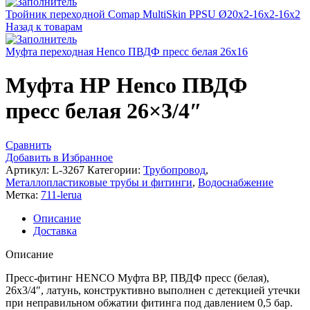
Тройник переходной Comap MultiSkin PPSU Ø20x2-16x2-16x2
Назад к товарам
Муфта переходная Henco ПВДФ пресс белая 26x16
Муфта НР Henco ПВДФ
пресс белая 26×3/4″
Сравнить
Добавить в Избранное
Артикул:
L-3267
Категории:
Трубопровод
,
Металлопластиковые трубы и фитинги
,
Водоснабжение
Метка:
711-lerua
Описание
Доставка
Описание
Пресс-фитинг HENCO Муфта ВР, ПВДФ пресс (белая),
26х3/4″, латунь, конструктивно выполнен с детекцией утечки
при неправильном обжатии фитинга под давлением 0,5 бар.