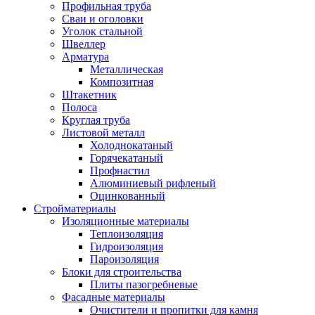
Профильная труба
Сваи и оголовки
Уголок стальной
Швеллер
Арматура
Металлическая
Композитная
Штакетник
Полоса
Круглая труба
Листовой металл
Холоднокатаный
Горячекатаный
Профнастил
Алюминиевый рифленый
Оцинкованный
Стройматериалы
Изоляционные материалы
Теплоизоляция
Гидроизоляция
Пароизоляция
Блоки для строительства
Плиты пазогребневые
Фасадные материалы
Очистители и пропитки для камня