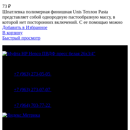
73
₽
Шпатлевка полимерная финишная Unis Теплон Pasta
представляет собой однородную пастообразную массу, в
которой нет посторонних включений. С ее помощью можно
Добавить в Избранное
В корзину
Быстрый просмотр
МО Домодедовский р-н Мкр. Барыбино ул. 1-Я
Вокзальная д.5А
+7 (963) 273-05-05
МО Домодедовский р-н Мкр. Барыбино ул. 1-Я
Вокзальная д.18
+7 (963) 273-07-07
МО Домодедово мкр Белые столбы ул. Щебанцево, дом
86
+7 (964) 703-77-22
Навигация