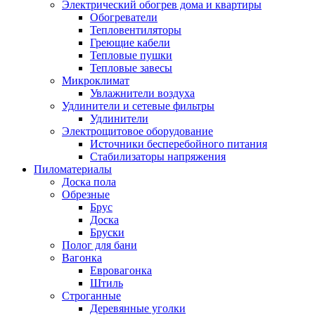
Электрический обогрев дома и квартиры
Обогреватели
Тепловентиляторы
Греющие кабели
Тепловые пушки
Тепловые завесы
Микроклимат
Увлажнители воздуха
Удлинители и сетевые фильтры
Удлинители
Электрощитовое оборудование
Источники бесперебойного питания
Стабилизаторы напряжения
Пиломатериалы
Доска пола
Обрезные
Брус
Доска
Бруски
Полог для бани
Вагонка
Евровагонка
Штиль
Строганные
Деревянные уголки