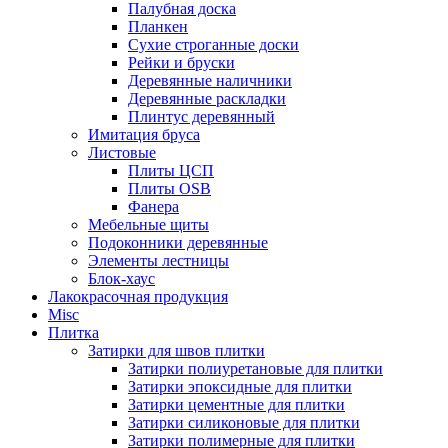
Палубная доска
Планкен
Сухие строганные доски
Рейки и бруски
Деревянные наличники
Деревянные раскладки
Плинтус деревянный
Имитация бруса
Листовые
Плиты ЦСП
Плиты OSB
Фанера
Мебельные щиты
Подоконники деревянные
Элементы лестницы
Блок-хаус
Лакокрасочная продукция
Misc
Плитка
Затирки для швов плитки
Затирки полиуретановые для плитки
Затирки эпоксидные для плитки
Затирки цементные для плитки
Затирки силиконовые для плитки
Затирки полимерные для плитки