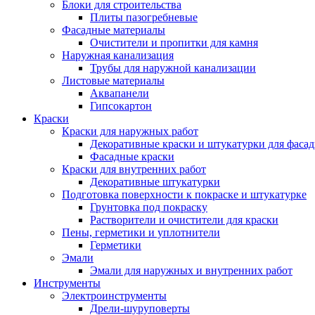
Блоки для строительства
Плиты пазогребневые
Фасадные материалы
Очистители и пропитки для камня
Наружная канализация
Трубы для наружной канализации
Листовые материалы
Аквапанели
Гипсокартон
Краски
Краски для наружных работ
Декоративные краски и штукатурки для фаса
Фасадные краски
Краски для внутренних работ
Декоративные штукатурки
Подготовка поверхности к покраске и штукатурке
Грунтовка под покраску
Растворители и очистители для краски
Пены, герметики и уплотнители
Герметики
Эмали
Эмали для наружных и внутренних работ
Инструменты
Электроинструменты
Дрели-шуруповерты