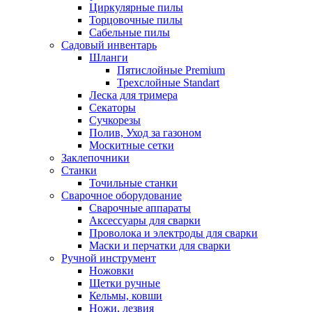
Циркулярные пилы
Торцовочные пилы
Сабельные пилы
Садовый инвентарь
Шланги
Пятислойные Premium
Трехслойные Standart
Леска для тримера
Секаторы
Сучкорезы
Полив, Уход за газоном
Москитные сетки
Заклепочники
Станки
Точильные станки
Сварочное оборудование
Сварочные аппараты
Аксессуары для сварки
Проволока и электроды для сварки
Маски и перчатки для сварки
Ручной инструмент
Ножовки
Щетки ручные
Кельмы, ковши
Ножи, лезвия