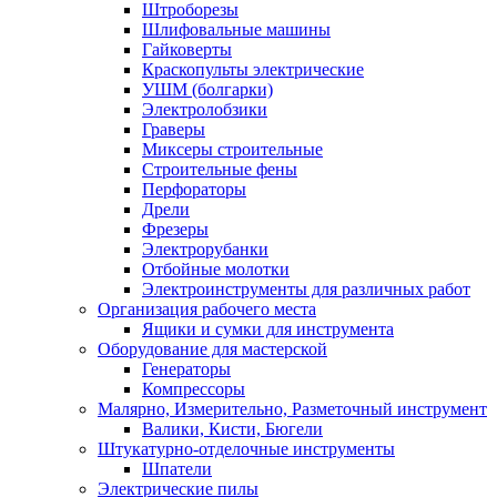
Штроборезы
Шлифовальные машины
Гайковерты
Краскопульты электрические
УШМ (болгарки)
Электролобзики
Граверы
Миксеры строительные
Строительные фены
Перфораторы
Дрели
Фрезеры
Электрорубанки
Отбойные молотки
Электроинструменты для различных работ
Организация рабочего места
Ящики и сумки для инструмента
Оборудование для мастерской
Генераторы
Компрессоры
Малярно, Измерительно, Разметочный инструмент
Валики, Кисти, Бюгели
Штукатурно-отделочные инструменты
Шпатели
Электрические пилы