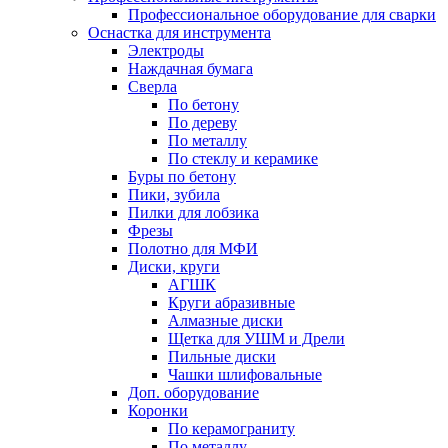
Профессиональное оборудование для сварки
Оснастка для инструмента
Электроды
Наждачная бумага
Сверла
По бетону
По дереву
По металлу
По стеклу и керамике
Буры по бетону
Пики, зубила
Пилки для лобзика
Фрезы
Полотно для МФИ
Диски, круги
АГШК
Круги абразивные
Алмазные диски
Щетка для УШМ и Дрели
Пильные диски
Чашки шлифовальные
Доп. оборудование
Коронки
По керамограниту
По металлу