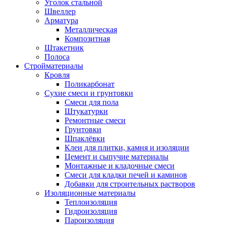
Уголок стальной
Швеллер
Арматура
Металлическая
Композитная
Штакетник
Полоса
Стройматериалы
Кровля
Поликарбонат
Сухие смеси и грунтовки
Смеси для пола
Штукатурки
Ремонтные смеси
Грунтовки
Шпаклёвки
Клеи для плитки, камня и изоляции
Цемент и сыпучие материалы
Монтажные и кладочные смеси
Смеси для кладки печей и каминов
Добавки для строительных растворов
Изоляционные материалы
Теплоизоляция
Гидроизоляция
Пароизоляция