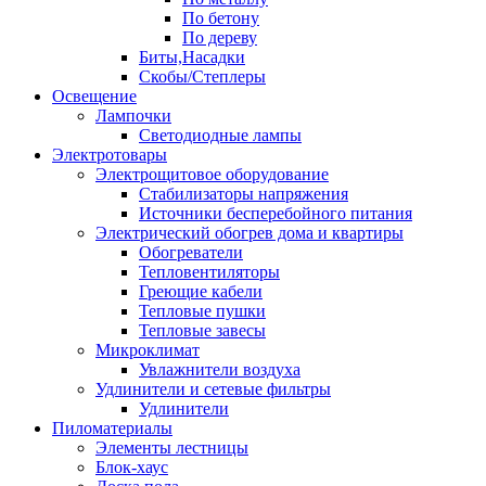
По бетону
По дереву
Биты,Насадки
Скобы/Степлеры
Освещение
Лампочки
Светодиодные лампы
Электротовары
Электрощитовое оборудование
Стабилизаторы напряжения
Источники бесперебойного питания
Электрический обогрев дома и квартиры
Обогреватели
Тепловентиляторы
Греющие кабели
Тепловые пушки
Тепловые завесы
Микроклимат
Увлажнители воздуха
Удлинители и сетевые фильтры
Удлинители
Пиломатериалы
Элементы лестницы
Блок-хаус