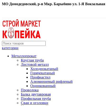
МО Домодедовский, р-н Мкр. Барыбино ул. 1-Я Вокзальная д. 
категории
Металлопрокат
Круглая труба
Листовой металл
Холоднокатаный
Горячекатаный
Профнастил
Алюминиевый рифленый
Оцинкованный
Проволока
Балка двутавровая
Профильная труба
Сваи и оголовки