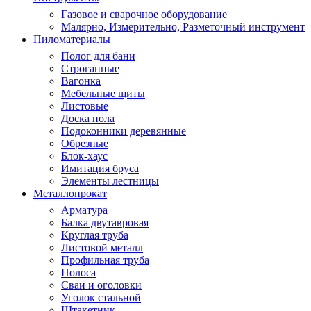
Газовое и сварочное оборудование
Малярно, Измерительно, Разметочный инструмент
Пиломатериалы
Полог для бани
Строганные
Вагонка
Мебельные щиты
Листовые
Доска пола
Подоконники деревянные
Обрезные
Блок-хаус
Имитация бруса
Элементы лестницы
Металлопрокат
Арматура
Балка двутавровая
Круглая труба
Листовой металл
Профильная труба
Полоса
Сваи и оголовки
Уголок стальной
Штакетник