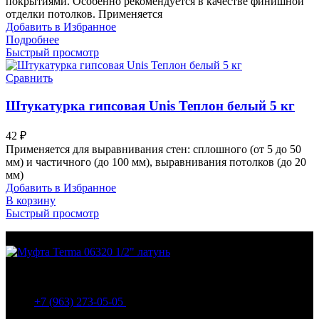
покрытиями. Особенно рекомендуется в качестве финишной
отделки потолков. Применяется
Добавить в Избранное
Подробнее
Быстрый просмотр
Сравнить
Штукатурка гипсовая Unis Теплон белый 5 кг
42
₽
Применяется для выравнивания стен: сплошного (от 5 до 50
мм) и частичного (до 100 мм), выравнивания потолков (до 20
мм)
Добавить в Избранное
В корзину
Быстрый просмотр
МО Домодедовский р-н Мкр. Барыбино ул. 1-Я
Вокзальная д.5А
+7 (963) 273-05-05
МО Домодедовский р-н Мкр. Барыбино ул. 1-Я