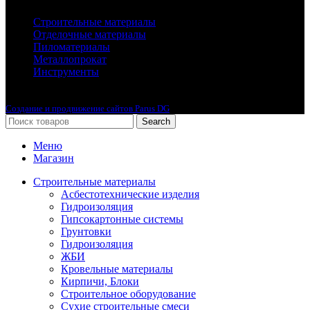
Строительные материалы
Отделочные материалы
Пиломатериалы
Металлопрокат
Инструменты
2010-2024 © Интернет-магазин с лучшими ценами !
Создание и продвижение сайтов Parus DG
Search
Меню
Магазин
Строительные материалы
Асбестотехнические изделия
Гидроизоляция
Гипсокартонные системы
Грунтовки
Гидроизоляция
ЖБИ
Кровельные материалы
Кирпичи, Блоки
Строительное оборудование
Сухие строительные смеси