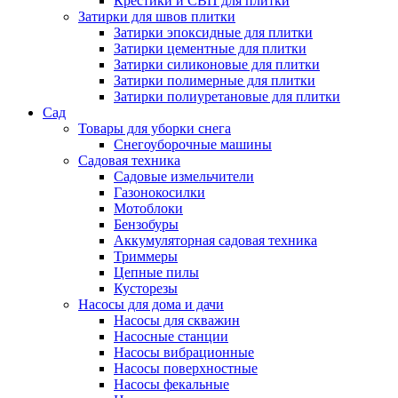
Крестики и СВП для плитки
Затирки для швов плитки
Затирки эпоксидные для плитки
Затирки цементные для плитки
Затирки силиконовые для плитки
Затирки полимерные для плитки
Затирки полиуретановые для плитки
Сад
Товары для уборки снега
Снегоуборочные машины
Садовая техника
Садовые измельчители
Газонокосилки
Мотоблоки
Бензобуры
Аккумуляторная садовая техника
Триммеры
Цепные пилы
Кусторезы
Насосы для дома и дачи
Насосы для скважин
Насосные станции
Насосы вибрационные
Насосы поверхностные
Насосы фекальные