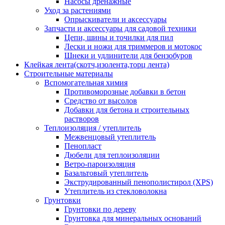
Насосы дренажные
Уход за растениями
Опрыскиватели и аксессуары
Запчасти и аксессуары для садовой техники
Цепи, шины и точилки для пил
Лески и ножи для триммеров и мотокос
Шнеки и удлинители для бензобуров
Клейкая лента(скотч,изолента,торц лента)
Строительные материалы
Вспомогательная химия
Противоморозные добавки в бетон
Средство от высолов
Добавки для бетона и строительных
растворов
Теплоизоляция / утеплитель
Межвенцовый утеплитель
Пенопласт
Дюбели для теплоизоляции
Ветро-пароизоляция
Базальтовый утеплитель
Экструдированный пенополистирол (XPS)
Утеплитель из стекловолокна
Грунтовки
Грунтовки по дереву
Грунтовка для минеральных оснований