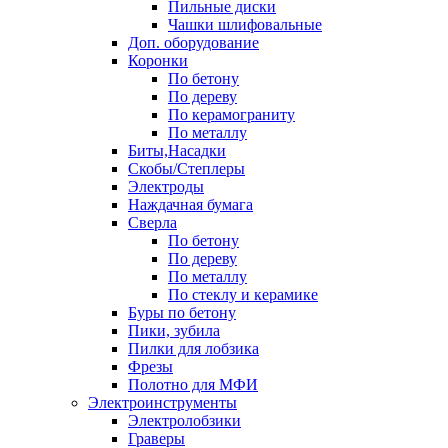
Пильные диски
Чашки шлифовальные
Доп. оборудование
Коронки
По бетону
По дереву
По керамограниту
По металлу
Биты,Насадки
Скобы/Степлеры
Электроды
Наждачная бумага
Сверла
По бетону
По дереву
По металлу
По стеклу и керамике
Буры по бетону
Пики, зубила
Пилки для лобзика
Фрезы
Полотно для МФИ
Электроинструменты
Электролобзики
Граверы