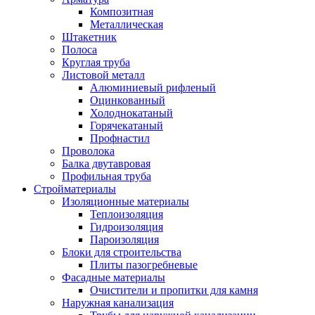
Композитная
Металлическая
Штакетник
Полоса
Круглая труба
Листовой металл
Алюминиевый рифленый
Оцинкованный
Холоднокатаный
Горячекатаный
Профнастил
Проволока
Балка двутавровая
Профильная труба
Стройматериалы
Изоляционные материалы
Теплоизоляция
Гидроизоляция
Пароизоляция
Блоки для строительства
Плиты пазогребневые
Фасадные материалы
Очистители и пропитки для камня
Наружная канализация