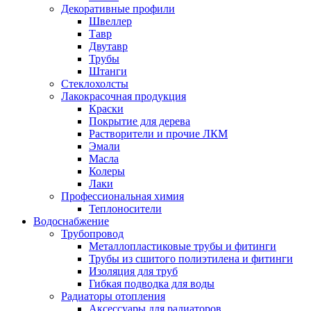
Декоративные профили
Швеллер
Тавр
Двутавр
Трубы
Штанги
Стеклохолсты
Лакокрасочная продукция
Краски
Покрытие для дерева
Растворители и прочие ЛКМ
Эмали
Масла
Колеры
Лаки
Профессиональная химия
Теплоносители
Водоснабжение
Трубопровод
Металлопластиковые трубы и фитинги
Трубы из сшитого полиэтилена и фитинги
Изоляция для труб
Гибкая подводка для воды
Радиаторы отопления
Аксессуары для радиаторов