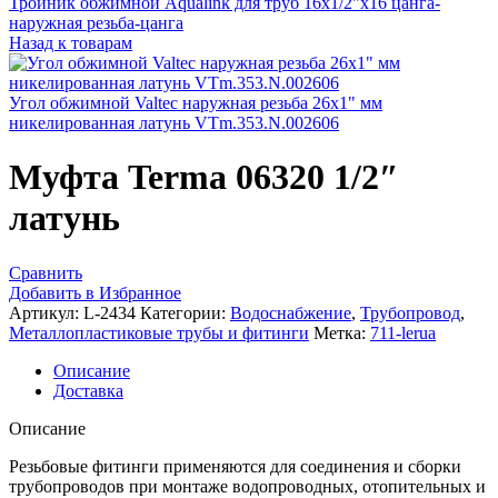
Тройник обжимной Aqualink для труб 16х1/2"х16 цанга-
наружная резьба-цанга
Назад к товарам
Угол обжимной Valtec наружная резьба 26x1" мм
никелированная латунь VTm.353.N.002606
Муфта Terma 06320 1/2″
латунь
Сравнить
Добавить в Избранное
Артикул:
L-2434
Категории:
Водоснабжение
,
Трубопровод
,
Металлопластиковые трубы и фитинги
Метка:
711-lerua
Описание
Доставка
Описание
Резьбовые фитинги применяются для соединения и сборки
трубопроводов при монтаже водопроводных, отопительных и