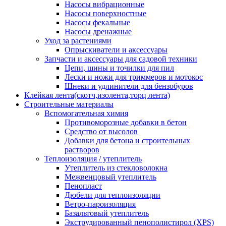
Насосы вибрационные
Насосы поверхностные
Насосы фекальные
Насосы дренажные
Уход за растениями
Опрыскиватели и аксессуары
Запчасти и аксессуары для садовой техники
Цепи, шины и точилки для пил
Лески и ножи для триммеров и мотокос
Шнеки и удлинители для бензобуров
Клейкая лента(скотч,изолента,торц лента)
Строительные материалы
Вспомогательная химия
Противоморозные добавки в бетон
Средство от высолов
Добавки для бетона и строительных
растворов
Теплоизоляция / утеплитель
Утеплитель из стекловолокна
Межвенцовый утеплитель
Пенопласт
Дюбели для теплоизоляции
Ветро-пароизоляция
Базальтовый утеплитель
Экструдированный пенополистирол (XPS)