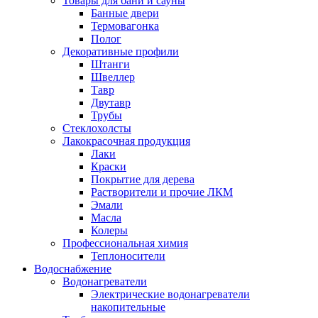
Товары для бани и сауны
Банные двери
Термовагонка
Полог
Декоративные профили
Штанги
Швеллер
Тавр
Двутавр
Трубы
Стеклохолсты
Лакокрасочная продукция
Лаки
Краски
Покрытие для дерева
Растворители и прочие ЛКМ
Эмали
Масла
Колеры
Профессиональная химия
Теплоносители
Водоснабжение
Водонагреватели
Электрические водонагреватели
накопительные