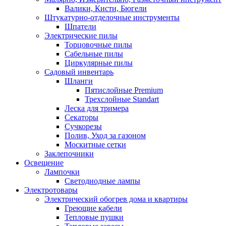
Валики, Кисти, Бюгели
Штукатурно-отделочные инструменты
Шпатели
Электрические пилы
Торцовочные пилы
Сабельные пилы
Циркулярные пилы
Садовый инвентарь
Шланги
Пятислойные Premium
Трехслойные Standart
Леска для тримера
Секаторы
Сучкорезы
Полив, Уход за газоном
Москитные сетки
Заклепочники
Освещение
Лампочки
Светодиодные лампы
Электротовары
Электрический обогрев дома и квартиры
Греющие кабели
Тепловые пушки