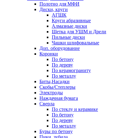
Полотно для МФИ
Диски, круги
АГШК
Круги абразивные
Алмазные диски
Щетка для УШМ и Дрели
Пильные диски
Чашки шлифовальные
Доп. оборудование
Коронки
По бетону
По дереву
По керамограниту
По металлу
Биты,Насадки
Скобы/Степлеры
Электроды
Наждачная бумага
Сверла
По стеклу и керамике
По бетону
По дереву
По металлу
Буры по бетону
Пики, зубила