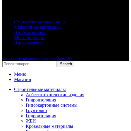
Каталог
Строительные материалы
Отделочные материалы
Пиломатериалы
Металлопрокат
Инструменты
2010-2024 © Интернет-магазин с лучшими ценами !
Создание и продвижение сайтов Parus DG
Search
Меню
Магазин
Строительные материалы
Асбестотехнические изделия
Гидроизоляция
Гипсокартонные системы
Грунтовки
Гидроизоляция
ЖБИ
Кровельные материалы