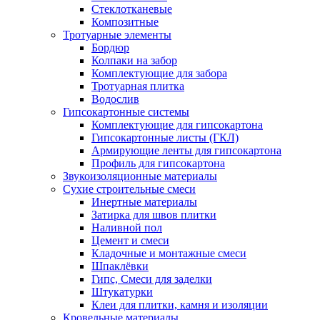
Стеклотканевые
Композитные
Тротуарные элементы
Бордюр
Колпаки на забор
Комплектующие для забора
Тротуарная плитка
Водослив
Гипсокартонные системы
Комплектующие для гипсокартона
Гипсокартонные листы (ГКЛ)
Армирующие ленты для гипсокартона
Профиль для гипсокартона
Звукоизоляционные материалы
Сухие строительные смеси
Инертные материалы
Затирка для швов плитки
Наливной пол
Цемент и смеси
Кладочные и монтажные смеси
Шпаклёвки
Гипс, Смеси для заделки
Штукатурки
Клеи для плитки, камня и изоляции
Кровельные материалы