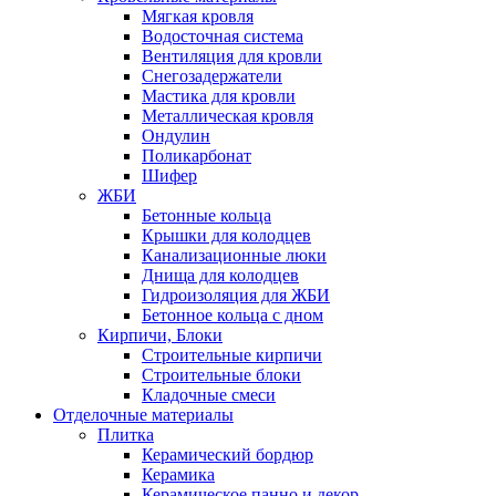
Мягкая кровля
Водосточная система
Вентиляция для кровли
Снегозадержатели
Мастика для кровли
Металлическая кровля
Ондулин
Поликарбонат
Шифер
ЖБИ
Бетонные кольца
Крышки для колодцев
Канализационные люки
Днища для колодцев
Гидроизоляция для ЖБИ
Бетонное кольца с дном
Кирпичи, Блоки
Строительные кирпичи
Строительные блоки
Кладочные смеси
Отделочные материалы
Плитка
Керамический бордюр
Керамика
Керамическое панно и декор