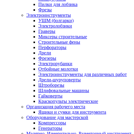
Пилки для лобзика
Фрезы
Электроинструменты
УШМ (болгарки)
Электролобзики
Граверы
Миксеры строительные
Строительные фены
Перфораторы
Дрели
Фрезеры
Электрорубанки
Отбойные молотки
Электроинструменты для различных работ
Дрели-шуруповерты
Штроборезы
Шлифовальные машины
Гайковерты
Краскопульты электрические
Организация рабочего места
Ящики и сумки для инструмента
Оборудование для мастерской
Компрессоры
Генераторы
Малярно, Измерительно, Разметочный инструмент