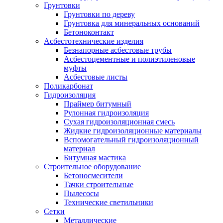
Грунтовки
Грунтовки по дереву
Грунтовка для минеральных оснований
Бетоноконтакт
Асбестотехнические изделия
Безнапорные асбестовые трубы
Асбестоцементные и полиэтиленовые
муфты
Асбестовые листы
Поликарбонат
Гидроизоляция
Праймер битумный
Рулонная гидроизоляция
Сухая гидроизоляционная смесь
Жидкие гидроизоляционные материалы
Вспомогательный гидроизоляционный
материал
Битумная мастика
Строительное оборудование
Бетоносмесители
Тачки строительные
Пылесосы
Технические светильники
Сетки
Металлические