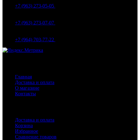
Вокзальная д.5А
+7 (963) 273-05-05
МО Домодедовский р-н Мкр. Барыбино ул. 1-Я
Вокзальная д.18
+7 (963) 273-07-07
МО Домодедово мкр Белые столбы ул. Щебанцево, дом
86
+7 (964) 703-77-22
Навигация
Главная
Доставка и оплата
О магазине
Контакты
Покупателям
Доставка и оплата
Корзина
Избранное
Сравнение товаров