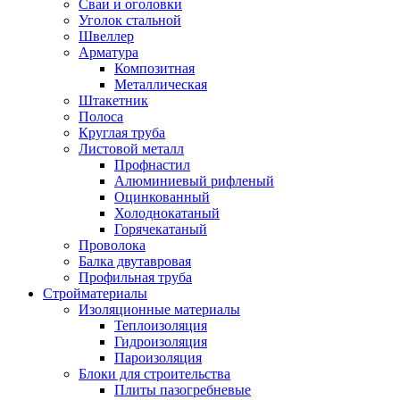
Сваи и оголовки
Уголок стальной
Швеллер
Арматура
Композитная
Металлическая
Штакетник
Полоса
Круглая труба
Листовой металл
Профнастил
Алюминиевый рифленый
Оцинкованный
Холоднокатаный
Горячекатаный
Проволока
Балка двутавровая
Профильная труба
Стройматериалы
Изоляционные материалы
Теплоизоляция
Гидроизоляция
Пароизоляция
Блоки для строительства
Плиты пазогребневые