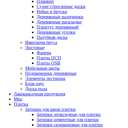
Планкен
Сухие строганные доски
Рейки и бруски
Деревянные наличники
Деревянные раскладки
Плинтус деревянный
Деревянные уголки
Палубная доска
Имитация бруса
Листовые
Фанера
Плиты ЦСП
Плиты OSB
Мебельные щиты
Подоконники деревянные
Элементы лестницы
Блок-хаус
Доска пола
Лакокрасочная продукция
Misc
Плитка
Затирки для швов плитки
Затирки эпоксидные для плитки
Затирки цементные для плитки
Затирки силиконовые для плитки