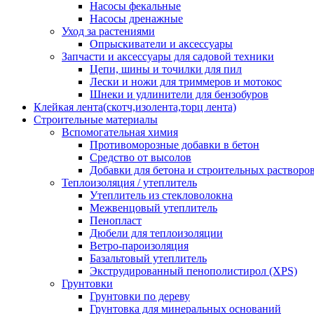
Насосы фекальные
Насосы дренажные
Уход за растениями
Опрыскиватели и аксессуары
Запчасти и аксессуары для садовой техники
Цепи, шины и точилки для пил
Лески и ножи для триммеров и мотокос
Шнеки и удлинители для бензобуров
Клейкая лента(скотч,изолента,торц лента)
Строительные материалы
Вспомогательная химия
Противоморозные добавки в бетон
Средство от высолов
Добавки для бетона и строительных растворо
Теплоизоляция / утеплитель
Утеплитель из стекловолокна
Межвенцовый утеплитель
Пенопласт
Дюбели для теплоизоляции
Ветро-пароизоляция
Базальтовый утеплитель
Экструдированный пенополистирол (XPS)
Грунтовки
Грунтовки по дереву
Грунтовка для минеральных оснований