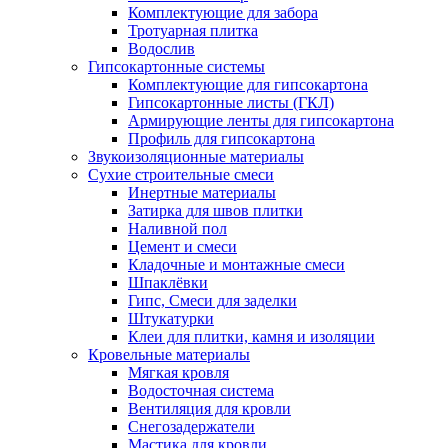
Комплектующие для забора
Тротуарная плитка
Водослив
Гипсокартонные системы
Комплектующие для гипсокартона
Гипсокартонные листы (ГКЛ)
Армирующие ленты для гипсокартона
Профиль для гипсокартона
Звукоизоляционные материалы
Сухие строительные смеси
Инертные материалы
Затирка для швов плитки
Наливной пол
Цемент и смеси
Кладочные и монтажные смеси
Шпаклёвки
Гипс, Смеси для заделки
Штукатурки
Клеи для плитки, камня и изоляции
Кровельные материалы
Мягкая кровля
Водосточная система
Вентиляция для кровли
Снегозадержатели
Мастика для кровли