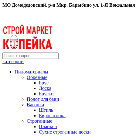
МО Домодедовский, р-н Мкр. Барыбино ул. 1-Я Вокзальная д. 
категории
Пиломатериалы
Обрезные
Брус
Доска
Бруски
Полог для бани
Вагонка
Штиль
Евровагонка
Строганные
Планкен
Сухие строганные доски