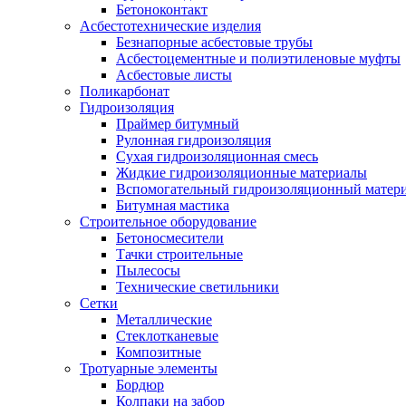
Бетоноконтакт
Асбестотехнические изделия
Безнапорные асбестовые трубы
Асбестоцементные и полиэтиленовые муфты
Асбестовые листы
Поликарбонат
Гидроизоляция
Праймер битумный
Рулонная гидроизоляция
Сухая гидроизоляционная смесь
Жидкие гидроизоляционные материалы
Вспомогательный гидроизоляционный матер
Битумная мастика
Строительное оборудование
Бетоносмесители
Тачки строительные
Пылесосы
Технические светильники
Сетки
Металлические
Стеклотканевые
Композитные
Тротуарные элементы
Бордюр
Колпаки на забор