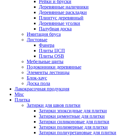
Рейки и бруски
Деревянные наличники
Деревянные раскладки
Плинтус деревянный
Деревянные уголки
Палубная доска
Имитация бруса
Листовые
Фанера
Плиты ЦСП
Плиты OSB
Мебельные щиты
Подоконники деревянные
Элементы лестницы
Блок-хаус
Доска пола
Лакокрасочная продукция
Misc
Плитка
Затирки для швов плитки
Затирки эпоксидные для плитки
Затирки цементные для плитки
Затирки силиконовые для плитки
Затирки полимерные для плитки
Затирки полиуретановые для плитки