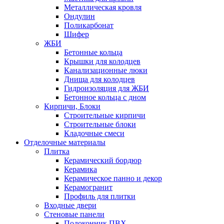
Металлическая кровля
Ондулин
Поликарбонат
Шифер
ЖБИ
Бетонные кольца
Крышки для колодцев
Канализационные люки
Днища для колодцев
Гидроизоляция для ЖБИ
Бетонное кольца с дном
Кирпичи, Блоки
Строительные кирпичи
Строительные блоки
Кладочные смеси
Отделочные материалы
Плитка
Керамический бордюр
Керамика
Керамическое панно и декор
Керамогранит
Профиль для плитки
Входные двери
Стеновые панели
Подоконник ПВХ