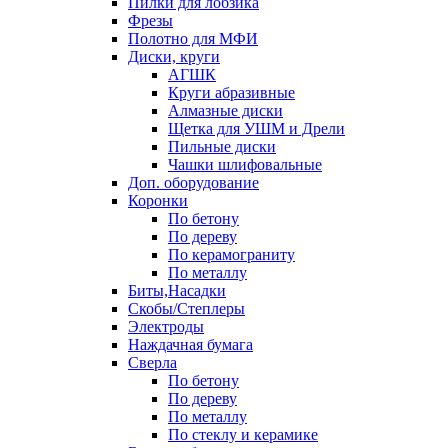
Пилки для лобзика
Фрезы
Полотно для МФИ
Диски, круги
АГШК
Круги абразивные
Алмазные диски
Щетка для УШМ и Дрели
Пильные диски
Чашки шлифовальные
Доп. оборудование
Коронки
По бетону
По дереву
По керамограниту
По металлу
Биты,Насадки
Скобы/Степлеры
Электроды
Наждачная бумага
Сверла
По бетону
По дереву
По металлу
По стеклу и керамике