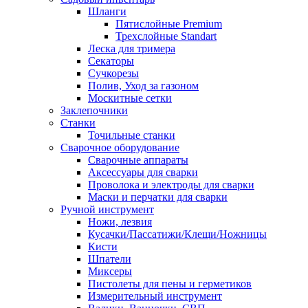
Шланги
Пятислойные Premium
Трехслойные Standart
Леска для тримера
Секаторы
Сучкорезы
Полив, Уход за газоном
Москитные сетки
Заклепочники
Станки
Точильные станки
Сварочное оборудование
Сварочные аппараты
Аксессуары для сварки
Проволока и электроды для сварки
Маски и перчатки для сварки
Ручной инструмент
Ножи, лезвия
Кусачки/Пассатижи/Клещи/Ножницы
Кисти
Шпатели
Миксеры
Пистолеты для пены и герметиков
Измерительный инструмент