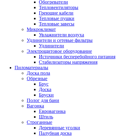
Обогреватели
Тепловентиляторы
Греющие кабели
Тепловые пушки
Тепловые завесы
Микроклимат
Увлажнители воздуха
Удлинители и сетевые фильтры
Удлинители
Электрощитовое оборудование
Источники бесперебойного питания
Стабилизаторы напряжения
Пиломатериалы
Доска пола
Обрезные
Брус
Доска
Бруски
Полог для бани
Вагонка
Евровагонка
Штиль
Строганные
Деревянные уголки
Палубная доска