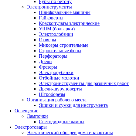
Буры по бетону
Электроинструменты
Шлифовальные машины
Гайковерты
Краскопульты электрические
УШМ (болгарки)
Электролобзики
Граверы
Миксеры строительные
Строительные фены
Перфораторы
Дрели
Фрезеры
Электрорубанки
Отбойные молотки
Электроинструменты для различных работ
Дрели-шуруповерты
Штроборезы
Организация рабочего места
Ящики и сумки для инструмента
Освещение
Лампочки
Светодиодные лампы
Электротовары
Электрический обогрев дома и квартиры