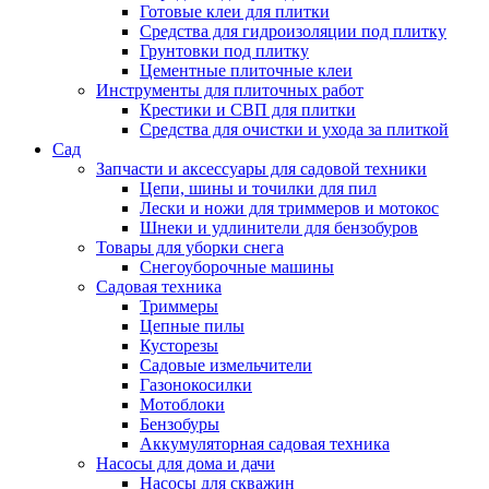
Готовые клеи для плитки
Средства для гидроизоляции под плитку
Грунтовки под плитку
Цементные плиточные клеи
Инструменты для плиточных работ
Крестики и СВП для плитки
Средства для очистки и ухода за плиткой
Сад
Запчасти и аксессуары для садовой техники
Цепи, шины и точилки для пил
Лески и ножи для триммеров и мотокос
Шнеки и удлинители для бензобуров
Товары для уборки снега
Снегоуборочные машины
Садовая техника
Триммеры
Цепные пилы
Кусторезы
Садовые измельчители
Газонокосилки
Мотоблоки
Бензобуры
Аккумуляторная садовая техника
Насосы для дома и дачи
Насосы для скважин