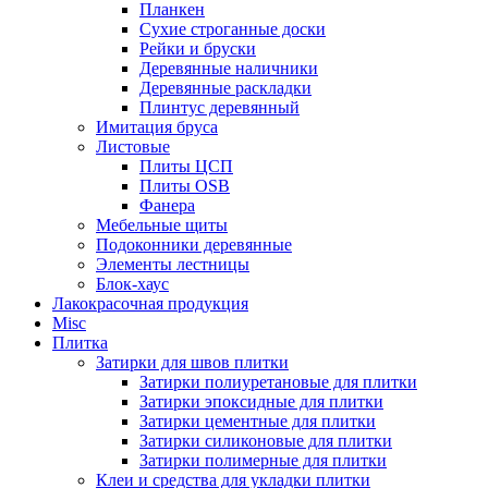
Планкен
Сухие строганные доски
Рейки и бруски
Деревянные наличники
Деревянные раскладки
Плинтус деревянный
Имитация бруса
Листовые
Плиты ЦСП
Плиты OSB
Фанера
Мебельные щиты
Подоконники деревянные
Элементы лестницы
Блок-хаус
Лакокрасочная продукция
Misc
Плитка
Затирки для швов плитки
Затирки полиуретановые для плитки
Затирки эпоксидные для плитки
Затирки цементные для плитки
Затирки силиконовые для плитки
Затирки полимерные для плитки
Клеи и средства для укладки плитки