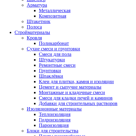
Арматура
Металлическая
Композитная
Штакетник
Полоса
Стройматериалы
Кровля
Поликарбонат
Сухие смеси и грунтовки
Смеси для пола
Штукатурки
Ремонтные смеси
Грунтовки
Шпаклёвки
Клеи для плитки, камня и изоляции
Цемент и сыпучие материалы
Монтажные и кладочные смеси
Смеси для кладки печей и каминов
Добавки для строительных растворов
Изоляционные материалы
Теплоизоляция
Гидроизоляция
Пароизоляция
Блоки для строительства