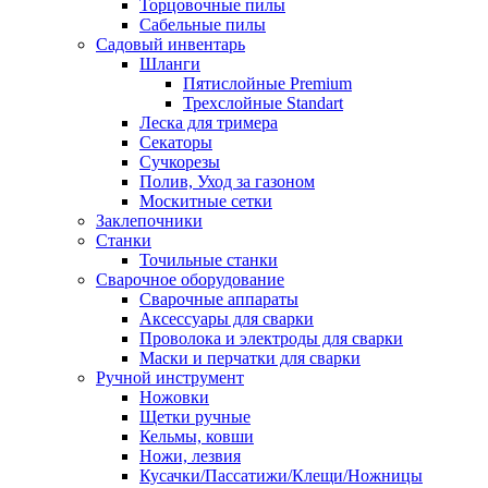
Торцовочные пилы
Сабельные пилы
Садовый инвентарь
Шланги
Пятислойные Premium
Трехслойные Standart
Леска для тримера
Секаторы
Сучкорезы
Полив, Уход за газоном
Москитные сетки
Заклепочники
Станки
Точильные станки
Сварочное оборудование
Сварочные аппараты
Аксессуары для сварки
Проволока и электроды для сварки
Маски и перчатки для сварки
Ручной инструмент
Ножовки
Щетки ручные
Кельмы, ковши
Ножи, лезвия
Кусачки/Пассатижи/Клещи/Ножницы