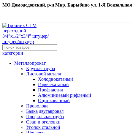
МО Домодедовский, р-н Мкр. Барыбино ул. 1-Я Вокзальная д. 
категории
Металлопрокат
Круглая труба
Листовой металл
Холоднокатаный
Горячекатаный
Профнастил
Алюминиевый рифленый
Оцинкованный
Проволока
Балка двутавровая
Профильная труба
Сваи и оголовки
Уголок стальной
Швеллер