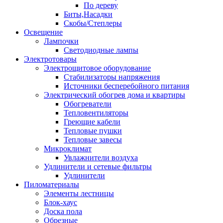
По дереву
Биты,Насадки
Скобы/Степлеры
Освещение
Лампочки
Светодиодные лампы
Электротовары
Электрощитовое оборудование
Стабилизаторы напряжения
Источники бесперебойного питания
Электрический обогрев дома и квартиры
Обогреватели
Тепловентиляторы
Греющие кабели
Тепловые пушки
Тепловые завесы
Микроклимат
Увлажнители воздуха
Удлинители и сетевые фильтры
Удлинители
Пиломатериалы
Элементы лестницы
Блок-хаус
Доска пола
Обрезные