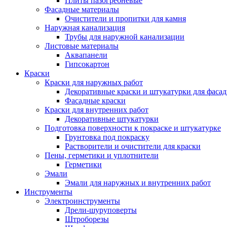
Плиты пазогребневые
Фасадные материалы
Очистители и пропитки для камня
Наружная канализация
Трубы для наружной канализации
Листовые материалы
Аквапанели
Гипсокартон
Краски
Краски для наружных работ
Декоративные краски и штукатурки для фаса
Фасадные краски
Краски для внутренних работ
Декоративные штукатурки
Подготовка поверхности к покраске и штукатурке
Грунтовка под покраску
Растворители и очистители для краски
Пены, герметики и уплотнители
Герметики
Эмали
Эмали для наружных и внутренних работ
Инструменты
Электроинструменты
Дрели-шуруповерты
Штроборезы