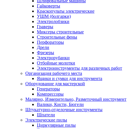
Шлифовальные машины
Гайковерты
Краскопульты электрические
УШМ (болгарки)
Электролобзики
Граверы
Миксеры строительные
Строительные фены
Перфораторы
Дрели
Фрезеры
Электрорубанки
Отбойные молотки
Электроинструменты для различных работ
Организация рабочего места
Ящики и сумки для инструмента
Оборудование для мастерской
Генераторы
Компрессоры
Малярно, Измерительно, Разметочный инструмент
Валики, Кисти, Бюгели
Штукатурно-отделочные инструменты
Шпатели
Электрические пилы
Циркулярные пилы