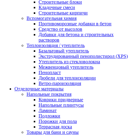
Строительные блоки
Кладочные смеси
Строительные кирпичи
Вспомогательная химия
Противоморозные добавки в бетон
Средство от высолов
Добавки для бетона и строительных
растворов
Теплоизоляция / утеплитель
Базальтовый утеплитель
Экструдированный пенополистирол (XPS)
Утеплитель из стекловолокна
Межвенцовый утеплитель
Пенопласт
Дюбели для теплоизоляции
Ветро-пароизоляция
Отделочные материалы
Напольные покрытия
Коврики придверные
Напольные плинтусы
Ламинат
Подложки
Порожки для пола
Террасная доска
Товары для бани и сауны