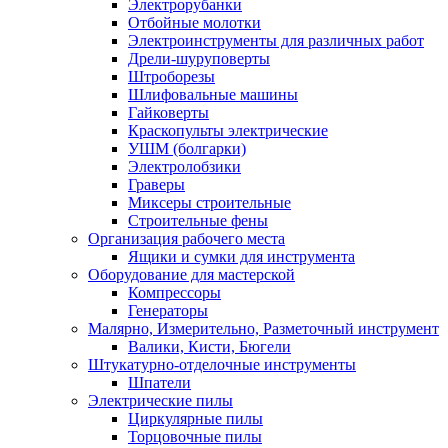
Электрорубанки
Отбойные молотки
Электроинструменты для различных работ
Дрели-шуруповерты
Штроборезы
Шлифовальные машины
Гайковерты
Краскопульты электрические
УШМ (болгарки)
Электролобзики
Граверы
Миксеры строительные
Строительные фены
Организация рабочего места
Ящики и сумки для инструмента
Оборудование для мастерской
Компрессоры
Генераторы
Малярно, Измерительно, Разметочный инструмент
Валики, Кисти, Бюгели
Штукатурно-отделочные инструменты
Шпатели
Электрические пилы
Циркулярные пилы
Торцовочные пилы