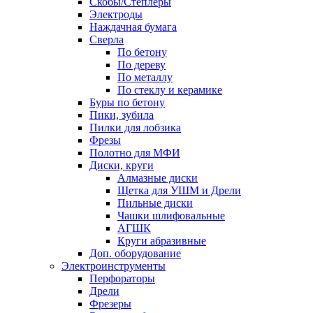
Скобы/Степлеры
Электроды
Наждачная бумага
Сверла
По бетону
По дереву
По металлу
По стеклу и керамике
Буры по бетону
Пики, зубила
Пилки для лобзика
Фрезы
Полотно для МФИ
Диски, круги
Алмазные диски
Щетка для УШМ и Дрели
Пильные диски
Чашки шлифовальные
АГШК
Круги абразивные
Доп. оборудование
Электроинструменты
Перфораторы
Дрели
Фрезеры