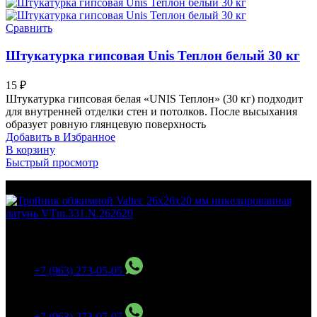
Сравнить
Штукатурка гипсовая Unis Теплон белый 30 кг
15
₽
Штукатурка гипсовая белая «UNIS Теплон» (30 кг) подходит
для внутренней отделки стен и потолков. После высыхания
образует ровную глянцевую поверхность
Добавить в Избранное
В корзину
Быстрый просмотр
МО Домодедовский р-н Мкр. Барыбино ул. 1-Я
Вокзальная д.5А
+7 (963) 273-05-05
МО Домодедовский р-н Мкр. Барыбино ул. 1-Я
Вокзальная д.18
+7 (963) 273-07-07