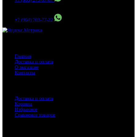
МО Домодедово мкр Белые столбы ул. Щебанцево, дом
86
+7 (964) 703-77-22
Навигация
Главная
Доставка и оплата
О магазине
Контакты
Покупателям
Доставка и оплата
Корзина
Избранное
Сравнение товаров
Каталог