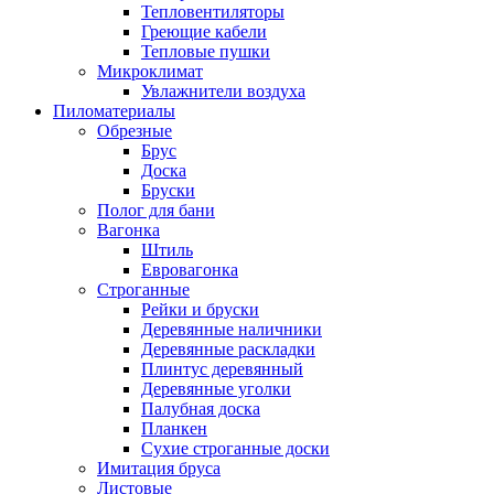
Тепловентиляторы
Греющие кабели
Тепловые пушки
Микроклимат
Увлажнители воздуха
Пиломатериалы
Обрезные
Брус
Доска
Бруски
Полог для бани
Вагонка
Штиль
Евровагонка
Строганные
Рейки и бруски
Деревянные наличники
Деревянные раскладки
Плинтус деревянный
Деревянные уголки
Палубная доска
Планкен
Сухие строганные доски
Имитация бруса
Листовые