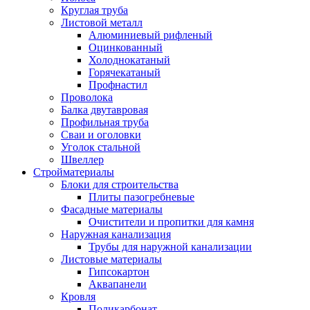
Круглая труба
Листовой металл
Алюминиевый рифленый
Оцинкованный
Холоднокатаный
Горячекатаный
Профнастил
Проволока
Балка двутавровая
Профильная труба
Сваи и оголовки
Уголок стальной
Швеллер
Стройматериалы
Блоки для строительства
Плиты пазогребневые
Фасадные материалы
Очистители и пропитки для камня
Наружная канализация
Трубы для наружной канализации
Листовые материалы
Гипсокартон
Аквапанели
Кровля
Поликарбонат