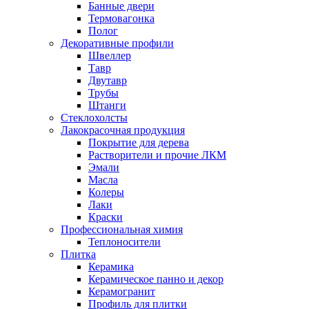
Банные двери
Термовагонка
Полог
Декоративные профили
Швеллер
Тавр
Двутавр
Трубы
Штанги
Стеклохолсты
Лакокрасочная продукция
Покрытие для дерева
Растворители и прочие ЛКМ
Эмали
Масла
Колеры
Лаки
Краски
Профессиональная химия
Теплоносители
Плитка
Керамика
Керамическое панно и декор
Керамогранит
Профиль для плитки