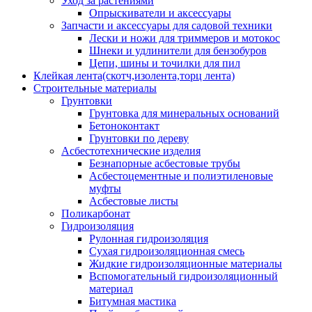
Уход за растениями
Опрыскиватели и аксессуары
Запчасти и аксессуары для садовой техники
Лески и ножи для триммеров и мотокос
Шнеки и удлинители для бензобуров
Цепи, шины и точилки для пил
Клейкая лента(скотч,изолента,торц лента)
Строительные материалы
Грунтовки
Грунтовка для минеральных оснований
Бетоноконтакт
Грунтовки по дереву
Асбестотехнические изделия
Безнапорные асбестовые трубы
Асбестоцементные и полиэтиленовые
муфты
Асбестовые листы
Поликарбонат
Гидроизоляция
Рулонная гидроизоляция
Сухая гидроизоляционная смесь
Жидкие гидроизоляционные материалы
Вспомогательный гидроизоляционный
материал
Битумная мастика