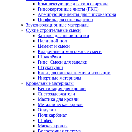
Комплектующие для гипсокартона
Гипсокартонные листы (ГКЛ)
Армирующие ленты для гипсокартона
Профиль для гипсокартона
Звукоизоляционные материалы
Сухие строительные смеси
Затирка для швов плитки
Наливной пол
Цемент и смеси
Кладочные и монтажные смеси
Шпаклёвки
Гипс, Смеси для заделки
Штукатурки
Клеи для плитки, камня и изоляции
Инертные материалы
Кровельные материалы
Вентиляция для кровли
Снегозадержатели
Мастика для кровли
Металлическая кровля
Ондулин
Поликарбонат
Шифер
Мягкая кровля
Водосточная система