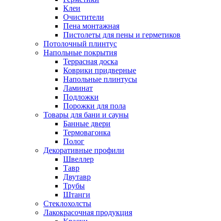
Клеи
Очистители
Пена монтажная
Пистолеты для пены и герметиков
Потолочный плинтус
Напольные покрытия
Террасная доска
Коврики придверные
Напольные плинтусы
Ламинат
Подложки
Порожки для пола
Товары для бани и сауны
Банные двери
Термовагонка
Полог
Декоративные профили
Швеллер
Тавр
Двутавр
Трубы
Штанги
Стеклохолсты
Лакокрасочная продукция