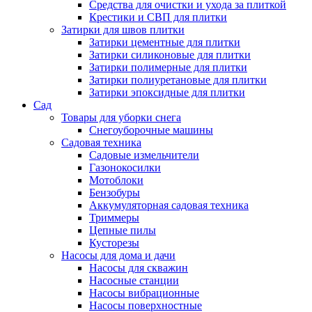
Средства для очистки и ухода за плиткой
Крестики и СВП для плитки
Затирки для швов плитки
Затирки цементные для плитки
Затирки силиконовые для плитки
Затирки полимерные для плитки
Затирки полиуретановые для плитки
Затирки эпоксидные для плитки
Сад
Товары для уборки снега
Снегоуборочные машины
Садовая техника
Садовые измельчители
Газонокосилки
Мотоблоки
Бензобуры
Аккумуляторная садовая техника
Триммеры
Цепные пилы
Кусторезы
Насосы для дома и дачи
Насосы для скважин
Насосные станции
Насосы вибрационные
Насосы поверхностные