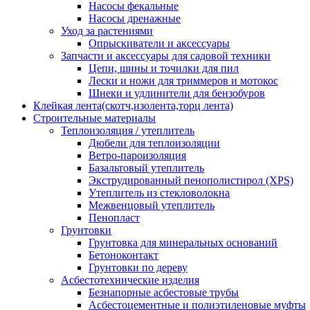
Насосы фекальные
Насосы дренажные
Уход за растениями
Опрыскиватели и аксессуары
Запчасти и аксессуары для садовой техники
Цепи, шины и точилки для пил
Лески и ножи для триммеров и мотокос
Шнеки и удлинители для бензобуров
Клейкая лента(скотч,изолента,торц лента)
Строительные материалы
Теплоизоляция / утеплитель
Дюбели для теплоизоляции
Ветро-пароизоляция
Базальтовый утеплитель
Экструдированный пенополистирол (XPS)
Утеплитель из стекловолокна
Межвенцовый утеплитель
Пенопласт
Грунтовки
Грунтовка для минеральных оснований
Бетоноконтакт
Грунтовки по дереву
Асбестотехнические изделия
Безнапорные асбестовые трубы
Асбестоцементные и полиэтиленовые муфты