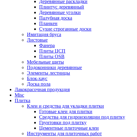
Деревянные раскладки
Плинтус деревянный
Деревянные уголки
Палубная доска
Планкен
Сухие строганные доски
Имитация бруса
Листовые
Фанера
Плиты ЦСП
Плиты OSB
Мебельные щиты
Подоконники деревянные
Элементы лестницы
Блок-хаус
Доска пола
Лакокрасочная продукция
Misc
Плитка
Клеи и средства для укладки плитки
Готовые клеи для плитки
Средства для гидроизоляции под плитку
Грунтовки под плитку
Цементные плиточные клеи
Инструменты для плиточных работ