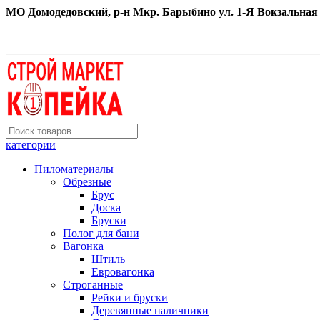
МО Домодедовский, р-н Мкр. Барыбино ул. 1-Я Вокзальная д. 
категории
Пиломатериалы
Обрезные
Брус
Доска
Бруски
Полог для бани
Вагонка
Штиль
Евровагонка
Строганные
Рейки и бруски
Деревянные наличники