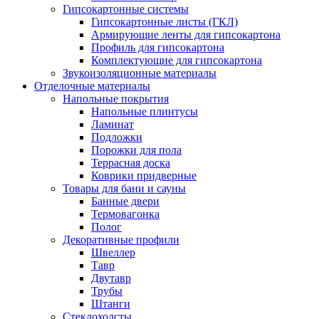
Гипсокартонные системы
Гипсокартонные листы (ГКЛ)
Армирующие ленты для гипсокартона
Профиль для гипсокартона
Комплектующие для гипсокартона
Звукоизоляционные материалы
Отделочные материалы
Напольные покрытия
Напольные плинтусы
Ламинат
Подложки
Порожки для пола
Террасная доска
Коврики придверные
Товары для бани и сауны
Банные двери
Термовагонка
Полог
Декоративные профили
Швеллер
Тавр
Двутавр
Трубы
Штанги
Стеклохолсты