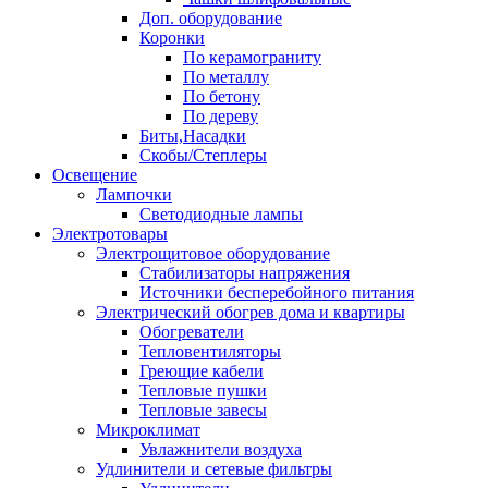
Доп. оборудование
Коронки
По керамограниту
По металлу
По бетону
По дереву
Биты,Насадки
Скобы/Степлеры
Освещение
Лампочки
Светодиодные лампы
Электротовары
Электрощитовое оборудование
Стабилизаторы напряжения
Источники бесперебойного питания
Электрический обогрев дома и квартиры
Обогреватели
Тепловентиляторы
Греющие кабели
Тепловые пушки
Тепловые завесы
Микроклимат
Увлажнители воздуха
Удлинители и сетевые фильтры