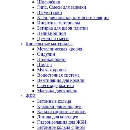
Шпаклёвки
Гипс, Смеси для заделки
Штукатурки
Клеи для плитки, камня и изоляции
Инертные материалы
Затирка для швов плитки
Наливной пол
Цемент и смеси
Кровельные материалы
Металлическая кровля
Ондулин
Поликарбонат
Шифер
Мягкая кровля
Водосточная система
Вентиляция для кровли
Снегозадержатели
Мастика для кровли
ЖБИ
Бетонные кольца
Крышки для колодцев
Канализационные люки
Днища для колодцев
Гидроизоляция для ЖБИ
Бетонное кольца с дном