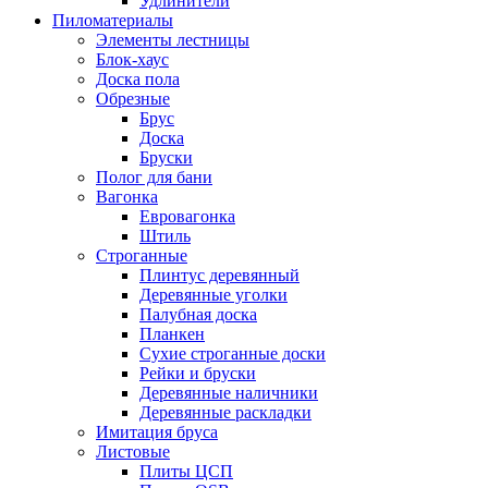
Удлинители
Пиломатериалы
Элементы лестницы
Блок-хаус
Доска пола
Обрезные
Брус
Доска
Бруски
Полог для бани
Вагонка
Евровагонка
Штиль
Строганные
Плинтус деревянный
Деревянные уголки
Палубная доска
Планкен
Сухие строганные доски
Рейки и бруски
Деревянные наличники
Деревянные раскладки
Имитация бруса
Листовые
Плиты ЦСП