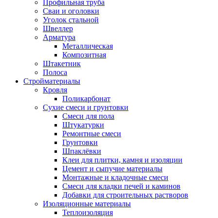
Профильная труба
Сваи и оголовки
Уголок стальной
Швеллер
Арматура
Металлическая
Композитная
Штакетник
Полоса
Стройматериалы
Кровля
Поликарбонат
Сухие смеси и грунтовки
Смеси для пола
Штукатурки
Ремонтные смеси
Грунтовки
Шпаклёвки
Клеи для плитки, камня и изоляции
Цемент и сыпучие материалы
Монтажные и кладочные смеси
Смеси для кладки печей и каминов
Добавки для строительных растворов
Изоляционные материалы
Теплоизоляция