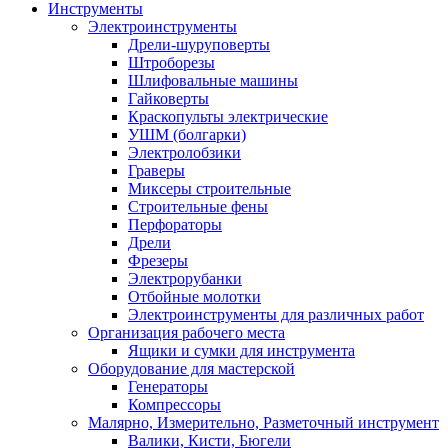
Инструменты
Электроинструменты
Дрели-шуруповерты
Штроборезы
Шлифовальные машины
Гайковерты
Краскопульты электрические
УШМ (болгарки)
Электролобзики
Граверы
Миксеры строительные
Строительные фены
Перфораторы
Дрели
Фрезеры
Электрорубанки
Отбойные молотки
Электроинструменты для различных работ
Организация рабочего места
Ящики и сумки для инструмента
Оборудование для мастерской
Генераторы
Компрессоры
Малярно, Измерительно, Разметочный инструмент
Валики, Кисти, Бюгели