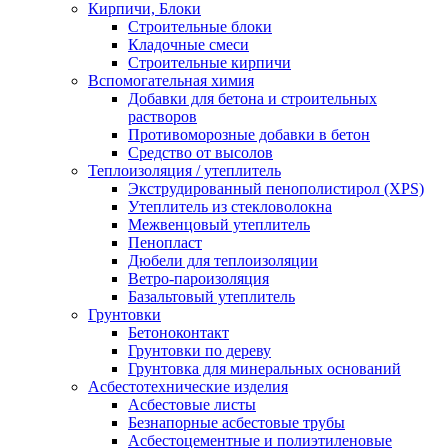
Кирпичи, Блоки
Строительные блоки
Кладочные смеси
Строительные кирпичи
Вспомогательная химия
Добавки для бетона и строительных
растворов
Противоморозные добавки в бетон
Средство от высолов
Теплоизоляция / утеплитель
Экструдированный пенополистирол (XPS)
Утеплитель из стекловолокна
Межвенцовый утеплитель
Пенопласт
Дюбели для теплоизоляции
Ветро-пароизоляция
Базальтовый утеплитель
Грунтовки
Бетоноконтакт
Грунтовки по дереву
Грунтовка для минеральных оснований
Асбестотехнические изделия
Асбестовые листы
Безнапорные асбестовые трубы
Асбестоцементные и полиэтиленовые