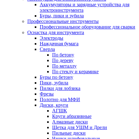
Аккумуляторы и зарядные устройства для
электроинструмента
Буры, пики и зубила
Профессиональные инструменты
Профессиональное оборудование для сварки
Оснастка для инструмента
Электроды
Наждачная бумага
Сверла
По бетону
По дереву
По металлу
По стеклу и керамике
Буры по бетону
Пики, зубила
Пилки для лобзика
Фрезы
Полотно для МФИ
Диски, круги
АГШК
Круги абразивные
Алмазные диски
Щетка для УШМ и Дрели
Пильные диски
Чашки шлифовальные