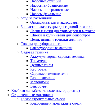
Насосные станции
Насосы вибрационные
Насосы поверхностные
Насосы фекальные
Уход за растениями
Опрыскиватели и аксессуары
Запчасти и аксессуары для садовой техники
Лески и ножи для триммеров и мотокос
Шнеки и удлинители для бензобуров
Цепи, шины и точилки для пил
Товары для уборки снега
Снегоуборочные машины
Садовая техника
Аккумуляторная садовая техника
Триммеры
Цепные пилы
Кусторезы
Садовые измельчители
Газонокосилки
Мотоблоки
Бензобуры
Клейкая лента(скотч,изолента,торц лента)
Строительные материалы
Сухие строительные смеси
Кладочные и монтажные смеси