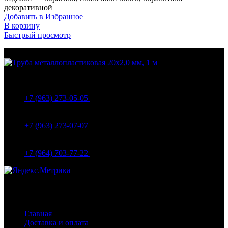
декоративной
Добавить в Избранное
В корзину
Быстрый просмотр
МО Домодедовский р-н Мкр. Барыбино ул. 1-Я
Вокзальная д.5А
+7 (963) 273-05-05
МО Домодедовский р-н Мкр. Барыбино ул. 1-Я
Вокзальная д.18
+7 (963) 273-07-07
МО Домодедово мкр Белые столбы ул. Щебанцево, дом
86
+7 (964) 703-77-22
Навигация
Главная
Доставка и оплата