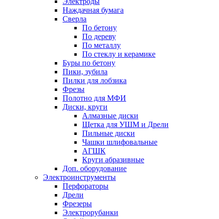
Электроды
Наждачная бумага
Сверла
По бетону
По дереву
По металлу
По стеклу и керамике
Буры по бетону
Пики, зубила
Пилки для лобзика
Фрезы
Полотно для МФИ
Диски, круги
Алмазные диски
Щетка для УШМ и Дрели
Пильные диски
Чашки шлифовальные
АГШК
Круги абразивные
Доп. оборудование
Электроинструменты
Перфораторы
Дрели
Фрезеры
Электрорубанки