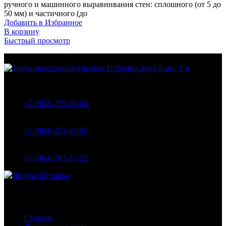
ручного и машинного выравнивания стен: сплошного (от 5 до
50 мм) и частичного (до
Добавить в Избранное
В корзину
Быстрый просмотр
МО Домодедовский р-н Мкр. Барыбино ул. 1-Я
Вокзальная д.5А
+7 (963) 273-05-05
МО Домодедовский р-н Мкр. Барыбино ул. 1-Я
Вокзальная д.18
+7 (963) 273-07-07
МО Домодедово мкр Белые столбы ул. Щебанцево, дом
86
+7 (964) 703-77-22
Навигация
Главная