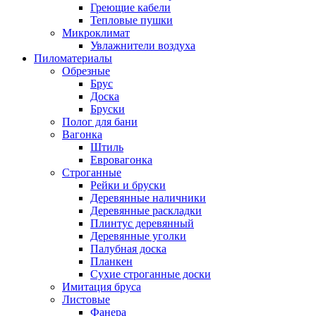
Греющие кабели
Тепловые пушки
Микроклимат
Увлажнители воздуха
Пиломатериалы
Обрезные
Брус
Доска
Бруски
Полог для бани
Вагонка
Штиль
Евровагонка
Строганные
Рейки и бруски
Деревянные наличники
Деревянные раскладки
Плинтус деревянный
Деревянные уголки
Палубная доска
Планкен
Сухие строганные доски
Имитация бруса
Листовые
Фанера