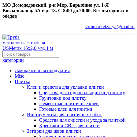
МО Домодедовский, р-н Мкр. Барыбино ул. 1-Я
Вокзальная д. 5А и д. 18. С 8:00 до 20:00. Без выходных и
обедов
stroimarketzarya@mail.ru
категории
Лакокрасочная продукция
Misc
Плитка
Клеи и средства для укладки плитки
Средства для гидроизоляции под плитку
Грунтовки под плитку
Цементные плиточные клеи
Готовые клеи для плитки
Инструменты для плиточных работ
Средства для очистки и ухода за плиткой
Крестики и СВП для плитки
Затирки для швов плитки
Затирки цементные для плитки