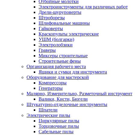
Отбойные молотки
Электроинструменты для различных работ
Дрели-шуруповерты
Штроборезы
Шлифовальные машины
Гайковерты
Краскопульты электрические
УШМ (болгарки)
Электролобзики
Граверы
Миксеры строительные
Строительные фены
Организация рабочего места
Ящики и сумки для инструмента
Оборудование для мастерской
Компрессоры
Генераторы
Малярно, Измерительно, Разметочный инструмент
Валики, Кисти, Бюгели
Штукатурно-отделочные инструменты
Шпатели
Электрические пилы
Циркулярные пилы
Торцовочные пилы
Сабельные пилы