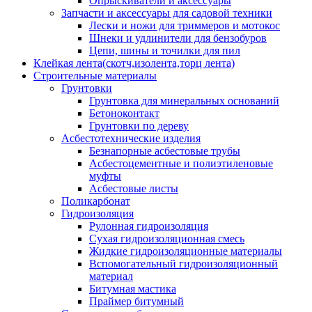
Опрыскиватели и аксессуары
Запчасти и аксессуары для садовой техники
Лески и ножи для триммеров и мотокос
Шнеки и удлинители для бензобуров
Цепи, шины и точилки для пил
Клейкая лента(скотч,изолента,торц лента)
Строительные материалы
Грунтовки
Грунтовка для минеральных оснований
Бетоноконтакт
Грунтовки по дереву
Асбестотехнические изделия
Безнапорные асбестовые трубы
Асбестоцементные и полиэтиленовые
муфты
Асбестовые листы
Поликарбонат
Гидроизоляция
Рулонная гидроизоляция
Сухая гидроизоляционная смесь
Жидкие гидроизоляционные материалы
Вспомогательный гидроизоляционный
материал
Битумная мастика
Праймер битумный