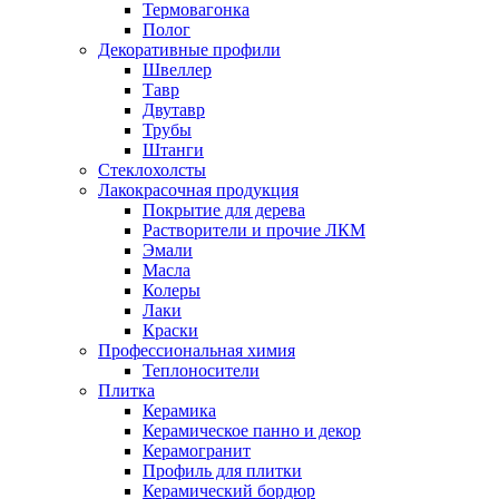
Термовагонка
Полог
Декоративные профили
Швеллер
Тавр
Двутавр
Трубы
Штанги
Стеклохолсты
Лакокрасочная продукция
Покрытие для дерева
Растворители и прочие ЛКМ
Эмали
Масла
Колеры
Лаки
Краски
Профессиональная химия
Теплоносители
Плитка
Керамика
Керамическое панно и декор
Керамогранит
Профиль для плитки
Керамический бордюр