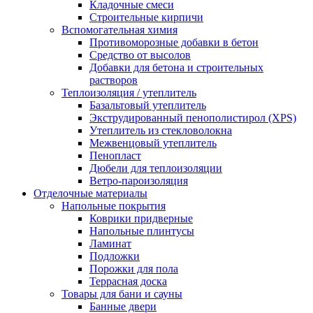
Кладочные смеси
Строительные кирпичи
Вспомогательная химия
Противоморозные добавки в бетон
Средство от высолов
Добавки для бетона и строительных
растворов
Теплоизоляция / утеплитель
Базальтовый утеплитель
Экструдированный пенополистирол (XPS)
Утеплитель из стекловолокна
Межвенцовый утеплитель
Пенопласт
Дюбели для теплоизоляции
Ветро-пароизоляция
Отделочные материалы
Напольные покрытия
Коврики придверные
Напольные плинтусы
Ламинат
Подложки
Порожки для пола
Террасная доска
Товары для бани и сауны
Банные двери