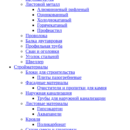
Листовой металл
Алюминиевый рифленый
Оцинкованный
Холоднокатаный
Горячекатаный
Профнастил
Проволока
Балка двутавровая
Профильная труба
Сваи и оголовки
Уголок стальной
Швеллер
Стройматериалы
Блоки для строительства
Плиты пазогребневые
Фасадные материалы
Очистители и пропитки для камня
Наружная канализация
Трубы для наружной канализации
Листовые материалы
Гипсокартон
Аквапанели
Кровля
Поликарбонат
Сухие смеси и грунтовки