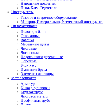
Напольные покрытия
Пена, Клея, Герметики
Инструменты
Газовое и сварочное оборудование
Малярно, Измерительно, Разметочный инструмент
Пиломатериалы
Полог для бани
Строганные
Вагонка
Мебельные щиты
Листовые
Доска пола
Подоконники деревянные
Обрезные
Блок-хаус
Имитация бруса
Элементы лестницы
Металлопрокат
Арматура
Балка двутавровая
Круглая труба
Листовой металл
Профильная труба
Полоса