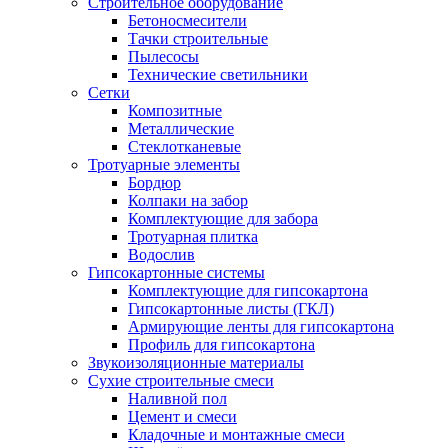
Строительное оборудование
Бетоносмесители
Тачки строительные
Пылесосы
Технические светильники
Сетки
Композитные
Металлические
Стеклотканевые
Тротуарные элементы
Бордюр
Колпаки на забор
Комплектующие для забора
Тротуарная плитка
Водослив
Гипсокартонные системы
Комплектующие для гипсокартона
Гипсокартонные листы (ГКЛ)
Армирующие ленты для гипсокартона
Профиль для гипсокартона
Звукоизоляционные материалы
Сухие строительные смеси
Наливной пол
Цемент и смеси
Кладочные и монтажные смеси