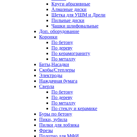
Круги абразивные
Алмазные диски
Щетка для УШМ и Дрели
Пильные диски
Чашки шлифовальные
Доп. оборудование
Коронки
По бетону
По дереву
По керамограниту
По металлу
Биты,Насадки
Скобы/Степлеры
Электроды
Наждачная бумага
Сверла
По бетону
По дереву
По металлу
По стеклу и керамике
Буры по бетону
Пики, зубила
Пилки для лобзика
Фрезы
Полотно для МФИ