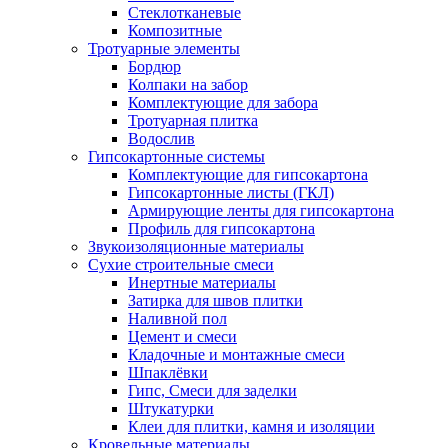
Стеклотканевые
Композитные
Тротуарные элементы
Бордюр
Колпаки на забор
Комплектующие для забора
Тротуарная плитка
Водослив
Гипсокартонные системы
Комплектующие для гипсокартона
Гипсокартонные листы (ГКЛ)
Армирующие ленты для гипсокартона
Профиль для гипсокартона
Звукоизоляционные материалы
Сухие строительные смеси
Инертные материалы
Затирка для швов плитки
Наливной пол
Цемент и смеси
Кладочные и монтажные смеси
Шпаклёвки
Гипс, Смеси для заделки
Штукатурки
Клеи для плитки, камня и изоляции
Кровельные материалы