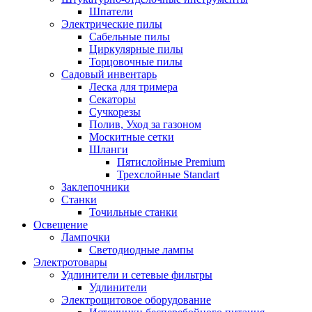
Шпатели
Электрические пилы
Сабельные пилы
Циркулярные пилы
Торцовочные пилы
Садовый инвентарь
Леска для тримера
Секаторы
Сучкорезы
Полив, Уход за газоном
Москитные сетки
Шланги
Пятислойные Premium
Трехслойные Standart
Заклепочники
Станки
Точильные станки
Освещение
Лампочки
Светодиодные лампы
Электротовары
Удлинители и сетевые фильтры
Удлинители
Электрощитовое оборудование