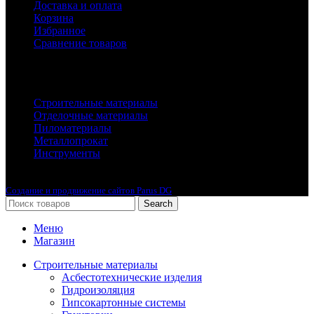
Доставка и оплата
Корзина
Избранное
Сравнение товаров
Каталог
Строительные материалы
Отделочные материалы
Пиломатериалы
Металлопрокат
Инструменты
2010-2024 © Интернет-магазин с лучшими ценами !
Создание и продвижение сайтов Parus DG
Search
Меню
Магазин
Строительные материалы
Асбестотехнические изделия
Гидроизоляция
Гипсокартонные системы