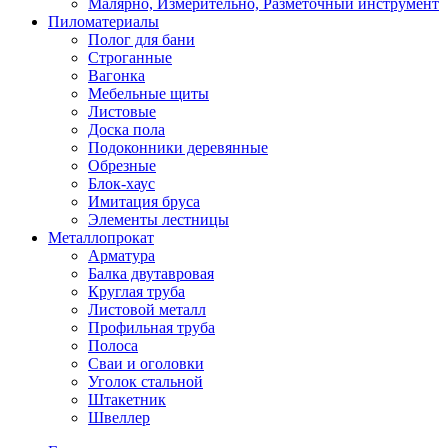
Малярно, Измерительно, Разметочный инструмент
Пиломатериалы
Полог для бани
Строганные
Вагонка
Мебельные щиты
Листовые
Доска пола
Подоконники деревянные
Обрезные
Блок-хаус
Имитация бруса
Элементы лестницы
Металлопрокат
Арматура
Балка двутавровая
Круглая труба
Листовой металл
Профильная труба
Полоса
Сваи и оголовки
Уголок стальной
Штакетник
Швеллер