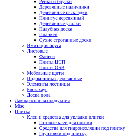
Рейки и бруски
Деревянные наличники
Деревянные раскладки
Плинтус деревянный
Деревянные уголки
Палубная доска
Планкен
Сухие строганные доски
Имитация бруса
Листовые
Фанера
Плиты ЦСП
Плиты OSB
Мебельные щиты
Подоконники деревянные
Элементы лестницы
Блок-хаус
Доска пола
Лакокрасочная продукция
Misc
Плитка
Клеи и средства для укладки плитки
Готовые клеи для плитки
Средства для гидроизоляции под плитку
Грунтовки под плитку