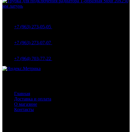
МО Домодедовский р-н Мкр. Барыбино ул. 1-Я
Вокзальная д.5А
+7 (963) 273-05-05
МО Домодедовский р-н Мкр. Барыбино ул. 1-Я
Вокзальная д.18
+7 (963) 273-07-07
МО Домодедово мкр Белые столбы ул. Щебанцево, дом
86
+7 (964) 703-77-22
Навигация
Главная
Доставка и оплата
О магазине
Контакты
Покупателям