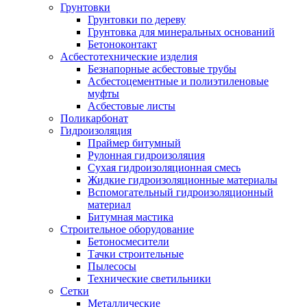
Грунтовки
Грунтовки по дереву
Грунтовка для минеральных оснований
Бетоноконтакт
Асбестотехнические изделия
Безнапорные асбестовые трубы
Асбестоцементные и полиэтиленовые
муфты
Асбестовые листы
Поликарбонат
Гидроизоляция
Праймер битумный
Рулонная гидроизоляция
Сухая гидроизоляционная смесь
Жидкие гидроизоляционные материалы
Вспомогательный гидроизоляционный
материал
Битумная мастика
Строительное оборудование
Бетоносмесители
Тачки строительные
Пылесосы
Технические светильники
Сетки
Металлические