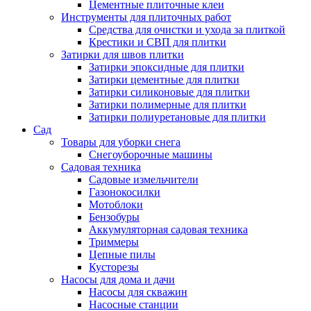
Цементные плиточные клеи
Инструменты для плиточных работ
Средства для очистки и ухода за плиткой
Крестики и СВП для плитки
Затирки для швов плитки
Затирки эпоксидные для плитки
Затирки цементные для плитки
Затирки силиконовые для плитки
Затирки полимерные для плитки
Затирки полиуретановые для плитки
Сад
Товары для уборки снега
Снегоуборочные машины
Садовая техника
Садовые измельчители
Газонокосилки
Мотоблоки
Бензобуры
Аккумуляторная садовая техника
Триммеры
Цепные пилы
Кусторезы
Насосы для дома и дачи
Насосы для скважин
Насосные станции