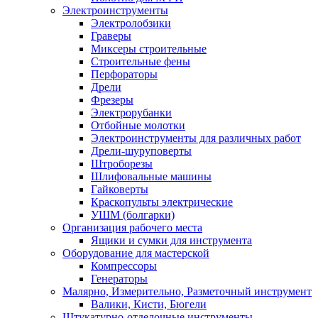
Электроинструменты
Электролобзики
Граверы
Миксеры строительные
Строительные фены
Перфораторы
Дрели
Фрезеры
Электрорубанки
Отбойные молотки
Электроинструменты для различных работ
Дрели-шуруповерты
Штроборезы
Шлифовальные машины
Гайковерты
Краскопульты электрические
УШМ (болгарки)
Организация рабочего места
Ящики и сумки для инструмента
Оборудование для мастерской
Компрессоры
Генераторы
Малярно, Измерительно, Разметочный инструмент
Валики, Кисти, Бюгели
Штукатурно-отделочные инструменты