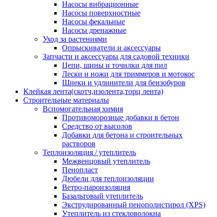
Насосы вибрационные
Насосы поверхностные
Насосы фекальные
Насосы дренажные
Уход за растениями
Опрыскиватели и аксессуары
Запчасти и аксессуары для садовой техники
Цепи, шины и точилки для пил
Лески и ножи для триммеров и мотокос
Шнеки и удлинители для бензобуров
Клейкая лента(скотч,изолента,торц лента)
Строительные материалы
Вспомогательная химия
Противоморозные добавки в бетон
Средство от высолов
Добавки для бетона и строительных
растворов
Теплоизоляция / утеплитель
Межвенцовый утеплитель
Пенопласт
Дюбели для теплоизоляции
Ветро-пароизоляция
Базальтовый утеплитель
Экструдированный пенополистирол (XPS)
Утеплитель из стекловолокна