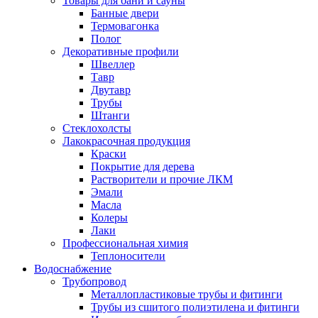
Товары для бани и сауны
Банные двери
Термовагонка
Полог
Декоративные профили
Швеллер
Тавр
Двутавр
Трубы
Штанги
Стеклохолсты
Лакокрасочная продукция
Краски
Покрытие для дерева
Растворители и прочие ЛКМ
Эмали
Масла
Колеры
Лаки
Профессиональная химия
Теплоносители
Водоснабжение
Трубопровод
Металлопластиковые трубы и фитинги
Трубы из сшитого полиэтилена и фитинги