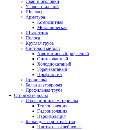
Сваи и оголовки
Уголок стальной
Швеллер
Арматура
Композитная
Металлическая
Штакетник
Полоса
Круглая труба
Листовой металл
Алюминиевый рифленый
Оцинкованный
Холоднокатаный
Горячекатаный
Профнастил
Проволока
Балка двутавровая
Профильная труба
Стройматериалы
Изоляционные материалы
Теплоизоляция
Гидроизоляция
Пароизоляция
Блоки для строительства
Плиты пазогребневые