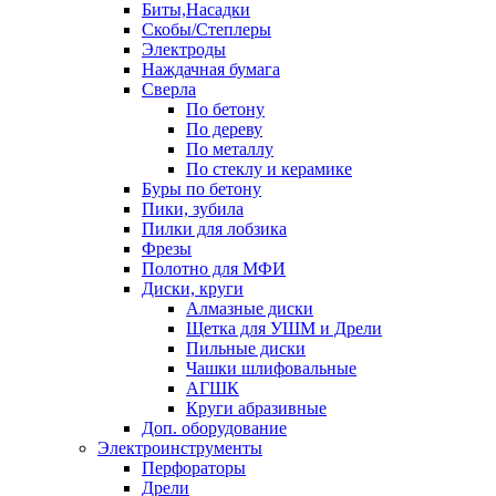
Биты,Насадки
Скобы/Степлеры
Электроды
Наждачная бумага
Сверла
По бетону
По дереву
По металлу
По стеклу и керамике
Буры по бетону
Пики, зубила
Пилки для лобзика
Фрезы
Полотно для МФИ
Диски, круги
Алмазные диски
Щетка для УШМ и Дрели
Пильные диски
Чашки шлифовальные
АГШК
Круги абразивные
Доп. оборудование
Электроинструменты
Перфораторы
Дрели