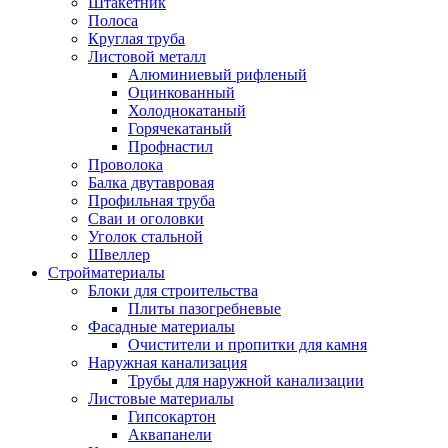
Штакетник
Полоса
Круглая труба
Листовой металл
Алюминиевый рифленый
Оцинкованный
Холоднокатаный
Горячекатаный
Профнастил
Проволока
Балка двутавровая
Профильная труба
Сваи и оголовки
Уголок стальной
Швеллер
Стройматериалы
Блоки для строительства
Плиты пазогребневые
Фасадные материалы
Очистители и пропитки для камня
Наружная канализация
Трубы для наружной канализации
Листовые материалы
Гипсокартон
Аквапанели