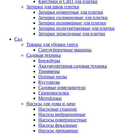
Крестики и СВП для плитки
Затирки для швов плитки
Затирки цементные для плитки
Затирки силиконовые для плитки
Затирки полимерные для плитки
Затирки полиуретановые для плитки
Затирки эпоксидные для плитки
Сад
Товары для уборки снега
Снегоуборочные машины
Садовая техника
Бензобуры
Аккумуляторная садовая техника
Триммеры
Цепные пилы
Кусторезы
Садовые измельчители
Газонокосилки
Мотоблоки
Насосы для дома и дачи
Насосные станции
Насосы вибрационные
Насосы поверхностные
Насосы фекальные
Насосы дренажные