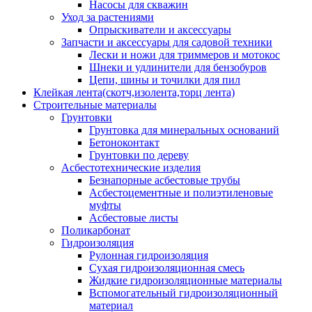
Насосы для скважин
Уход за растениями
Опрыскиватели и аксессуары
Запчасти и аксессуары для садовой техники
Лески и ножи для триммеров и мотокос
Шнеки и удлинители для бензобуров
Цепи, шины и точилки для пил
Клейкая лента(скотч,изолента,торц лента)
Строительные материалы
Грунтовки
Грунтовка для минеральных оснований
Бетоноконтакт
Грунтовки по дереву
Асбестотехнические изделия
Безнапорные асбестовые трубы
Асбестоцементные и полиэтиленовые
муфты
Асбестовые листы
Поликарбонат
Гидроизоляция
Рулонная гидроизоляция
Сухая гидроизоляционная смесь
Жидкие гидроизоляционные материалы
Вспомогательный гидроизоляционный
материал