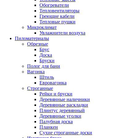
Обогреватели
Тепловентиляторы
Греющие кабели
Тепловые пушки
Микроклимат
Увлажнители воздуха
Пиломатериалы
Обрезные
Брус
Доска
Бруски
Полог для бани
Вагонка
Штиль
Евровагонка
Строганные
Рейки и бруски
Деревянные наличники
Деревянные раскладки
Плинтус деревянный
Деревянные уголки
Палубная доска
Планкен
Сухие строганные доски