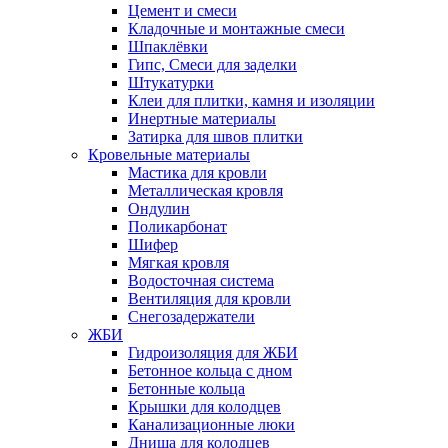
Цемент и смеси
Кладочные и монтажные смеси
Шпаклёвки
Гипс, Смеси для заделки
Штукатурки
Клеи для плитки, камня и изоляции
Инертные материалы
Затирка для швов плитки
Кровельные материалы
Мастика для кровли
Металлическая кровля
Ондулин
Поликарбонат
Шифер
Мягкая кровля
Водосточная система
Вентиляция для кровли
Снегозадержатели
ЖБИ
Гидроизоляция для ЖБИ
Бетонное кольца с дном
Бетонные кольца
Крышки для колодцев
Канализационные люки
Днища для колодцев