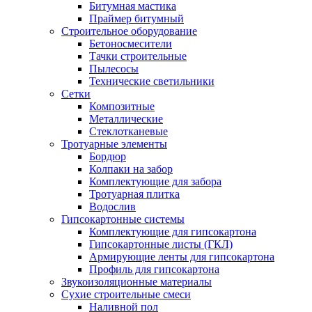
Битумная мастика
Праймер битумный
Строительное оборудование
Бетоносмесители
Тачки строительные
Пылесосы
Технические светильники
Сетки
Композитные
Металлические
Стеклотканевые
Тротуарные элементы
Бордюр
Колпаки на забор
Комплектующие для забора
Тротуарная плитка
Водослив
Гипсокартонные системы
Комплектующие для гипсокартона
Гипсокартонные листы (ГКЛ)
Армирующие ленты для гипсокартона
Профиль для гипсокартона
Звукоизоляционные материалы
Сухие строительные смеси
Наливной пол