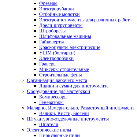
Фрезеры
Электрорубанки
Отбойные молотки
Электроинструменты для различных работ
Дрели-шуруповерты
Штроборезы
Шлифовальные машины
Гайковерты
Краскопульты электрические
УШМ (болгарки)
Электролобзики
Граверы
Миксеры строительные
Строительные фены
Организация рабочего места
Ящики и сумки для инструмента
Оборудование для мастерской
Компрессоры
Генераторы
Малярно, Измерительно, Разметочный инструмент
Валики, Кисти, Бюгели
Штукатурно-отделочные инструменты
Шпатели
Электрические пилы
Циркулярные пилы