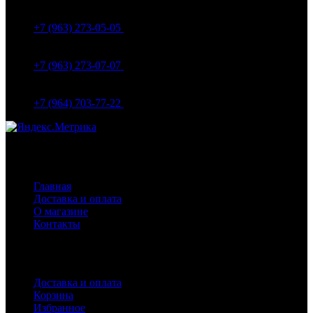
МО Домодедовский р-н Мкр. Барыбино ул. 1-Я
Вокзальная д.5А
+7 (963) 273-05-05
МО Домодедовский р-н Мкр. Барыбино ул. 1-Я
Вокзальная д.18
+7 (963) 273-07-07
МО Домодедово мкр Белые столбы ул. Щебанцево, дом
86
+7 (964) 703-77-22
Навигация
Главная
Доставка и оплата
О магазине
Контакты
Покупателям
Доставка и оплата
Корзина
Избранное