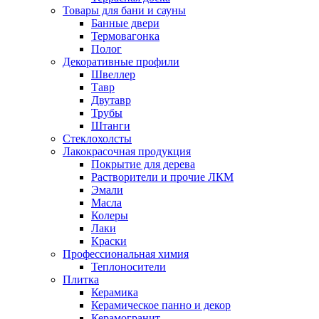
Товары для бани и сауны
Банные двери
Термовагонка
Полог
Декоративные профили
Швеллер
Тавр
Двутавр
Трубы
Штанги
Стеклохолсты
Лакокрасочная продукция
Покрытие для дерева
Растворители и прочие ЛКМ
Эмали
Масла
Колеры
Лаки
Краски
Профессиональная химия
Теплоносители
Плитка
Керамика
Керамическое панно и декор
Керамогранит