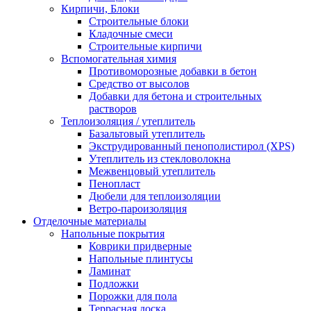
Кирпичи, Блоки
Строительные блоки
Кладочные смеси
Строительные кирпичи
Вспомогательная химия
Противоморозные добавки в бетон
Средство от высолов
Добавки для бетона и строительных
растворов
Теплоизоляция / утеплитель
Базальтовый утеплитель
Экструдированный пенополистирол (XPS)
Утеплитель из стекловолокна
Межвенцовый утеплитель
Пенопласт
Дюбели для теплоизоляции
Ветро-пароизоляция
Отделочные материалы
Напольные покрытия
Коврики придверные
Напольные плинтусы
Ламинат
Подложки
Порожки для пола
Террасная доска