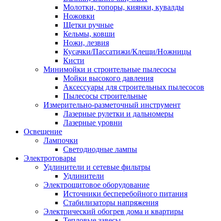
Молотки, топоры, киянки, кувалды
Ножовки
Щетки ручные
Кельмы, ковши
Ножи, лезвия
Кусачки/Пассатижи/Клещи/Ножницы
Кисти
Минимойки и строительные пылесосы
Мойки высокого давления
Аксессуары для строительных пылесосов
Пылесосы строительные
Измерительно-разметочный инструмент
Лазерные рулетки и дальномеры
Лазерные уровни
Освещение
Лампочки
Светодиодные лампы
Электротовары
Удлинители и сетевые фильтры
Удлинители
Электрощитовое оборудование
Источники бесперебойного питания
Стабилизаторы напряжения
Электрический обогрев дома и квартиры
Тепловые завесы