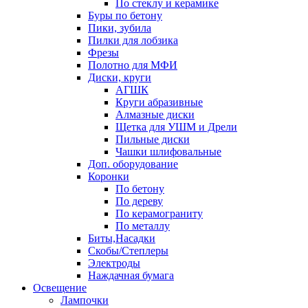
По стеклу и керамике
Буры по бетону
Пики, зубила
Пилки для лобзика
Фрезы
Полотно для МФИ
Диски, круги
АГШК
Круги абразивные
Алмазные диски
Щетка для УШМ и Дрели
Пильные диски
Чашки шлифовальные
Доп. оборудование
Коронки
По бетону
По дереву
По керамограниту
По металлу
Биты,Насадки
Скобы/Степлеры
Электроды
Наждачная бумага
Освещение
Лампочки