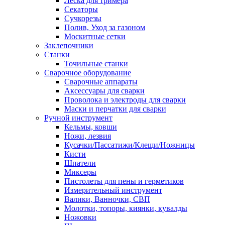
Леска для тримера
Секаторы
Сучкорезы
Полив, Уход за газоном
Москитные сетки
Заклепочники
Станки
Точильные станки
Сварочное оборудование
Сварочные аппараты
Аксессуары для сварки
Проволока и электроды для сварки
Маски и перчатки для сварки
Ручной инструмент
Кельмы, ковши
Ножи, лезвия
Кусачки/Пассатижи/Клещи/Ножницы
Кисти
Шпатели
Миксеры
Пистолеты для пены и герметиков
Измерительный инструмент
Валики, Ванночки, СВП
Молотки, топоры, киянки, кувалды
Ножовки