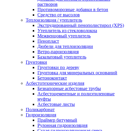
растворов
Противоморозные добавки в бетон
Средство от высолов
Теплоизоляция / утеплитель
Экструдированный пенополистирол (XPS)
Утеплитель из стекловолокна
Межвенцовый утеплитель
Пенопласт
Дюбели для теплоизоляции
Ветро-пароизоляция
Базальтовый утеплитель
Грунтовки
Грунтовки по дереву
Грунтовка для минеральных оснований
Бетоноконтакт
Асбестотехнические изделия
Безнапорные асбестовые трубы
Асбестоцементные и полиэтиленовые
муфты
Асбестовые листы
Поликарбонат
Гидроизоляция
Праймер битумный
Рулонная гидроизоляция
Сухая гидроизоляционная смесь