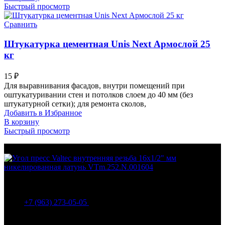
Быстрый просмотр
Сравнить
Штукатурка цементная Unis Next Армослой 25
кг
15
₽
Для выравнивания фасадов, внутри помещений при
оштукатуривании стен и потолков слоем до 40 мм (без
штукатурной сетки); для ремонта сколов,
Добавить в Избранное
В корзину
Быстрый просмотр
МО Домодедовский р-н Мкр. Барыбино ул. 1-Я
Вокзальная д.5А
+7 (963) 273-05-05
МО Домодедовский р-н Мкр. Барыбино ул. 1-Я
Вокзальная д.18