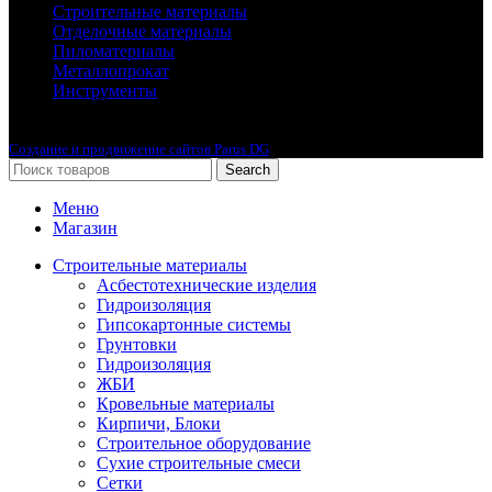
Строительные материалы
Отделочные материалы
Пиломатериалы
Металлопрокат
Инструменты
2010-2024 © Интернет-магазин с лучшими ценами !
Создание и продвижение сайтов Parus DG
Search
Меню
Магазин
Строительные материалы
Асбестотехнические изделия
Гидроизоляция
Гипсокартонные системы
Грунтовки
Гидроизоляция
ЖБИ
Кровельные материалы
Кирпичи, Блоки
Строительное оборудование
Сухие строительные смеси
Сетки