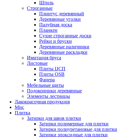
Штиль
Строганные
Плинтус деревянный
Деревянные уголки
Палубная доска
Планкен
Сухие строганные доски
Рейки и бруски
Деревянные наличники
Деревянные раскладки
Имитация бруса
Листовые
Плиты ЦСП
Плиты OSB
Фанера
Мебельные щиты
Подоконники деревянные
Элементы лестницы
Лакокрасочная продукция
Misc
Плитка
Затирки для швов плитки
Затирки полимерные для плитки
Затирки полиуретановые для плитки
Затирки эпоксидные для плитки