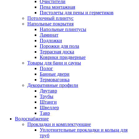
Очистители
Пена монтажная
Пистолеты для пены и герметиков
Потолочный плинтус
Напольные покрытия
Напольные плинтусы
Ламинат
Подложки
Порожки для пола
Террасная доска
Коврики придверные
Товары для бани и сауны
Полог
Банные двери
Термовагонка
Декоративные профили
Двутавр
Трубы
Штанги
Швеллер
Тавр
Водоснабжение
Прокладки и комплектующие
Уплотнительные прокладки и кольца для
труб