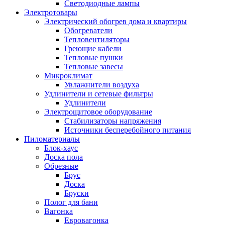
Светодиодные лампы
Электротовары
Электрический обогрев дома и квартиры
Обогреватели
Тепловентиляторы
Греющие кабели
Тепловые пушки
Тепловые завесы
Микроклимат
Увлажнители воздуха
Удлинители и сетевые фильтры
Удлинители
Электрощитовое оборудование
Стабилизаторы напряжения
Источники бесперебойного питания
Пиломатериалы
Блок-хаус
Доска пола
Обрезные
Брус
Доска
Бруски
Полог для бани
Вагонка
Евровагонка