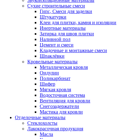
Звукоизоляционные материалы
Сухие строительные смеси
Гипс, Смеси для заделки
Штукатурки
Клеи для плитки, камня и изоляции
Инертные материалы
Затирка для швов плитки
Наливной пол
Цемент и смеси
Кладочные и монтажные смеси
Шпаклёвки
Кровельные материалы
Металлическая кровля
Ондулин
Поликарбонат
Шифер
Мягкая кровля
Водосточная система
Вентиляция для кровли
Снегозадержатели
Мастика для кровли
Отделочные материалы
Стеклохолсты
Лакокрасочная продукция
Масла