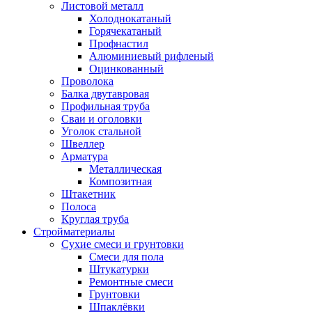
Листовой металл
Холоднокатаный
Горячекатаный
Профнастил
Алюминиевый рифленый
Оцинкованный
Проволока
Балка двутавровая
Профильная труба
Сваи и оголовки
Уголок стальной
Швеллер
Арматура
Металлическая
Композитная
Штакетник
Полоса
Круглая труба
Стройматериалы
Сухие смеси и грунтовки
Смеси для пола
Штукатурки
Ремонтные смеси
Грунтовки
Шпаклёвки