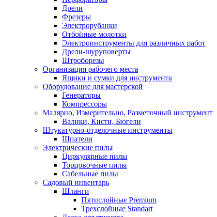
Дрели
Фрезеры
Электрорубанки
Отбойные молотки
Электроинструменты для различных работ
Дрели-шуруповерты
Штроборезы
Организация рабочего места
Ящики и сумки для инструмента
Оборудование для мастерской
Генераторы
Компрессоры
Малярно, Измерительно, Разметочный инструмент
Валики, Кисти, Бюгели
Штукатурно-отделочные инструменты
Шпатели
Электрические пилы
Циркулярные пилы
Торцовочные пилы
Сабельные пилы
Садовый инвентарь
Шланги
Пятислойные Premium
Трехслойные Standart