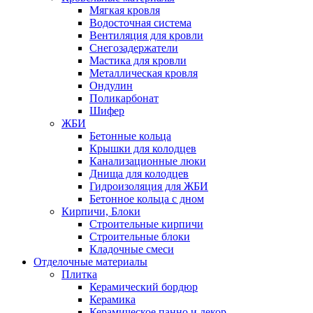
Мягкая кровля
Водосточная система
Вентиляция для кровли
Снегозадержатели
Мастика для кровли
Металлическая кровля
Ондулин
Поликарбонат
Шифер
ЖБИ
Бетонные кольца
Крышки для колодцев
Канализационные люки
Днища для колодцев
Гидроизоляция для ЖБИ
Бетонное кольца с дном
Кирпичи, Блоки
Строительные кирпичи
Строительные блоки
Кладочные смеси
Отделочные материалы
Плитка
Керамический бордюр
Керамика
Керамическое панно и декор