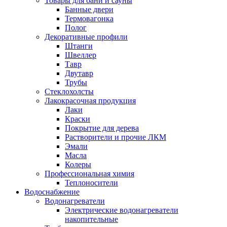
Товары для бани и сауны
Банные двери
Термовагонка
Полог
Декоративные профили
Штанги
Швеллер
Тавр
Двутавр
Трубы
Стеклохолсты
Лакокрасочная продукция
Лаки
Краски
Покрытие для дерева
Растворители и прочие ЛКМ
Эмали
Масла
Колеры
Профессиональная химия
Теплоносители
Водоснабжение
Водонагреватели
Электрические водонагреватели
накопительные