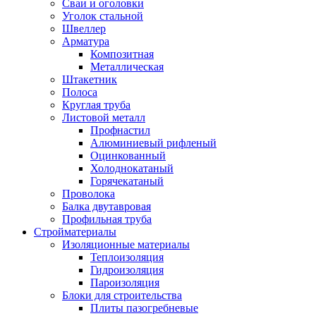
Сваи и оголовки
Уголок стальной
Швеллер
Арматура
Композитная
Металлическая
Штакетник
Полоса
Круглая труба
Листовой металл
Профнастил
Алюминиевый рифленый
Оцинкованный
Холоднокатаный
Горячекатаный
Проволока
Балка двутавровая
Профильная труба
Стройматериалы
Изоляционные материалы
Теплоизоляция
Гидроизоляция
Пароизоляция
Блоки для строительства
Плиты пазогребневые