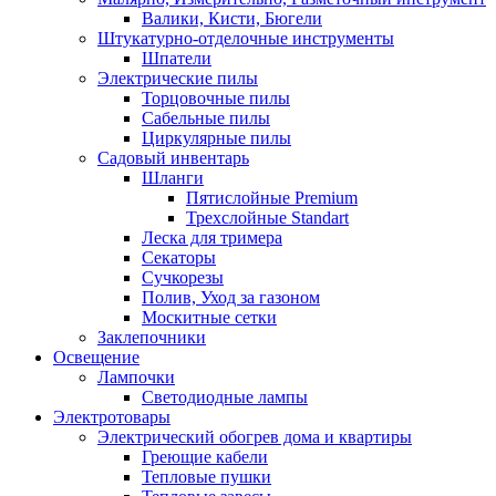
Валики, Кисти, Бюгели
Штукатурно-отделочные инструменты
Шпатели
Электрические пилы
Торцовочные пилы
Сабельные пилы
Циркулярные пилы
Садовый инвентарь
Шланги
Пятислойные Premium
Трехслойные Standart
Леска для тримера
Секаторы
Сучкорезы
Полив, Уход за газоном
Москитные сетки
Заклепочники
Освещение
Лампочки
Светодиодные лампы
Электротовары
Электрический обогрев дома и квартиры
Греющие кабели
Тепловые пушки