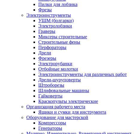
Пилки для лобзика
Фрезы
Электроинструменты
УШМ (болгарки)
Электролобзики
Граверы
Миксеры строительные
Строительные фены
Перфораторы
Дрели
Фрезеры
Электрорубанки
Отбойные молотки
Электроинструменты для различных работ
Дрели-шуруповерты
Штроборезы
Шлифовальные машины
Гайковерты
Краскопульты электрические
Организация рабочего места
Ящики и сумки для инструмента
Оборудование для мастерской
Компрессоры
Генераторы
Малярно, Измерительно, Разметочный инструмент