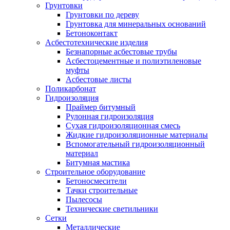
Грунтовки
Грунтовки по дереву
Грунтовка для минеральных оснований
Бетоноконтакт
Асбестотехнические изделия
Безнапорные асбестовые трубы
Асбестоцементные и полиэтиленовые
муфты
Асбестовые листы
Поликарбонат
Гидроизоляция
Праймер битумный
Рулонная гидроизоляция
Сухая гидроизоляционная смесь
Жидкие гидроизоляционные материалы
Вспомогательный гидроизоляционный
материал
Битумная мастика
Строительное оборудование
Бетоносмесители
Тачки строительные
Пылесосы
Технические светильники
Сетки
Металлические