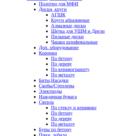
Полотно для МФИ
Диски, круги
АГШК
Круги абразивные
Алмазные диски
Щетка для УШМ и Дрели
Пильные диски
Чашки шлифовальные
Доп. оборудование
Коронки
По бетону
По дереву
По керамограниту
По металлу
Биты,Насадки
Скобы/Степлеры
Электроды
Наждачная бумага
Сверла
По стеклу и керамике
По бетону
По дереву
По металлу
Буры по бетону
Пики, зубила