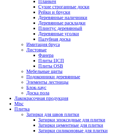
Планкен
Сухие строганные доски
Рейки и бруски
Деревянные наличники
Деревянные раскладки
Плинтус деревянный
Деревянные уголки
Палубная доска
Имитация бруса
Листовые
Фанера
Плиты ЦСП
Плиты OSB
Мебельные щиты
Подоконники деревянные
Элементы лестницы
Блок-хаус
Доска пола
Лакокрасочная продукция
Misc
Плитка
Затирки для швов плитки
Затирки эпоксидные для плитки
Затирки цементные для плитки
Затирки силиконовые для плитки