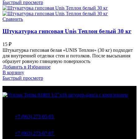
Быстрый просмотр
Сравнить
Штукатурка гипсовая Unis Теплон белый 30 кг
15
₽
Штукатурка гипсовая белая «UNIS Теплон» (30 кг) подходит
для внутренней отделки стен и потолков. После высыхания
образует ровную глянцевую поверхность
Добавить в Избранное
В корзину
Быстрый просмотр
МО Домодедовский р-н Мкр. Барыбино ул. 1-Я
Вокзальная д.5А
+7 (963) 273-05-05
МО Домодедовский р-н Мкр. Барыбино ул. 1-Я
Вокзальная д.18
+7 (963) 273-07-07
МО Домодедово мкр Белые столбы ул. Щебанцево, дом