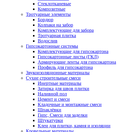
Стеклотканевые
Композитные
Тротуарные элементы
Бордюр
Колпаки на забор
Комплектующие для забора
Тротуарная плитка
Водослив
Гипсокартонные системы
Комплектующие для гипсокартона
Гипсокартонные листы (ГКЛ)
Армирующие ленты для гипсокартона
Профиль для гипсокартона
Звукоизоляционные материалы
Сухие строительные смеси
Инертные материалы
Затирка для швов плитки
Наливной пол
Цемент и смеси
Кладочные и монтажные смеси
Шпаклёвки
Гипс, Смеси для заделки
Штукатурки
Клеи для плитки, камня и изоляции
Кровельные материалы