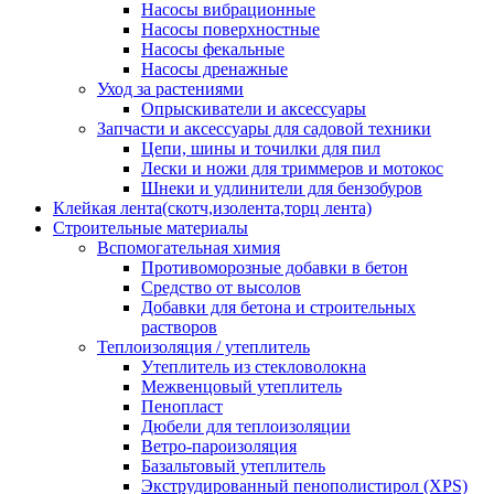
Насосы вибрационные
Насосы поверхностные
Насосы фекальные
Насосы дренажные
Уход за растениями
Опрыскиватели и аксессуары
Запчасти и аксессуары для садовой техники
Цепи, шины и точилки для пил
Лески и ножи для триммеров и мотокос
Шнеки и удлинители для бензобуров
Клейкая лента(скотч,изолента,торц лента)
Строительные материалы
Вспомогательная химия
Противоморозные добавки в бетон
Средство от высолов
Добавки для бетона и строительных
растворов
Теплоизоляция / утеплитель
Утеплитель из стекловолокна
Межвенцовый утеплитель
Пенопласт
Дюбели для теплоизоляции
Ветро-пароизоляция
Базальтовый утеплитель
Экструдированный пенополистирол (XPS)