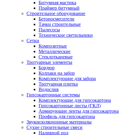
Битумная мастика
Праймер битумный
Строительное оборудование
Бетоносмесители
Тачки строительные
Пылесосы
Технические светильники
Сетки
Композитные
Металлические
Стеклотканевые
Тротуарные элементы
Бордюр
Колпаки на забор
Комплектующие для забора
Тротуарная плитка
Водослив
Гипсокартонные системы
Комплектующие для гипсокартона
Гипсокартонные листы (ГКЛ)
Армирующие ленты для гипсокартона
Профиль для гипсокартона
Звукоизоляционные материалы
Сухие строительные смеси
Наливной пол