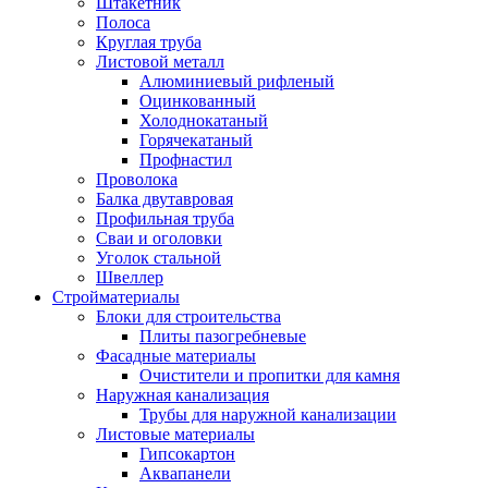
Штакетник
Полоса
Круглая труба
Листовой металл
Алюминиевый рифленый
Оцинкованный
Холоднокатаный
Горячекатаный
Профнастил
Проволока
Балка двутавровая
Профильная труба
Сваи и оголовки
Уголок стальной
Швеллер
Стройматериалы
Блоки для строительства
Плиты пазогребневые
Фасадные материалы
Очистители и пропитки для камня
Наружная канализация
Трубы для наружной канализации
Листовые материалы
Гипсокартон
Аквапанели