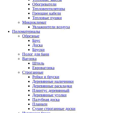
Обогреватели
Тепловентиляторы
Греющие кабели
Тепловые пушки
Микроклимат
Увлажнители воздуха
Пиломатериалы
Обрезные
Брус
Доска
Бруски
Полог для бани
Вагонка
Штиль
Евровагонка
Строганные
Рейки и бруски
Деревянные наличники
Деревянные раскладки
Плинтус деревянный
Деревянные уголки
Палубная доска
Планкен
Сухие строганные доски