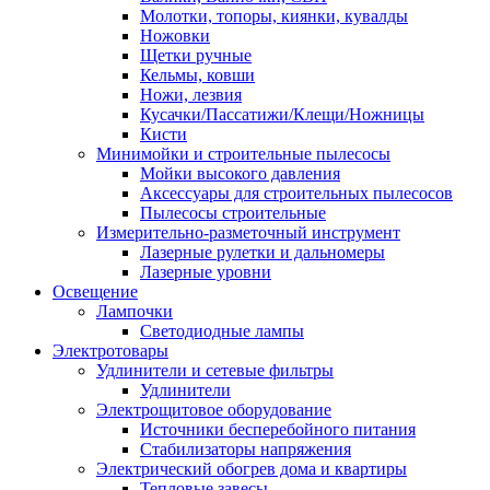
Молотки, топоры, киянки, кувалды
Ножовки
Щетки ручные
Кельмы, ковши
Ножи, лезвия
Кусачки/Пассатижи/Клещи/Ножницы
Кисти
Минимойки и строительные пылесосы
Мойки высокого давления
Аксессуары для строительных пылесосов
Пылесосы строительные
Измерительно-разметочный инструмент
Лазерные рулетки и дальномеры
Лазерные уровни
Освещение
Лампочки
Светодиодные лампы
Электротовары
Удлинители и сетевые фильтры
Удлинители
Электрощитовое оборудование
Источники бесперебойного питания
Стабилизаторы напряжения
Электрический обогрев дома и квартиры
Тепловые завесы