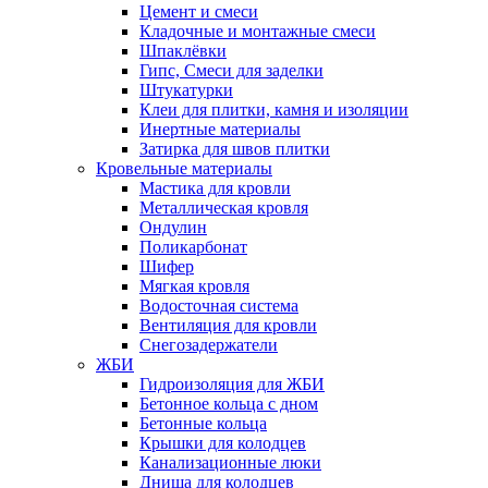
Цемент и смеси
Кладочные и монтажные смеси
Шпаклёвки
Гипс, Смеси для заделки
Штукатурки
Клеи для плитки, камня и изоляции
Инертные материалы
Затирка для швов плитки
Кровельные материалы
Мастика для кровли
Металлическая кровля
Ондулин
Поликарбонат
Шифер
Мягкая кровля
Водосточная система
Вентиляция для кровли
Снегозадержатели
ЖБИ
Гидроизоляция для ЖБИ
Бетонное кольца с дном
Бетонные кольца
Крышки для колодцев
Канализационные люки
Днища для колодцев