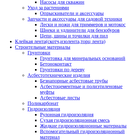
Насосы для скважин
Уход за растениями
Опрыскиватели и аксессуары
Запчасти и аксессуары для садовой техники
Лески и ножи для триммеров и мотокос
Шнеки и удлинители для бензобуров
Цепи, шины и точилки для пил
Клейкая лента(скотч,изолента,торц лента)
Строительные материалы
Грунтовки
Грунтовка для минеральных оснований
Бетоноконтакт
Грунтовки по дереву
Асбестотехнические изделия
Безнапорные асбестовые трубы
Асбестоцементные и полиэтиленовые
муфты
Асбестовые листы
Поликарбонат
Гидроизоляция
Рулонная гидроизоляция
Сухая гидроизоляционная смесь
Жидкие гидроизоляционные материалы
Вспомогательный гидроизоляционный
материал