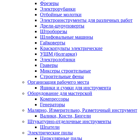
Фрезеры
Электрорубанки
Отбойные молотки
Электроинструменты для различных работ
Дрели-шуруповерты
Штроборезы
Шлифовальные машины
Гайковерты
Краскопульты электрические
УШМ (болгарки)
Электролобзики
Граверы
Миксеры строительные
Строительные фены
Организация рабочего места
Ящики и сумки для инструмента
Оборудование для мастерской
Компрессоры
Генераторы
Малярно, Измерительно, Разметочный инструмент
Валики, Кисти, Бюгели
Штукатурно-отделочные инструменты
Шпатели
Электрические пилы
Циркулярные пилы