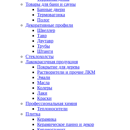
Товары для бани и сауны
Банные двери
Термовагонка
Полог
Декоративные профили
Швеллер
Тавр
Двутавр
Трубы
Штанги
Стеклохолсты
Лакокрасочная продукция
Покрытие для дерева
Растворители и прочие ЛКМ
Эмали
Масла
Колеры
Лаки
Краски
Профессиональная химия
Теплоносители
Плитка
Керамика
Керамическое панно и декор
Керамогранит