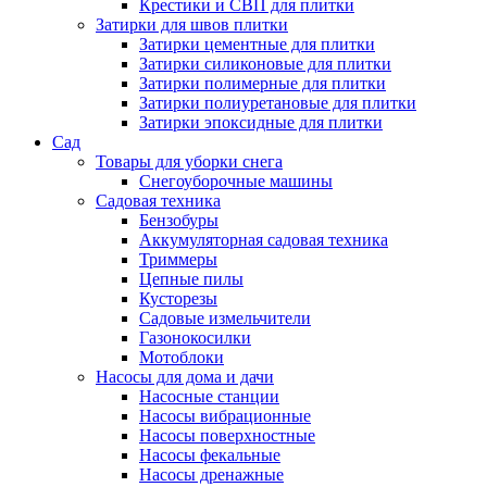
Крестики и СВП для плитки
Затирки для швов плитки
Затирки цементные для плитки
Затирки силиконовые для плитки
Затирки полимерные для плитки
Затирки полиуретановые для плитки
Затирки эпоксидные для плитки
Сад
Товары для уборки снега
Снегоуборочные машины
Садовая техника
Бензобуры
Аккумуляторная садовая техника
Триммеры
Цепные пилы
Кусторезы
Садовые измельчители
Газонокосилки
Мотоблоки
Насосы для дома и дачи
Насосные станции
Насосы вибрационные
Насосы поверхностные
Насосы фекальные
Насосы дренажные