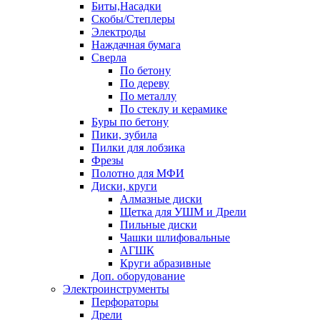
Биты,Насадки
Скобы/Степлеры
Электроды
Наждачная бумага
Сверла
По бетону
По дереву
По металлу
По стеклу и керамике
Буры по бетону
Пики, зубила
Пилки для лобзика
Фрезы
Полотно для МФИ
Диски, круги
Алмазные диски
Щетка для УШМ и Дрели
Пильные диски
Чашки шлифовальные
АГШК
Круги абразивные
Доп. оборудование
Электроинструменты
Перфораторы
Дрели