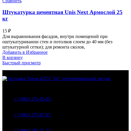
Сравнить
Штукатурка цементная Unis Next Армослой 25
кг
15
₽
Для выравнивания фасадов, внутри помещений при
оштукатуривании стен и потолков слоем до 40 мм (без
штукатурной сетки); для ремонта сколов,
Добавить в Избранное
В корзину
Быстрый просмотр
МО Домодедовский р-н Мкр. Барыбино ул. 1-Я
Вокзальная д.5А
+7 (963) 273-05-05
МО Домодедовский р-н Мкр. Барыбино ул. 1-Я
Вокзальная д.18
+7 (963) 273-07-07
МО Домодедово мкр Белые столбы ул. Щебанцево, дом
86
+7 (964) 703-77-22