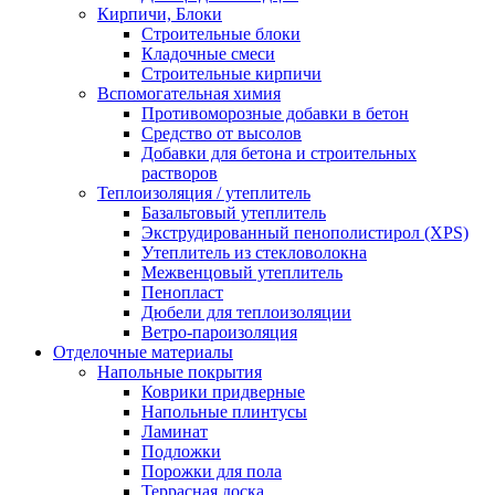
Кирпичи, Блоки
Строительные блоки
Кладочные смеси
Строительные кирпичи
Вспомогательная химия
Противоморозные добавки в бетон
Средство от высолов
Добавки для бетона и строительных
растворов
Теплоизоляция / утеплитель
Базальтовый утеплитель
Экструдированный пенополистирол (XPS)
Утеплитель из стекловолокна
Межвенцовый утеплитель
Пенопласт
Дюбели для теплоизоляции
Ветро-пароизоляция
Отделочные материалы
Напольные покрытия
Коврики придверные
Напольные плинтусы
Ламинат
Подложки
Порожки для пола
Террасная доска