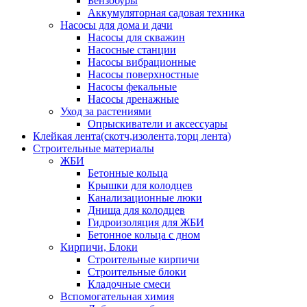
Бензобуры
Аккумуляторная садовая техника
Насосы для дома и дачи
Насосы для скважин
Насосные станции
Насосы вибрационные
Насосы поверхностные
Насосы фекальные
Насосы дренажные
Уход за растениями
Опрыскиватели и аксессуары
Клейкая лента(скотч,изолента,торц лента)
Строительные материалы
ЖБИ
Бетонные кольца
Крышки для колодцев
Канализационные люки
Днища для колодцев
Гидроизоляция для ЖБИ
Бетонное кольца с дном
Кирпичи, Блоки
Строительные кирпичи
Строительные блоки
Кладочные смеси
Вспомогательная химия