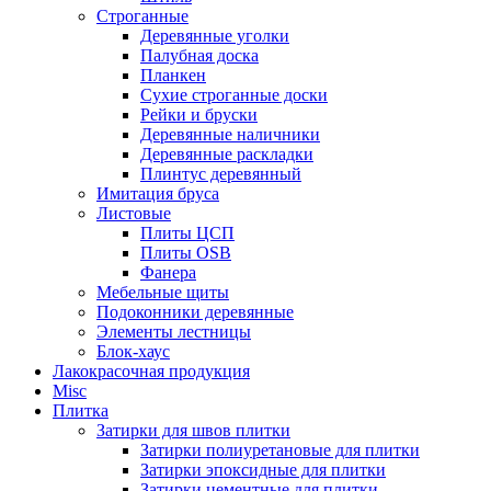
Строганные
Деревянные уголки
Палубная доска
Планкен
Сухие строганные доски
Рейки и бруски
Деревянные наличники
Деревянные раскладки
Плинтус деревянный
Имитация бруса
Листовые
Плиты ЦСП
Плиты OSB
Фанера
Мебельные щиты
Подоконники деревянные
Элементы лестницы
Блок-хаус
Лакокрасочная продукция
Misc
Плитка
Затирки для швов плитки
Затирки полиуретановые для плитки
Затирки эпоксидные для плитки
Затирки цементные для плитки