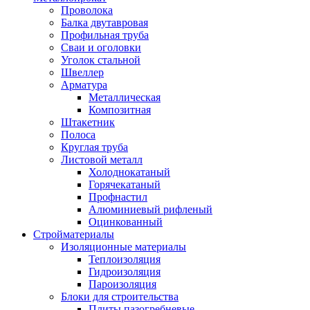
Проволока
Балка двутавровая
Профильная труба
Сваи и оголовки
Уголок стальной
Швеллер
Арматура
Металлическая
Композитная
Штакетник
Полоса
Круглая труба
Листовой металл
Холоднокатаный
Горячекатаный
Профнастил
Алюминиевый рифленый
Оцинкованный
Стройматериалы
Изоляционные материалы
Теплоизоляция
Гидроизоляция
Пароизоляция
Блоки для строительства
Плиты пазогребневые