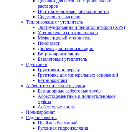
Добавки для бетона и строительных
растворов
Противоморозные добавки в бетон
Средство от высолов
Теплоизоляция / утеплитель
Экструдированный пенополистирол (XPS)
Утеплитель из стекловолокна
Межвенцовый утеплитель
Пенопласт
Дюбели для теплоизоляции
Ветро-пароизоляция
Базальтовый утеплитель
Грунтовки
Грунтовки по дереву
Грунтовка для минеральных оснований
Бетоноконтакт
Асбестотехнические изделия
Безнапорные асбестовые трубы
Асбестоцементные и полиэтиленовые
муфты
Асбестовые листы
Поликарбонат
Гидроизоляция
Праймер битумный
Рулонная гидроизоляция