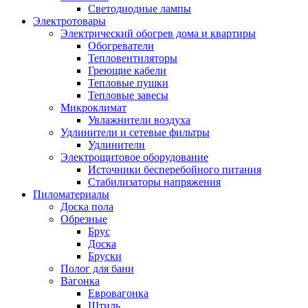
Светодиодные лампы
Электротовары
Электрический обогрев дома и квартиры
Обогреватели
Тепловентиляторы
Греющие кабели
Тепловые пушки
Тепловые завесы
Микроклимат
Увлажнители воздуха
Удлинители и сетевые фильтры
Удлинители
Электрощитовое оборудование
Источники бесперебойного питания
Стабилизаторы напряжения
Пиломатериалы
Доска пола
Обрезные
Брус
Доска
Бруски
Полог для бани
Вагонка
Евровагонка
Штиль