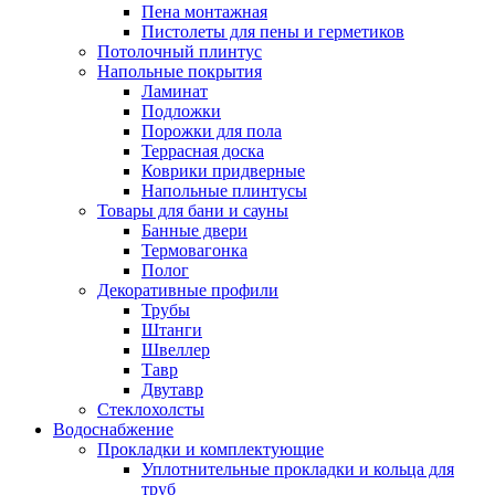
Пена монтажная
Пистолеты для пены и герметиков
Потолочный плинтус
Напольные покрытия
Ламинат
Подложки
Порожки для пола
Террасная доска
Коврики придверные
Напольные плинтусы
Товары для бани и сауны
Банные двери
Термовагонка
Полог
Декоративные профили
Трубы
Штанги
Швеллер
Тавр
Двутавр
Стеклохолсты
Водоснабжение
Прокладки и комплектующие
Уплотнительные прокладки и кольца для
труб