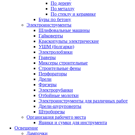
По дереву
По металлу
По стеклу и керамике
Буры по бетону
Электроинструменты
Шлифовальные машины
Гайковерты
Краскопульты электрические
УШМ (болгарки)
Электролобзики
Граверы
Миксеры строительные
Строительные фены
Перфораторы
Дрели
Фрезеры
Электрорубанки
Отбойные молотки
Электроинструменты для различных работ
Дрели-шуруповерты
Штроборезы
Организация рабочего места
Ящики и сумки для инструмента
Освещение
Лампочки