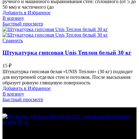
ручного и машинного выравнивания стен: сплошного (от 5 до
50 мм) и частичного (до
Добавить в Избранное
В корзину
Быстрый просмотр
Сравнить
Штукатурка гипсовая Unis Теплон белый 30 кг
15
₽
Штукатурка гипсовая белая «UNIS Теплон» (30 кг) подходит
для внутренней отделки стен и потолков. После высыхания
образует ровную глянцевую поверхность
Добавить в Избранное
В корзину
Быстрый просмотр
МО Домодедовский р-н Мкр. Барыбино ул. 1-Я
Вокзальная д.5А