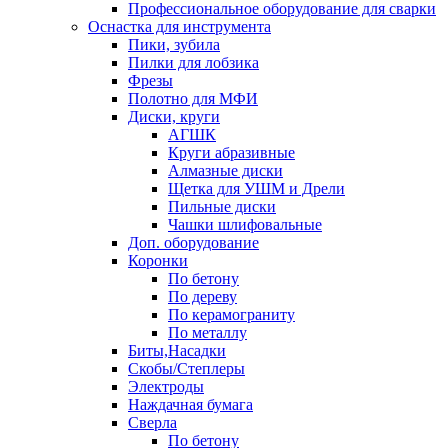
Профессиональное оборудование для сварки
Оснастка для инструмента
Пики, зубила
Пилки для лобзика
Фрезы
Полотно для МФИ
Диски, круги
АГШК
Круги абразивные
Алмазные диски
Щетка для УШМ и Дрели
Пильные диски
Чашки шлифовальные
Доп. оборудование
Коронки
По бетону
По дереву
По керамограниту
По металлу
Биты,Насадки
Скобы/Степлеры
Электроды
Наждачная бумага
Сверла
По бетону