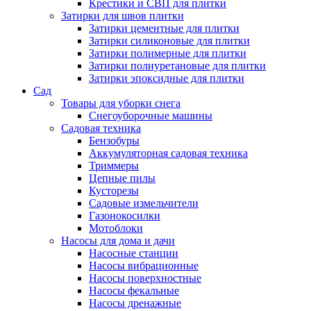
Крестики и СВП для плитки
Затирки для швов плитки
Затирки цементные для плитки
Затирки силиконовые для плитки
Затирки полимерные для плитки
Затирки полиуретановые для плитки
Затирки эпоксидные для плитки
Сад
Товары для уборки снега
Снегоуборочные машины
Садовая техника
Бензобуры
Аккумуляторная садовая техника
Триммеры
Цепные пилы
Кусторезы
Садовые измельчители
Газонокосилки
Мотоблоки
Насосы для дома и дачи
Насосные станции
Насосы вибрационные
Насосы поверхностные
Насосы фекальные
Насосы дренажные