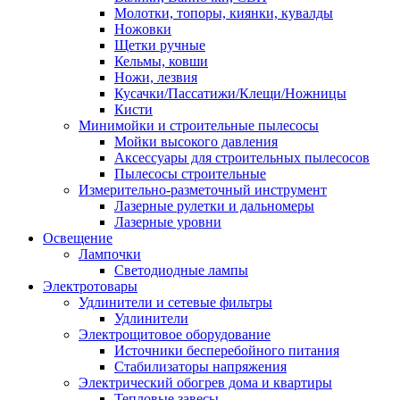
Молотки, топоры, киянки, кувалды
Ножовки
Щетки ручные
Кельмы, ковши
Ножи, лезвия
Кусачки/Пассатижи/Клещи/Ножницы
Кисти
Минимойки и строительные пылесосы
Мойки высокого давления
Аксессуары для строительных пылесосов
Пылесосы строительные
Измерительно-разметочный инструмент
Лазерные рулетки и дальномеры
Лазерные уровни
Освещение
Лампочки
Светодиодные лампы
Электротовары
Удлинители и сетевые фильтры
Удлинители
Электрощитовое оборудование
Источники бесперебойного питания
Стабилизаторы напряжения
Электрический обогрев дома и квартиры
Тепловые завесы