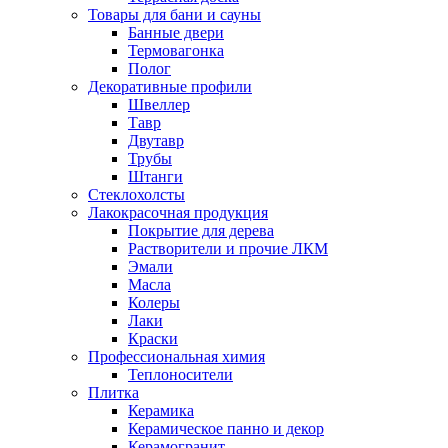
Товары для бани и сауны
Банные двери
Термовагонка
Полог
Декоративные профили
Швеллер
Тавр
Двутавр
Трубы
Штанги
Стеклохолсты
Лакокрасочная продукция
Покрытие для дерева
Растворители и прочие ЛКМ
Эмали
Масла
Колеры
Лаки
Краски
Профессиональная химия
Теплоносители
Плитка
Керамика
Керамическое панно и декор
Керамогранит