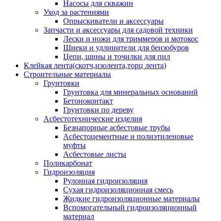
Насосы для скважин
Уход за растениями
Опрыскиватели и аксессуары
Запчасти и аксессуары для садовой техники
Лески и ножи для триммеров и мотокос
Шнеки и удлинители для бензобуров
Цепи, шины и точилки для пил
Клейкая лента(скотч,изолента,торц лента)
Строительные материалы
Грунтовки
Грунтовка для минеральных оснований
Бетоноконтакт
Грунтовки по дереву
Асбестотехнические изделия
Безнапорные асбестовые трубы
Асбестоцементные и полиэтиленовые
муфты
Асбестовые листы
Поликарбонат
Гидроизоляция
Рулонная гидроизоляция
Сухая гидроизоляционная смесь
Жидкие гидроизоляционные материалы
Вспомогательный гидроизоляционный
материал