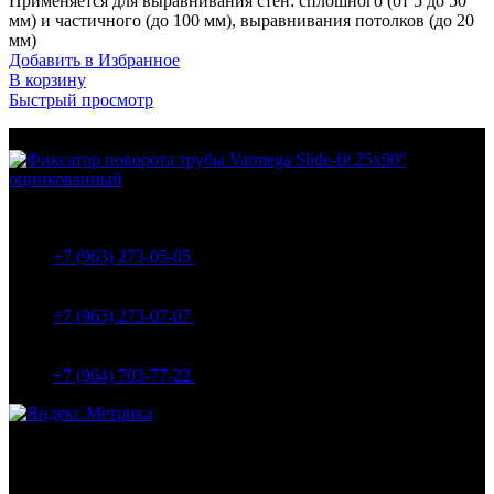
Применяется для выравнивания стен: сплошного (от 5 до 50
мм) и частичного (до 100 мм), выравнивания потолков (до 20
мм)
Добавить в Избранное
В корзину
Быстрый просмотр
МО Домодедовский р-н Мкр. Барыбино ул. 1-Я
Вокзальная д.5А
+7 (963) 273-05-05
МО Домодедовский р-н Мкр. Барыбино ул. 1-Я
Вокзальная д.18
+7 (963) 273-07-07
МО Домодедово мкр Белые столбы ул. Щебанцево, дом
86
+7 (964) 703-77-22
Навигация