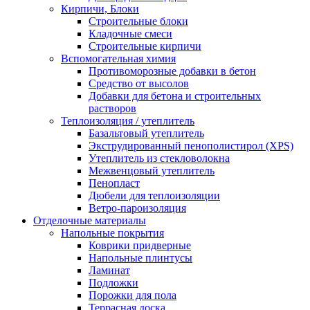
Кирпичи, Блоки
Строительные блоки
Кладочные смеси
Строительные кирпичи
Вспомогательная химия
Противоморозные добавки в бетон
Средство от высолов
Добавки для бетона и строительных
растворов
Теплоизоляция / утеплитель
Базальтовый утеплитель
Экструдированный пенополистирол (XPS)
Утеплитель из стекловолокна
Межвенцовый утеплитель
Пенопласт
Дюбели для теплоизоляции
Ветро-пароизоляция
Отделочные материалы
Напольные покрытия
Коврики придверные
Напольные плинтусы
Ламинат
Подложки
Порожки для пола
Террасная доска