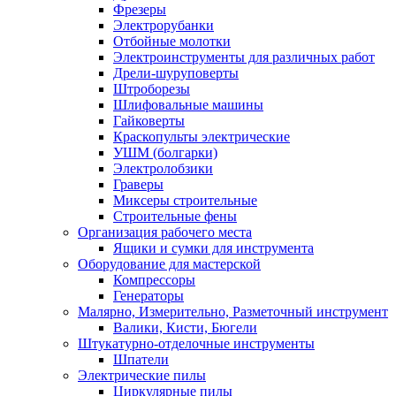
Фрезеры
Электрорубанки
Отбойные молотки
Электроинструменты для различных работ
Дрели-шуруповерты
Штроборезы
Шлифовальные машины
Гайковерты
Краскопульты электрические
УШМ (болгарки)
Электролобзики
Граверы
Миксеры строительные
Строительные фены
Организация рабочего места
Ящики и сумки для инструмента
Оборудование для мастерской
Компрессоры
Генераторы
Малярно, Измерительно, Разметочный инструмент
Валики, Кисти, Бюгели
Штукатурно-отделочные инструменты
Шпатели
Электрические пилы
Циркулярные пилы