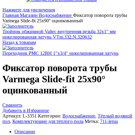
Нажмите для увеличения
Главная
Магазин
Водоснабжение
Фиксатор поворота трубы
Varmega Slide-fit 25х90° оцинкованный
Тройник обжимной Valtec внутренняя резьба 32х1" мм
никелированная латунь VTm.332.N.320632
Назад к товарам
Переходник РМС 12BH 1"x3/4" никелированная латунь
Фиксатор поворота трубы
Varmega Slide-fit 25х90°
оцинкованный
Сравнить
Добавить в Избранное
Артикул:
L-3351
Категории:
Водоснабжение
,
Тёплый водяной
пол
,
Комплектующие для тёплого пола
Метка:
711-lerua
Описание