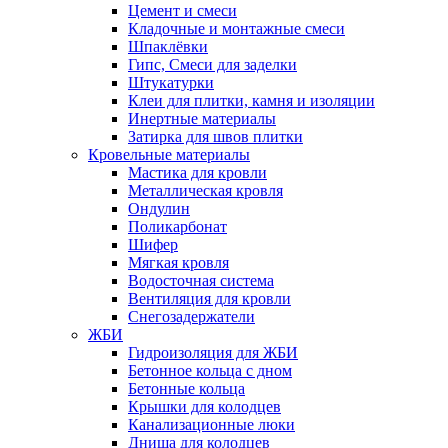
Цемент и смеси
Кладочные и монтажные смеси
Шпаклёвки
Гипс, Смеси для заделки
Штукатурки
Клеи для плитки, камня и изоляции
Инертные материалы
Затирка для швов плитки
Кровельные материалы
Мастика для кровли
Металлическая кровля
Ондулин
Поликарбонат
Шифер
Мягкая кровля
Водосточная система
Вентиляция для кровли
Снегозадержатели
ЖБИ
Гидроизоляция для ЖБИ
Бетонное кольца с дном
Бетонные кольца
Крышки для колодцев
Канализационные люки
Днища для колодцев