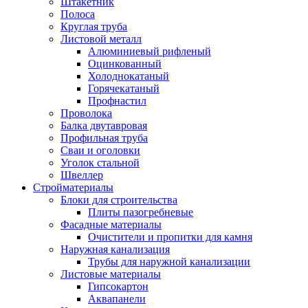
Штакетник
Полоса
Круглая труба
Листовой металл
Алюминиевый рифленый
Оцинкованный
Холоднокатаный
Горячекатаный
Профнастил
Проволока
Балка двутавровая
Профильная труба
Сваи и оголовки
Уголок стальной
Швеллер
Стройматериалы
Блоки для строительства
Плиты пазогребневые
Фасадные материалы
Очистители и пропитки для камня
Наружная канализация
Трубы для наружной канализации
Листовые материалы
Гипсокартон
Аквапанели