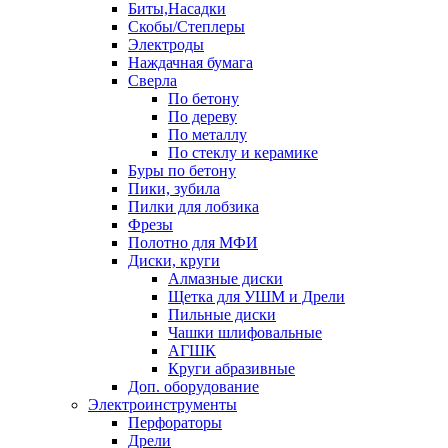
Биты,Насадки
Скобы/Степлеры
Электроды
Наждачная бумага
Сверла
По бетону
По дереву
По металлу
По стеклу и керамике
Буры по бетону
Пики, зубила
Пилки для лобзика
Фрезы
Полотно для МФИ
Диски, круги
Алмазные диски
Щетка для УШМ и Дрели
Пильные диски
Чашки шлифовальные
АГШК
Круги абразивные
Доп. оборудование
Электроинструменты
Перфораторы
Дрели