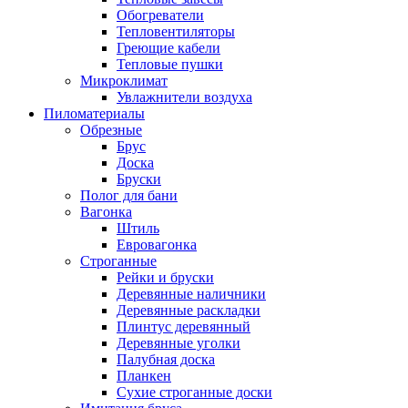
Обогреватели
Тепловентиляторы
Греющие кабели
Тепловые пушки
Микроклимат
Увлажнители воздуха
Пиломатериалы
Обрезные
Брус
Доска
Бруски
Полог для бани
Вагонка
Штиль
Евровагонка
Строганные
Рейки и бруски
Деревянные наличники
Деревянные раскладки
Плинтус деревянный
Деревянные уголки
Палубная доска
Планкен
Сухие строганные доски