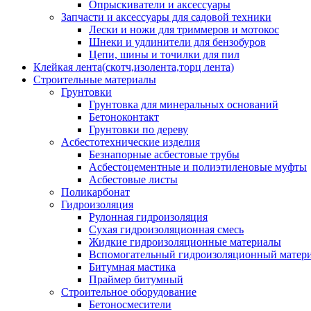
Опрыскиватели и аксессуары
Запчасти и аксессуары для садовой техники
Лески и ножи для триммеров и мотокос
Шнеки и удлинители для бензобуров
Цепи, шины и точилки для пил
Клейкая лента(скотч,изолента,торц лента)
Строительные материалы
Грунтовки
Грунтовка для минеральных оснований
Бетоноконтакт
Грунтовки по дереву
Асбестотехнические изделия
Безнапорные асбестовые трубы
Асбестоцементные и полиэтиленовые муфты
Асбестовые листы
Поликарбонат
Гидроизоляция
Рулонная гидроизоляция
Сухая гидроизоляционная смесь
Жидкие гидроизоляционные материалы
Вспомогательный гидроизоляционный матер
Битумная мастика
Праймер битумный
Строительное оборудование
Бетоносмесители