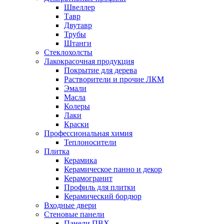
Швеллер
Тавр
Двутавр
Трубы
Штанги
Стеклохолсты
Лакокрасочная продукция
Покрытие для дерева
Растворители и прочие ЛКМ
Эмали
Масла
Колеры
Лаки
Краски
Профессиональная химия
Теплоносители
Плитка
Керамика
Керамическое панно и декор
Керамогранит
Профиль для плитки
Керамический бордюр
Входные двери
Стеновые панели
Панели ПВХ