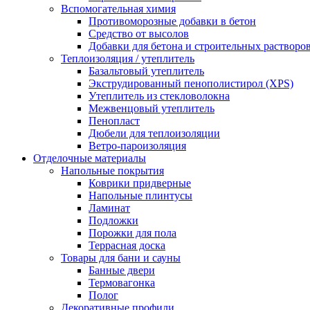
Вспомогательная химия
Противоморозные добавки в бетон
Средство от высолов
Добавки для бетона и строительных растворо
Теплоизоляция / утеплитель
Базальтовый утеплитель
Экструдированный пенополистирол (XPS)
Утеплитель из стекловолокна
Межвенцовый утеплитель
Пенопласт
Дюбели для теплоизоляции
Ветро-пароизоляция
Отделочные материалы
Напольные покрытия
Коврики придверные
Напольные плинтусы
Ламинат
Подложки
Порожки для пола
Террасная доска
Товары для бани и сауны
Банные двери
Термовагонка
Полог
Декоративные профили