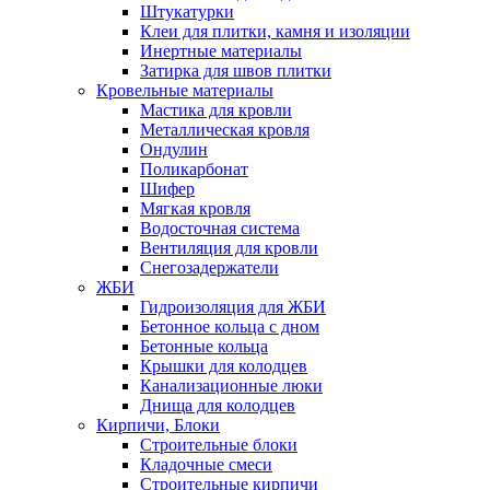
Штукатурки
Клеи для плитки, камня и изоляции
Инертные материалы
Затирка для швов плитки
Кровельные материалы
Мастика для кровли
Металлическая кровля
Ондулин
Поликарбонат
Шифер
Мягкая кровля
Водосточная система
Вентиляция для кровли
Снегозадержатели
ЖБИ
Гидроизоляция для ЖБИ
Бетонное кольца с дном
Бетонные кольца
Крышки для колодцев
Канализационные люки
Днища для колодцев
Кирпичи, Блоки
Строительные блоки
Кладочные смеси
Строительные кирпичи