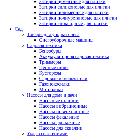
Затирки цементные для плитки
Затирки силиконовые для плитки
Затирки полимерные для плитки
Затирки полиуретановые для плитки
Затирки эпоксидные для плитки
Сад
Товары для уборки снега
Снегоуборочные машины
Садовая техника
Бензобуры
Аккумуляторная садовая техника
Триммеры
Цепные пилы
Кусторезы
Садовые измельчители
Газонокосилки
Мотоблоки
Насосы для дома и дачи
Насосные станции
Насосы вибрационные
Насосы поверхностные
Насосы фекальные
Насосы дренажные
Насосы для скважин
Уход за растениями