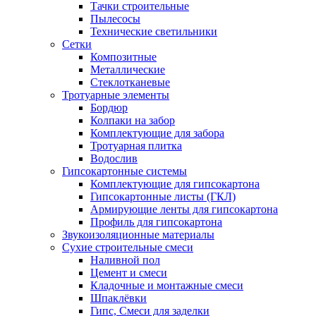
Тачки строительные
Пылесосы
Технические светильники
Сетки
Композитные
Металлические
Стеклотканевые
Тротуарные элементы
Бордюр
Колпаки на забор
Комплектующие для забора
Тротуарная плитка
Водослив
Гипсокартонные системы
Комплектующие для гипсокартона
Гипсокартонные листы (ГКЛ)
Армирующие ленты для гипсокартона
Профиль для гипсокартона
Звукоизоляционные материалы
Сухие строительные смеси
Наливной пол
Цемент и смеси
Кладочные и монтажные смеси
Шпаклёвки
Гипс, Смеси для заделки