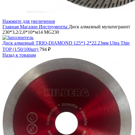
Нажмите для увеличения
Главная
Магазин
Инструменты
Диск алмазный мультигранит
230*3,2/2,0*10*м14 MG230
Диск алмазный TRIO-DIAMOND 125*1,2*22.23мм Ultra Thin
TOP (1/50/100шт)
794
₽
Назад к товарам