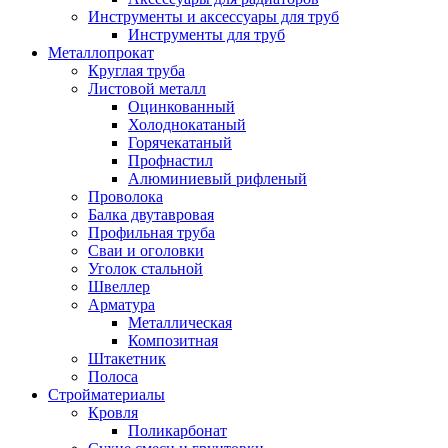
Инструменты и аксессуары для труб
Инструменты для труб
Металлопрокат
Круглая труба
Листовой металл
Оцинкованный
Холоднокатаный
Горячекатаный
Профнастил
Алюминиевый рифленый
Проволока
Балка двутавровая
Профильная труба
Сваи и оголовки
Уголок стальной
Швеллер
Арматура
Металлическая
Композитная
Штакетник
Полоса
Стройматериалы
Кровля
Поликарбонат