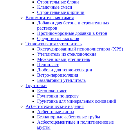
Строительные блоки
Кладочные смеси
Строительные кирпичи
Вспомогательная химия
Добавки для бетона и строительных
растворов
Противоморозные добавки в бетон
Средство от высолов
Теплоизоляция / утеплитель
Экструдированный пенополистирол (XPS)
Утеплитель из стекловолокна
Межвенцовый утеплитель
Пенопласт
Дюбели для теплоизоляции
Ветро-пароизоляция
Базальтовый утеплитель
Грунтовки
Бетоноконтакт
Грунтовки по дереву
Грунтовка для минеральных оснований
Асбестотехнические изделия
Асбестовые листы
Безнапорные асбестовые трубы
Асбестоцементные и полиэтиленовые
муфты