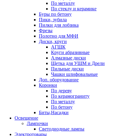
По металлу
По стеклу и керамике
Буры по бетону
Пики, зубила
Пилки для лобзика
Фрезы
Полотно для МФИ
Диски, круги
АГШК
Круги абразивные
Алмазные диски
Щетка для УШМ и Дрели
Пильные диски
Чашки шлифовальные
Доп. оборудование
Коронки
По дереву
По керамограниту
По металлу
По бетону
Биты,Насадки
Освещение
Лампочки
Светодиодные лампы
Электротовары