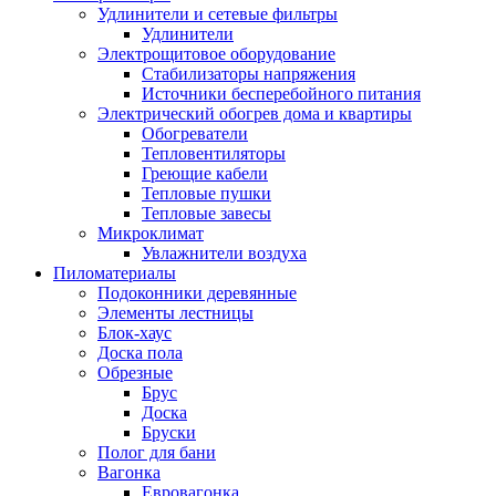
Удлинители и сетевые фильтры
Удлинители
Электрощитовое оборудование
Стабилизаторы напряжения
Источники бесперебойного питания
Электрический обогрев дома и квартиры
Обогреватели
Тепловентиляторы
Греющие кабели
Тепловые пушки
Тепловые завесы
Микроклимат
Увлажнители воздуха
Пиломатериалы
Подоконники деревянные
Элементы лестницы
Блок-хаус
Доска пола
Обрезные
Брус
Доска
Бруски
Полог для бани
Вагонка
Евровагонка