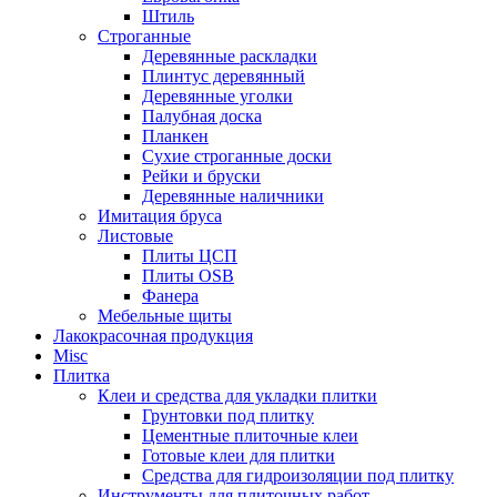
Штиль
Строганные
Деревянные раскладки
Плинтус деревянный
Деревянные уголки
Палубная доска
Планкен
Сухие строганные доски
Рейки и бруски
Деревянные наличники
Имитация бруса
Листовые
Плиты ЦСП
Плиты OSB
Фанера
Мебельные щиты
Лакокрасочная продукция
Misc
Плитка
Клеи и средства для укладки плитки
Грунтовки под плитку
Цементные плиточные клеи
Готовые клеи для плитки
Средства для гидроизоляции под плитку
Инструменты для плиточных работ