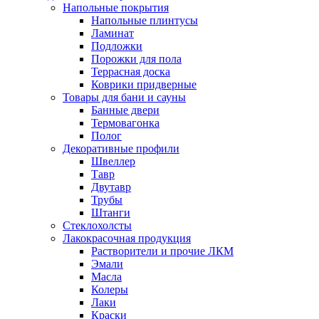
Напольные покрытия
Напольные плинтусы
Ламинат
Подложки
Порожки для пола
Террасная доска
Коврики придверные
Товары для бани и сауны
Банные двери
Термовагонка
Полог
Декоративные профили
Швеллер
Тавр
Двутавр
Трубы
Штанги
Стеклохолсты
Лакокрасочная продукция
Растворители и прочие ЛКМ
Эмали
Масла
Колеры
Лаки
Краски