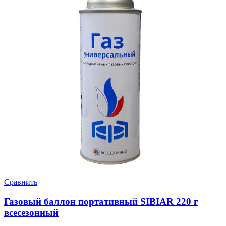
Сравнить
Газовый баллон портативный SIBIAR 220 г
всесезонный