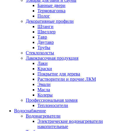
Товары для бани и сауны
Банные двери
Термовагонка
Полог
Декоративные профили
Штанги
Швеллер
Тавр
Двутавр
Трубы
Стеклохолсты
Лакокрасочная продукция
Лаки
Краски
Покрытие для дерева
Растворители и прочие ЛКМ
Эмали
Масла
Колеры
Профессиональная химия
Теплоносители
Водоснабжение
Водонагреватели
Электрические водонагреватели
накопительные