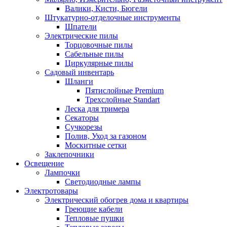
Валики, Кисти, Бюгели
Штукатурно-отделочные инструменты
Шпатели
Электрические пилы
Торцовочные пилы
Сабельные пилы
Циркулярные пилы
Садовый инвентарь
Шланги
Пятислойные Premium
Трехслойные Standart
Леска для тримера
Секаторы
Сучкорезы
Полив, Уход за газоном
Москитные сетки
Заклепочники
Освещение
Лампочки
Светодиодные лампы
Электротовары
Электрический обогрев дома и квартиры
Греющие кабели
Тепловые пушки