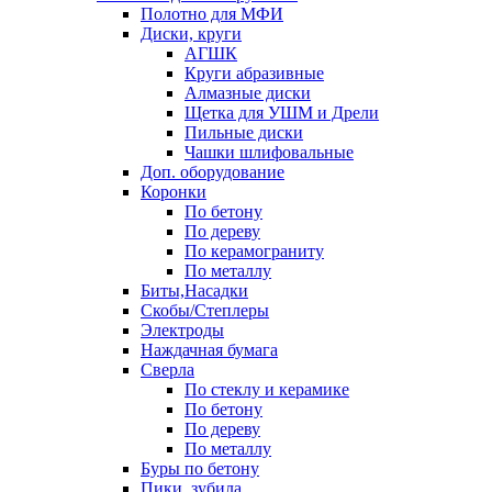
Полотно для МФИ
Диски, круги
АГШК
Круги абразивные
Алмазные диски
Щетка для УШМ и Дрели
Пильные диски
Чашки шлифовальные
Доп. оборудование
Коронки
По бетону
По дереву
По керамограниту
По металлу
Биты,Насадки
Скобы/Степлеры
Электроды
Наждачная бумага
Сверла
По стеклу и керамике
По бетону
По дереву
По металлу
Буры по бетону
Пики, зубила