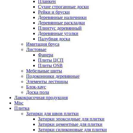
Планкен
Сухие строганные доски
Рейки и бруски
Деревянные наличники
Деревянные раскладки
Плинтус деревянный
Деревянные уголки
Палубная доска
Имитация бруса
Листовые
Фанера
Плиты ЦСП
Плиты OSB
Мебельные щиты
Подоконники деревянные
Элементы лестницы
Блок-хаус
Доска пола
Лакокрасочная продукция
Misc
Плитка
Затирки для швов плитки
Затирки эпоксидные для плитки
Затирки цементные для плитки
Затирки силиконовые для плитки