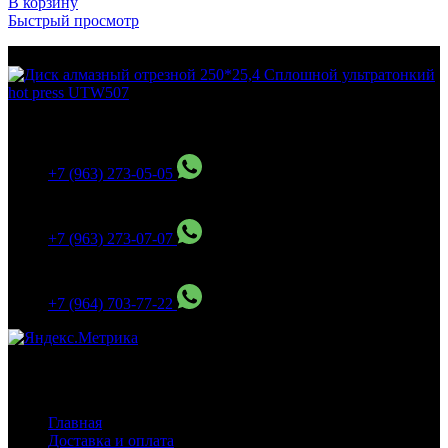
В корзину
Быстрый просмотр
МО Домодедовский р-н Мкр. Барыбино ул. 1-Я
Вокзальная д.5А
+7 (963) 273-05-05
МО Домодедовский р-н Мкр. Барыбино ул. 1-Я
Вокзальная д.18
+7 (963) 273-07-07
МО Домодедово мкр Белые столбы ул. Щебанцево, дом
86
+7 (964) 703-77-22
Навигация
Главная
Доставка и оплата