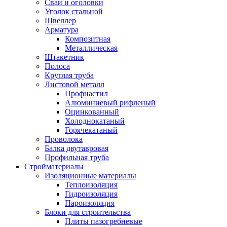
Сваи и оголовки
Уголок стальной
Швеллер
Арматура
Композитная
Металлическая
Штакетник
Полоса
Круглая труба
Листовой металл
Профнастил
Алюминиевый рифленый
Оцинкованный
Холоднокатаный
Горячекатаный
Проволока
Балка двутавровая
Профильная труба
Стройматериалы
Изоляционные материалы
Теплоизоляция
Гидроизоляция
Пароизоляция
Блоки для строительства
Плиты пазогребневые