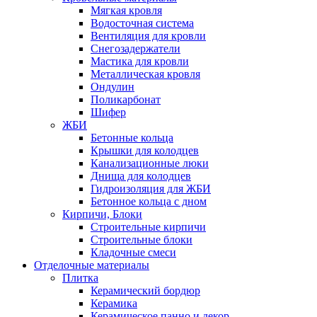
Мягкая кровля
Водосточная система
Вентиляция для кровли
Снегозадержатели
Мастика для кровли
Металлическая кровля
Ондулин
Поликарбонат
Шифер
ЖБИ
Бетонные кольца
Крышки для колодцев
Канализационные люки
Днища для колодцев
Гидроизоляция для ЖБИ
Бетонное кольца с дном
Кирпичи, Блоки
Строительные кирпичи
Строительные блоки
Кладочные смеси
Отделочные материалы
Плитка
Керамический бордюр
Керамика
Керамическое панно и декор