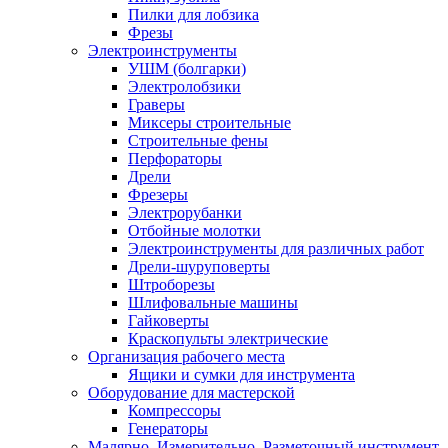
Пилки для лобзика
Фрезы
Электроинструменты
УШМ (болгарки)
Электролобзики
Граверы
Миксеры строительные
Строительные фены
Перфораторы
Дрели
Фрезеры
Электрорубанки
Отбойные молотки
Электроинструменты для различных работ
Дрели-шуруповерты
Штроборезы
Шлифовальные машины
Гайковерты
Краскопульты электрические
Организация рабочего места
Ящики и сумки для инструмента
Оборудование для мастерской
Компрессоры
Генераторы
Малярно, Измерительно, Разметочный инструмент