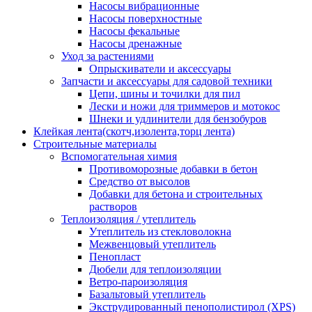
Насосы вибрационные
Насосы поверхностные
Насосы фекальные
Насосы дренажные
Уход за растениями
Опрыскиватели и аксессуары
Запчасти и аксессуары для садовой техники
Цепи, шины и точилки для пил
Лески и ножи для триммеров и мотокос
Шнеки и удлинители для бензобуров
Клейкая лента(скотч,изолента,торц лента)
Строительные материалы
Вспомогательная химия
Противоморозные добавки в бетон
Средство от высолов
Добавки для бетона и строительных
растворов
Теплоизоляция / утеплитель
Утеплитель из стекловолокна
Межвенцовый утеплитель
Пенопласт
Дюбели для теплоизоляции
Ветро-пароизоляция
Базальтовый утеплитель
Экструдированный пенополистирол (XPS)