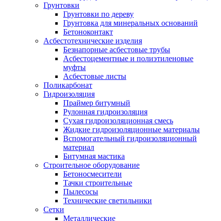
Грунтовки
Грунтовки по дереву
Грунтовка для минеральных оснований
Бетоноконтакт
Асбестотехнические изделия
Безнапорные асбестовые трубы
Асбестоцементные и полиэтиленовые
муфты
Асбестовые листы
Поликарбонат
Гидроизоляция
Праймер битумный
Рулонная гидроизоляция
Сухая гидроизоляционная смесь
Жидкие гидроизоляционные материалы
Вспомогательный гидроизоляционный
материал
Битумная мастика
Строительное оборудование
Бетоносмесители
Тачки строительные
Пылесосы
Технические светильники
Сетки
Металлические