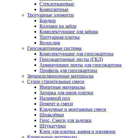
Стеклотканевые
Композитные
Тротуарные элементы
Бордюр
Колпаки на забор
Комплектующие для забора
Тротуарная плитка
Водослив
Гипсокартонные системы
Комплектующие для гипсокартона
Гипсокартонные листы (ГКЛ)
Армирующие ленты для гипсокартона
Профиль для гипсокартона
Звукоизоляционные материалы
Сухие строительные смеси
Инертные материалы
Затирка для швов плитки
Наливной пол
Цемент и смеси
Кладочные и монтажные смеси
Шпаклёвки
Гипс, Смеси для заделки
Штукатурки
Клеи для плитки, камня и изоляции
Кровельные материалы