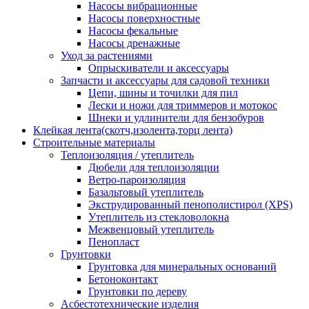
Насосы вибрационные
Насосы поверхностные
Насосы фекальные
Насосы дренажные
Уход за растениями
Опрыскиватели и аксессуары
Запчасти и аксессуары для садовой техники
Цепи, шины и точилки для пил
Лески и ножи для триммеров и мотокос
Шнеки и удлинители для бензобуров
Клейкая лента(скотч,изолента,торц лента)
Строительные материалы
Теплоизоляция / утеплитель
Дюбели для теплоизоляции
Ветро-пароизоляция
Базальтовый утеплитель
Экструдированный пенополистирол (XPS)
Утеплитель из стекловолокна
Межвенцовый утеплитель
Пенопласт
Грунтовки
Грунтовка для минеральных оснований
Бетоноконтакт
Грунтовки по дереву
Асбестотехнические изделия