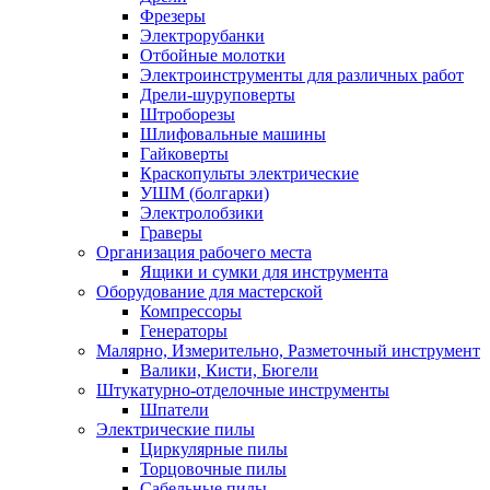
Фрезеры
Электрорубанки
Отбойные молотки
Электроинструменты для различных работ
Дрели-шуруповерты
Штроборезы
Шлифовальные машины
Гайковерты
Краскопульты электрические
УШМ (болгарки)
Электролобзики
Граверы
Организация рабочего места
Ящики и сумки для инструмента
Оборудование для мастерской
Компрессоры
Генераторы
Малярно, Измерительно, Разметочный инструмент
Валики, Кисти, Бюгели
Штукатурно-отделочные инструменты
Шпатели
Электрические пилы
Циркулярные пилы
Торцовочные пилы
Сабельные пилы