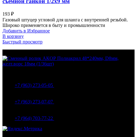
съемной гайкой 1/2х9 мм
193
₽
Газовый штуцер угловой для шланга с внутренней резьбой.
Широко применяется в быту и промышленности
Добавить в Избранное
В корзину
Быстрый просмотр
МО Домодедовский р-н Мкр. Барыбино ул. 1-Я
Вокзальная д.5А
+7 (963) 273-05-05
МО Домодедовский р-н Мкр. Барыбино ул. 1-Я
Вокзальная д.18
+7 (963) 273-07-07
МО Домодедово мкр Белые столбы ул. Щебанцево, дом
86
+7 (964) 703-77-22