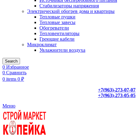
Источники бесперебойного питания
Стабилизаторы напряжения
Электрический обогрев дома и квартиры
Тепловые пушки
Тепловые завесы
Обогреватели
Тепловентиляторы
Греющие кабели
Микроклимат
Увлажнители воздуха
Search
0
Избранное
0
Сравнить
0
items
0
₽
+7(963)-273-07-07
+7(963)-273-05-05
Меню