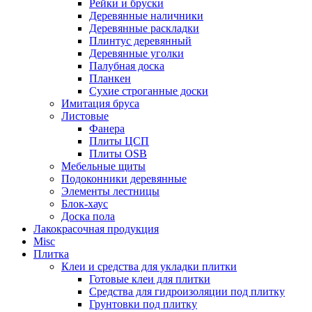
Рейки и бруски
Деревянные наличники
Деревянные раскладки
Плинтус деревянный
Деревянные уголки
Палубная доска
Планкен
Сухие строганные доски
Имитация бруса
Листовые
Фанера
Плиты ЦСП
Плиты OSB
Мебельные щиты
Подоконники деревянные
Элементы лестницы
Блок-хаус
Доска пола
Лакокрасочная продукция
Misc
Плитка
Клеи и средства для укладки плитки
Готовые клеи для плитки
Средства для гидроизоляции под плитку
Грунтовки под плитку