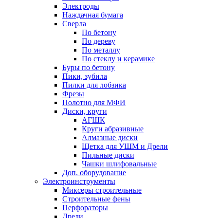
Электроды
Наждачная бумага
Сверла
По бетону
По дереву
По металлу
По стеклу и керамике
Буры по бетону
Пики, зубила
Пилки для лобзика
Фрезы
Полотно для МФИ
Диски, круги
АГШК
Круги абразивные
Алмазные диски
Щетка для УШМ и Дрели
Пильные диски
Чашки шлифовальные
Доп. оборудование
Электроинструменты
Миксеры строительные
Строительные фены
Перфораторы
Дрели