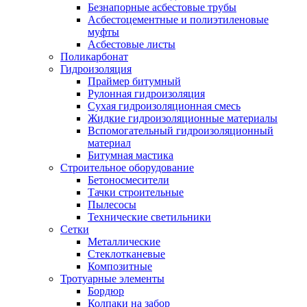
Безнапорные асбестовые трубы
Асбестоцементные и полиэтиленовые
муфты
Асбестовые листы
Поликарбонат
Гидроизоляция
Праймер битумный
Рулонная гидроизоляция
Сухая гидроизоляционная смесь
Жидкие гидроизоляционные материалы
Вспомогательный гидроизоляционный
материал
Битумная мастика
Строительное оборудование
Бетоносмесители
Тачки строительные
Пылесосы
Технические светильники
Сетки
Металлические
Стеклотканевые
Композитные
Тротуарные элементы
Бордюр
Колпаки на забор