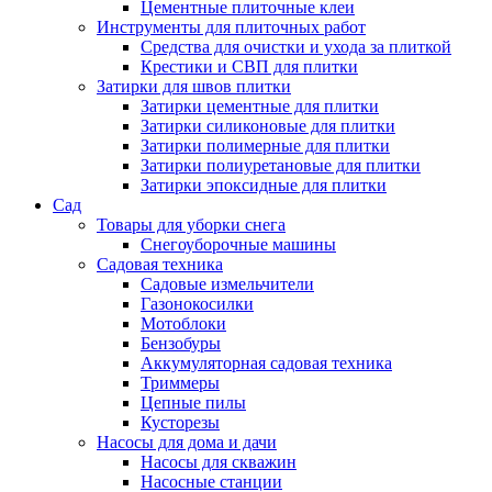
Цементные плиточные клеи
Инструменты для плиточных работ
Средства для очистки и ухода за плиткой
Крестики и СВП для плитки
Затирки для швов плитки
Затирки цементные для плитки
Затирки силиконовые для плитки
Затирки полимерные для плитки
Затирки полиуретановые для плитки
Затирки эпоксидные для плитки
Сад
Товары для уборки снега
Снегоуборочные машины
Садовая техника
Садовые измельчители
Газонокосилки
Мотоблоки
Бензобуры
Аккумуляторная садовая техника
Триммеры
Цепные пилы
Кусторезы
Насосы для дома и дачи
Насосы для скважин
Насосные станции