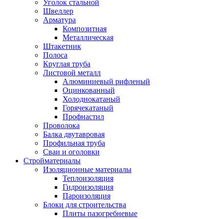
Уголок стальной
Швеллер
Арматура
Композитная
Металлическая
Штакетник
Полоса
Круглая труба
Листовой металл
Алюминиевый рифленый
Оцинкованный
Холоднокатаный
Горячекатаный
Профнастил
Проволока
Балка двутавровая
Профильная труба
Сваи и оголовки
Стройматериалы
Изоляционные материалы
Теплоизоляция
Гидроизоляция
Пароизоляция
Блоки для строительства
Плиты пазогребневые