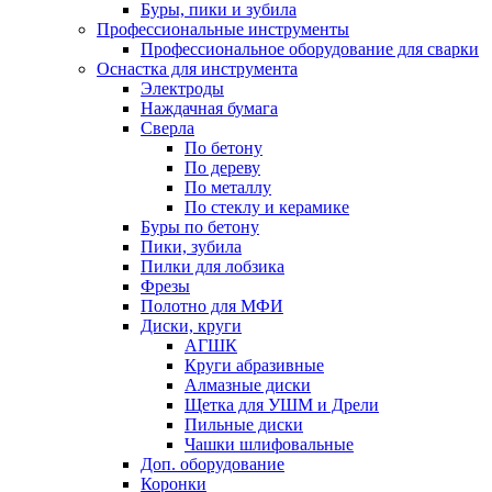
Буры, пики и зубила
Профессиональные инструменты
Профессиональное оборудование для сварки
Оснастка для инструмента
Электроды
Наждачная бумага
Сверла
По бетону
По дереву
По металлу
По стеклу и керамике
Буры по бетону
Пики, зубила
Пилки для лобзика
Фрезы
Полотно для МФИ
Диски, круги
АГШК
Круги абразивные
Алмазные диски
Щетка для УШМ и Дрели
Пильные диски
Чашки шлифовальные
Доп. оборудование
Коронки