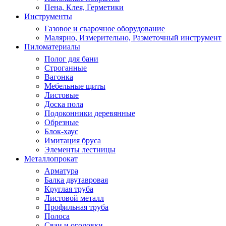
Пена, Клея, Герметики
Инструменты
Газовое и сварочное оборудование
Малярно, Измерительно, Разметочный инструмент
Пиломатериалы
Полог для бани
Строганные
Вагонка
Мебельные щиты
Листовые
Доска пола
Подоконники деревянные
Обрезные
Блок-хаус
Имитация бруса
Элементы лестницы
Металлопрокат
Арматура
Балка двутавровая
Круглая труба
Листовой металл
Профильная труба
Полоса
Сваи и оголовки