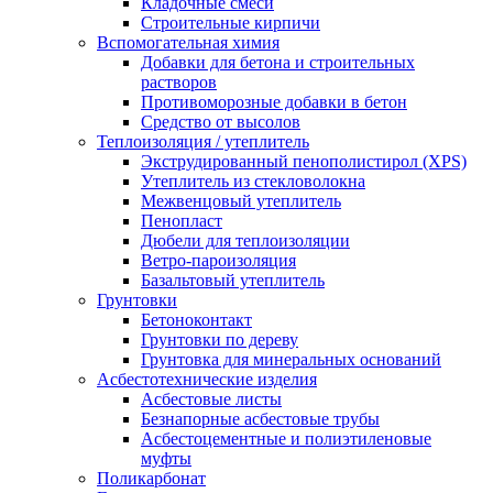
Кладочные смеси
Строительные кирпичи
Вспомогательная химия
Добавки для бетона и строительных
растворов
Противоморозные добавки в бетон
Средство от высолов
Теплоизоляция / утеплитель
Экструдированный пенополистирол (XPS)
Утеплитель из стекловолокна
Межвенцовый утеплитель
Пенопласт
Дюбели для теплоизоляции
Ветро-пароизоляция
Базальтовый утеплитель
Грунтовки
Бетоноконтакт
Грунтовки по дереву
Грунтовка для минеральных оснований
Асбестотехнические изделия
Асбестовые листы
Безнапорные асбестовые трубы
Асбестоцементные и полиэтиленовые
муфты
Поликарбонат