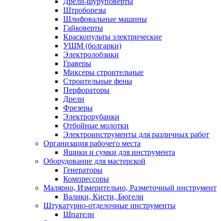
Дрели-шуруповерты
Штроборезы
Шлифовальные машины
Гайковерты
Краскопульты электрические
УШМ (болгарки)
Электролобзики
Граверы
Миксеры строительные
Строительные фены
Перфораторы
Дрели
Фрезеры
Электрорубанки
Отбойные молотки
Электроинструменты для различных работ
Организация рабочего места
Ящики и сумки для инструмента
Оборудование для мастерской
Генераторы
Компрессоры
Малярно, Измерительно, Разметочный инструмент
Валики, Кисти, Бюгели
Штукатурно-отделочные инструменты
Шпатели