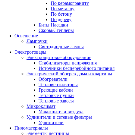
По керамограниту
По металлу
По бетону
По дереву
Биты,Насадки
Скобы/Степлеры
Освещение
Лампочки
Светодиодные лампы
Электротовары
Электрощитовое оборудование
Стабилизаторы напряжения
Источники бесперебойного питания
Электрический обогрев дома и квартиры
Обогреватели
Тепловентиляторы
Греющие кабели
Тепловые пушки
Тепловые завесы
Микроклимат
Увлажнители воздуха
Удлинители и сетевые фильтры
Удлинители
Пиломатериалы
Элементы лестницы