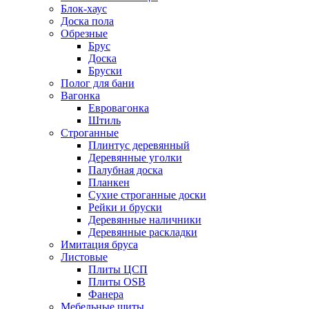
Блок-хаус
Доска пола
Обрезные
Брус
Доска
Бруски
Полог для бани
Вагонка
Евровагонка
Штиль
Строганные
Плинтус деревянный
Деревянные уголки
Палубная доска
Планкен
Сухие строганные доски
Рейки и бруски
Деревянные наличники
Деревянные раскладки
Имитация бруса
Листовые
Плиты ЦСП
Плиты OSB
Фанера
Мебельные щиты