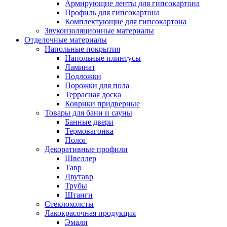
Армирующие ленты для гипсокартона
Профиль для гипсокартона
Комплектующие для гипсокартона
Звукоизоляционные материалы
Отделочные материалы
Напольные покрытия
Напольные плинтусы
Ламинат
Подложки
Порожки для пола
Террасная доска
Коврики придверные
Товары для бани и сауны
Банные двери
Термовагонка
Полог
Декоративные профили
Швеллер
Тавр
Двутавр
Трубы
Штанги
Стеклохолсты
Лакокрасочная продукция
Эмали