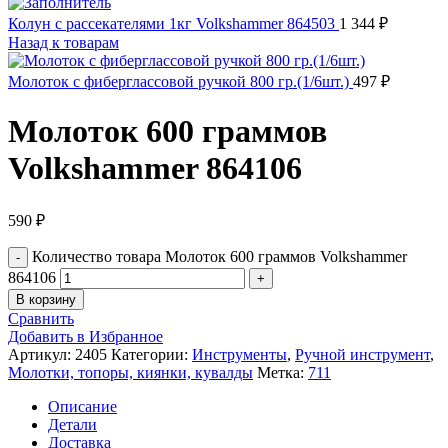
Колун с рассекателями 1кг Volkshammer 864503
1 344
₽
Назад к товарам
Молоток с фиберглассовой ручкой 800 гр.(1/6шт.)
497
₽
Молоток 600 граммов
Volkshammer 864106
590
₽
Количество товара Молоток 600 граммов Volkshammer
864106
В корзину
Сравнить
Добавить в Избранное
Артикул:
2405
Категории:
Инструменты
,
Ручной инструмент
,
Молотки, топоры, киянки, кувалды
Метка:
711
Описание
Детали
Доставка