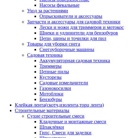
Насосы фекальные
Уход за растениями
Опрыскиватели и аксессуары
Запчасти и аксессуары для садовой техники
Лески и ножи для триммеров и мотокос
Шнеки и удлинители для бензобуров
Цепи, шины и точилки для пил
Товары для уборки снега
Снегоуборочные машины
Садовая техника
Аккумуляторная садовая техника
Триммеры
Цепные пилы
Кусторезы
Садовые измельчители
Газонокосилки
Мотоблоки
Бензобуры
Клейкая лента(скотч,изолента,торц лента)
Строительные материалы
Сухие строительные смеси
Кладочные и монтажные смеси
Шпаклёвки
Гипс, Смеси для заделки