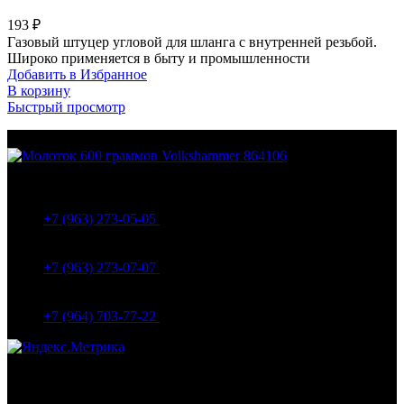
193
₽
Газовый штуцер угловой для шланга с внутренней резьбой.
Широко применяется в быту и промышленности
Добавить в Избранное
В корзину
Быстрый просмотр
МО Домодедовский р-н Мкр. Барыбино ул. 1-Я
Вокзальная д.5А
+7 (963) 273-05-05
МО Домодедовский р-н Мкр. Барыбино ул. 1-Я
Вокзальная д.18
+7 (963) 273-07-07
МО Домодедово мкр Белые столбы ул. Щебанцево, дом
86
+7 (964) 703-77-22
Навигация