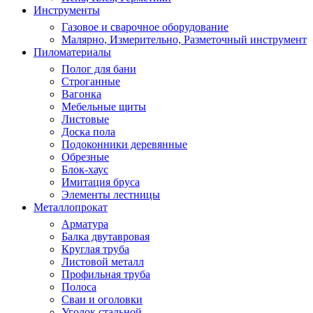
Инструменты
Газовое и сварочное оборудование
Малярно, Измерительно, Разметочный инструмент
Пиломатериалы
Полог для бани
Строганные
Вагонка
Мебельные щиты
Листовые
Доска пола
Подоконники деревянные
Обрезные
Блок-хаус
Имитация бруса
Элементы лестницы
Металлопрокат
Арматура
Балка двутавровая
Круглая труба
Листовой металл
Профильная труба
Полоса
Сваи и оголовки
Уголок стальной