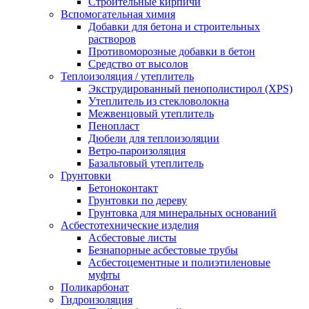
Строительные кирпичи
Вспомогательная химия
Добавки для бетона и строительных
растворов
Противоморозные добавки в бетон
Средство от высолов
Теплоизоляция / утеплитель
Экструдированный пенополистирол (XPS)
Утеплитель из стекловолокна
Межвенцовый утеплитель
Пенопласт
Дюбели для теплоизоляции
Ветро-пароизоляция
Базальтовый утеплитель
Грунтовки
Бетоноконтакт
Грунтовки по дереву
Грунтовка для минеральных оснований
Асбестотехнические изделия
Асбестовые листы
Безнапорные асбестовые трубы
Асбестоцементные и полиэтиленовые
муфты
Поликарбонат
Гидроизоляция