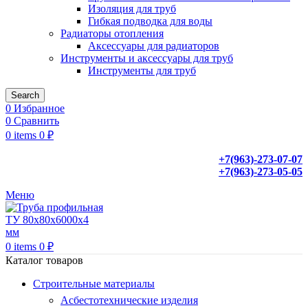
Изоляция для труб
Гибкая подводка для воды
Радиаторы отопления
Аксессуары для радиаторов
Инструменты и аксессуары для труб
Инструменты для труб
Search
0
Избранное
0
Сравнить
0
items
0
₽
+7(963)-273-07-07
+7(963)-273-05-05
Меню
0
items
0
₽
Каталог товаров
Строительные материалы
Асбестотехнические изделия