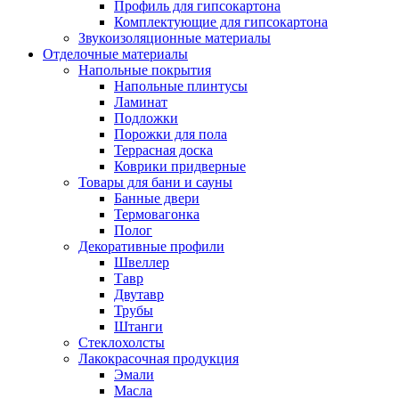
Профиль для гипсокартона
Комплектующие для гипсокартона
Звукоизоляционные материалы
Отделочные материалы
Напольные покрытия
Напольные плинтусы
Ламинат
Подложки
Порожки для пола
Террасная доска
Коврики придверные
Товары для бани и сауны
Банные двери
Термовагонка
Полог
Декоративные профили
Швеллер
Тавр
Двутавр
Трубы
Штанги
Стеклохолсты
Лакокрасочная продукция
Эмали
Масла