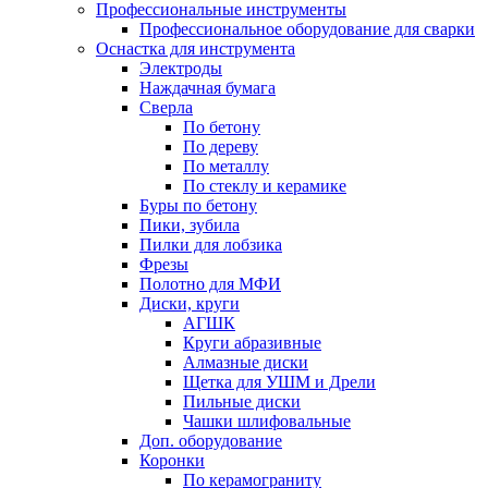
Профессиональные инструменты
Профессиональное оборудование для сварки
Оснастка для инструмента
Электроды
Наждачная бумага
Сверла
По бетону
По дереву
По металлу
По стеклу и керамике
Буры по бетону
Пики, зубила
Пилки для лобзика
Фрезы
Полотно для МФИ
Диски, круги
АГШК
Круги абразивные
Алмазные диски
Щетка для УШМ и Дрели
Пильные диски
Чашки шлифовальные
Доп. оборудование
Коронки
По керамограниту