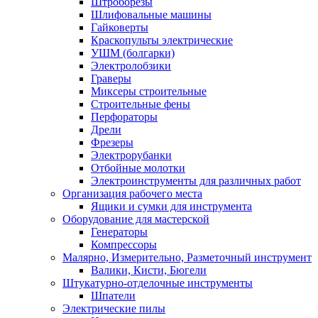
Штроборезы
Шлифовальные машины
Гайковерты
Краскопульты электрические
УШМ (болгарки)
Электролобзики
Граверы
Миксеры строительные
Строительные фены
Перфораторы
Дрели
Фрезеры
Электрорубанки
Отбойные молотки
Электроинструменты для различных работ
Организация рабочего места
Ящики и сумки для инструмента
Оборудование для мастерской
Генераторы
Компрессоры
Малярно, Измерительно, Разметочный инструмент
Валики, Кисти, Бюгели
Штукатурно-отделочные инструменты
Шпатели
Электрические пилы