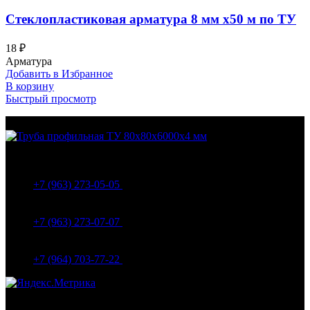
Стеклопластиковая арматура 8 мм х50 м по ТУ
18
₽
Арматура
Добавить в Избранное
В корзину
Быстрый просмотр
МО Домодедовский р-н Мкр. Барыбино ул. 1-Я
Вокзальная д.5А
+7 (963) 273-05-05
МО Домодедовский р-н Мкр. Барыбино ул. 1-Я
Вокзальная д.18
+7 (963) 273-07-07
МО Домодедово мкр Белые столбы ул. Щебанцево, дом
86
+7 (964) 703-77-22