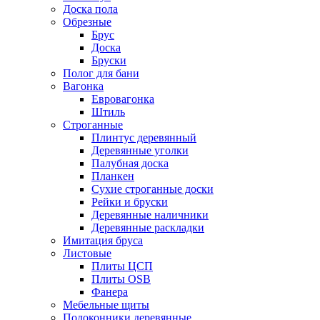
Доска пола
Обрезные
Брус
Доска
Бруски
Полог для бани
Вагонка
Евровагонка
Штиль
Строганные
Плинтус деревянный
Деревянные уголки
Палубная доска
Планкен
Сухие строганные доски
Рейки и бруски
Деревянные наличники
Деревянные раскладки
Имитация бруса
Листовые
Плиты ЦСП
Плиты OSB
Фанера
Мебельные щиты
Подоконники деревянные