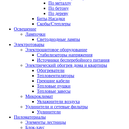
По металлу
По бетону
По дереву
Биты,Насадки
Скобы/Степлеры
Освещение
Лампочки
Светодиодные лампы
Электротовары
Электрощитовое оборудование
Стабилизаторы напряжения
Источники бесперебойного питания
Электрический обогрев дома и квартиры
Обогреватели
Тепловентиляторы
Греющие кабели
Тепловые пушки
Тепловые завесы
Микроклимат
Увлажнители воздуха
Удлинители и сетевые фильтры
Удлинители
Пиломатериалы
Элементы лестницы
Блок-хаус