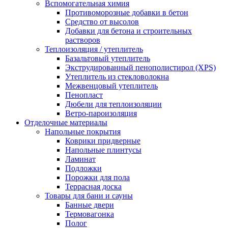
Вспомогательная химия
Противоморозные добавки в бетон
Средство от высолов
Добавки для бетона и строительных
растворов
Теплоизоляция / утеплитель
Базальтовый утеплитель
Экструдированный пенополистирол (XPS)
Утеплитель из стекловолокна
Межвенцовый утеплитель
Пенопласт
Дюбели для теплоизоляции
Ветро-пароизоляция
Отделочные материалы
Напольные покрытия
Коврики придверные
Напольные плинтусы
Ламинат
Подложки
Порожки для пола
Террасная доска
Товары для бани и сауны
Банные двери
Термовагонка
Полог