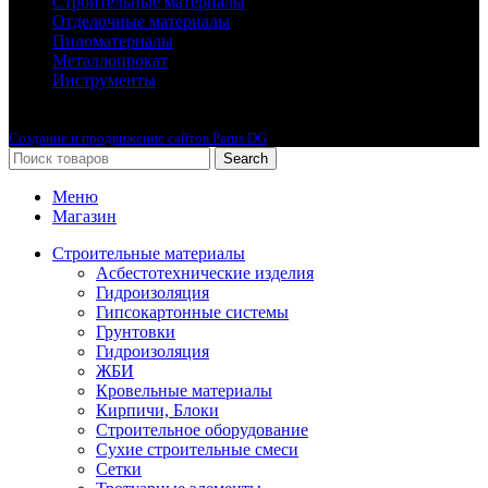
Строительные материалы
Отделочные материалы
Пиломатериалы
Металлопрокат
Инструменты
2010-2024 © Интернет-магазин с лучшими ценами !
Создание и продвижение сайтов Parus DG
Search
Меню
Магазин
Строительные материалы
Асбестотехнические изделия
Гидроизоляция
Гипсокартонные системы
Грунтовки
Гидроизоляция
ЖБИ
Кровельные материалы
Кирпичи, Блоки
Строительное оборудование
Сухие строительные смеси
Сетки