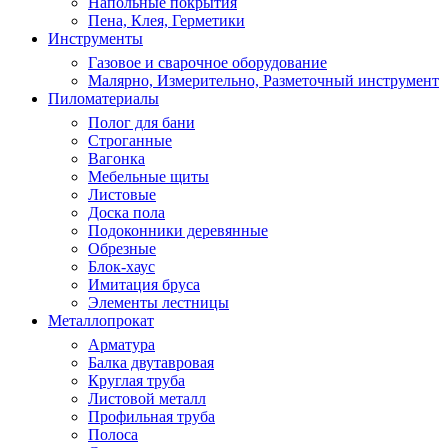
Напольные покрытия
Пена, Клея, Герметики
Инструменты
Газовое и сварочное оборудование
Малярно, Измерительно, Разметочный инструмент
Пиломатериалы
Полог для бани
Строганные
Вагонка
Мебельные щиты
Листовые
Доска пола
Подоконники деревянные
Обрезные
Блок-хаус
Имитация бруса
Элементы лестницы
Металлопрокат
Арматура
Балка двутавровая
Круглая труба
Листовой металл
Профильная труба
Полоса