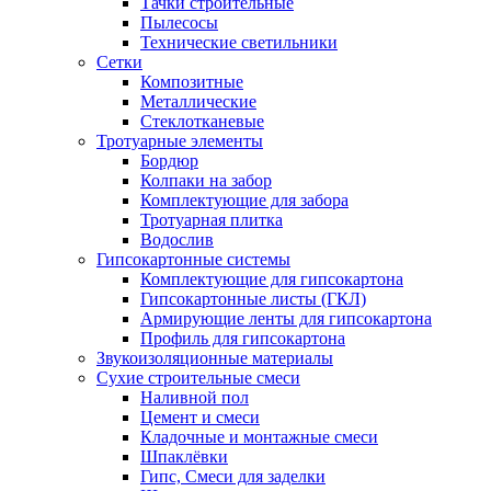
Тачки строительные
Пылесосы
Технические светильники
Сетки
Композитные
Металлические
Стеклотканевые
Тротуарные элементы
Бордюр
Колпаки на забор
Комплектующие для забора
Тротуарная плитка
Водослив
Гипсокартонные системы
Комплектующие для гипсокартона
Гипсокартонные листы (ГКЛ)
Армирующие ленты для гипсокартона
Профиль для гипсокартона
Звукоизоляционные материалы
Сухие строительные смеси
Наливной пол
Цемент и смеси
Кладочные и монтажные смеси
Шпаклёвки
Гипс, Смеси для заделки