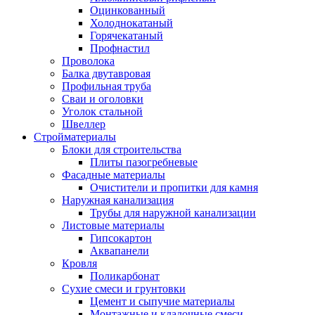
Оцинкованный
Холоднокатаный
Горячекатаный
Профнастил
Проволока
Балка двутавровая
Профильная труба
Сваи и оголовки
Уголок стальной
Швеллер
Стройматериалы
Блоки для строительства
Плиты пазогребневые
Фасадные материалы
Очистители и пропитки для камня
Наружная канализация
Трубы для наружной канализации
Листовые материалы
Гипсокартон
Аквапанели
Кровля
Поликарбонат
Сухие смеси и грунтовки
Цемент и сыпучие материалы
Монтажные и кладочные смеси