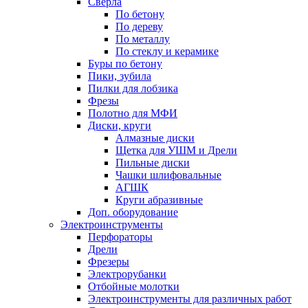
Сверла
По бетону
По дереву
По металлу
По стеклу и керамике
Буры по бетону
Пики, зубила
Пилки для лобзика
Фрезы
Полотно для МФИ
Диски, круги
Алмазные диски
Щетка для УШМ и Дрели
Пильные диски
Чашки шлифовальные
АГШК
Круги абразивные
Доп. оборудование
Электроинструменты
Перфораторы
Дрели
Фрезеры
Электрорубанки
Отбойные молотки
Электроинструменты для различных работ