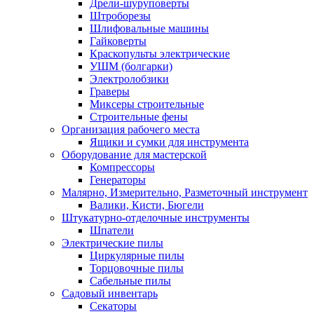
Дрели-шуруповерты
Штроборезы
Шлифовальные машины
Гайковерты
Краскопульты электрические
УШМ (болгарки)
Электролобзики
Граверы
Миксеры строительные
Строительные фены
Организация рабочего места
Ящики и сумки для инструмента
Оборудование для мастерской
Компрессоры
Генераторы
Малярно, Измерительно, Разметочный инструмент
Валики, Кисти, Бюгели
Штукатурно-отделочные инструменты
Шпатели
Электрические пилы
Циркулярные пилы
Торцовочные пилы
Сабельные пилы
Садовый инвентарь
Секаторы