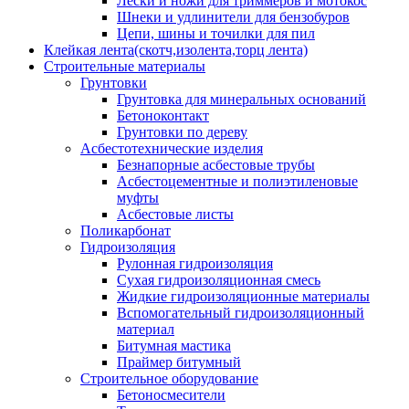
Лески и ножи для триммеров и мотокос
Шнеки и удлинители для бензобуров
Цепи, шины и точилки для пил
Клейкая лента(скотч,изолента,торц лента)
Строительные материалы
Грунтовки
Грунтовка для минеральных оснований
Бетоноконтакт
Грунтовки по дереву
Асбестотехнические изделия
Безнапорные асбестовые трубы
Асбестоцементные и полиэтиленовые
муфты
Асбестовые листы
Поликарбонат
Гидроизоляция
Рулонная гидроизоляция
Сухая гидроизоляционная смесь
Жидкие гидроизоляционные материалы
Вспомогательный гидроизоляционный
материал
Битумная мастика
Праймер битумный
Строительное оборудование
Бетоносмесители