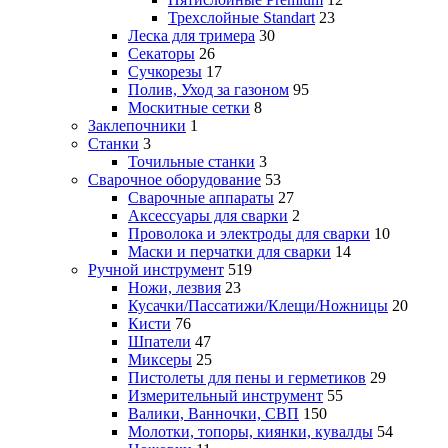
Трехслойные Standart
23
Леска для тримера
30
Секаторы
26
Сучкорезы
17
Полив, Уход за газоном
95
Москитные сетки
8
Заклепочники
1
Станки
3
Точильные станки
3
Сварочное оборудование
53
Сварочные аппараты
27
Аксессуары для сварки
2
Проволока и электроды для сварки
10
Маски и перчатки для сварки
14
Ручной инструмент
519
Ножи, лезвия
23
Кусачки/Пассатижи/Клещи/Ножницы
20
Кисти
76
Шпатели
47
Миксеры
25
Пистолеты для пены и герметиков
29
Измерительный инструмент
55
Валики, Ванночки, СВП
150
Молотки, топоры, киянки, кувалды
54