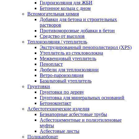
Гидроизоляция для ЖБИ
Бетонное кольца с дном
Вспомогательная химия
Добавки для бетона и строительных
растворов
Противоморозные добавки в бетон
Средство от высолов
Теплоизоляция / утеплитель
Экструдированный пенополистирол (XPS)
Утеплитель из стекловолокна
Межвенцовый утеплитель
Пенопласт
Дюбели для теплоизоляции
Ветро-пароизоляция
Базальтовый утеплитель
Грунтовки
Грунтовки по дереву
Грунтовка для минеральных оснований
Бетоноконтакт
Асбестотехнические изделия
Безнапорные асбестовые трубы
Асбестоцементные и полиэтиленовые
муфты
Асбестовые листы
Поликарбонат