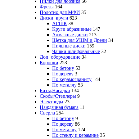
Пилки для лобзика
56
Фрезы
164
Полотно для МФИ
35
Диски, круги
623
АГШК
38
Круги абразивные
147
Алмазные диски
213
Щетка для УШМ и Дрели
34
Пильные диски
159
Чашки шлифовальные
32
Доп. оборудование
34
Коронки
253
По бетону
53
По дереву
3
По керамограниту
144
По металлу
53
Биты,Насадки
134
Скобы/Степлеры
9
Электроды
23
Наждачная бумага
11
Сверла
254
По бетону
9
По дереву
86
По металлу
124
По стеклу и керамике
35