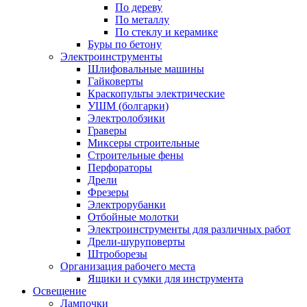
По дереву
По металлу
По стеклу и керамике
Буры по бетону
Электроинструменты
Шлифовальные машины
Гайковерты
Краскопульты электрические
УШМ (болгарки)
Электролобзики
Граверы
Миксеры строительные
Строительные фены
Перфораторы
Дрели
Фрезеры
Электрорубанки
Отбойные молотки
Электроинструменты для различных работ
Дрели-шуруповерты
Штроборезы
Организация рабочего места
Ящики и сумки для инструмента
Освещение
Лампочки