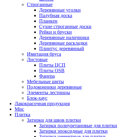
Строганные
Деревянные уголки
Палубная доска
Планкен
Сухие строганные доски
Рейки и бруски
Деревянные наличники
Деревянные раскладки
Плинтус деревянный
Имитация бруса
Листовые
Плиты ЦСП
Плиты OSB
Фанера
Мебельные щиты
Подоконники деревянные
Элементы лестницы
Блок-хаус
Лакокрасочная продукция
Misc
Плитка
Затирки для швов плитки
Затирки полиуретановые для плитки
Затирки эпоксидные для плитки
Затирки цементные для плитки