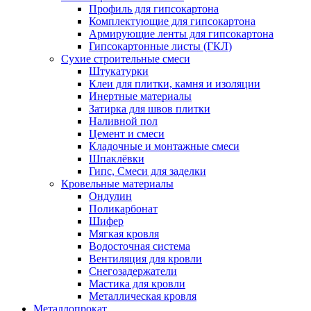
Профиль для гипсокартона
Комплектующие для гипсокартона
Армирующие ленты для гипсокартона
Гипсокартонные листы (ГКЛ)
Сухие строительные смеси
Штукатурки
Клеи для плитки, камня и изоляции
Инертные материалы
Затирка для швов плитки
Наливной пол
Цемент и смеси
Кладочные и монтажные смеси
Шпаклёвки
Гипс, Смеси для заделки
Кровельные материалы
Ондулин
Поликарбонат
Шифер
Мягкая кровля
Водосточная система
Вентиляция для кровли
Снегозадержатели
Мастика для кровли
Металлическая кровля
Металлопрокат