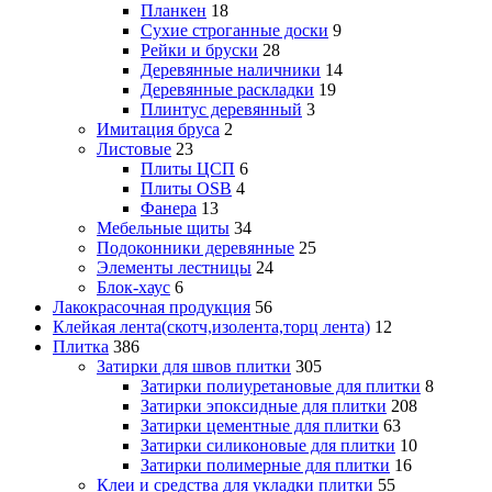
Планкен
18
Сухие строганные доски
9
Рейки и бруски
28
Деревянные наличники
14
Деревянные раскладки
19
Плинтус деревянный
3
Имитация бруса
2
Листовые
23
Плиты ЦСП
6
Плиты OSB
4
Фанера
13
Мебельные щиты
34
Подоконники деревянные
25
Элементы лестницы
24
Блок-хаус
6
Лакокрасочная продукция
56
Клейкая лента(скотч,изолента,торц лента)
12
Плитка
386
Затирки для швов плитки
305
Затирки полиуретановые для плитки
8
Затирки эпоксидные для плитки
208
Затирки цементные для плитки
63
Затирки силиконовые для плитки
10
Затирки полимерные для плитки
16
Клеи и средства для укладки плитки
55