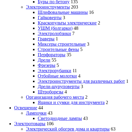
Буры по бетону
135
Электроинструменты
203
Шлифовальные машины
16
Гайковерты
3
Краскопульты электрические
2
УШМ (болгарки)
48
Электролобзики
7
Граверы
1
Миксеры строительные
3
Строительные фены
5
Перфораторы
35
Дрели
55
Фрезеры
5
Электрорубанки
11
Отбойные молотки
4
Электроинструменты для различных работ
1
Дрели-шуруповерты
3
Штроборезы
4
Организация рабочего места
2
Ящики и сумки для инструмента
2
Освещение
44
Лампочки
43
Светодиодные лампы
43
Электротовары
106
Электрический обогрев дома и квартиры
63