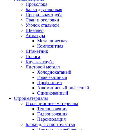
Проволока
Балка двутавровая
Профильная труба
Сваи и оголовки
Уголок стальной
Швеллер
Арматура
Металлическая
Композитная
Штакетник
Полоса
Круглая труба
Листовой металл
Холоднокатаный
Горячекатаный
Профнастил
Алюминиевый рифленый
Оцинкованный
Стройматериалы
Изоляционные материалы
Теплоизоляция
Гидроизоляция
Пароизоляция
Блоки для строительства
Плиты пазогребневые