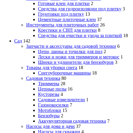
Готовые клеи для плитки
2
Средства для гидроизоляции под плитку
3
Грунтовки под плитку
13
Цементные плиточные клеи
37
Инструменты для плиточных работ
26
Крестики и СВП для плитки
8
Средства для очистки и ухода за плиткой
18
Сад
142
Запчасти и аксессуары для садовой техники
6
Цепи, шины и точилки для пил
2
Лески и ножи для триммеров и мотокос
1
Шнеки и удлинители для бензобуров
3
Товары для уборки снега
18
Снегоуборочные машины
18
Садовая техника
80
Триммеры
28
Цепные пилы
16
Кусторезы
4
Садовые измельчители
1
Газонокосилки
7
Мотоблоки
15
Бензобуры
2
Аккумуляторная садовая техника
7
Насосы для дома и дачи
37
Насосы для скважин
4