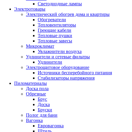
Светодиодные лампы
Электротовары
Электрический обогрев дома и квартиры
Обогреватели
Тепловентиляторы
Греющие кабели
Тепловые пушки
Тепловые завесы
Микроклимат
Увлажнители воздуха
Удлинители и сетевые фильтры
Удлинители
Электрощитовое оборудование
Источники бесперебойного питания
Стабилизаторы напряжения
Пиломатериалы
Доска пола
Обрезные
Брус
Доска
Бруски
Полог для бани
Вагонка
Евровагонка
Штиль