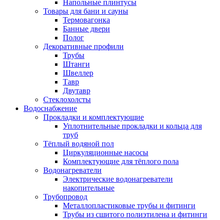
Напольные плинтусы
Товары для бани и сауны
Термовагонка
Банные двери
Полог
Декоративные профили
Трубы
Штанги
Швеллер
Тавр
Двутавр
Стеклохолсты
Водоснабжение
Прокладки и комплектующие
Уплотнительные прокладки и кольца для
труб
Тёплый водяной пол
Циркуляционные насосы
Комплектующие для тёплого пола
Водонагреватели
Электрические водонагреватели
накопительные
Трубопровод
Металлопластиковые трубы и фитинги
Трубы из сшитого полиэтилена и фитинги