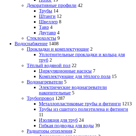
Декоративные профили
42
Трубы
14
Штанги
12
Швеллер
8
Тавр
4
Двутавр
4
Стеклохолсты
9
Водоснабжение
1408
Прокладки и комплектующие
2
Уплотнительные прокладки и кольца для
труб
2
Тёплый водяной пол
22
Циркуляционные насосы
7
Комплектующие для тёплого пола
15
Водонагреватели
5
Электрические водонагреватели
накопительные
5
Трубопровод
1287
Металлопластиковые трубы и фитинги
1213
Трубы из сшитого полиэтилена и фитинги
11
Изоляция для труб
24
Гибкая подводка для воды
39
Радиаторы отопления
2