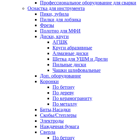
Профессиональное оборудование для сварки
Оснастка для инструмента
Пики, зубила
Пилки для лобзика
Фрезы
Полотно для МФИ
Диски, круги
АГШК
Круги абразивные
Алмазные диски
Щетка для УШМ и Дрели
Пильные диски
Чашки шлифовальные
Доп. оборудование
Коронки
По бетону
По дереву
По керамограниту
По металлу
Биты,Насадки
Скобы/Степлеры
Электроды
Наждачная бумага
Сверла
По бетону