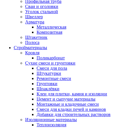
Профильная труба
Сваи и оголовки
Уголок стальной
Швеллер
Арматура
Металлическая
Композитная
Штакетник
Полоса
Стройматериалы
Кровля
Поликарбонат
Сухие смеси и грунтовки
Смеси для пола
Штукатурки
Ремонтные смеси
Грунтовки
Шпаклёвки
Клеи для плитки, камня и изоляции
Цемент и сыпучие материалы
Монтажные и кладочные смеси
Смеси для кладки печей и каминов
Добавки для строительных растворов
Изоляционные материалы
Теплоизоляция