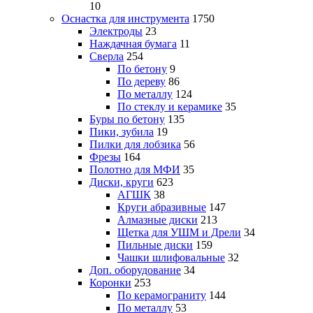
10
Оснастка для инструмента
1750
Электроды
23
Наждачная бумага
11
Сверла
254
По бетону
9
По дереву
86
По металлу
124
По стеклу и керамике
35
Буры по бетону
135
Пики, зубила
19
Пилки для лобзика
56
Фрезы
164
Полотно для МФИ
35
Диски, круги
623
АГШК
38
Круги абразивные
147
Алмазные диски
213
Щетка для УШМ и Дрели
34
Пильные диски
159
Чашки шлифовальные
32
Доп. оборудование
34
Коронки
253
По керамограниту
144
По металлу
53