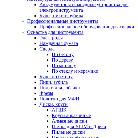
Аккумуляторы и зарядные устройства для
электроинструмента
Буры, пики и зубила
Профессиональные инструменты
Профессиональное оборудование для сварки
Оснастка для инструмента
Электроды
Наждачная бумага
Сверла
По бетону
По дереву
По металлу
По стеклу и керамике
Буры по бетону
Пики, зубила
Пилки для лобзика
Фрезы
Полотно для МФИ
Диски, круги
АГШК
Круги абразивные
Алмазные диски
Щетка для УШМ и Дрели
Пильные диски
Чашки шлифовальные