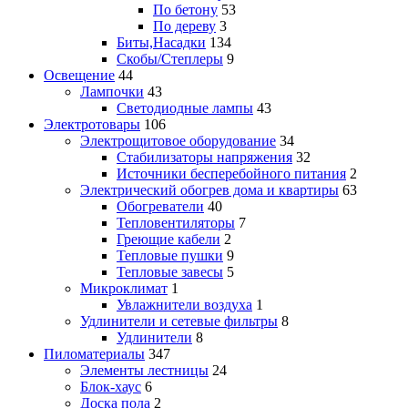
По бетону
53
По дереву
3
Биты,Насадки
134
Скобы/Степлеры
9
Освещение
44
Лампочки
43
Светодиодные лампы
43
Электротовары
106
Электрощитовое оборудование
34
Стабилизаторы напряжения
32
Источники бесперебойного питания
2
Электрический обогрев дома и квартиры
63
Обогреватели
40
Тепловентиляторы
7
Греющие кабели
2
Тепловые пушки
9
Тепловые завесы
5
Микроклимат
1
Увлажнители воздуха
1
Удлинители и сетевые фильтры
8
Удлинители
8
Пиломатериалы
347
Элементы лестницы
24
Блок-хаус
6
Доска пола
2