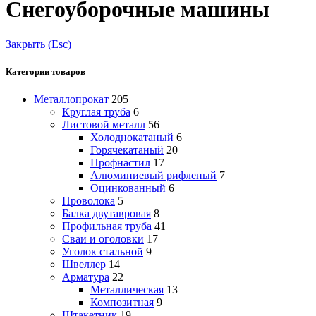
Снегоуборочные машины
Закрыть (Esc)
Категории товаров
Металлопрокат
205
Круглая труба
6
Листовой металл
56
Холоднокатаный
6
Горячекатаный
20
Профнастил
17
Алюминиевый рифленый
7
Оцинкованный
6
Проволока
5
Балка двутавровая
8
Профильная труба
41
Сваи и оголовки
17
Уголок стальной
9
Швеллер
14
Арматура
22
Металлическая
13
Композитная
9
Штакетник
19