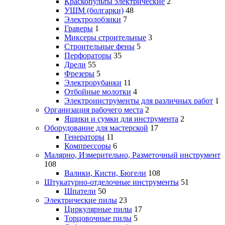
Краскопульты электрические
2
УШМ (болгарки)
48
Электролобзики
7
Граверы
1
Миксеры строительные
3
Строительные фены
5
Перфораторы
35
Дрели
55
Фрезеры
5
Электрорубанки
11
Отбойные молотки
4
Электроинструменты для различных работ
1
Организация рабочего места
2
Ящики и сумки для инструмента
2
Оборудование для мастерской
17
Генераторы
11
Компрессоры
6
Малярно, Измерительно, Разметочный инструмент
108
Валики, Кисти, Бюгели
108
Штукатурно-отделочные инструменты
51
Шпатели
50
Электрические пилы
23
Циркулярные пилы
17
Торцовочные пилы
5