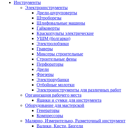
Инструменты
Электроинструменты
Дрели-шуруповерты
Штроборезы
Шлифовальные машины
Гайковерты
Краскопульты электрические
УШМ (болгарки)
Электролобзики
Граверы
Миксеры строительные
Строительные фены
Перфораторы
Дрели
Фрезеры
Электрорубанки
Отбойные молотки
Электроинструменты для различных работ
Организация рабочего места
Ящики и сумки для инструмента
Оборудование для мастерской
Генераторы
Компрессоры
Малярно, Измерительно, Разметочный инструмент
Валики, Кисти, Бюгели