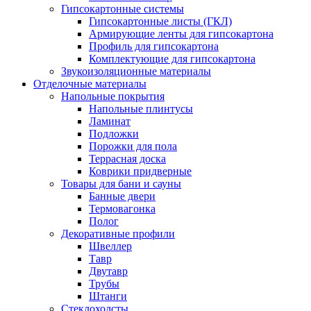
Гипсокартонные системы
Гипсокартонные листы (ГКЛ)
Армирующие ленты для гипсокартона
Профиль для гипсокартона
Комплектующие для гипсокартона
Звукоизоляционные материалы
Отделочные материалы
Напольные покрытия
Напольные плинтусы
Ламинат
Подложки
Порожки для пола
Террасная доска
Коврики придверные
Товары для бани и сауны
Банные двери
Термовагонка
Полог
Декоративные профили
Швеллер
Тавр
Двутавр
Трубы
Штанги
Стеклохолсты