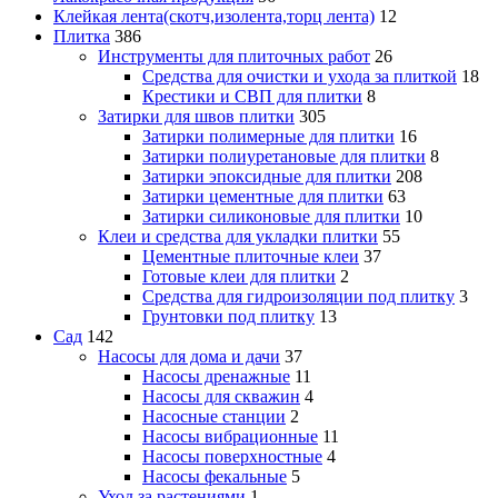
Клейкая лента(скотч,изолента,торц лента)
12
Плитка
386
Инструменты для плиточных работ
26
Средства для очистки и ухода за плиткой
18
Крестики и СВП для плитки
8
Затирки для швов плитки
305
Затирки полимерные для плитки
16
Затирки полиуретановые для плитки
8
Затирки эпоксидные для плитки
208
Затирки цементные для плитки
63
Затирки силиконовые для плитки
10
Клеи и средства для укладки плитки
55
Цементные плиточные клеи
37
Готовые клеи для плитки
2
Средства для гидроизоляции под плитку
3
Грунтовки под плитку
13
Сад
142
Насосы для дома и дачи
37
Насосы дренажные
11
Насосы для скважин
4
Насосные станции
2
Насосы вибрационные
11
Насосы поверхностные
4
Насосы фекальные
5
Уход за растениями
1