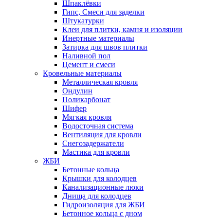
Шпаклёвки
Гипс, Смеси для заделки
Штукатурки
Клеи для плитки, камня и изоляции
Инертные материалы
Затирка для швов плитки
Наливной пол
Цемент и смеси
Кровельные материалы
Металлическая кровля
Ондулин
Поликарбонат
Шифер
Мягкая кровля
Водосточная система
Вентиляция для кровли
Снегозадержатели
Мастика для кровли
ЖБИ
Бетонные кольца
Крышки для колодцев
Канализационные люки
Днища для колодцев
Гидроизоляция для ЖБИ
Бетонное кольца с дном