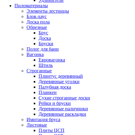
Удлинители
Пиломатериалы
Элементы лестницы
Блок-хаус
Доска пола
Обрезные
Брус
Доска
Бруски
Полог для бани
Вагонка
Евровагонка
Штиль
Строганные
Плинтус деревянный
Деревянные уголки
Палубная доска
Планкен
Сухие строганные доски
Рейки и бруски
Деревянные наличники
Деревянные раскладки
Имитация бруса
Листовые
Плиты ЦСП