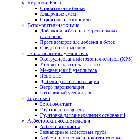
Кирпичи, Блоки
Строительные блоки
Кладочные смеси
Строительные кирпичи
Вспомогательная химия
Добавки для бетона и строительных
растворов
Противоморозные добавки в бетон
Средство от высолов
Теплоизоляция / утеплитель
Экструдированный пенополистирол (XPS)
Утеплитель из стекловолокна
Межвенцовый утеплитель
Пенопласт
Дюбели для теплоизоляции
Ветро-пароизоляция
Базальтовый утеплитель
Грунтовки
Бетоноконтакт
Грунтовки по дереву
Грунтовка для минеральных оснований
Асбестотехнические изделия
Асбестовые листы
Безнапорные асбестовые трубы
Асбестоцементные и полиэтиленовые