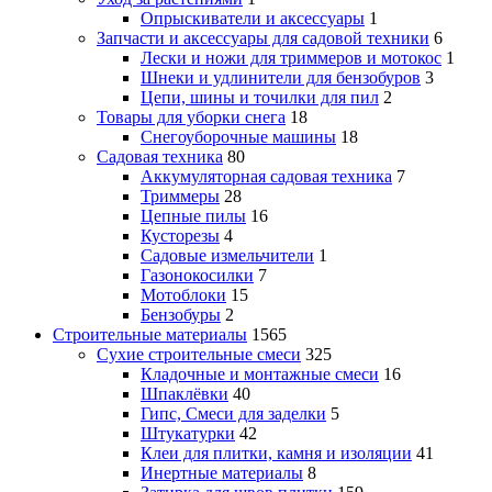
Опрыскиватели и аксессуары
1
Запчасти и аксессуары для садовой техники
6
Лески и ножи для триммеров и мотокос
1
Шнеки и удлинители для бензобуров
3
Цепи, шины и точилки для пил
2
Товары для уборки снега
18
Снегоуборочные машины
18
Садовая техника
80
Аккумуляторная садовая техника
7
Триммеры
28
Цепные пилы
16
Кусторезы
4
Садовые измельчители
1
Газонокосилки
7
Мотоблоки
15
Бензобуры
2
Строительные материалы
1565
Сухие строительные смеси
325
Кладочные и монтажные смеси
16
Шпаклёвки
40
Гипс, Смеси для заделки
5
Штукатурки
42
Клеи для плитки, камня и изоляции
41
Инертные материалы
8