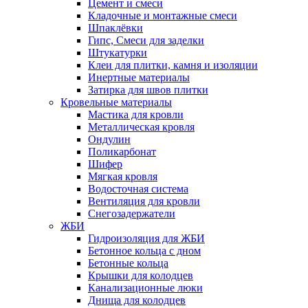
Цемент и смеси
Кладочные и монтажные смеси
Шпаклёвки
Гипс, Смеси для заделки
Штукатурки
Клеи для плитки, камня и изоляции
Инертные материалы
Затирка для швов плитки
Кровельные материалы
Мастика для кровли
Металлическая кровля
Ондулин
Поликарбонат
Шифер
Мягкая кровля
Водосточная система
Вентиляция для кровли
Снегозадержатели
ЖБИ
Гидроизоляция для ЖБИ
Бетонное кольца с дном
Бетонные кольца
Крышки для колодцев
Канализационные люки
Днища для колодцев