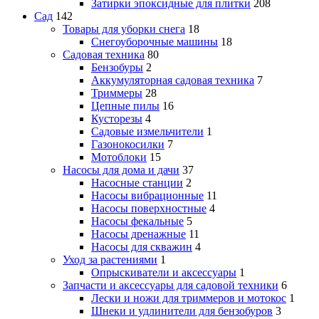
Затирки эпоксидные для плитки
208
Сад
142
Товары для уборки снега
18
Снегоуборочные машины
18
Садовая техника
80
Бензобуры
2
Аккумуляторная садовая техника
7
Триммеры
28
Цепные пилы
16
Кусторезы
4
Садовые измельчители
1
Газонокосилки
7
Мотоблоки
15
Насосы для дома и дачи
37
Насосные станции
2
Насосы вибрационные
11
Насосы поверхностные
4
Насосы фекальные
5
Насосы дренажные
11
Насосы для скважин
4
Уход за растениями
1
Опрыскиватели и аксессуары
1
Запчасти и аксессуары для садовой техники
6
Лески и ножи для триммеров и мотокос
1
Шнеки и удлинители для бензобуров
3