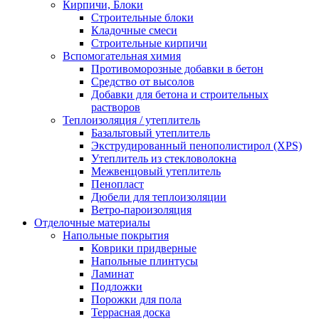
Кирпичи, Блоки
Строительные блоки
Кладочные смеси
Строительные кирпичи
Вспомогательная химия
Противоморозные добавки в бетон
Средство от высолов
Добавки для бетона и строительных
растворов
Теплоизоляция / утеплитель
Базальтовый утеплитель
Экструдированный пенополистирол (XPS)
Утеплитель из стекловолокна
Межвенцовый утеплитель
Пенопласт
Дюбели для теплоизоляции
Ветро-пароизоляция
Отделочные материалы
Напольные покрытия
Коврики придверные
Напольные плинтусы
Ламинат
Подложки
Порожки для пола
Террасная доска