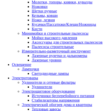
Молотки, топоры, киянки, кувалды
Ножовки
Щетки ручные
Кельмы, ковши
Ножи, лезвия
Кусачки/Пассатижи/Клещи/Ножницы
Кисти
Минимойки и строительные пылесосы
Мойки высокого давления
Аксессуары для строительных пылесосов
Пылесосы строительные
Измерительно-разметочный инструмент
Лазерные рулетки и дальномеры
Лазерные уровни
Освещение
Лампочки
Светодиодные лампы
Электротовары
Удлинители и сетевые фильтры
Удлинители
Электрощитовое оборудование
Источники бесперебойного питания
Стабилизаторы напряжения
Электрический обогрев дома и квартиры
Тепловые завесы