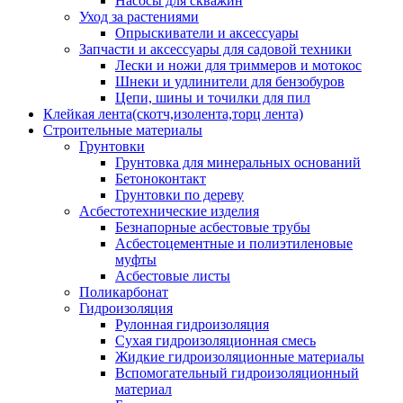
Насосы для скважин
Уход за растениями
Опрыскиватели и аксессуары
Запчасти и аксессуары для садовой техники
Лески и ножи для триммеров и мотокос
Шнеки и удлинители для бензобуров
Цепи, шины и точилки для пил
Клейкая лента(скотч,изолента,торц лента)
Строительные материалы
Грунтовки
Грунтовка для минеральных оснований
Бетоноконтакт
Грунтовки по дереву
Асбестотехнические изделия
Безнапорные асбестовые трубы
Асбестоцементные и полиэтиленовые
муфты
Асбестовые листы
Поликарбонат
Гидроизоляция
Рулонная гидроизоляция
Сухая гидроизоляционная смесь
Жидкие гидроизоляционные материалы
Вспомогательный гидроизоляционный
материал