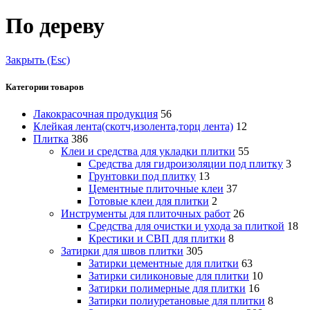
По дереву
Закрыть (Esc)
Категории товаров
Лакокрасочная продукция
56
Клейкая лента(скотч,изолента,торц лента)
12
Плитка
386
Клеи и средства для укладки плитки
55
Средства для гидроизоляции под плитку
3
Грунтовки под плитку
13
Цементные плиточные клеи
37
Готовые клеи для плитки
2
Инструменты для плиточных работ
26
Средства для очистки и ухода за плиткой
18
Крестики и СВП для плитки
8
Затирки для швов плитки
305
Затирки цементные для плитки
63
Затирки силиконовые для плитки
10
Затирки полимерные для плитки
16
Затирки полиуретановые для плитки
8