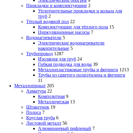
Электрический обогрев
9
Прокладки и комплектующие
2
Уплотнительные прокладки и кольца для
труб
2
Тёплый водяной пол
22
Комплектующие для тёплого пола
15
Циркуляционные насосы
7
Водонагреватели
5
Электрические водонагреватели
накопительные
5
Трубопровод
1287
Изоляция для труб
24
Гибкая подводка для воды
39
Металлопластиковые трубы и фитинги
1213
Трубы из сшитого полиэтилена и фитинги
11
Металлопрокат
205
Арматура
22
Композитная
9
Металлическая
13
Штакетник
19
Полоса
7
Круглая труба
6
Листовой металл
56
Алюминиевый рифленый
7