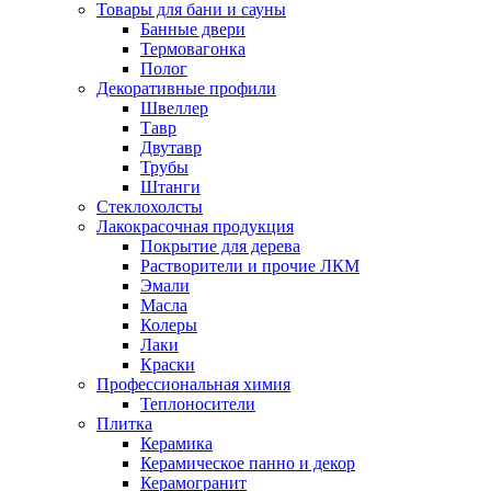
Товары для бани и сауны
Банные двери
Термовагонка
Полог
Декоративные профили
Швеллер
Тавр
Двутавр
Трубы
Штанги
Стеклохолсты
Лакокрасочная продукция
Покрытие для дерева
Растворители и прочие ЛКМ
Эмали
Масла
Колеры
Лаки
Краски
Профессиональная химия
Теплоносители
Плитка
Керамика
Керамическое панно и декор
Керамогранит