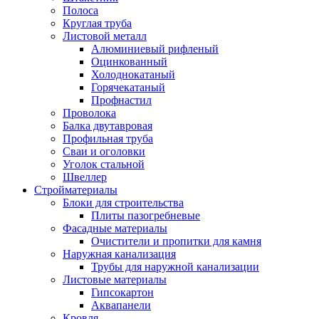
Полоса
Круглая труба
Листовой металл
Алюминиевый рифленый
Оцинкованный
Холоднокатаный
Горячекатаный
Профнастил
Проволока
Балка двутавровая
Профильная труба
Сваи и оголовки
Уголок стальной
Швеллер
Стройматериалы
Блоки для строительства
Плиты пазогребневые
Фасадные материалы
Очистители и пропитки для камня
Наружная канализация
Трубы для наружной канализации
Листовые материалы
Гипсокартон
Аквапанели
Кровля