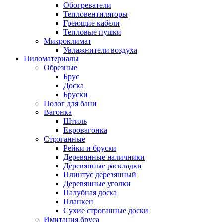
Обогреватели
Тепловентиляторы
Греющие кабели
Тепловые пушки
Микроклимат
Увлажнители воздуха
Пиломатериалы
Обрезные
Брус
Доска
Бруски
Полог для бани
Вагонка
Штиль
Евровагонка
Строганные
Рейки и бруски
Деревянные наличники
Деревянные раскладки
Плинтус деревянный
Деревянные уголки
Палубная доска
Планкен
Сухие строганные доски
Имитация бруса