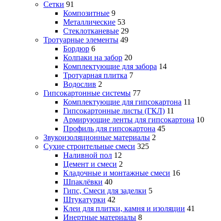
Сетки
91
Композитные
9
Металлические
53
Стеклотканевые
29
Тротуарные элементы
49
Бордюр
6
Колпаки на забор
20
Комплектующие для забора
14
Тротуарная плитка
7
Водослив
2
Гипсокартонные системы
77
Комплектующие для гипсокартона
11
Гипсокартонные листы (ГКЛ)
11
Армирующие ленты для гипсокартона
10
Профиль для гипсокартона
45
Звукоизоляционные материалы
2
Сухие строительные смеси
325
Наливной пол
12
Цемент и смеси
2
Кладочные и монтажные смеси
16
Шпаклёвки
40
Гипс, Смеси для заделки
5
Штукатурки
42
Клеи для плитки, камня и изоляции
41
Инертные материалы
8