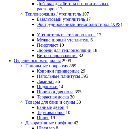
Добавки для бетона и строительных
растворов
13
Теплоизоляция / утеплитель
107
Базальтовый утеплитель
17
Экструдированный пенополистирол (XPS)
11
Утеплитель из стекловолокна
12
Межвенцовый утеплитель
6
Пенопласт
10
Дюбели для теплоизоляции
18
Ветро-пароизоляция
32
Отделочные материалы
2999
Напольные покрытия
889
Коврики придверные
29
Напольные плинтусы
395
Ламинат
26
Подложки
14
Порожки для пола
395
Террасная доска
30
Товары для бани и сауны
33
Банные двери
4
Термовагонка
10
Полог
19
Декоративные профили
42
Швеллер
8