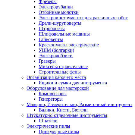
Фрезеры
Электрорубанки
Отбойные молотки
Электроинструменты для различных работ
Дрели-шуруповерты
Штроборезы
Шлифовальные машины
Гайковерты
Краскопульты электрические
УШМ (болгарки)
Электролобзики
Граверы
Миксеры строительные
Строительные фены
Организация рабочего места
Ящики и сумки для инструмента
Оборудование для мастерской
Компрессоры
Генераторы
Малярно, Измерительно, Разметочный инструмент
Валики, Кисти, Бюгели
Штукатурно-отделочные инструменты
Шпатели
Электрические пилы
Циркулярные пилы