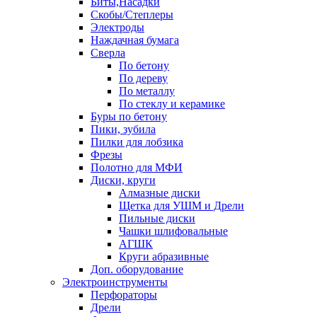
Биты,Насадки
Скобы/Степлеры
Электроды
Наждачная бумага
Сверла
По бетону
По дереву
По металлу
По стеклу и керамике
Буры по бетону
Пики, зубила
Пилки для лобзика
Фрезы
Полотно для МФИ
Диски, круги
Алмазные диски
Щетка для УШМ и Дрели
Пильные диски
Чашки шлифовальные
АГШК
Круги абразивные
Доп. оборудование
Электроинструменты
Перфораторы
Дрели