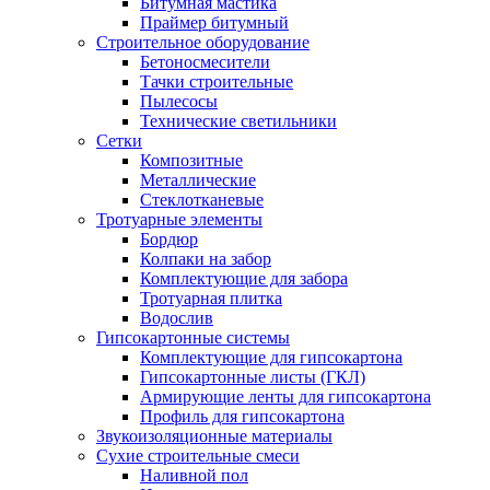
Битумная мастика
Праймер битумный
Строительное оборудование
Бетоносмесители
Тачки строительные
Пылесосы
Технические светильники
Сетки
Композитные
Металлические
Стеклотканевые
Тротуарные элементы
Бордюр
Колпаки на забор
Комплектующие для забора
Тротуарная плитка
Водослив
Гипсокартонные системы
Комплектующие для гипсокартона
Гипсокартонные листы (ГКЛ)
Армирующие ленты для гипсокартона
Профиль для гипсокартона
Звукоизоляционные материалы
Сухие строительные смеси
Наливной пол