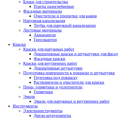
Блоки для строительства
Плиты пазогребневые
Фасадные материалы
Очистители и пропитки для камня
Наружная канализация
Трубы для наружной канализации
Листовые материалы
Аквапанели
Гипсокартон
Краски
Краски для наружных работ
Декоративные краски и штукатурки для фаса
Фасадные краски
Краски для внутренних работ
Декоративные штукатурки
Подготовка поверхности к покраске и штукатурке
Грунтовка под покраску
Растворители и очистители для краски
Пены, герметики и уплотнители
Герметики
Эмали
Эмали для наружных и внутренних работ
Инструменты
Электроинструменты
Дрели-шуруповерты