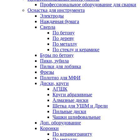
Профессиональное оборудование для сварки
Оснастка для инструмента
Электроды
Наждачная бумага
Сверла
По бетону
По дереву
По металлу
По стеклу и керамике
Буры по бетону
Пики, зубила
Пилки для лобзика
Фрезы
Полотно для МФИ
Диски, круги
АГШК
Круги абразивные
Алмазные диски
Щетка для УШМ и Дрели
Пильные диски
Чашки шлифовальные
Доп. оборудование
Коронки
По керамограниту
По металлу