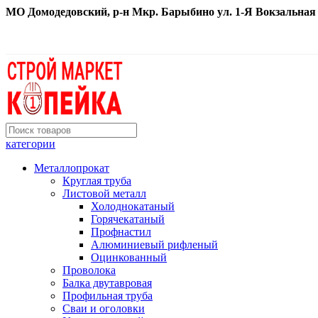
МО Домодедовский, р-н Мкр. Барыбино ул. 1-Я Вокзальная д. 
категории
Металлопрокат
Круглая труба
Листовой металл
Холоднокатаный
Горячекатаный
Профнастил
Алюминиевый рифленый
Оцинкованный
Проволока
Балка двутавровая
Профильная труба
Сваи и оголовки