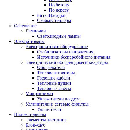
По бетону
По дереву
Биты,Насадки
Скобы/Степлеры
Освещение
Лампочки
Светодиодные лампы
Электротовары
Электрощитовое оборудование
Стабилизаторы напряжения
Источники бесперебойного питания
Электрический обогрев дома и квартиры
Обогреватели
Тепловентиляторы
Греющие кабели
Тепловые пушки
Тепловые завесы
Микроклимат
Увлажнители воздуха
Удлинители и сетевые фильтры
Удлинители
Пиломатериалы
Элементы лестницы
Блок-хаус