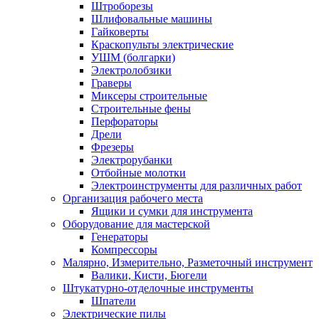
Штроборезы
Шлифовальные машины
Гайковерты
Краскопульты электрические
УШМ (болгарки)
Электролобзики
Граверы
Миксеры строительные
Строительные фены
Перфораторы
Дрели
Фрезеры
Электрорубанки
Отбойные молотки
Электроинструменты для различных работ
Организация рабочего места
Ящики и сумки для инструмента
Оборудование для мастерской
Генераторы
Компрессоры
Малярно, Измерительно, Разметочный инструмент
Валики, Кисти, Бюгели
Штукатурно-отделочные инструменты
Шпатели
Электрические пилы