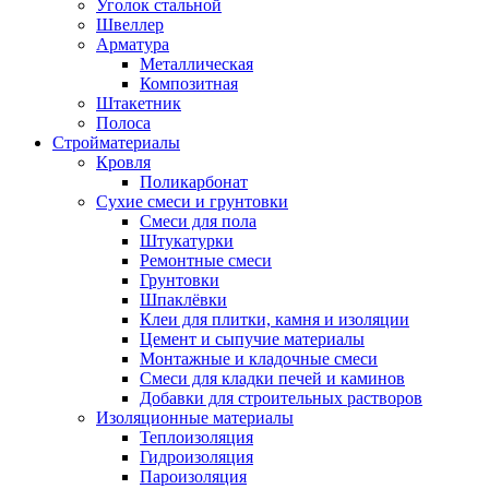
Уголок стальной
Швеллер
Арматура
Металлическая
Композитная
Штакетник
Полоса
Стройматериалы
Кровля
Поликарбонат
Сухие смеси и грунтовки
Смеси для пола
Штукатурки
Ремонтные смеси
Грунтовки
Шпаклёвки
Клеи для плитки, камня и изоляции
Цемент и сыпучие материалы
Монтажные и кладочные смеси
Смеси для кладки печей и каминов
Добавки для строительных растворов
Изоляционные материалы
Теплоизоляция
Гидроизоляция
Пароизоляция