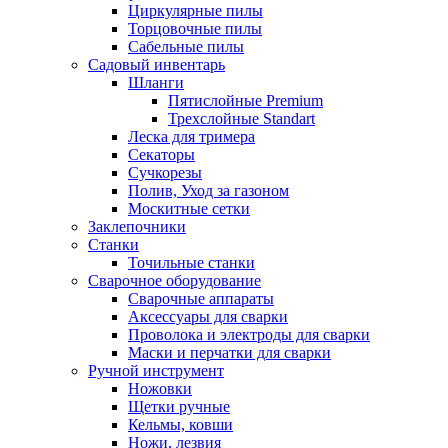
Циркулярные пилы
Торцовочные пилы
Сабельные пилы
Садовый инвентарь
Шланги
Пятислойные Premium
Трехслойные Standart
Леска для тримера
Секаторы
Сучкорезы
Полив, Уход за газоном
Москитные сетки
Заклепочники
Станки
Точильные станки
Сварочное оборудование
Сварочные аппараты
Аксессуары для сварки
Проволока и электроды для сварки
Маски и перчатки для сварки
Ручной инструмент
Ножовки
Щетки ручные
Кельмы, ковши
Ножи, лезвия