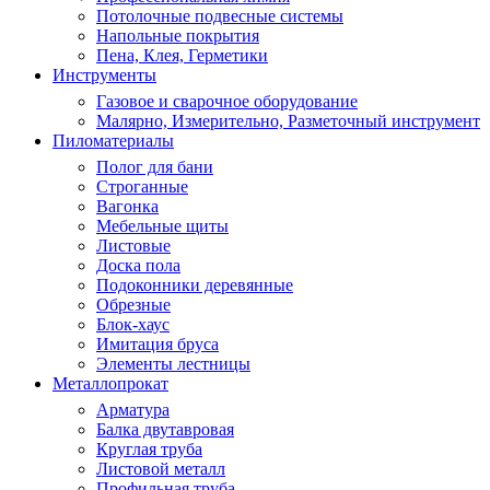
Потолочные подвесные системы
Напольные покрытия
Пена, Клея, Герметики
Инструменты
Газовое и сварочное оборудование
Малярно, Измерительно, Разметочный инструмент
Пиломатериалы
Полог для бани
Строганные
Вагонка
Мебельные щиты
Листовые
Доска пола
Подоконники деревянные
Обрезные
Блок-хаус
Имитация бруса
Элементы лестницы
Металлопрокат
Арматура
Балка двутавровая
Круглая труба
Листовой металл
Профильная труба