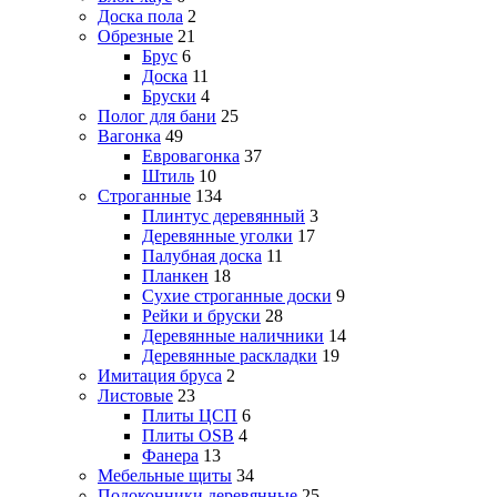
Доска пола
2
Обрезные
21
Брус
6
Доска
11
Бруски
4
Полог для бани
25
Вагонка
49
Евровагонка
37
Штиль
10
Строганные
134
Плинтус деревянный
3
Деревянные уголки
17
Палубная доска
11
Планкен
18
Сухие строганные доски
9
Рейки и бруски
28
Деревянные наличники
14
Деревянные раскладки
19
Имитация бруса
2
Листовые
23
Плиты ЦСП
6
Плиты OSB
4
Фанера
13
Мебельные щиты
34
Подоконники деревянные
25