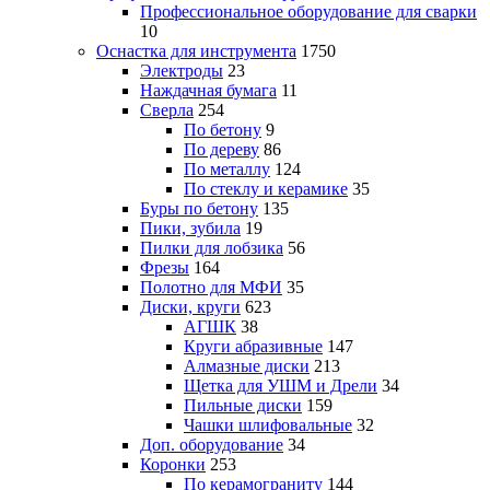
Профессиональное оборудование для сварки
10
Оснастка для инструмента
1750
Электроды
23
Наждачная бумага
11
Сверла
254
По бетону
9
По дереву
86
По металлу
124
По стеклу и керамике
35
Буры по бетону
135
Пики, зубила
19
Пилки для лобзика
56
Фрезы
164
Полотно для МФИ
35
Диски, круги
623
АГШК
38
Круги абразивные
147
Алмазные диски
213
Щетка для УШМ и Дрели
34
Пильные диски
159
Чашки шлифовальные
32
Доп. оборудование
34
Коронки
253
По керамограниту
144