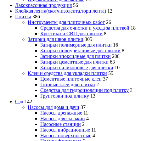
Лакокрасочная продукция
56
Клейкая лента(скотч,изолента,торц лента)
12
Плитка
386
Инструменты для плиточных работ
26
Средства для очистки и ухода за плиткой
18
Крестики и СВП для плитки
8
Затирки для швов плитки
305
Затирки полимерные для плитки
16
Затирки полиуретановые для плитки
8
Затирки эпоксидные для плитки
208
Затирки цементные для плитки
63
Затирки силиконовые для плитки
10
Клеи и средства для укладки плитки
55
Цементные плиточные клеи
37
Готовые клеи для плитки
2
Средства для гидроизоляции под плитку
3
Грунтовки под плитку
13
Сад
142
Насосы для дома и дачи
37
Насосы дренажные
11
Насосы для скважин
4
Насосные станции
2
Насосы вибрационные
11
Насосы поверхностные
4