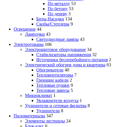
По металлу
53
По бетону
53
По дереву
3
Биты,Насадки
134
Скобы/Степлеры
9
Освещение
44
Лампочки
43
Светодиодные лампы
43
Электротовары
106
Электрощитовое оборудование
34
Стабилизаторы напряжения
32
Источники бесперебойного питания
2
Электрический обогрев дома и квартиры
63
Обогреватели
40
Тепловентиляторы
7
Греющие кабели
2
Тепловые пушки
9
Тепловые завесы
5
Микроклимат
1
Увлажнители воздуха
1
Удлинители и сетевые фильтры
8
Удлинители
8
Пиломатериалы
347
Элементы лестницы
24
Блок-хаус
6