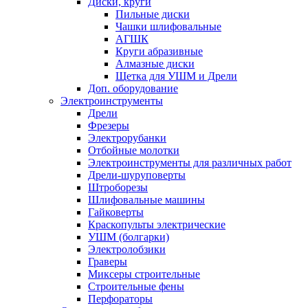
Диски, круги
Пильные диски
Чашки шлифовальные
АГШК
Круги абразивные
Алмазные диски
Щетка для УШМ и Дрели
Доп. оборудование
Электроинструменты
Дрели
Фрезеры
Электрорубанки
Отбойные молотки
Электроинструменты для различных работ
Дрели-шуруповерты
Штроборезы
Шлифовальные машины
Гайковерты
Краскопульты электрические
УШМ (болгарки)
Электролобзики
Граверы
Миксеры строительные
Строительные фены
Перфораторы