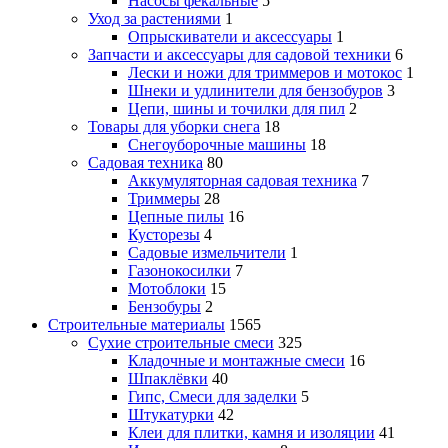
Насосы фекальные
5
Уход за растениями
1
Опрыскиватели и аксессуары
1
Запчасти и аксессуары для садовой техники
6
Лески и ножи для триммеров и мотокос
1
Шнеки и удлинители для бензобуров
3
Цепи, шины и точилки для пил
2
Товары для уборки снега
18
Снегоуборочные машины
18
Садовая техника
80
Аккумуляторная садовая техника
7
Триммеры
28
Цепные пилы
16
Кусторезы
4
Садовые измельчители
1
Газонокосилки
7
Мотоблоки
15
Бензобуры
2
Строительные материалы
1565
Сухие строительные смеси
325
Кладочные и монтажные смеси
16
Шпаклёвки
40
Гипс, Смеси для заделки
5
Штукатурки
42
Клеи для плитки, камня и изоляции
41