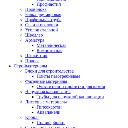
Профнастил
Проволока
Балка двутавровая
Профильная труба
Сваи и оголовки
Уголок стальной
Швеллер
Арматура
Металлическая
Композитная
Штакетник
Полоса
Стройматериалы
Блоки для строительства
Плиты пазогребневые
Фасадные материалы
Очистители и пропитки для камня
Наружная канализация
Трубы для наружной канализации
Листовые материалы
Гипсокартон
Аквапанели
Кровля
Поликарбонат
Сухие смеси и грунтовки