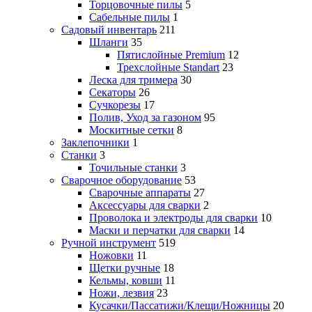
Торцовочные пилы
5
Сабельные пилы
1
Садовый инвентарь
211
Шланги
35
Пятислойные Premium
12
Трехслойные Standart
23
Леска для тримера
30
Секаторы
26
Сучкорезы
17
Полив, Уход за газоном
95
Москитные сетки
8
Заклепочники
1
Станки
3
Точильные станки
3
Сварочное оборудование
53
Сварочные аппараты
27
Аксессуары для сварки
2
Проволока и электроды для сварки
10
Маски и перчатки для сварки
14
Ручной инструмент
519
Ножовки
11
Щетки ручные
18
Кельмы, ковши
11
Ножи, лезвия
23
Кусачки/Пассатижи/Клещи/Ножницы
20