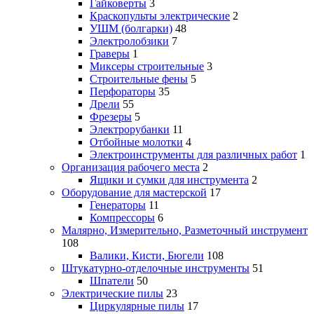
Гайковерты
3
Краскопульты электрические
2
УШМ (болгарки)
48
Электролобзики
7
Граверы
1
Миксеры строительные
3
Строительные фены
5
Перфораторы
35
Дрели
55
Фрезеры
5
Электрорубанки
11
Отбойные молотки
4
Электроинструменты для различных работ
1
Организация рабочего места
2
Ящики и сумки для инструмента
2
Оборудование для мастерской
17
Генераторы
11
Компрессоры
6
Малярно, Измерительно, Разметочный инструмент
108
Валики, Кисти, Бюгели
108
Штукатурно-отделочные инструменты
51
Шпатели
50
Электрические пилы
23
Циркулярные пилы
17