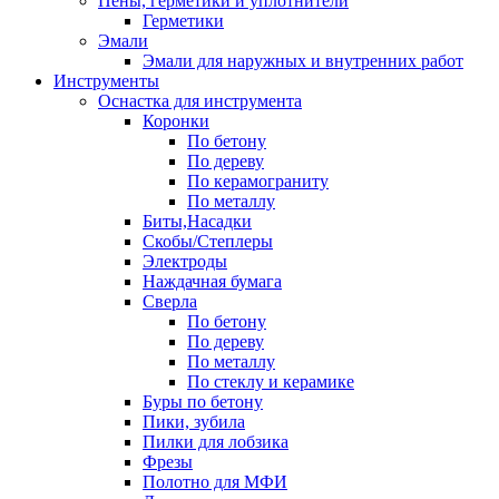
Пены, герметики и уплотнители
Герметики
Эмали
Эмали для наружных и внутренних работ
Инструменты
Оснастка для инструмента
Коронки
По бетону
По дереву
По керамограниту
По металлу
Биты,Насадки
Скобы/Степлеры
Электроды
Наждачная бумага
Сверла
По бетону
По дереву
По металлу
По стеклу и керамике
Буры по бетону
Пики, зубила
Пилки для лобзика
Фрезы
Полотно для МФИ