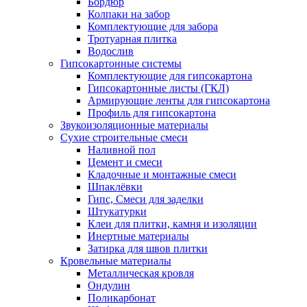
Бордюр
Колпаки на забор
Комплектующие для забора
Тротуарная плитка
Водослив
Гипсокартонные системы
Комплектующие для гипсокартона
Гипсокартонные листы (ГКЛ)
Армирующие ленты для гипсокартона
Профиль для гипсокартона
Звукоизоляционные материалы
Сухие строительные смеси
Наливной пол
Цемент и смеси
Кладочные и монтажные смеси
Шпаклёвки
Гипс, Смеси для заделки
Штукатурки
Клеи для плитки, камня и изоляции
Инертные материалы
Затирка для швов плитки
Кровельные материалы
Металлическая кровля
Ондулин
Поликарбонат