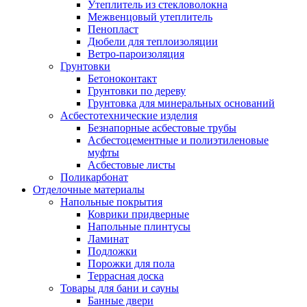
Утеплитель из стекловолокна
Межвенцовый утеплитель
Пенопласт
Дюбели для теплоизоляции
Ветро-пароизоляция
Грунтовки
Бетоноконтакт
Грунтовки по дереву
Грунтовка для минеральных оснований
Асбестотехнические изделия
Безнапорные асбестовые трубы
Асбестоцементные и полиэтиленовые
муфты
Асбестовые листы
Поликарбонат
Отделочные материалы
Напольные покрытия
Коврики придверные
Напольные плинтусы
Ламинат
Подложки
Порожки для пола
Террасная доска
Товары для бани и сауны
Банные двери