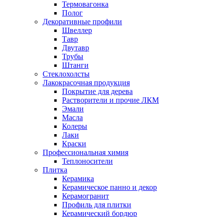
Термовагонка
Полог
Декоративные профили
Швеллер
Тавр
Двутавр
Трубы
Штанги
Стеклохолсты
Лакокрасочная продукция
Покрытие для дерева
Растворители и прочие ЛКМ
Эмали
Масла
Колеры
Лаки
Краски
Профессиональная химия
Теплоносители
Плитка
Керамика
Керамическое панно и декор
Керамогранит
Профиль для плитки
Керамический бордюр