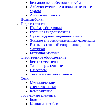
Безнапорные асбестовые трубы
Асбестоцементные и полиэтиленовые
муфты
Асбестовые листы
Поликарбонат
Гидроизоляция
Праймер битумный
Рулонная гидроизоляция
Сухая гидроизоляционная смесь
Жидкие гидроизоляционные материалы
Вспомогательный гидроизоляционный
материал
Битумная мастика
Строительное оборудование
Бетоносмесители
Тачки строительные
Пылесосы
Технические светильники
Сетки
Металлические
Стеклотканевые
Композитные
Тротуарные элементы
Бордюр
Колпаки на забор