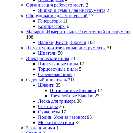
Организация рабочего места
2
Ящики и сумки для инструмента
2
Оборудование для мастерской
17
Генераторы
11
Компрессоры
6
Малярно, Измерительно, Разметочный инструмент
108
Валики, Кисти, Бюгели
108
Штукатурно-отделочные инструменты
51
Шпатели
50
Электрические пилы
23
Циркулярные пилы
17
Торцовочные пилы
5
Сабельные пилы
1
Садовый инвентарь
211
Шланги
35
Пятислойные Premium
12
Трехслойные Standart
23
Леска для тримера
30
Секаторы
26
Сучкорезы
17
Полив, Уход за газоном
95
Москитные сетки
8
Заклепочники
1