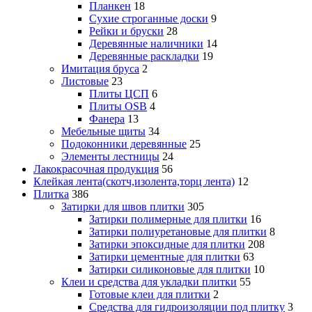
Планкен
18
Сухие строганные доски
9
Рейки и бруски
28
Деревянные наличники
14
Деревянные раскладки
19
Имитация бруса
2
Листовые
23
Плиты ЦСП
6
Плиты OSB
4
Фанера
13
Мебельные щиты
34
Подоконники деревянные
25
Элементы лестницы
24
Лакокрасочная продукция
56
Клейкая лента(скотч,изолента,торц лента)
12
Плитка
386
Затирки для швов плитки
305
Затирки полимерные для плитки
16
Затирки полиуретановые для плитки
8
Затирки эпоксидные для плитки
208
Затирки цементные для плитки
63
Затирки силиконовые для плитки
10
Клеи и средства для укладки плитки
55
Готовые клеи для плитки
2
Средства для гидроизоляции под плитку
3