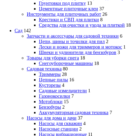
Грунтовки под плитку
13
Цементные плиточные клеи
37
Инструменты для плиточных работ
26
Крестики и СВП для плитки
8
Средства для очистки и ухода за плиткой
18
Сад
142
Запчасти и аксессуары для садовой техники
6
Цепи, шины и точилки для пил
2
Лески и ножи для триммеров и мотокос
1
Шнеки и удлинители для бензобуров
3
Товары для уборки снега
18
Снегоуборочные машины
18
Садовая техника
80
Триммеры
28
Цепные пилы
16
Кусторезы
4
Садовые измельчители
1
Газонокосилки
7
Мотоблоки
15
Бензобуры
2
Аккумуляторная садовая техника
7
Насосы для дома и дачи
37
Насосы для скважин
4
Насосные станции
2
Насосы вибрационные
11