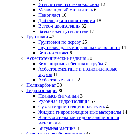
Утеплитель из стекловолокна
12
Межвенцовый утеплитель
6
Пенопласт
10
Дюбели для теплоизоляции
18
Ветро-пароизоляция
32
Базальтовый утеплитель
17
Грунтовки
47
Грунтовки по дереву
25
Грунтовка для минеральных оснований
14
Бетоноконтакт
8
Асбестотехнические изделия
20
Безнапорные асбестовые трубы
7
Асбестоцементные и полиэтиленовые
муфты
11
Асбестовые листы
2
Поликарбонат
33
Гидроизоляция
86
Праймер битумный
3
Рулонная гидроизоляция
57
Сухая гидроизоляционная смесь
4
Жидкие гидроизоляционные материалы
14
Вспомогательный гидроизоляционный
материал
4
Битумная мастика
3
Строительное оборудование
38