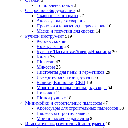
Станки
3
Точильные станки
3
Сварочное оборудование
53
Сварочные аппараты
27
Аксессуары для сварки
2
Проволока и электроды для сварки
10
Маски и перчатки для сварки
14
Ручной инструмент
519
Кельмы, ковши
11
Ножи, лезвия
23
Кусачки/Пассатижи/Клещи/Ножницы
20
Кисти
76
Шпатели
47
Миксеры
25
Пистолеты для пены и герметиков
29
Измерительный инструмент
55
Валики, Ванночки, СВП
150
Молотки, топоры, киянки, кувалды
54
Ножовки
11
Щетки ручные
18
Минимойки и строительные пылесосы
47
Аксессуары для строительных пылесосов
33
Пылесосы строительные
5
Мойки высокого давления
8
Измерительно-разметочный инструмент
10