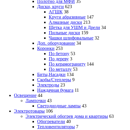
Полотно для МФИ
35
Диски, круги
623
АГШК
38
Круги абразивные
147
Алмазные диски
213
Щетка для УШМ и Дрели
34
Пильные диски
159
Чашки шлифовальные
32
Доп. оборудование
34
Коронки
253
По бетону
53
По дереву
3
По керамограниту
144
По металлу
53
Биты,Насадки
134
Скобы/Степлеры
9
Электроды
23
Наждачная бумага
11
Освещение
44
Лампочки
43
Светодиодные лампы
43
Электротовары
106
Электрический обогрев дома и квартиры
63
Обогреватели
40
Тепловентиляторы
7