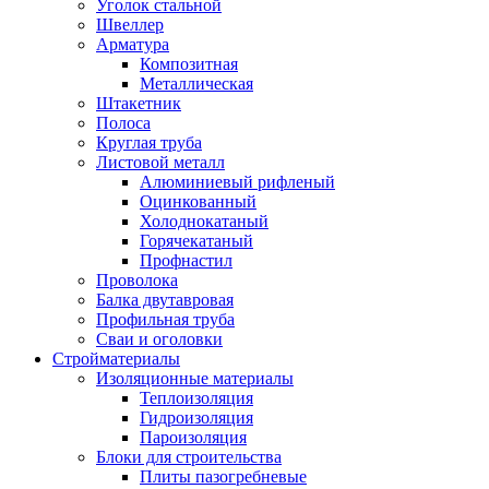
Уголок стальной
Швеллер
Арматура
Композитная
Металлическая
Штакетник
Полоса
Круглая труба
Листовой металл
Алюминиевый рифленый
Оцинкованный
Холоднокатаный
Горячекатаный
Профнастил
Проволока
Балка двутавровая
Профильная труба
Сваи и оголовки
Стройматериалы
Изоляционные материалы
Теплоизоляция
Гидроизоляция
Пароизоляция
Блоки для строительства
Плиты пазогребневые