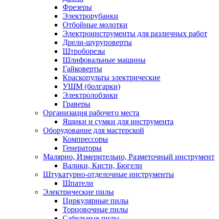
Фрезеры
Электрорубанки
Отбойные молотки
Электроинструменты для различных работ
Дрели-шуруповерты
Штроборезы
Шлифовальные машины
Гайковерты
Краскопульты электрические
УШМ (болгарки)
Электролобзики
Граверы
Организация рабочего места
Ящики и сумки для инструмента
Оборудование для мастерской
Компрессоры
Генераторы
Малярно, Измерительно, Разметочный инструмент
Валики, Кисти, Бюгели
Штукатурно-отделочные инструменты
Шпатели
Электрические пилы
Циркулярные пилы
Торцовочные пилы
Сабельные пилы