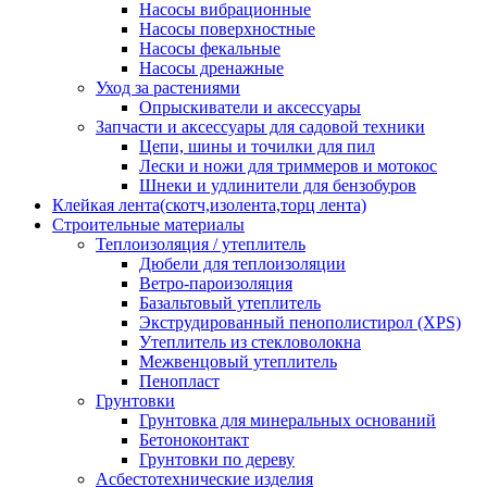
Насосы вибрационные
Насосы поверхностные
Насосы фекальные
Насосы дренажные
Уход за растениями
Опрыскиватели и аксессуары
Запчасти и аксессуары для садовой техники
Цепи, шины и точилки для пил
Лески и ножи для триммеров и мотокос
Шнеки и удлинители для бензобуров
Клейкая лента(скотч,изолента,торц лента)
Строительные материалы
Теплоизоляция / утеплитель
Дюбели для теплоизоляции
Ветро-пароизоляция
Базальтовый утеплитель
Экструдированный пенополистирол (XPS)
Утеплитель из стекловолокна
Межвенцовый утеплитель
Пенопласт
Грунтовки
Грунтовка для минеральных оснований
Бетоноконтакт
Грунтовки по дереву
Асбестотехнические изделия