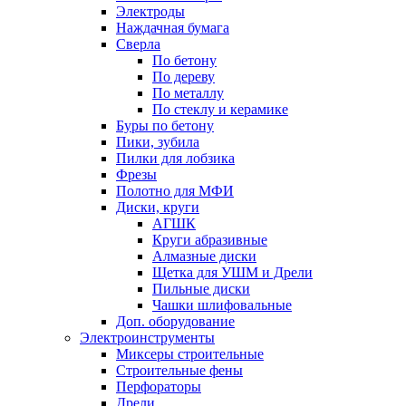
Электроды
Наждачная бумага
Сверла
По бетону
По дереву
По металлу
По стеклу и керамике
Буры по бетону
Пики, зубила
Пилки для лобзика
Фрезы
Полотно для МФИ
Диски, круги
АГШК
Круги абразивные
Алмазные диски
Щетка для УШМ и Дрели
Пильные диски
Чашки шлифовальные
Доп. оборудование
Электроинструменты
Миксеры строительные
Строительные фены
Перфораторы
Дрели