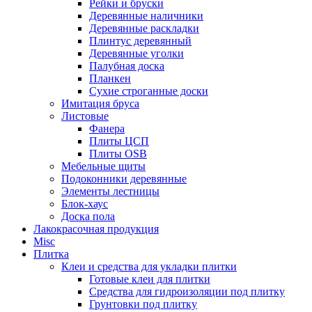
Рейки и бруски
Деревянные наличники
Деревянные раскладки
Плинтус деревянный
Деревянные уголки
Палубная доска
Планкен
Сухие строганные доски
Имитация бруса
Листовые
Фанера
Плиты ЦСП
Плиты OSB
Мебельные щиты
Подоконники деревянные
Элементы лестницы
Блок-хаус
Доска пола
Лакокрасочная продукция
Misc
Плитка
Клеи и средства для укладки плитки
Готовые клеи для плитки
Средства для гидроизоляции под плитку
Грунтовки под плитку