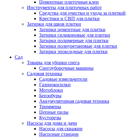
Цементные плиточные клеи
Инструменты для плиточных работ
Средства для очистки и ухода за плиткой
Крестики и СВП для плитки
Затирки для швов плитки
Затирки цементные для плитки
Затирки силиконовые для плитки
Затирки полимерные для плитки
Затирки полиуретановые для плитки
Затирки эпоксидные для плитки
Сад
Товары для уборки снега
Снегоуборочные машины
Садовая техника
Садовые измельчители
Газонокосилки
Мотоблоки
Бензобуры
Аккумуляторная садовая техника
Триммеры
Цепные пилы
Кусторезы
Насосы для дома и дачи
Насосы для скважин
Насосные станции