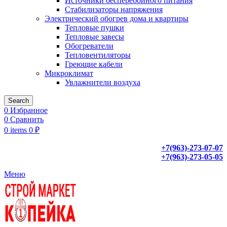
Источники бесперебойного питания
Стабилизаторы напряжения
Электрический обогрев дома и квартиры
Тепловые пушки
Тепловые завесы
Обогреватели
Тепловентиляторы
Греющие кабели
Микроклимат
Увлажнители воздуха
Search
0
Избранное
0
Сравнить
0
items
0
₽
+7(963)-273-07-07
+7(963)-273-05-05
Меню