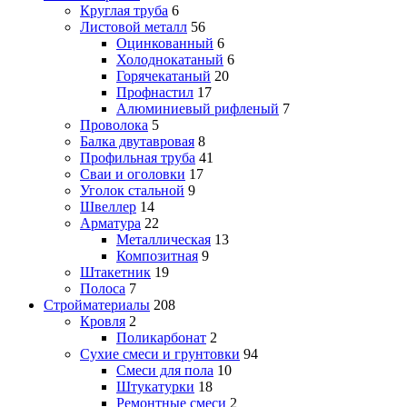
Круглая труба
6
Листовой металл
56
Оцинкованный
6
Холоднокатаный
6
Горячекатаный
20
Профнастил
17
Алюминиевый рифленый
7
Проволока
5
Балка двутавровая
8
Профильная труба
41
Сваи и оголовки
17
Уголок стальной
9
Швеллер
14
Арматура
22
Металлическая
13
Композитная
9
Штакетник
19
Полоса
7
Стройматериалы
208
Кровля
2
Поликарбонат
2
Сухие смеси и грунтовки
94
Смеси для пола
10
Штукатурки
18
Ремонтные смеси
2