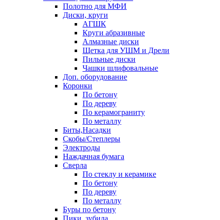
Полотно для МФИ
Диски, круги
АГШК
Круги абразивные
Алмазные диски
Щетка для УШМ и Дрели
Пильные диски
Чашки шлифовальные
Доп. оборудование
Коронки
По бетону
По дереву
По керамограниту
По металлу
Биты,Насадки
Скобы/Степлеры
Электроды
Наждачная бумага
Сверла
По стеклу и керамике
По бетону
По дереву
По металлу
Буры по бетону
Пики, зубила