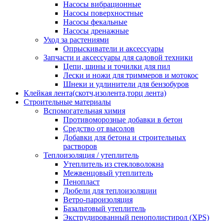
Насосы вибрационные
Насосы поверхностные
Насосы фекальные
Насосы дренажные
Уход за растениями
Опрыскиватели и аксессуары
Запчасти и аксессуары для садовой техники
Цепи, шины и точилки для пил
Лески и ножи для триммеров и мотокос
Шнеки и удлинители для бензобуров
Клейкая лента(скотч,изолента,торц лента)
Строительные материалы
Вспомогательная химия
Противоморозные добавки в бетон
Средство от высолов
Добавки для бетона и строительных
растворов
Теплоизоляция / утеплитель
Утеплитель из стекловолокна
Межвенцовый утеплитель
Пенопласт
Дюбели для теплоизоляции
Ветро-пароизоляция
Базальтовый утеплитель
Экструдированный пенополистирол (XPS)