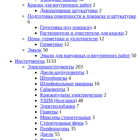
Краски для внутренних работ
2
Декоративные штукатурки
2
Подготовка поверхности к покраске и штукатурке
6
Грунтовка под покраску
4
Растворители и очистители для краски
2
Пены, герметики и уплотнители
12
Герметики
12
Эмали
50
Эмали для наружных и внутренних работ
50
Инструменты
3133
Электроинструменты
203
Дрели-шуруповерты
3
Штроборезы
4
Шлифовальные машины
16
Гайковерты
3
Краскопульты электрические
2
УШМ (болгарки)
48
Электролобзики
7
Граверы
1
Миксеры строительные
3
Строительные фены
5
Перфораторы
35
Дрели
55
Фрезеры
5