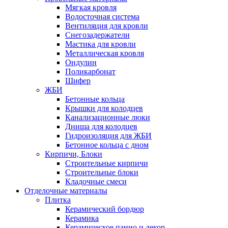
Мягкая кровля
Водосточная система
Вентиляция для кровли
Снегозадержатели
Мастика для кровли
Металлическая кровля
Ондулин
Поликарбонат
Шифер
ЖБИ
Бетонные кольца
Крышки для колодцев
Канализационные люки
Днища для колодцев
Гидроизоляция для ЖБИ
Бетонное кольца с дном
Кирпичи, Блоки
Строительные кирпичи
Строительные блоки
Кладочные смеси
Отделочные материалы
Плитка
Керамический бордюр
Керамика
Керамическое панно и декор