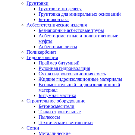
Грунтовки
Грунтовки по дереву
Грунтовка для минеральных оснований
Бетоноконтакт
Асбестотехнические изделия
Безнапорные асбестовые трубы
Асбестоцементные и полиэтиленовые
муфты
Асбестовые листы
Поликарбонат
Гидроизоляция
Праймер битумный
Рулонная гидроизоляция
Сухая гидроизоляционная смесь
Жидкие гидроизоляционные материалы
Вспомогательный гидроизоляционный
материал
Битумная мастика
Строительное оборудование
Бетоносмесители
Тачки строительные
Пылесосы
Технические светильники
Сетки
Металлические