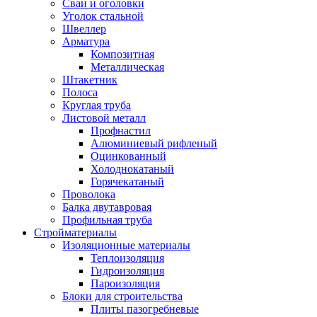
Сваи и оголовки
Уголок стальной
Швеллер
Арматура
Композитная
Металлическая
Штакетник
Полоса
Круглая труба
Листовой металл
Профнастил
Алюминиевый рифленый
Оцинкованный
Холоднокатаный
Горячекатаный
Проволока
Балка двутавровая
Профильная труба
Стройматериалы
Изоляционные материалы
Теплоизоляция
Гидроизоляция
Пароизоляция
Блоки для строительства
Плиты пазогребневые