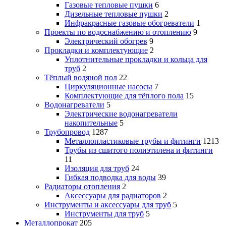
Газовые тепловые пушки
6
Дизельные тепловые пушки
2
Инфракрасные газовые обогреватели
1
Проекты по водоснабжению и отоплению
9
Электрический обогрев
9
Прокладки и комплектующие
2
Уплотнительные прокладки и кольца для
труб
2
Тёплый водяной пол
22
Циркуляционные насосы
7
Комплектующие для тёплого пола
15
Водонагреватели
5
Электрические водонагреватели
накопительные
5
Трубопровод
1287
Металлопластиковые трубы и фитинги
1213
Трубы из сшитого полиэтилена и фитинги
11
Изоляция для труб
24
Гибкая подводка для воды
39
Радиаторы отопления
2
Аксессуары для радиаторов
2
Инструменты и аксессуары для труб
5
Инструменты для труб
5
Металлопрокат
205