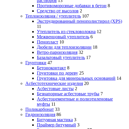
растворов
13
Противоморозные добавки в бетон
8
Средство от высолов
2
Теплоизоляция / утеплитель
107
Экструдированный пенополистирол (XPS)
11
Утеплитель из стекловолокна
12
Межвенцовый утеплитель
6
Пенопласт
10
Дюбели для теплоизоляции
18
Ветро-пароизоляция
32
Базальтовый утеплитель
17
Грунтовки
47
Бетоноконтакт
8
Грунтовки по дереву
25
Грунтовка для минеральных оснований
14
Асбестотехнические изделия
20
Асбестовые листы
2
Безнапорные асбестовые трубы
7
Асбестоцементные и полиэтиленовые
муфты
11
Поликарбонат
33
Гидроизоляция
86
Битумная мастика
3
Праймер битумный
3