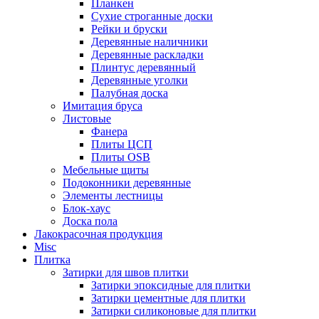
Планкен
Сухие строганные доски
Рейки и бруски
Деревянные наличники
Деревянные раскладки
Плинтус деревянный
Деревянные уголки
Палубная доска
Имитация бруса
Листовые
Фанера
Плиты ЦСП
Плиты OSB
Мебельные щиты
Подоконники деревянные
Элементы лестницы
Блок-хаус
Доска пола
Лакокрасочная продукция
Misc
Плитка
Затирки для швов плитки
Затирки эпоксидные для плитки
Затирки цементные для плитки
Затирки силиконовые для плитки