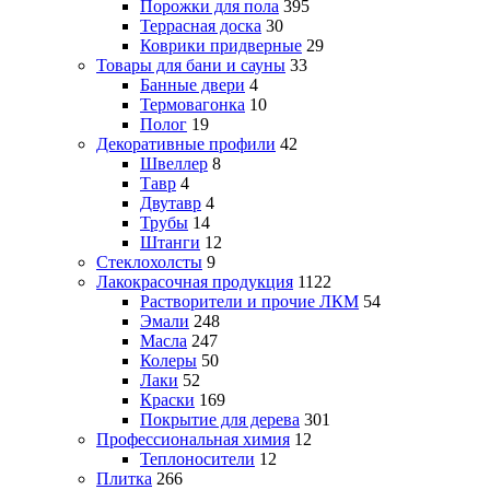
Порожки для пола
395
Террасная доска
30
Коврики придверные
29
Товары для бани и сауны
33
Банные двери
4
Термовагонка
10
Полог
19
Декоративные профили
42
Швеллер
8
Тавр
4
Двутавр
4
Трубы
14
Штанги
12
Стеклохолсты
9
Лакокрасочная продукция
1122
Растворители и прочие ЛКМ
54
Эмали
248
Масла
247
Колеры
50
Лаки
52
Краски
169
Покрытие для дерева
301
Профессиональная химия
12
Теплоносители
12
Плитка
266