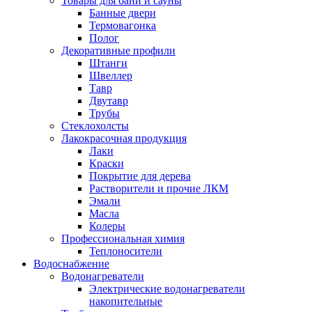
Товары для бани и сауны
Банные двери
Термовагонка
Полог
Декоративные профили
Штанги
Швеллер
Тавр
Двутавр
Трубы
Стеклохолсты
Лакокрасочная продукция
Лаки
Краски
Покрытие для дерева
Растворители и прочие ЛКМ
Эмали
Масла
Колеры
Профессиональная химия
Теплоносители
Водоснабжение
Водонагреватели
Электрические водонагреватели
накопительные