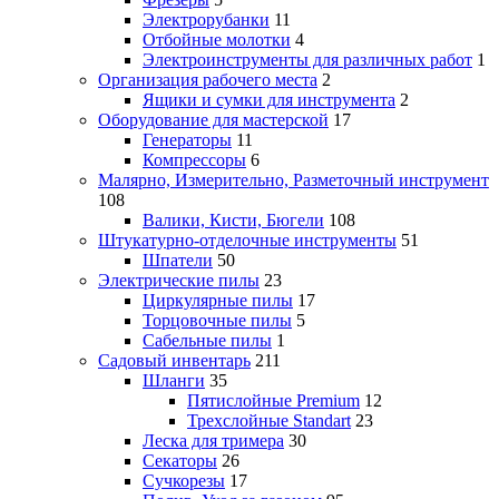
Электрорубанки
11
Отбойные молотки
4
Электроинструменты для различных работ
1
Организация рабочего места
2
Ящики и сумки для инструмента
2
Оборудование для мастерской
17
Генераторы
11
Компрессоры
6
Малярно, Измерительно, Разметочный инструмент
108
Валики, Кисти, Бюгели
108
Штукатурно-отделочные инструменты
51
Шпатели
50
Электрические пилы
23
Циркулярные пилы
17
Торцовочные пилы
5
Сабельные пилы
1
Садовый инвентарь
211
Шланги
35
Пятислойные Premium
12
Трехслойные Standart
23
Леска для тримера
30
Секаторы
26
Сучкорезы
17