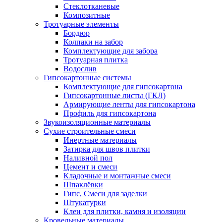
Стеклотканевые
Композитные
Тротуарные элементы
Бордюр
Колпаки на забор
Комплектующие для забора
Тротуарная плитка
Водослив
Гипсокартонные системы
Комплектующие для гипсокартона
Гипсокартонные листы (ГКЛ)
Армирующие ленты для гипсокартона
Профиль для гипсокартона
Звукоизоляционные материалы
Сухие строительные смеси
Инертные материалы
Затирка для швов плитки
Наливной пол
Цемент и смеси
Кладочные и монтажные смеси
Шпаклёвки
Гипс, Смеси для заделки
Штукатурки
Клеи для плитки, камня и изоляции
Кровельные материалы