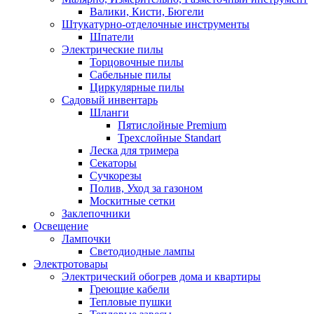
Валики, Кисти, Бюгели
Штукатурно-отделочные инструменты
Шпатели
Электрические пилы
Торцовочные пилы
Сабельные пилы
Циркулярные пилы
Садовый инвентарь
Шланги
Пятислойные Premium
Трехслойные Standart
Леска для тримера
Секаторы
Сучкорезы
Полив, Уход за газоном
Москитные сетки
Заклепочники
Освещение
Лампочки
Светодиодные лампы
Электротовары
Электрический обогрев дома и квартиры
Греющие кабели
Тепловые пушки