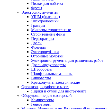
Пилки для лобзика
Фрезы
Электроинструменты
УШМ (болгарки)
Электролобзики
Граверы
Миксеры строительные
Строительные фены
Перфораторы
Дрели
Фрезеры
Электрорубанки
Отбойные молотки
Электроинструменты для различных работ
Дрели-шуруповерты
Штроборезы
Шлифовальные машины
Гайковерты
Краскопульты электрические
Организация рабочего места
Ящики и сумки для инструмента
Оборудование для мастерской
Компрессоры
Генераторы
Малярно, Измерительно, Разметочный инструмент