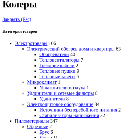
Колеры
Закрыть (Esc)
Категории товаров
Электротовары
106
Электрический обогрев дома и квартиры
63
Обогреватели
40
Тепловентиляторы
7
Греющие кабели
2
Тепловые пушки
9
Тепловые завесы
5
Микроклимат
1
Увлажнители воздуха
1
Удлинители и сетевые фильтры
8
Удлинители
8
Электрощитовое оборудование
34
Источники бесперебойного питания
2
Стабилизаторы напряжения
32
Пиломатериалы
347
Обрезные
21
Брус
6
Доска
11