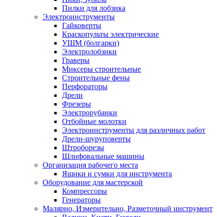
Пилки для лобзика
Электроинструменты
Гайковерты
Краскопульты электрические
УШМ (болгарки)
Электролобзики
Граверы
Миксеры строительные
Строительные фены
Перфораторы
Дрели
Фрезеры
Электрорубанки
Отбойные молотки
Электроинструменты для различных работ
Дрели-шуруповерты
Штроборезы
Шлифовальные машины
Организация рабочего места
Ящики и сумки для инструмента
Оборудование для мастерской
Компрессоры
Генераторы
Малярно, Измерительно, Разметочный инструмент