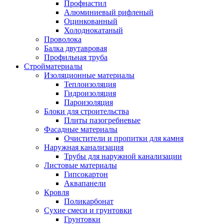
Профнастил
Алюминиевый рифленый
Оцинкованный
Холоднокатаный
Проволока
Балка двутавровая
Профильная труба
Стройматериалы
Изоляционные материалы
Теплоизоляция
Гидроизоляция
Пароизоляция
Блоки для строительства
Плиты пазогребневые
Фасадные материалы
Очистители и пропитки для камня
Наружная канализация
Трубы для наружной канализации
Листовые материалы
Гипсокартон
Аквапанели
Кровля
Поликарбонат
Сухие смеси и грунтовки
Грунтовки