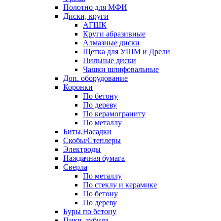
Полотно для МФИ
Диски, круги
АГШК
Круги абразивные
Алмазные диски
Щетка для УШМ и Дрели
Пильные диски
Чашки шлифовальные
Доп. оборудование
Коронки
По бетону
По дереву
По керамограниту
По металлу
Биты,Насадки
Скобы/Степлеры
Электроды
Наждачная бумага
Сверла
По металлу
По стеклу и керамике
По бетону
По дереву
Буры по бетону
Пики, зубила