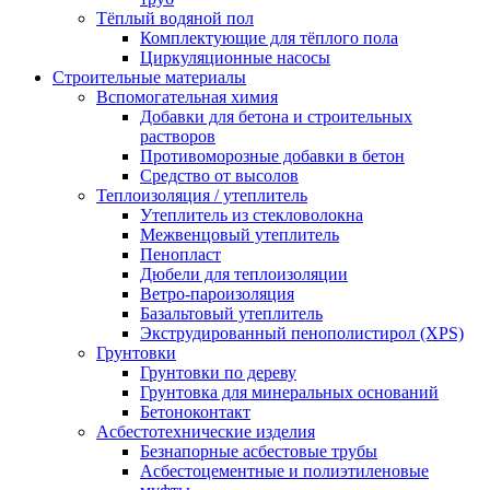
Тёплый водяной пол
Комплектующие для тёплого пола
Циркуляционные насосы
Строительные материалы
Вспомогательная химия
Добавки для бетона и строительных
растворов
Противоморозные добавки в бетон
Средство от высолов
Теплоизоляция / утеплитель
Утеплитель из стекловолокна
Межвенцовый утеплитель
Пенопласт
Дюбели для теплоизоляции
Ветро-пароизоляция
Базальтовый утеплитель
Экструдированный пенополистирол (XPS)
Грунтовки
Грунтовки по дереву
Грунтовка для минеральных оснований
Бетоноконтакт
Асбестотехнические изделия
Безнапорные асбестовые трубы
Асбестоцементные и полиэтиленовые