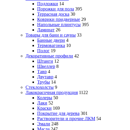
Подложки
14
Порожки для пола
395
Террасная доска
30
Коврики придверные
29
Напольные плинтусы
395
Ламинат
26
Товары для бани и сауны
33
Банные двери
4
Термовагонка
10
Полог
19
Декоративные профили
42
Штанги
12
Швеллер
8
Тавр
4
Двутавр
4
Трубы
14
Стеклохолсты
9
Лакокрасочная продукция
1122
Колеры
50
Лаки
52
Краски
169
Покрытие для дерева
301
Растворители и прочие ЛКМ
54
Эмали
248
Масла
247