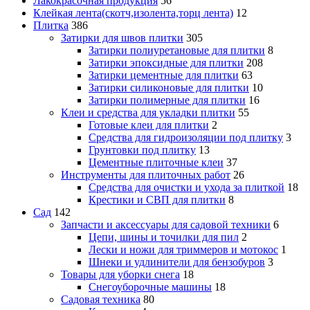
Лакокрасочная продукция
56
Клейкая лента(скотч,изолента,торц лента)
12
Плитка
386
Затирки для швов плитки
305
Затирки полиуретановые для плитки
8
Затирки эпоксидные для плитки
208
Затирки цементные для плитки
63
Затирки силиконовые для плитки
10
Затирки полимерные для плитки
16
Клеи и средства для укладки плитки
55
Готовые клеи для плитки
2
Средства для гидроизоляции под плитку
3
Грунтовки под плитку
13
Цементные плиточные клеи
37
Инструменты для плиточных работ
26
Средства для очистки и ухода за плиткой
18
Крестики и СВП для плитки
8
Сад
142
Запчасти и аксессуары для садовой техники
6
Цепи, шины и точилки для пил
2
Лески и ножи для триммеров и мотокос
1
Шнеки и удлинители для бензобуров
3
Товары для уборки снега
18
Снегоуборочные машины
18
Садовая техника
80