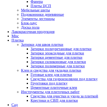
Фанера
Плиты ЦСП
Мебельные щиты
Подоконники деревянные
Элементы лестницы
Блок-хаус
Доска пола
Лакокрасочная продукция
Misc
Плитка
Затирки для швов плитки
Затирки полиуретановые для плитки
Затирки эпоксидные для плитки
Затирки цементные для плитки
Затирки силиконовые для плитки
Затирки полимерные для плитки
Клеи и средства для укладки плитки
Готовые клеи для плитки
Средства для гидроизоляции под плитку
Грунтовки под плитку
Цементные плиточные клеи
Инструменты для плиточных работ
Средства для очистки и ухода за плиткой
Крестики и СВП для плитки
Сад