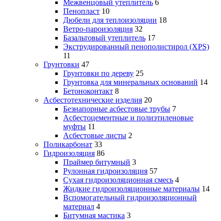
Межвенцовый утеплитель
6
Пенопласт
10
Дюбели для теплоизоляции
18
Ветро-пароизоляция
32
Базальтовый утеплитель
17
Экструдированный пенополистирол (XPS)
11
Грунтовки
47
Грунтовки по дереву
25
Грунтовка для минеральных оснований
14
Бетоноконтакт
8
Асбестотехнические изделия
20
Безнапорные асбестовые трубы
7
Асбестоцементные и полиэтиленовые
муфты
11
Асбестовые листы
2
Поликарбонат
33
Гидроизоляция
86
Праймер битумный
3
Рулонная гидроизоляция
57
Сухая гидроизоляционная смесь
4
Жидкие гидроизоляционные материалы
14
Вспомогательный гидроизоляционный
материал
4
Битумная мастика
3