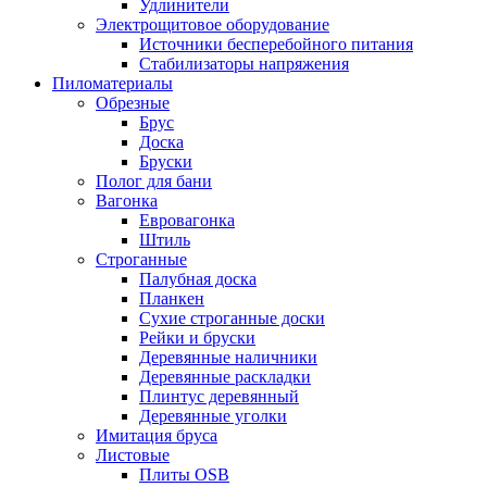
Удлинители
Электрощитовое оборудование
Источники бесперебойного питания
Стабилизаторы напряжения
Пиломатериалы
Обрезные
Брус
Доска
Бруски
Полог для бани
Вагонка
Евровагонка
Штиль
Строганные
Палубная доска
Планкен
Сухие строганные доски
Рейки и бруски
Деревянные наличники
Деревянные раскладки
Плинтус деревянный
Деревянные уголки
Имитация бруса
Листовые
Плиты OSB