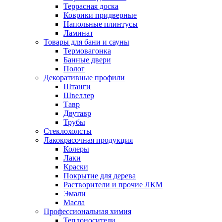
Террасная доска
Коврики придверные
Напольные плинтусы
Ламинат
Товары для бани и сауны
Термовагонка
Банные двери
Полог
Декоративные профили
Штанги
Швеллер
Тавр
Двутавр
Трубы
Стеклохолсты
Лакокрасочная продукция
Колеры
Лаки
Краски
Покрытие для дерева
Растворители и прочие ЛКМ
Эмали
Масла
Профессиональная химия
Теплоносители