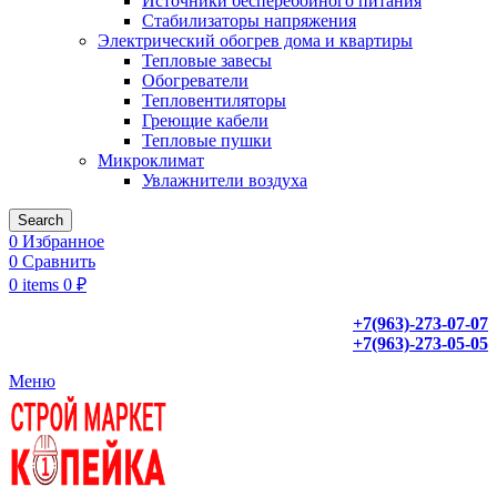
Источники бесперебойного питания
Стабилизаторы напряжения
Электрический обогрев дома и квартиры
Тепловые завесы
Обогреватели
Тепловентиляторы
Греющие кабели
Тепловые пушки
Микроклимат
Увлажнители воздуха
Search
0
Избранное
0
Сравнить
0
items
0
₽
+7(963)-273-07-07
+7(963)-273-05-05
Меню