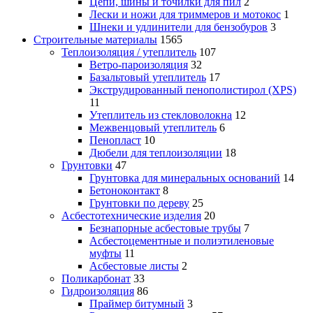
Цепи, шины и точилки для пил
2
Лески и ножи для триммеров и мотокос
1
Шнеки и удлинители для бензобуров
3
Строительные материалы
1565
Теплоизоляция / утеплитель
107
Ветро-пароизоляция
32
Базальтовый утеплитель
17
Экструдированный пенополистирол (XPS)
11
Утеплитель из стекловолокна
12
Межвенцовый утеплитель
6
Пенопласт
10
Дюбели для теплоизоляции
18
Грунтовки
47
Грунтовка для минеральных оснований
14
Бетоноконтакт
8
Грунтовки по дереву
25
Асбестотехнические изделия
20
Безнапорные асбестовые трубы
7
Асбестоцементные и полиэтиленовые
муфты
11
Асбестовые листы
2
Поликарбонат
33
Гидроизоляция
86
Праймер битумный
3