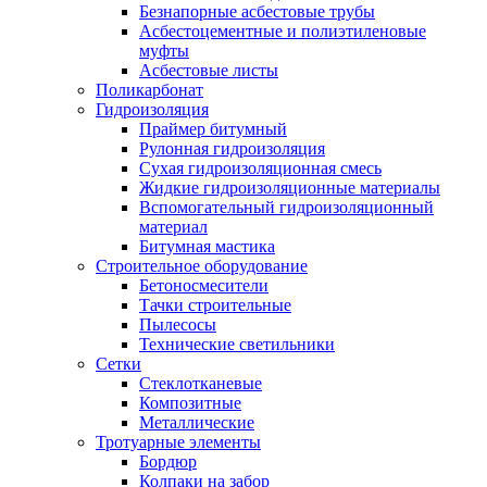
Безнапорные асбестовые трубы
Асбестоцементные и полиэтиленовые
муфты
Асбестовые листы
Поликарбонат
Гидроизоляция
Праймер битумный
Рулонная гидроизоляция
Сухая гидроизоляционная смесь
Жидкие гидроизоляционные материалы
Вспомогательный гидроизоляционный
материал
Битумная мастика
Строительное оборудование
Бетоносмесители
Тачки строительные
Пылесосы
Технические светильники
Сетки
Стеклотканевые
Композитные
Металлические
Тротуарные элементы
Бордюр
Колпаки на забор