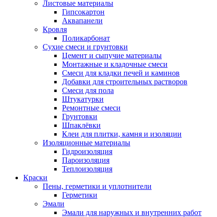
Листовые материалы
Гипсокартон
Аквапанели
Кровля
Поликарбонат
Сухие смеси и грунтовки
Цемент и сыпучие материалы
Монтажные и кладочные смеси
Смеси для кладки печей и каминов
Добавки для строительных растворов
Смеси для пола
Штукатурки
Ремонтные смеси
Грунтовки
Шпаклёвки
Клеи для плитки, камня и изоляции
Изоляционные материалы
Гидроизоляция
Пароизоляция
Теплоизоляция
Краски
Пены, герметики и уплотнители
Герметики
Эмали
Эмали для наружных и внутренних работ