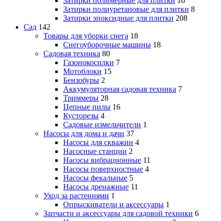
Затирки полимерные для плитки
16
Затирки полиуретановые для плитки
8
Затирки эпоксидные для плитки
208
Сад
142
Товары для уборки снега
18
Снегоуборочные машины
18
Садовая техника
80
Газонокосилки
7
Мотоблоки
15
Бензобуры
2
Аккумуляторная садовая техника
7
Триммеры
28
Цепные пилы
16
Кусторезы
4
Садовые измельчители
1
Насосы для дома и дачи
37
Насосы для скважин
4
Насосные станции
2
Насосы вибрационные
11
Насосы поверхностные
4
Насосы фекальные
5
Насосы дренажные
11
Уход за растениями
1
Опрыскиватели и аксессуары
1
Запчасти и аксессуары для садовой техники
6