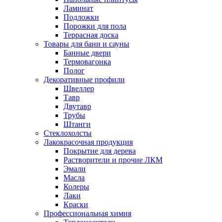
Ламинат
Подложки
Порожки для пола
Террасная доска
Товары для бани и сауны
Банные двери
Термовагонка
Полог
Декоративные профили
Швеллер
Тавр
Двутавр
Трубы
Штанги
Стеклохолсты
Лакокрасочная продукция
Покрытие для дерева
Растворители и прочие ЛКМ
Эмали
Масла
Колеры
Лаки
Краски
Профессиональная химия