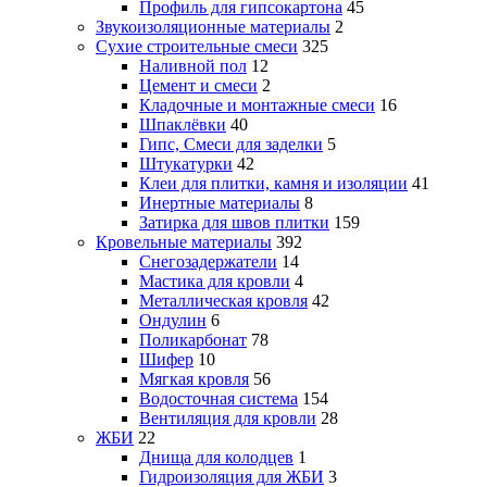
Профиль для гипсокартона
45
Звукоизоляционные материалы
2
Сухие строительные смеси
325
Наливной пол
12
Цемент и смеси
2
Кладочные и монтажные смеси
16
Шпаклёвки
40
Гипс, Смеси для заделки
5
Штукатурки
42
Клеи для плитки, камня и изоляции
41
Инертные материалы
8
Затирка для швов плитки
159
Кровельные материалы
392
Снегозадержатели
14
Мастика для кровли
4
Металлическая кровля
42
Ондулин
6
Поликарбонат
78
Шифер
10
Мягкая кровля
56
Водосточная система
154
Вентиляция для кровли
28
ЖБИ
22
Днища для колодцев
1
Гидроизоляция для ЖБИ
3