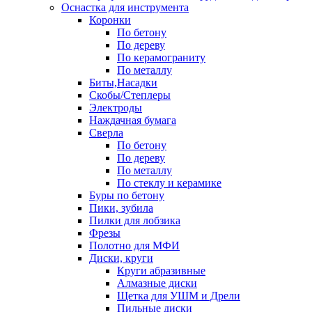
Оснастка для инструмента
Коронки
По бетону
По дереву
По керамограниту
По металлу
Биты,Насадки
Скобы/Степлеры
Электроды
Наждачная бумага
Сверла
По бетону
По дереву
По металлу
По стеклу и керамике
Буры по бетону
Пики, зубила
Пилки для лобзика
Фрезы
Полотно для МФИ
Диски, круги
Круги абразивные
Алмазные диски
Щетка для УШМ и Дрели
Пильные диски