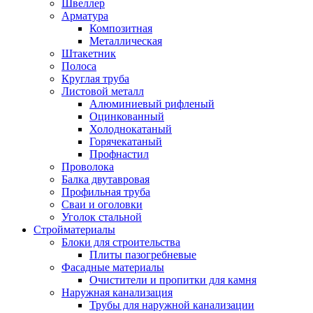
Швеллер
Арматура
Композитная
Металлическая
Штакетник
Полоса
Круглая труба
Листовой металл
Алюминиевый рифленый
Оцинкованный
Холоднокатаный
Горячекатаный
Профнастил
Проволока
Балка двутавровая
Профильная труба
Сваи и оголовки
Уголок стальной
Стройматериалы
Блоки для строительства
Плиты пазогребневые
Фасадные материалы
Очистители и пропитки для камня
Наружная канализация
Трубы для наружной канализации