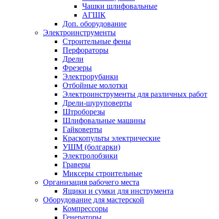
Чашки шлифовальные
АГШК
Доп. оборудование
Электроинструменты
Строительные фены
Перфораторы
Дрели
Фрезеры
Электрорубанки
Отбойные молотки
Электроинструменты для различных работ
Дрели-шуруповерты
Штроборезы
Шлифовальные машины
Гайковерты
Краскопульты электрические
УШМ (болгарки)
Электролобзики
Граверы
Миксеры строительные
Организация рабочего места
Ящики и сумки для инструмента
Оборудование для мастерской
Компрессоры
Генераторы