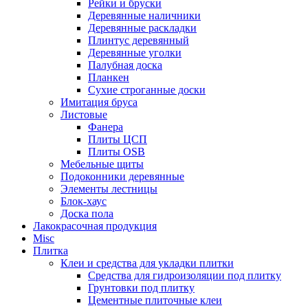
Рейки и бруски
Деревянные наличники
Деревянные раскладки
Плинтус деревянный
Деревянные уголки
Палубная доска
Планкен
Сухие строганные доски
Имитация бруса
Листовые
Фанера
Плиты ЦСП
Плиты OSB
Мебельные щиты
Подоконники деревянные
Элементы лестницы
Блок-хаус
Доска пола
Лакокрасочная продукция
Misc
Плитка
Клеи и средства для укладки плитки
Средства для гидроизоляции под плитку
Грунтовки под плитку
Цементные плиточные клеи