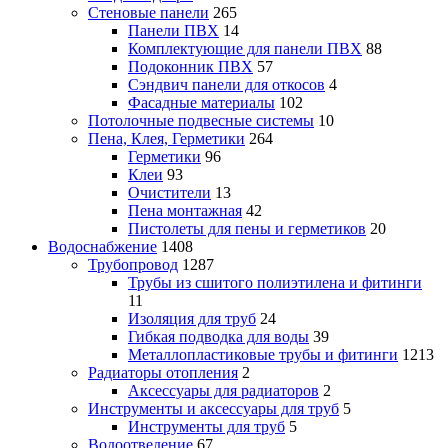
Стеновые панели
265
Панели ПВХ
14
Комплектующие для панели ПВХ
88
Подоконник ПВХ
57
Сэндвич панели для откосов
4
Фасадные материалы
102
Потолочные подвесные системы
10
Пена, Клея, Герметики
264
Герметики
96
Клеи
93
Очистители
13
Пена монтажная
42
Пистолеты для пены и герметиков
20
Водоснабжение
1408
Трубопровод
1287
Трубы из сшитого полиэтилена и фитинги
11
Изоляция для труб
24
Гибкая подводка для воды
39
Металлопластиковые трубы и фитинги
1213
Радиаторы отопления
2
Аксессуары для радиаторов
2
Инструменты и аксессуары для труб
5
Инструменты для труб
5
Водоотведение
67