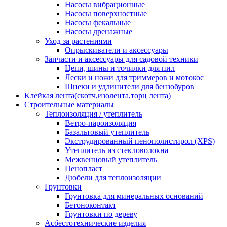
Насосы вибрационные
Насосы поверхностные
Насосы фекальные
Насосы дренажные
Уход за растениями
Опрыскиватели и аксессуары
Запчасти и аксессуары для садовой техники
Цепи, шины и точилки для пил
Лески и ножи для триммеров и мотокос
Шнеки и удлинители для бензобуров
Клейкая лента(скотч,изолента,торц лента)
Строительные материалы
Теплоизоляция / утеплитель
Ветро-пароизоляция
Базальтовый утеплитель
Экструдированный пенополистирол (XPS)
Утеплитель из стекловолокна
Межвенцовый утеплитель
Пенопласт
Дюбели для теплоизоляции
Грунтовки
Грунтовка для минеральных оснований
Бетоноконтакт
Грунтовки по дереву
Асбестотехнические изделия