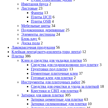
Имитация бруса
2
Листовые
23
Фанера
13
Плиты ЦСП
6
Плиты OSB
4
Мебельные щиты
34
Подоконники деревянные
25
Элементы лестницы
24
Блок-хаус
6
Доска пола
2
Лакокрасочная продукция
56
Клейкая лента(скотч,изолента,торц лента)
12
Плитка
386
Клеи и средства для укладки плитки
55
Средства для гидроизоляции под плитку
3
Грунтовки под плитку
13
Цементные плиточные клеи
37
Готовые клеи для плитки
2
Инструменты для плиточных работ
26
Средства для очистки и ухода за плиткой
18
Крестики и СВП для плитки
8
Затирки для швов плитки
305
Затирки цементные для плитки
63
Затирки силиконовые для плитки
10