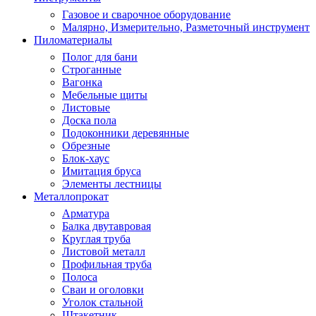
Газовое и сварочное оборудование
Малярно, Измерительно, Разметочный инструмент
Пиломатериалы
Полог для бани
Строганные
Вагонка
Мебельные щиты
Листовые
Доска пола
Подоконники деревянные
Обрезные
Блок-хаус
Имитация бруса
Элементы лестницы
Металлопрокат
Арматура
Балка двутавровая
Круглая труба
Листовой металл
Профильная труба
Полоса
Сваи и оголовки
Уголок стальной
Штакетник