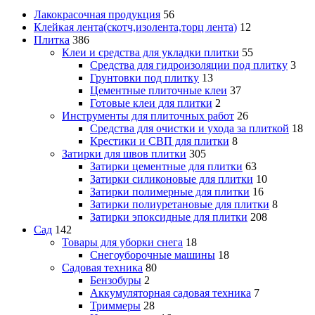
Лакокрасочная продукция
56
Клейкая лента(скотч,изолента,торц лента)
12
Плитка
386
Клеи и средства для укладки плитки
55
Средства для гидроизоляции под плитку
3
Грунтовки под плитку
13
Цементные плиточные клеи
37
Готовые клеи для плитки
2
Инструменты для плиточных работ
26
Средства для очистки и ухода за плиткой
18
Крестики и СВП для плитки
8
Затирки для швов плитки
305
Затирки цементные для плитки
63
Затирки силиконовые для плитки
10
Затирки полимерные для плитки
16
Затирки полиуретановые для плитки
8
Затирки эпоксидные для плитки
208
Сад
142
Товары для уборки снега
18
Снегоуборочные машины
18
Садовая техника
80
Бензобуры
2
Аккумуляторная садовая техника
7
Триммеры
28