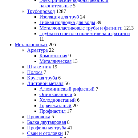
Электрические водонагреватели
накопительные
5
Трубопровод
1287
Изоляция для труб
24
Гибкая подводка для воды
39
Металлопластиковые трубы и фитинги
1213
Трубы из сшитого полиэтилена и фитинги
11
Металлопрокат
205
Арматура
22
Композитная
9
Металлическая
13
Штакетник
19
Полоса
7
Круглая труба
6
Листовой металл
56
Алюминиевый рифленый
7
Оцинкованный
6
Холоднокатаный
6
Горячекатаный
20
Профнастил
17
Проволока
5
Балка двутавровая
8
Профильная труба
41
Сваи и оголовки
17