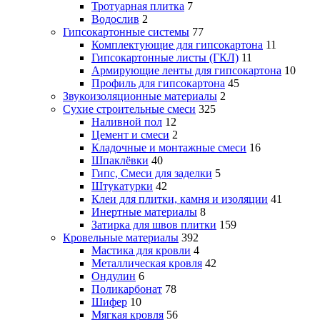
Тротуарная плитка
7
Водослив
2
Гипсокартонные системы
77
Комплектующие для гипсокартона
11
Гипсокартонные листы (ГКЛ)
11
Армирующие ленты для гипсокартона
10
Профиль для гипсокартона
45
Звукоизоляционные материалы
2
Сухие строительные смеси
325
Наливной пол
12
Цемент и смеси
2
Кладочные и монтажные смеси
16
Шпаклёвки
40
Гипс, Смеси для заделки
5
Штукатурки
42
Клеи для плитки, камня и изоляции
41
Инертные материалы
8
Затирка для швов плитки
159
Кровельные материалы
392
Мастика для кровли
4
Металлическая кровля
42
Ондулин
6
Поликарбонат
78
Шифер
10
Мягкая кровля
56