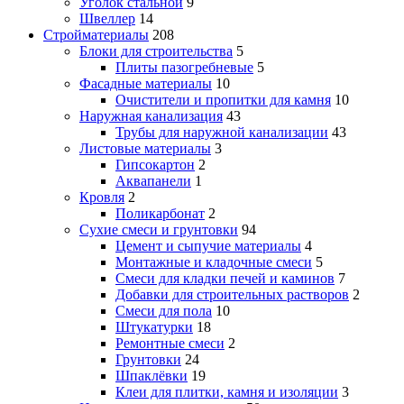
Уголок стальной
9
Швеллер
14
Стройматериалы
208
Блоки для строительства
5
Плиты пазогребневые
5
Фасадные материалы
10
Очистители и пропитки для камня
10
Наружная канализация
43
Трубы для наружной канализации
43
Листовые материалы
3
Гипсокартон
2
Аквапанели
1
Кровля
2
Поликарбонат
2
Сухие смеси и грунтовки
94
Цемент и сыпучие материалы
4
Монтажные и кладочные смеси
5
Смеси для кладки печей и каминов
7
Добавки для строительных растворов
2
Смеси для пола
10
Штукатурки
18
Ремонтные смеси
2
Грунтовки
24
Шпаклёвки
19
Клеи для плитки, камня и изоляции
3