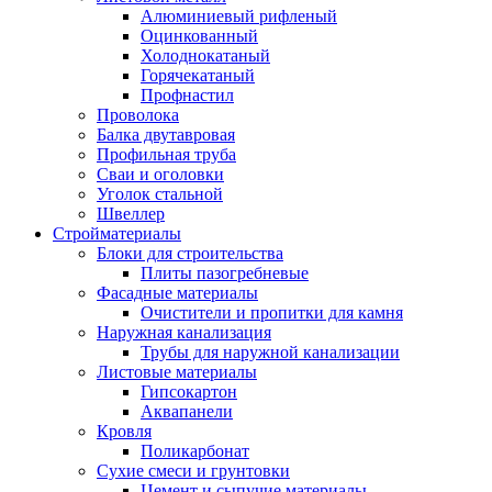
Алюминиевый рифленый
Оцинкованный
Холоднокатаный
Горячекатаный
Профнастил
Проволока
Балка двутавровая
Профильная труба
Сваи и оголовки
Уголок стальной
Швеллер
Стройматериалы
Блоки для строительства
Плиты пазогребневые
Фасадные материалы
Очистители и пропитки для камня
Наружная канализация
Трубы для наружной канализации
Листовые материалы
Гипсокартон
Аквапанели
Кровля
Поликарбонат
Сухие смеси и грунтовки
Цемент и сыпучие материалы