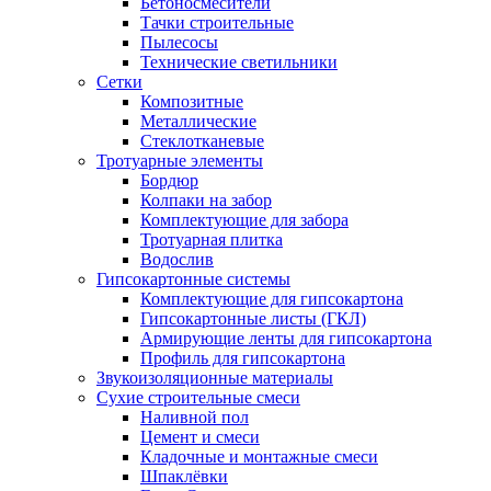
Бетоносмесители
Тачки строительные
Пылесосы
Технические светильники
Сетки
Композитные
Металлические
Стеклотканевые
Тротуарные элементы
Бордюр
Колпаки на забор
Комплектующие для забора
Тротуарная плитка
Водослив
Гипсокартонные системы
Комплектующие для гипсокартона
Гипсокартонные листы (ГКЛ)
Армирующие ленты для гипсокартона
Профиль для гипсокартона
Звукоизоляционные материалы
Сухие строительные смеси
Наливной пол
Цемент и смеси
Кладочные и монтажные смеси
Шпаклёвки