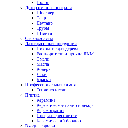
Полог
Декоративные профили
Швеллер
Тавр
Двутавр
Трубы
Штанги
Стеклохолсты
Лакокрасочная продукция
Покрытие для дерева
Растворители и прочие ЛКМ
Эмали
Масла
Колеры
Лаки
Краски
Профессиональная химия
Теплоносители
Плитка
Керамика
Керамическое панно и декор
Керамогранит
Профиль для плитки
Керамический бордюр
Входные двери