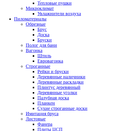
Тепловые пушки
Микроклимат
Увлажнители воздуха
Пиломатериалы
Обрезные
Брус
Доска
Бруски
Полог для бани
Вагонка
Штиль
Евровагонка
Строганные
Рейки и бруски
Деревянные наличники
Деревянные раскладки
Плинтус деревянный
Деревянные уголки
Палубная доска
Планкен
Сухие строганные доски
Имитация бруса
Листовые
Фанера
Плиты ЦСП