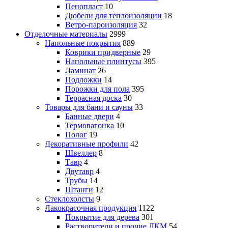
Пенопласт
10
Дюбели для теплоизоляции
18
Ветро-пароизоляция
32
Отделочные материалы
2999
Напольные покрытия
889
Коврики придверные
29
Напольные плинтусы
395
Ламинат
26
Подложки
14
Порожки для пола
395
Террасная доска
30
Товары для бани и сауны
33
Банные двери
4
Термовагонка
10
Полог
19
Декоративные профили
42
Швеллер
8
Тавр
4
Двутавр
4
Трубы
14
Штанги
12
Стеклохолсты
9
Лакокрасочная продукция
1122
Покрытие для дерева
301
Растворители и прочие ЛКМ
54