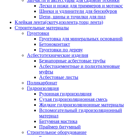
Запчасти и аксессуары для садовой техники
Лески и ножи для триммеров и мотокос
Шнеки и удлинители для бензобуров
Цепи, шины и точилки для пил
Клейкая лента(скотч,изолента,торц лента)
Строительные материалы
Грунтовки
Грунтовка для минеральных оснований
Бетоноконтакт
Грунтовки по дереву
Асбестотехнические изделия
Безнапорные асбестовые трубы
Асбестоцементные и полиэтиленовые
муфты
Асбестовые листы
Поликарбонат
Гидроизоляция
Рулонная гидроизоляция
Сухая гидроизоляционная смесь
Жидкие гидроизоляционные материалы
Вспомогательный гидроизоляционный
материал
Битумная мастика
Праймер битумный
Строительное оборудование