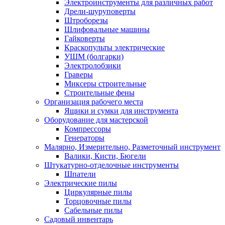
Электроинструменты для различных работ
Дрели-шуруповерты
Штроборезы
Шлифовальные машины
Гайковерты
Краскопульты электрические
УШМ (болгарки)
Электролобзики
Граверы
Миксеры строительные
Строительные фены
Организация рабочего места
Ящики и сумки для инструмента
Оборудование для мастерской
Компрессоры
Генераторы
Малярно, Измерительно, Разметочный инструмент
Валики, Кисти, Бюгели
Штукатурно-отделочные инструменты
Шпатели
Электрические пилы
Циркулярные пилы
Торцовочные пилы
Сабельные пилы
Садовый инвентарь