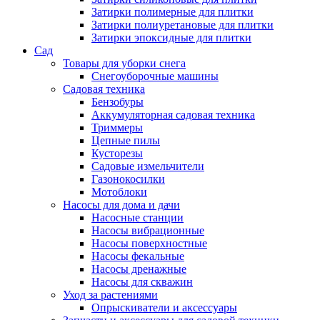
Затирки полимерные для плитки
Затирки полиуретановые для плитки
Затирки эпоксидные для плитки
Сад
Товары для уборки снега
Снегоуборочные машины
Садовая техника
Бензобуры
Аккумуляторная садовая техника
Триммеры
Цепные пилы
Кусторезы
Садовые измельчители
Газонокосилки
Мотоблоки
Насосы для дома и дачи
Насосные станции
Насосы вибрационные
Насосы поверхностные
Насосы фекальные
Насосы дренажные
Насосы для скважин
Уход за растениями
Опрыскиватели и аксессуары