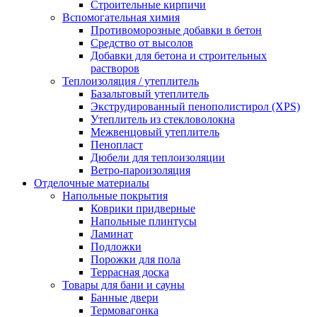
Строительные кирпичи
Вспомогательная химия
Противоморозные добавки в бетон
Средство от высолов
Добавки для бетона и строительных
растворов
Теплоизоляция / утеплитель
Базальтовый утеплитель
Экструдированный пенополистирол (XPS)
Утеплитель из стекловолокна
Межвенцовый утеплитель
Пенопласт
Дюбели для теплоизоляции
Ветро-пароизоляция
Отделочные материалы
Напольные покрытия
Коврики придверные
Напольные плинтусы
Ламинат
Подложки
Порожки для пола
Террасная доска
Товары для бани и сауны
Банные двери
Термовагонка