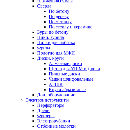
Наждачная бумага
Сверла
По бетону
По дереву
По металлу
По стеклу и керамике
Буры по бетону
Пики, зубила
Пилки для лобзика
Фрезы
Полотно для МФИ
Диски, круги
Алмазные диски
Щетка для УШМ и Дрели
Пильные диски
Чашки шлифовальные
АГШК
Круги абразивные
Доп. оборудование
Электроинструменты
Перфораторы
Дрели
Фрезеры
Электрорубанки
Отбойные молотки