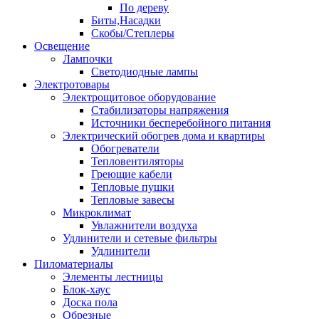
По дереву
Биты,Насадки
Скобы/Степлеры
Освещение
Лампочки
Светодиодные лампы
Электротовары
Электрощитовое оборудование
Стабилизаторы напряжения
Источники бесперебойного питания
Электрический обогрев дома и квартиры
Обогреватели
Тепловентиляторы
Греющие кабели
Тепловые пушки
Тепловые завесы
Микроклимат
Увлажнители воздуха
Удлинители и сетевые фильтры
Удлинители
Пиломатериалы
Элементы лестницы
Блок-хаус
Доска пола
Обрезные