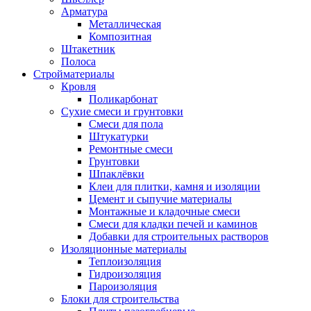
Арматура
Металлическая
Композитная
Штакетник
Полоса
Стройматериалы
Кровля
Поликарбонат
Сухие смеси и грунтовки
Смеси для пола
Штукатурки
Ремонтные смеси
Грунтовки
Шпаклёвки
Клеи для плитки, камня и изоляции
Цемент и сыпучие материалы
Монтажные и кладочные смеси
Смеси для кладки печей и каминов
Добавки для строительных растворов
Изоляционные материалы
Теплоизоляция
Гидроизоляция
Пароизоляция
Блоки для строительства