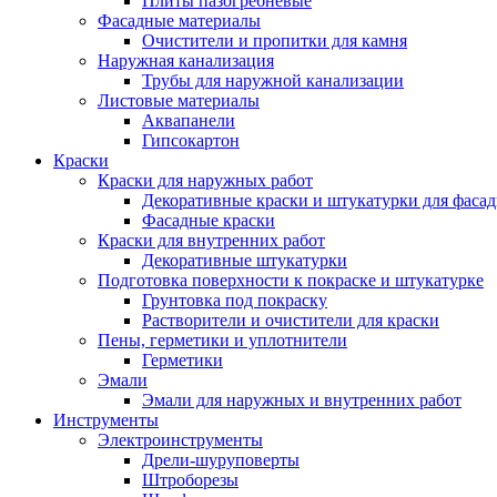
Плиты пазогребневые
Фасадные материалы
Очистители и пропитки для камня
Наружная канализация
Трубы для наружной канализации
Листовые материалы
Аквапанели
Гипсокартон
Краски
Краски для наружных работ
Декоративные краски и штукатурки для фаса
Фасадные краски
Краски для внутренних работ
Декоративные штукатурки
Подготовка поверхности к покраске и штукатурке
Грунтовка под покраску
Растворители и очистители для краски
Пены, герметики и уплотнители
Герметики
Эмали
Эмали для наружных и внутренних работ
Инструменты
Электроинструменты
Дрели-шуруповерты
Штроборезы