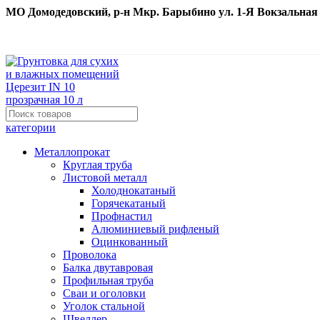
МО Домодедовский, р-н Мкр. Барыбино ул. 1-Я Вокзальная д. 
категории
Металлопрокат
Круглая труба
Листовой металл
Холоднокатаный
Горячекатаный
Профнастил
Алюминиевый рифленый
Оцинкованный
Проволока
Балка двутавровая
Профильная труба
Сваи и оголовки
Уголок стальной
Швеллер