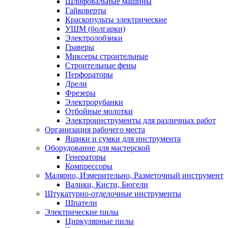
Шлифовальные машины
Гайковерты
Краскопульты электрические
УШМ (болгарки)
Электролобзики
Граверы
Миксеры строительные
Строительные фены
Перфораторы
Дрели
Фрезеры
Электрорубанки
Отбойные молотки
Электроинструменты для различных работ
Организация рабочего места
Ящики и сумки для инструмента
Оборудование для мастерской
Генераторы
Компрессоры
Малярно, Измерительно, Разметочный инструмент
Валики, Кисти, Бюгели
Штукатурно-отделочные инструменты
Шпатели
Электрические пилы
Циркулярные пилы