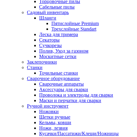
Торцовочные пилы
Сабельные пилы
Садовый инвентарь
Шланги
Пятислойные Premium
Трехслойные Standart
Леска для тримера
Секаторы
Сучкорезы
Полив, Уход за газоном
Москитные сетки
Заклепочники
Станки
Точильные станки
Сварочное оборудование
Сварочные аппараты
Аксессуары для сварки
Проволока и электроды для сварки
Маски и перчатки для сварки
Ручной инструмент
Ножовки
Щетки ручные
Кельмы, ковши
Ножи, лезвия
Кусачки/Пассатижи/Клещи/Ножницы