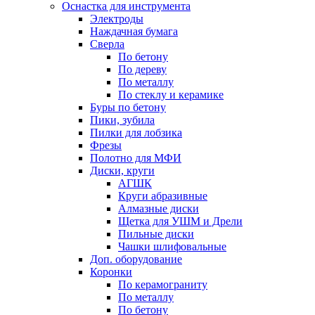
Оснастка для инструмента
Электроды
Наждачная бумага
Сверла
По бетону
По дереву
По металлу
По стеклу и керамике
Буры по бетону
Пики, зубила
Пилки для лобзика
Фрезы
Полотно для МФИ
Диски, круги
АГШК
Круги абразивные
Алмазные диски
Щетка для УШМ и Дрели
Пильные диски
Чашки шлифовальные
Доп. оборудование
Коронки
По керамограниту
По металлу
По бетону